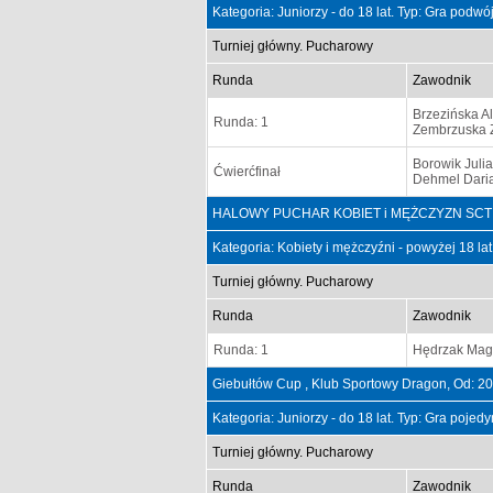
Kategoria: Juniorzy - do 18 lat. Typ: Gra podw
Turniej główny. Pucharowy
Runda
Zawodnik
Brzezińska A
Runda: 1
Zembrzuska 
Borowik Julia
Ćwierćfinał
Dehmel Dari
HALOWY PUCHAR KOBIET i MĘŻCZYZN SCT PSZ
Kategoria: Kobiety i mężczyźni - powyżej 18 la
Turniej główny. Pucharowy
Runda
Zawodnik
Runda: 1
Hędrzak Mag
Giebułtów Cup , Klub Sportowy Dragon, Od: 2
Kategoria: Juniorzy - do 18 lat. Typ: Gra poje
Turniej główny. Pucharowy
Runda
Zawodnik