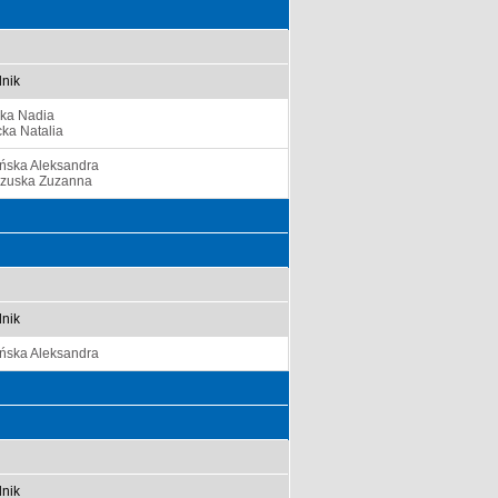
nik
ska Nadia
ka Natalia
ińska Aleksandra
zuska Zuzanna
nik
ińska Aleksandra
nik