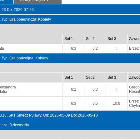
07-23 Do: 2026-07-26
t. Typ: Gra pojedyncza; Kobiety
Set 1
Set 2
Set 3
Zawod
ata
6:3
6:2
:
Brzez
t. Typ: Gra podwójna; Kobiety
Set 1
Set 2
Set 3
Zawod
leksandra
Grego
6:2
6:3
:
talia
Rosia
Brzez
6:3
3:6
10:8
Chyliń
 U18, SKT Smecz Puławy, Od: 2026-05-09 Do: 2026-05-10
dyncza; Dziewczęta