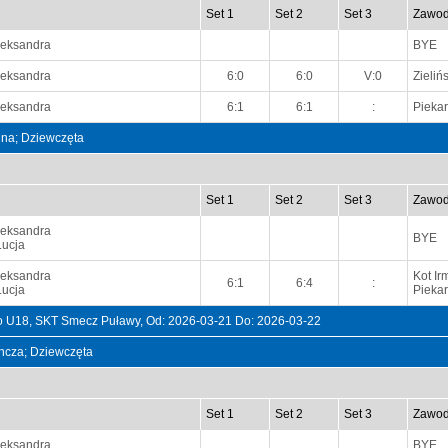
Set 1
Set 2
Set 3
Zawod
leksandra
BYE
leksandra
6:0
6:0
V:0
Zieliń
leksandra
6:1
6:1
:
Piekar
ójna; Dziewczęta
Set 1
Set 2
Set 3
Zawod
leksandra
BYE
Łucja
leksandra
Kot Ir
6:1
6:4
:
Łucja
Piekar
 U18, SKT Smecz Puławy, Od: 2026-03-21 Do: 2026-03-22
dyncza; Dziewczęta
Set 1
Set 2
Set 3
Zawod
leksandra
BYE