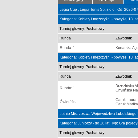
Legia Cup , Legia Tenis Sp. z o.o., Od: 2026-
Kategoria: Kobiety i mężczyźni - powyżej 18 la
Turniej główny. Pucharowy
Runda
Zawodnik
Runda: 1
Konarska Ag
Kategoria: Kobiety i mężczyźni - powyżej 18 la
Turniej główny. Pucharowy
Runda
Zawodnik
Brzezińska A
Runda: 1
Chylińska Na
Caruk Laura
Ćwierćfinał
Caruk Marika
Letnie Mistrzostwa Województwa Lubelskiego
Kategoria: Juniorzy - do 18 lat. Typ: Gra poje
Turniej główny. Pucharowy