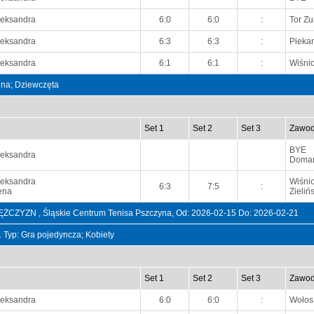
leksandra
6:0
6:0
:
Tor Z
leksandra
6:3
6:3
:
Piekar
leksandra
6:1
6:1
:
Wiśni
ójna; Dziewczęta
Set 1
Set 2
Set 3
Zawod
BYE
leksandra
Domań
leksandra
Wiśni
6:3
7:5
:
ena
Zieliń
YZN , Śląskie Centrum Tenisa Pszczyna, Od: 2026-02-15 Do: 2026-02-21
t. Typ: Gra pojedyncza; Kobiety
Set 1
Set 2
Set 3
Zawod
leksandra
6:0
6:0
:
Wołos