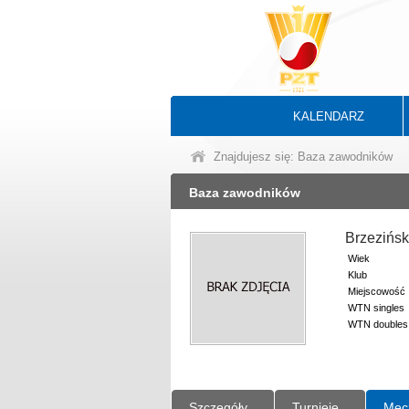
KALENDARZ
Znajdujesz się: Baza zawodników
Baza zawodników
Brzezińs
Wiek
Klub
Miejscowość
WTN singles
WTN doubles
Szczegóły
Turnieje
Mec