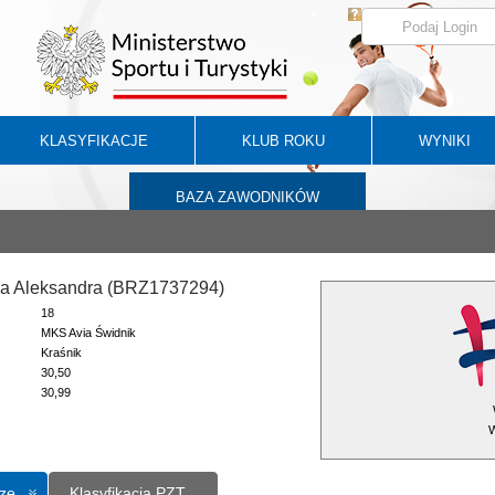
KLASYFIKACJE
KLUB ROKU
WYNIKI
BAZA ZAWODNIKÓW
ka Aleksandra (BRZ1737294)
18
MKS Avia Świdnik
Kraśnik
30,50
30,99
W
ze
Klasyfikacja PZT