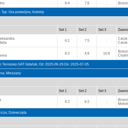
ris
6:4
7:6
:
Brzez
t. Typ: Gra podwójna; Kobiety
Set 1
Set 2
Set 3
Zawod
leksandra
Caruk
6:1
7:5
:
talia
Caruk
Brzez
6:2
4:6
10:8
anna
Chyliń
 Tenisowy GAT Gdańsk, Od: 2025-06-29 Do: 2025-07-05
ójna; Mieszany
Set 1
Set 2
Set 3
Zawod
a
Brzez
6:2
6:2
:
Mołod
dyncza; Dziewczęta