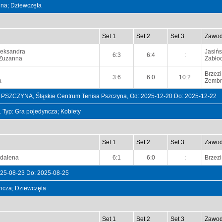
ójna; Dziewczęta
Set 1
Set 2
Set 3
Zawod
leksandra
Jasiń
6:3
6:4
:
Zuzanna
Zabłoc
Brzez
3:6
6:0
10:2
a
Zembr
CZYNA, Śląskie Centrum Tenisa Pszczyna, Od: 2025-12-20 Do: 2025-12-22
t. Typ: Gra pojedyncza; Kobiety
Set 1
Set 2
Set 3
Zawod
dalena
6:1
6:0
:
Brzez
025-08-23 Do: 2025-08-25
dyncza; Dziewczęta
Set 1
Set 2
Set 3
Zawod