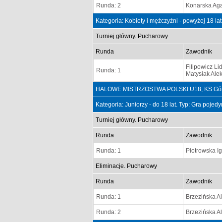
Runda: 2
Konarska Ag
Kategoria: Kobiety i mężczyźni - powyżej 18 la
Turniej główny. Pucharowy
Runda
Zawodnik
Filipowicz Li
Runda: 1
Matysiak Ale
HALOWE MISTRZOSTWA POLSKI U18, KS Górni
Kategoria: Juniorzy - do 18 lat. Typ: Gra poje
Turniej główny. Pucharowy
Runda
Zawodnik
Runda: 1
Piotrowska I
Eliminacje. Pucharowy
Runda
Zawodnik
Runda: 1
Brzezińska A
Runda: 2
Brzezińska A