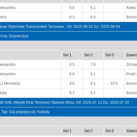
leksandra
6:0
6:1
:
Kawa 
oria
6:3
6:4
:
Brzez
owy Rybnickie Towarzystwo Tenisowe , Od: 2025-08-02 Do: 2025-08-04
dyncza; Dziewczęta
Set 1
Set 2
Set 3
Zawod
leksandra
6:3
7:6
:
Zichl
leksandra
6:0
6:1
:
Protić
z Michalina
4:6
6:1
10:4
Brzez
talia
6:3
6:1
:
Brzez
M, Miejski Klub Tenisowy Stalowa Wola, Od: 2025-07-13 Do: 2025-07-20
t. Typ: Gra pojedyncza; Kobiety
Set 1
Set 2
Set 3
Zawod