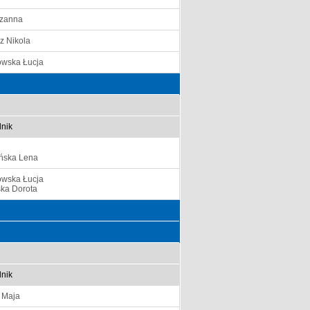
uzanna
z Nikola
owska Łucja
nik
ska Lena
owska Łucja
ska Dorota
nik
 Maja