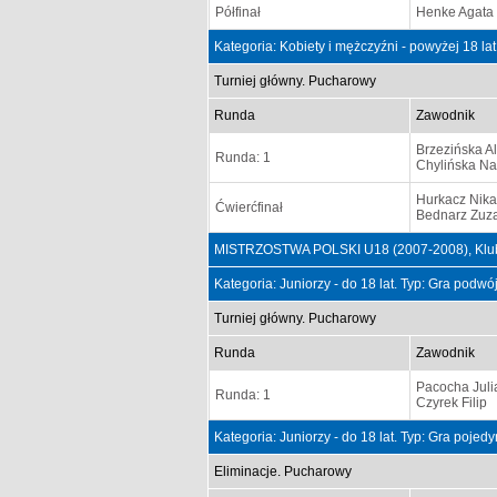
Półfinał
Henke Agata I
Kategoria: Kobiety i mężczyźni - powyżej 18 la
Turniej główny. Pucharowy
Runda
Zawodnik
Brzezińska A
Runda: 1
Chylińska Na
Hurkacz Nika
Ćwierćfinał
Bednarz Zuz
MISTRZOSTWA POLSKI U18 (2007-2008), Klub
Kategoria: Juniorzy - do 18 lat. Typ: Gra podw
Turniej główny. Pucharowy
Runda
Zawodnik
Pacocha Juli
Runda: 1
Czyrek Filip
Kategoria: Juniorzy - do 18 lat. Typ: Gra poje
Eliminacje. Pucharowy