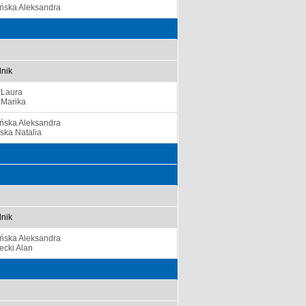
ińska Aleksandra
nik
 Laura
 Marika
ińska Aleksandra
ska Natalia
nik
ińska Aleksandra
ecki Alan