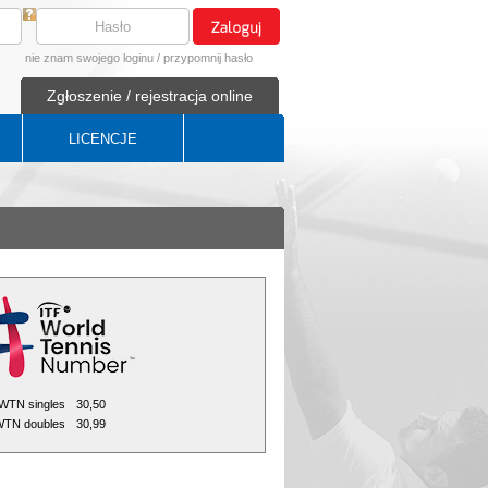
nie znam swojego loginu
/
przypomnij hasło
Zgłoszenie / rejestracja online
LICENCJE
WTN singles
30,50
TN doubles
30,99