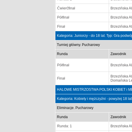
Ćwierćfinał
Brzezińska A
Półfinał
Brzezińska A
Finał
Brzezińska A
Kategoria: Juniorzy - do 18 lat. Typ: Gra podw
Turniej główny. Pucharowy
Runda
Zawodnik
Półfinał
Brzezińska A
Brzezińska A
Finał
Domańska L
HALOWE MISTRZOSTWA POLSKI KOBIET i MĘŻCZ
Kategoria: Kobiety i mężczyźni - powyżej 18 la
Eliminacje. Pucharowy
Runda
Zawodnik
Runda: 1
Brzezińska A