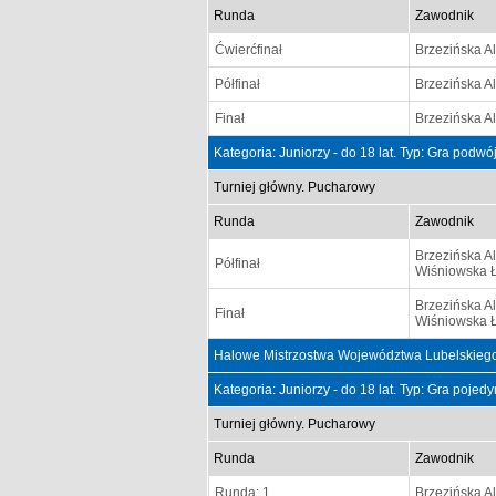
Runda
Zawodnik
Ćwierćfinał
Brzezińska A
Półfinał
Brzezińska A
Finał
Brzezińska A
Kategoria: Juniorzy - do 18 lat. Typ: Gra podw
Turniej główny. Pucharowy
Runda
Zawodnik
Brzezińska A
Półfinał
Wiśniowska 
Brzezińska A
Finał
Wiśniowska 
Halowe Mistrzostwa Województwa Lubelskiego
Kategoria: Juniorzy - do 18 lat. Typ: Gra poje
Turniej główny. Pucharowy
Runda
Zawodnik
Runda: 1
Brzezińska A