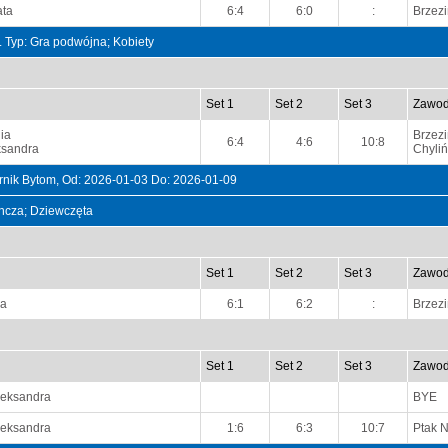
ata
6:4
6:0
:
Brzez
t. Typ: Gra podwójna; Kobiety
Set 1
Set 2
Set 3
Zawod
dia
Brzez
6:4
4:6
10:8
ksandra
Chyliń
k Bytom, Od: 2026-01-03 Do: 2026-01-09
dyncza; Dziewczęta
Set 1
Set 2
Set 3
Zawod
ga
6:1
6:2
:
Brzez
Set 1
Set 2
Set 3
Zawod
leksandra
BYE
leksandra
1:6
6:3
10:7
Ptak N