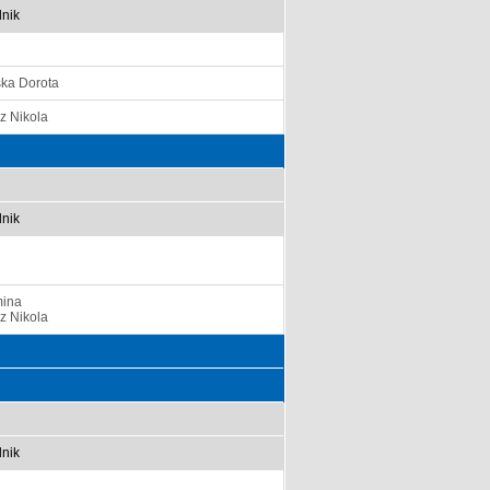
nik
ska Dorota
z Nikola
nik
mina
z Nikola
nik