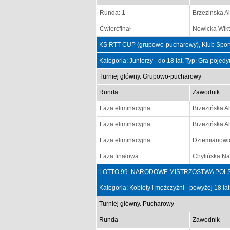
Runda: 1
Brzezińska A
Ćwierćfinał
Nowicka Wikt
KS RTT CUP (grupowo-pucharowy), Klub Sport
Kategoria: Juniorzy - do 18 lat. Typ: Gra poje
Turniej główny. Grupowo-pucharowy
Runda
Zawodnik
Faza eliminacyjna
Brzezińska A
Faza eliminacyjna
Brzezińska A
Faza eliminacyjna
Dziemianowic
Faza finałowa
Chylińska Na
LOTTO 99. NARODOWE MISTRZOSTWA POLSKI Ki
Kategoria: Kobiety i mężczyźni - powyżej 18 la
Turniej główny. Pucharowy
Runda
Zawodnik