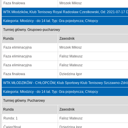
Faza finałowa
Mrozek Miłosz
WTK Młodzików, Klub Tenisowy Royal Radosław Czestkowski, Od: 2021-07-17 
Kategoria: Młodzicy - do 14 lat. Typ: Gra pojedyncza; Chłopcy
Turniej główny. Grupowo-pucharowy
Runda
Zawodnik
Faza eliminacyjna
Mrozek Miłosz
Faza eliminacyjna
Falisz Mateusz
Faza eliminacyjna
Falisz Mateusz
Faza finałowa
Dziedzina Igor
WTK MŁODZIKÓW - CHŁOPCÓW, Klub Sportowy Klub Tenisowy Szczawno-Zdrój,
Kategoria: Młodzicy - do 14 lat. Typ: Gra pojedyncza; Chłopcy
Turniej główny. Pucharowy
Runda
Zawodnik
Runda: 1
Falisz Mateusz
Ćwierćfinał
Dziedzina Igor