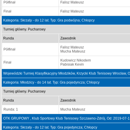
Półfinał
Falisz Mateusz
Finał
Falisz Mateusz
Kategoria: Skrzaty - do 12 lat. Typ: Gra podwójna; Chłopcy
Turniej główny. Pucharowy
Runda
Zawodnik
Falisz Mateusz
Półfinał
Mucha Mateusz
Kudowicz Nikodem
Finał
Pabisiak Kevin
Wojewódzki Turniej Klasyfikacyjny Młodzików, Krzycki Klub Tenisowy Wrocław,
Kategoria: Młodzicy - do 14 lat. Typ: Gra pojedyncza; Chłopcy
Turniej główny. Pucharowy
Runda
Zawodnik
Runda: 1
Mucha Mateusz
OTK GRUPOWY , Klub Sportowy Klub Tenisowy Szczawno-Zdrój, Od: 2019-07-1
Kategoria: Skrzaty - do 12 lat. Typ: Gra pojedyncza; Chłopcy