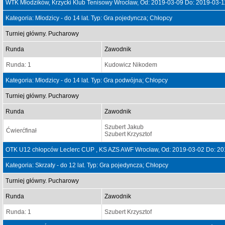
WTK Młodzików, Krzycki Klub Tenisowy Wrocław, Od: 2019-03-09 Do: 2019-03-1
Kategoria: Młodzicy - do 14 lat. Typ: Gra pojedyncza; Chłopcy
Turniej główny. Pucharowy
Runda
Zawodnik
Runda: 1
Kudowicz Nikodem
Kategoria: Młodzicy - do 14 lat. Typ: Gra podwójna; Chłopcy
Turniej główny. Pucharowy
Runda
Zawodnik
Szubert Jakub
Ćwierćfinał
Szubert Krzysztof
OTK U12 chłopców Leclerc CUP , KS AZS AWF Wrocław, Od: 2019-03-02 Do: 20
Kategoria: Skrzaty - do 12 lat. Typ: Gra pojedyncza; Chłopcy
Turniej główny. Pucharowy
Runda
Zawodnik
Runda: 1
Szubert Krzysztof