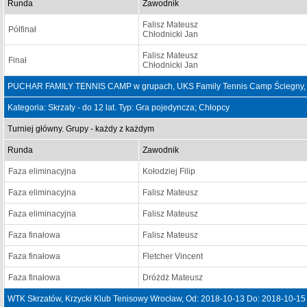
Runda
Zawodnik
Falisz Mateusz
Półfinał
Chłodnicki Jan
Falisz Mateusz
Finał
Chłodnicki Jan
PUCHAR FAMILY TENNIS CAMP w grupach, UKS Family Tennis Camp Ściegny, 
Kategoria: Skrzaty - do 12 lat. Typ: Gra pojedyncza; Chłopcy
Turniej główny. Grupy - każdy z każdym
Runda
Zawodnik
Faza eliminacyjna
Kołodziej Filip
Faza eliminacyjna
Falisz Mateusz
Faza eliminacyjna
Falisz Mateusz
Faza finałowa
Falisz Mateusz
Faza finałowa
Fletcher Vincent
Faza finałowa
Dróżdż Mateusz
WTK Skrzatów, Krzycki Klub Tenisowy Wrocław, Od: 2018-10-13 Do: 2018-10-15