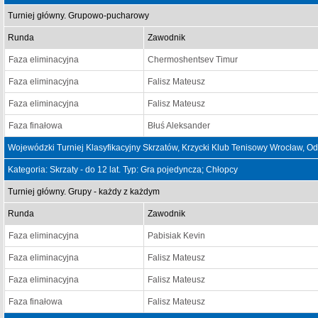
Turniej główny. Grupowo-pucharowy
Runda
Zawodnik
Faza eliminacyjna
Chermoshentsev Timur
Faza eliminacyjna
Falisz Mateusz
Faza eliminacyjna
Falisz Mateusz
Faza finałowa
Błuś Aleksander
Wojewódzki Turniej Klasyfikacyjny Skrzatów, Krzycki Klub Tenisowy Wrocław, O
Kategoria: Skrzaty - do 12 lat. Typ: Gra pojedyncza; Chłopcy
Turniej główny. Grupy - każdy z każdym
Runda
Zawodnik
Faza eliminacyjna
Pabisiak Kevin
Faza eliminacyjna
Falisz Mateusz
Faza eliminacyjna
Falisz Mateusz
Faza finałowa
Falisz Mateusz