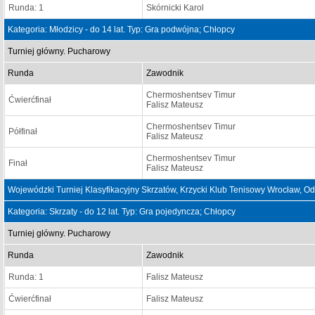
Runda: 1
Skórnicki Karol
Kategoria: Młodzicy - do 14 lat. Typ: Gra podwójna; Chłopcy
Turniej główny. Pucharowy
Runda
Zawodnik
Chermoshentsev Timur
Ćwierćfinał
Falisz Mateusz
Chermoshentsev Timur
Półfinał
Falisz Mateusz
Chermoshentsev Timur
Finał
Falisz Mateusz
Wojewódzki Turniej Klasyfikacyjny Skrzatów, Krzycki Klub Tenisowy Wrocław, O
Kategoria: Skrzaty - do 12 lat. Typ: Gra pojedyncza; Chłopcy
Turniej główny. Pucharowy
Runda
Zawodnik
Runda: 1
Falisz Mateusz
Ćwierćfinał
Falisz Mateusz