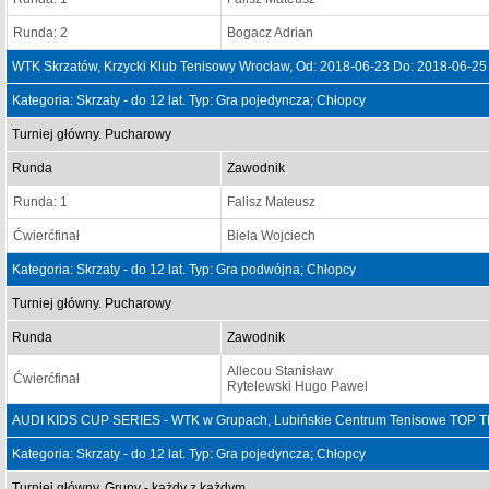
Runda: 2
Bogacz Adrian
WTK Skrzatów, Krzycki Klub Tenisowy Wrocław, Od: 2018-06-23 Do: 2018-06-25
Kategoria: Skrzaty - do 12 lat. Typ: Gra pojedyncza; Chłopcy
Turniej główny. Pucharowy
Runda
Zawodnik
Runda: 1
Falisz Mateusz
Ćwierćfinał
Biela Wojciech
Kategoria: Skrzaty - do 12 lat. Typ: Gra podwójna; Chłopcy
Turniej główny. Pucharowy
Runda
Zawodnik
Allecou Stanisław
Ćwierćfinał
Rytelewski Hugo Pawel
AUDI KIDS CUP SERIES - WTK w Grupach, Lubińskie Centrum Tenisowe TOP TE
Kategoria: Skrzaty - do 12 lat. Typ: Gra pojedyncza; Chłopcy
Turniej główny. Grupy - każdy z każdym