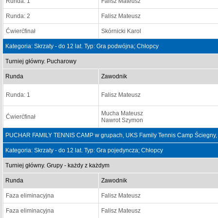
Runda: 1
Falisz Mateusz
Runda: 2
Falisz Mateusz
Ćwierćfinał
Skórnicki Karol
Kategoria: Skrzaty - do 12 lat. Typ: Gra podwójna; Chłopcy
Turniej główny. Pucharowy
Runda
Zawodnik
Runda: 1
Falisz Mateusz
Mucha Mateusz
Ćwierćfinał
Nawrot Szymon
PUCHAR FAMILY TENNIS CAMP w grupach, UKS Family Tennis Camp Ściegny, 
Kategoria: Skrzaty - do 12 lat. Typ: Gra pojedyncza; Chłopcy
Turniej główny. Grupy - każdy z każdym
Runda
Zawodnik
Faza eliminacyjna
Falisz Mateusz
Faza eliminacyjna
Falisz Mateusz