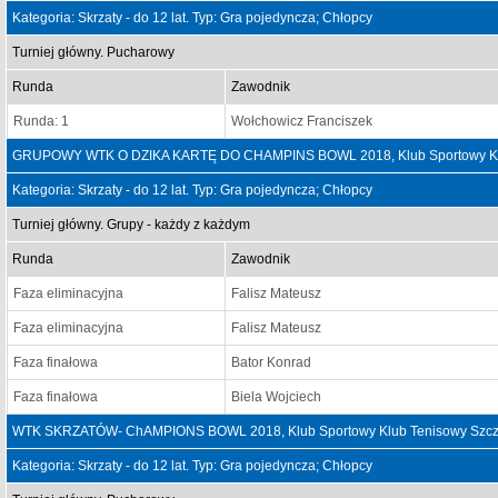
Kategoria: Skrzaty - do 12 lat. Typ: Gra pojedyncza; Chłopcy
Turniej główny. Pucharowy
Runda
Zawodnik
Runda: 1
Wołchowicz Franciszek
GRUPOWY WTK O DZIKA KARTĘ DO CHAMPINS BOWL 2018, Klub Sportowy Klub 
Kategoria: Skrzaty - do 12 lat. Typ: Gra pojedyncza; Chłopcy
Turniej główny. Grupy - każdy z każdym
Runda
Zawodnik
Faza eliminacyjna
Falisz Mateusz
Faza eliminacyjna
Falisz Mateusz
Faza finałowa
Bator Konrad
Faza finałowa
Biela Wojciech
WTK SKRZATÓW- ChAMPIONS BOWL 2018, Klub Sportowy Klub Tenisowy Szczaw
Kategoria: Skrzaty - do 12 lat. Typ: Gra pojedyncza; Chłopcy