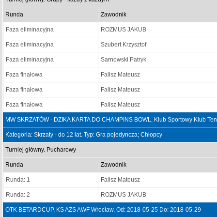
Runda
Zawodnik
Faza eliminacyjna
ROZMUS JAKUB
Faza eliminacyjna
Szubert Krzysztof
Faza eliminacyjna
Sarnowski Patryk
Faza finałowa
Falisz Mateusz
Faza finałowa
Falisz Mateusz
Faza finałowa
Falisz Mateusz
MW SKRZATÓW - DZIKA KARTA DO CHAMPINS BOWL, Klub Sportowy Klub Teniso
Kategoria: Skrzaty - do 12 lat. Typ: Gra pojedyncza; Chłopcy
Turniej główny. Pucharowy
Runda
Zawodnik
Runda: 1
Falisz Mateusz
Runda: 2
ROZMUS JAKUB
OTK BETARDCUP, KS AZS AWF Wrocław, Od: 2018-05-25 Do: 2018-05-29