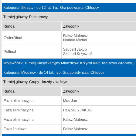
Kategoria: Skrzaty - do 12 lat. Typ: Gra podwójna; Chłopcy
Turniej główny. Pucharowy
Runda
Zawodnik
Falisz Mateusz
Ćwierćfinał
Nadała Michał
Szubert Jakub
Półfinał
Szubert Krzysztof
Wojewódzki Turniej Klasyfikacyjny Młodzików, Krzycki Klub Tenisowy Wrocław,
Kategoria: Młodzicy - do 14 lat. Typ: Gra pojedyncza; Chłopcy
Turniej główny. Grupy - każdy z każdym
Runda
Zawodnik
Faza eliminacyjna
Muc Jan
Faza eliminacyjna
ROZMUS JAKUB
Faza eliminacyjna
Falisz Mateusz
Faza finałowa
Falisz Mateusz