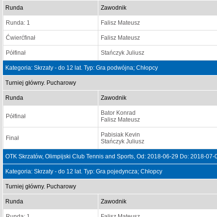
Runda
Zawodnik
Runda: 1
Falisz Mateusz
Ćwierćfinał
Falisz Mateusz
Półfinał
Stańczyk Juliusz
Kategoria: Skrzaty - do 12 lat. Typ: Gra podwójna; Chłopcy
Turniej główny. Pucharowy
Runda
Zawodnik
Bator Konrad
Półfinał
Falisz Mateusz
Pabisiak Kevin
Finał
Stańczyk Juliusz
OTK Skrzatów, Olimpijski Club Tennis and Sports, Od: 2018-06-29 Do: 2018-07-
Kategoria: Skrzaty - do 12 lat. Typ: Gra pojedyncza; Chłopcy
Turniej główny. Pucharowy
Runda
Zawodnik
Runda: 1
Falisz Mateusz