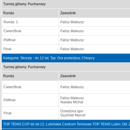
Turniej główny. Pucharowy
Runda
Zawodnik
Runda: 1
Falisz Mateusz
Ćwierćfinał
Falisz Mateusz
Półfinał
Falisz Mateusz
Finał
Falisz Mateusz
Kategoria: Skrzaty - do 12 lat. Typ: Gra podwójna; Chłopcy
Turniej główny. Pucharowy
Runda
Zawodnik
Ćwierćfinał
Falisz Mateusz
Falisz Mateusz
Półfinał
Nadała Michał
Dziedzina Igor
Finał
Guziński Marcel
TOP TENIS CUP do lat 12, Lubińskie Centrum Tenisowe TOP TENIS Lubin, Od: 