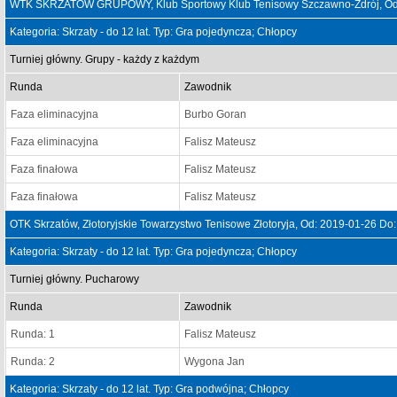
WTK SKRZATÓW GRUPOWY, Klub Sportowy Klub Tenisowy Szczawno-Zdrój, Od:
Kategoria: Skrzaty - do 12 lat. Typ: Gra pojedyncza; Chłopcy
Turniej główny. Grupy - każdy z każdym
Runda
Zawodnik
Faza eliminacyjna
Burbo Goran
Faza eliminacyjna
Falisz Mateusz
Faza finałowa
Falisz Mateusz
Faza finałowa
Falisz Mateusz
OTK Skrzatów, Złotoryjskie Towarzystwo Tenisowe Złotoryja, Od: 2019-01-26 Do
Kategoria: Skrzaty - do 12 lat. Typ: Gra pojedyncza; Chłopcy
Turniej główny. Pucharowy
Runda
Zawodnik
Runda: 1
Falisz Mateusz
Runda: 2
Wygona Jan
Kategoria: Skrzaty - do 12 lat. Typ: Gra podwójna; Chłopcy