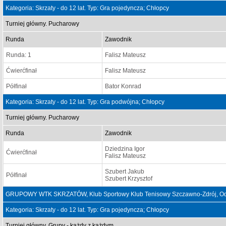
Kategoria: Skrzaty - do 12 lat. Typ: Gra pojedyncza; Chłopcy
Turniej główny. Pucharowy
Runda
Zawodnik
Runda: 1
Falisz Mateusz
Ćwierćfinał
Falisz Mateusz
Półfinał
Bator Konrad
Kategoria: Skrzaty - do 12 lat. Typ: Gra podwójna; Chłopcy
Turniej główny. Pucharowy
Runda
Zawodnik
Dziedzina Igor
Ćwierćfinał
Falisz Mateusz
Szubert Jakub
Półfinał
Szubert Krzysztof
GRUPOWY WTK SKRZATÓW, Klub Sportowy Klub Tenisowy Szczawno-Zdrój, Od:
Kategoria: Skrzaty - do 12 lat. Typ: Gra pojedyncza; Chłopcy
Turniej główny. Grupy - każdy z każdym