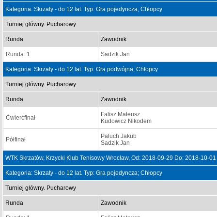
Kategoria: Skrzaty - do 12 lat. Typ: Gra pojedyncza; Chłopcy
Turniej główny. Pucharowy
Runda
Zawodnik
Runda: 1
Sadzik Jan
Kategoria: Skrzaty - do 12 lat. Typ: Gra podwójna; Chłopcy
Turniej główny. Pucharowy
Runda
Zawodnik
Falisz Mateusz
Ćwierćfinał
Kudowicz Nikodem
Paluch Jakub
Półfinał
Sadzik Jan
WTK Skrzatów, Krzycki Klub Tenisowy Wrocław, Od: 2018-09-29 Do: 2018-10-01
Kategoria: Skrzaty - do 12 lat. Typ: Gra pojedyncza; Chłopcy
Turniej główny. Pucharowy
Runda
Zawodnik