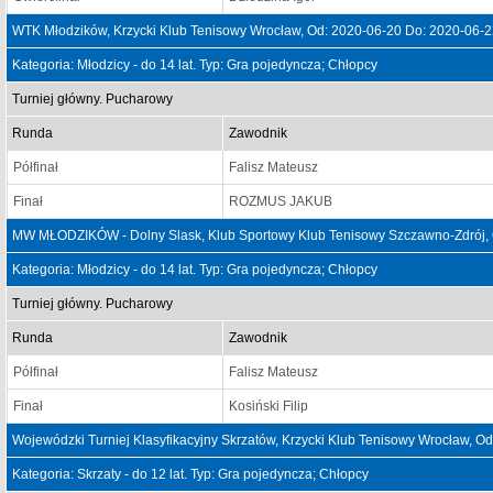
WTK Młodzików, Krzycki Klub Tenisowy Wrocław, Od: 2020-06-20 Do: 2020-06-
Kategoria: Młodzicy - do 14 lat. Typ: Gra pojedyncza; Chłopcy
Turniej główny. Pucharowy
Runda
Zawodnik
Półfinał
Falisz Mateusz
Finał
ROZMUS JAKUB
MW MŁODZIKÓW - Dolny Slask, Klub Sportowy Klub Tenisowy Szczawno-Zdrój, 
Kategoria: Młodzicy - do 14 lat. Typ: Gra pojedyncza; Chłopcy
Turniej główny. Pucharowy
Runda
Zawodnik
Półfinał
Falisz Mateusz
Finał
Kosiński Filip
Wojewódzki Turniej Klasyfikacyjny Skrzatów, Krzycki Klub Tenisowy Wrocław, O
Kategoria: Skrzaty - do 12 lat. Typ: Gra pojedyncza; Chłopcy