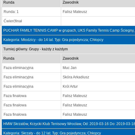
Runda
Zawodnik
Runda: 1
Falisz Mateusz
Ćwierćfinał
PUCHAR FAMILY TENNIS CAMP w grupach, UKS Family Tennis Camp Ściegny, 
Kategoria: Młodzicy - do 14 lat. Typ: Gra pojedyncza; Chłopcy
Turniej główny. Grupy - każdy z każdym
Runda
Zawodnik
Faza eliminacyjna
Muc Jan
Faza eliminacyjna
Skóra Arkadiusz
Faza eliminacyjna
Król Artur
Faza finałowa
Falisz Mateusz
Faza finałowa
Falisz Mateusz
Faza finałowa
Falisz Mateusz
HMW Skrzatów, Krzycki Klub Tenisowy Wrocław, Od: 2019-03-16 Do: 2019-03-1
Kategoria: Skrzaty - do 12 lat. Typ: Gra pojedyncza; Chłopcy