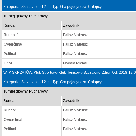
Kategoria: Skrzaty - do 12 lat. Typ: Gra pojedyncza; Chłopcy
Turniej główny. Pucharowy
Runda
Zawodnik
Runda: 1
Falisz Mateusz
Ćwierćfinał
Falisz Mateusz
Półfinał
Falisz Mateusz
Finał
Nadała Michał
WTK SKRZATÓW, Klub Sportowy Klub Tenisowy Szczawno-Zdrój, Od: 2018-12-0
Kategoria: Skrzaty - do 12 lat. Typ: Gra pojedyncza; Chłopcy
Turniej główny. Pucharowy
Runda
Zawodnik
Runda: 1
Falisz Mateusz
Ćwierćfinał
Falisz Mateusz
Półfinał
Falisz Mateusz