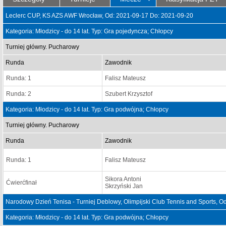
Leclerc CUP, KS AZS AWF Wrocław, Od: 2021-09-17 Do: 2021-09-20
Kategoria: Młodzicy - do 14 lat. Typ: Gra pojedyncza; Chłopcy
Turniej główny. Pucharowy
Runda
Zawodnik
Runda: 1
Falisz Mateusz
Runda: 2
Szubert Krzysztof
Kategoria: Młodzicy - do 14 lat. Typ: Gra podwójna; Chłopcy
Turniej główny. Pucharowy
Runda
Zawodnik
Runda: 1
Falisz Mateusz
Sikora Antoni
Ćwierćfinał
Skrzyński Jan
Narodowy Dzień Tenisa - Turniej Deblowy, Olimpijski Club Tennis and Sports, 
Kategoria: Młodzicy - do 14 lat. Typ: Gra podwójna; Chłopcy