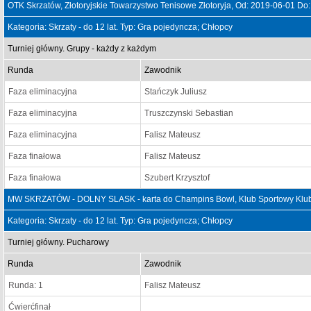
OTK Skrzatów, Złotoryjskie Towarzystwo Tenisowe Złotoryja, Od: 2019-06-01 Do
Kategoria: Skrzaty - do 12 lat. Typ: Gra pojedyncza; Chłopcy
Turniej główny. Grupy - każdy z każdym
Runda
Zawodnik
Faza eliminacyjna
Stańczyk Juliusz
Faza eliminacyjna
Truszczynski Sebastian
Faza eliminacyjna
Falisz Mateusz
Faza finałowa
Falisz Mateusz
Faza finałowa
Szubert Krzysztof
MW SKRZATÓW - DOLNY SLASK - karta do Champins Bowl, Klub Sportowy Klub 
Kategoria: Skrzaty - do 12 lat. Typ: Gra pojedyncza; Chłopcy
Turniej główny. Pucharowy
Runda
Zawodnik
Runda: 1
Falisz Mateusz
Ćwierćfinał