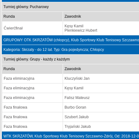
Turniej główny. Pucharowy
Runda
Zawodnik
Kęsy Kamil
Ćwierćfinał
Plenkiewicz Hubert
GRUPOWY OTK SKRZATÓW (chłopcy), Klub Sportowy Klub Tenisowy Szczawno-Z
Kategoria: Skrzaty - do 12 lat. Typ: Gra pojedyncza; Chłopcy
Turniej główny. Grupy - każdy z każdym
Runda
Zawodnik
Faza eliminacyjna
Kluczyński Jan
Faza eliminacyjna
Kęsy Kamil
Faza eliminacyjna
Falisz Mateusz
Faza finałowa
Burbo Goran
Faza finałowa
Szubert Jakub
Faza finałowa
Tryjański Jakub
WTK SKRZATÓW, Klub Sportowy Klub Tenisowy Szczawno-Zdrój, Od: 2018-12-0