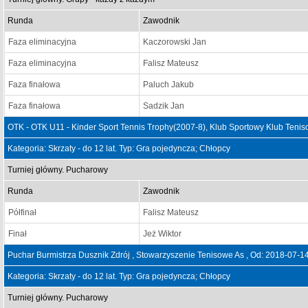
Runda
Zawodnik
Faza eliminacyjna
Kaczorowski Jan
Faza eliminacyjna
Falisz Mateusz
Faza finałowa
Paluch Jakub
Faza finałowa
Sadzik Jan
OTK - OTK U11 - Kinder Sport Tennis Trophy(2007-8), Klub Sportowy Klub Teni
Kategoria: Skrzaty - do 12 lat. Typ: Gra pojedyncza; Chłopcy
Turniej główny. Pucharowy
Runda
Zawodnik
Półfinał
Falisz Mateusz
Finał
Jeż Wiktor
Puchar Burmistrza Dusznik Zdrój , Stowarzyszenie Tenisowe As , Od: 2018-07-1
Kategoria: Skrzaty - do 12 lat. Typ: Gra pojedyncza; Chłopcy
Turniej główny. Pucharowy