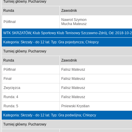
Turniej główny. Pucharowy
Runda
Zawodnik
Nawrot Szymon
Półfinał
Mucha Mateusz
WTK SKRZATÓW, Klub Sportowy Klub Tenisowy Szczawno-Zdrój, Od: 2018-10-2
Kategoria: Skrzaty - do 12 lat. Typ: Gra pojedyncza; Chłopcy
Turniej główny. Pucharowy
Runda
Zawodnik
Półfinał
Falisz Mateusz
Finał
Falisz Mateusz
Zwycięzca
Falisz Mateusz
Runda: 4
Falisz Mateusz
Runda: 5
Pniewski Krystian
Kategoria: Skrzaty - do 12 lat. Typ: Gra podwójna; Chłopcy
Turniej główny. Pucharowy