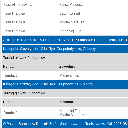
Faza eliminacyjna
Falisz Mateusz
Faza finałowa
Bator Konrad
Faza finałowa
Mucha Mateusz
Faza finałowa
Kołodziej Filip
AUDI KIDS CUP SERIES-OTK TOP TENIS CUP, Lubińskie Centrum Tenisowe TOP
Kategoria: Skrzaty - do 12 lat. Typ: Gra pojedyncza; Chłopcy
Turniej główny. Pucharowy
Runda
Zawodnik
Runda: 1
Makieła Filip
Kategoria: Skrzaty - do 12 lat. Typ: Gra podwójna; Chłopcy
Turniej główny. Pucharowy
Runda
Zawodnik
Kołodziej Filip
Runda: 1
Mucha Mateusz
O Puchar Burmistrza Dusznik Zdrój , Stowarzyszenie Tenisowe As , Od: 2018-08