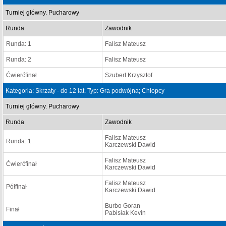
Turniej główny. Pucharowy
Runda
Zawodnik
Runda: 1
Falisz Mateusz
Runda: 2
Falisz Mateusz
Ćwierćfinał
Szubert Krzysztof
Kategoria: Skrzaty - do 12 lat. Typ: Gra podwójna; Chłopcy
Turniej główny. Pucharowy
Runda
Zawodnik
Falisz Mateusz
Runda: 1
Karczewski Dawid
Falisz Mateusz
Ćwierćfinał
Karczewski Dawid
Falisz Mateusz
Półfinał
Karczewski Dawid
Burbo Goran
Finał
Pabisiak Kevin