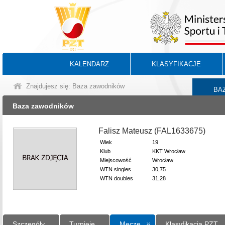
KALENDARZ
KLASYFIKACJE
Znajdujesz się: Baza zawodników
BA
Baza zawodników
Falisz Mateusz (FAL1633675)
Wiek
19
Klub
KKT Wrocław
Miejscowość
Wrocław
WTN singles
30,75
WTN doubles
31,28
Szczegóły
Turnieje
Mecze
Klasyfikacja PZT