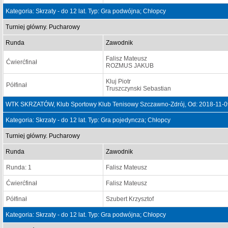
Kategoria: Skrzaty - do 12 lat. Typ: Gra podwójna; Chłopcy
Turniej główny. Pucharowy
Runda
Zawodnik
Falisz Mateusz
Ćwierćfinał
ROZMUS JAKUB
Kluj Piotr
Półfinał
Truszczynski Sebastian
WTK SKRZATÓW, Klub Sportowy Klub Tenisowy Szczawno-Zdrój, Od: 2018-11-0
Kategoria: Skrzaty - do 12 lat. Typ: Gra pojedyncza; Chłopcy
Turniej główny. Pucharowy
Runda
Zawodnik
Runda: 1
Falisz Mateusz
Ćwierćfinał
Falisz Mateusz
Półfinał
Szubert Krzysztof
Kategoria: Skrzaty - do 12 lat. Typ: Gra podwójna; Chłopcy