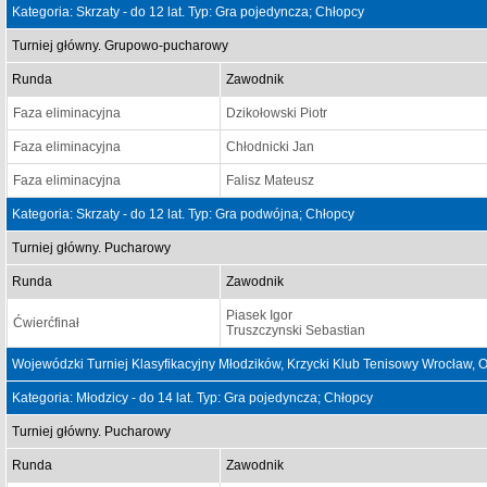
Kategoria: Skrzaty - do 12 lat. Typ: Gra pojedyncza; Chłopcy
Turniej główny. Grupowo-pucharowy
Runda
Zawodnik
Faza eliminacyjna
Dzikołowski Piotr
Faza eliminacyjna
Chłodnicki Jan
Faza eliminacyjna
Falisz Mateusz
Kategoria: Skrzaty - do 12 lat. Typ: Gra podwójna; Chłopcy
Turniej główny. Pucharowy
Runda
Zawodnik
Piasek Igor
Ćwierćfinał
Truszczynski Sebastian
Wojewódzki Turniej Klasyfikacyjny Młodzików, Krzycki Klub Tenisowy Wrocław,
Kategoria: Młodzicy - do 14 lat. Typ: Gra pojedyncza; Chłopcy
Turniej główny. Pucharowy
Runda
Zawodnik