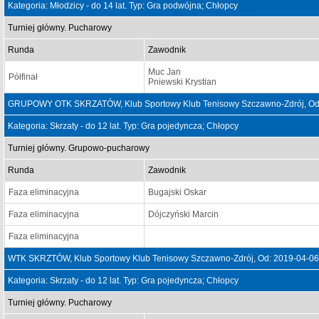
Kategoria: Młodzicy - do 14 lat. Typ: Gra podwójna; Chłopcy
Turniej główny. Pucharowy
Runda
Zawodnik
Muc Jan
Półfinał
Pniewski Krystian
GRUPOWY OTK SKRZATÓW, Klub Sportowy Klub Tenisowy Szczawno-Zdrój, Od:
Kategoria: Skrzaty - do 12 lat. Typ: Gra pojedyncza; Chłopcy
Turniej główny. Grupowo-pucharowy
Runda
Zawodnik
Faza eliminacyjna
Bugajski Oskar
Faza eliminacyjna
Dójczyński Marcin
Faza eliminacyjna
WTK SKRZTÓW, Klub Sportowy Klub Tenisowy Szczawno-Zdrój, Od: 2019-04-06
Kategoria: Skrzaty - do 12 lat. Typ: Gra pojedyncza; Chłopcy
Turniej główny. Pucharowy