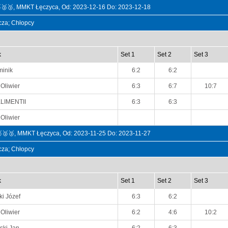
🥈🥉, MMKT Łęczyca, Od: 2023-12-16 Do: 2023-12-18
ncza; Chłopcy
k
Set 1
Set 2
Set 3
minik
6:2
6:2
Oliwier
6:3
6:7
10:7
LIMENTII
6:3
6:3
Oliwier
🥈🥉, MMKT Łęczyca, Od: 2023-11-25 Do: 2023-11-27
ncza; Chłopcy
k
Set 1
Set 2
Set 3
ki Józef
6:3
6:2
Oliwier
6:2
4:6
10:2