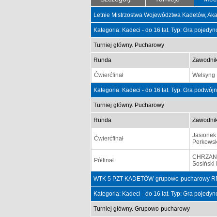
Letnie Mistrzostwa Województwa Kadetów, Aka
Kategoria: Kadeci - do 16 lat. Typ: Gra pojedy
Turniej główny. Pucharowy
Runda
Zawodni
Ćwierćfinał
Welsyng 
Kategoria: Kadeci - do 16 lat. Typ: Gra podwój
Turniej główny. Pucharowy
Runda
Zawodni
Jasionek 
Ćwierćfinał
Perkowsk
CHRZAN
Półfinał
Sosiński
WTK 5 PZT KADETÓW-grupowo-pucharowy RP 
Kategoria: Kadeci - do 16 lat. Typ: Gra pojedy
Turniej główny. Grupowo-pucharowy