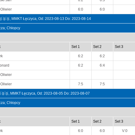
ski Jan
6:2
6:3
Oliwier
6:0
6:0
🥇🥈🥉, MMKT Łęczyca, Od: 2023-08-13 Do: 2023-08-14
ncza; Chłopcy
k
Set 1
Set 2
Set 3
rk
6:2
6:2
onard
6:2
6:4
Oliwier
Oliwier
7:5
7:5
🥇🥈🥉, MMKT Łęczyca, Od: 2023-08-05 Do: 2023-08-07
ncza; Chłopcy
k
Set 1
Set 2
Set 3
rk
6:0
6:0
V:0