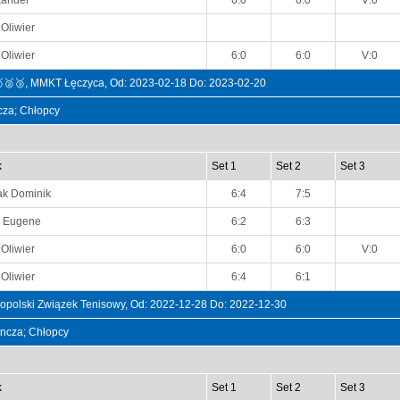
xander
6:0
6:0
V:0
Oliwier
Oliwier
6:0
6:0
V:0
🥇🥈🥉, MMKT Łęczyca, Od: 2023-02-18 Do: 2023-02-20
ncza; Chłopcy
k
Set 1
Set 2
Set 3
ak Dominik
6:4
7:5
a Eugene
6:2
6:3
Oliwier
6:0
6:0
V:0
Oliwier
6:4
6:1
opolski Związek Tenisowy, Od: 2022-12-28 Do: 2022-12-30
dyncza; Chłopcy
k
Set 1
Set 2
Set 3