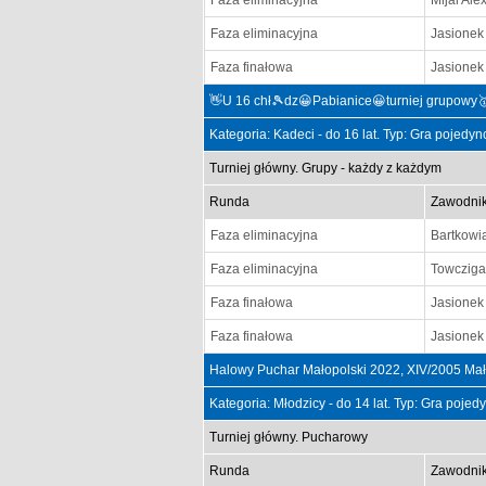
Faza eliminacyjna
Mijal Ale
Faza eliminacyjna
Jasionek 
Faza finałowa
Jasionek 
👋U 16 chł🎾dz😀Pabianice😀turniej grupowy
Kategoria: Kadeci - do 16 lat. Typ: Gra pojedy
Turniej główny. Grupy - każdy z każdym
Runda
Zawodni
Faza eliminacyjna
Bartkowi
Faza eliminacyjna
Towczig
Faza finałowa
Jasionek 
Faza finałowa
Jasionek 
Halowy Puchar Małopolski 2022, XIV/2005 Mał
Kategoria: Młodzicy - do 14 lat. Typ: Gra poje
Turniej główny. Pucharowy
Runda
Zawodni