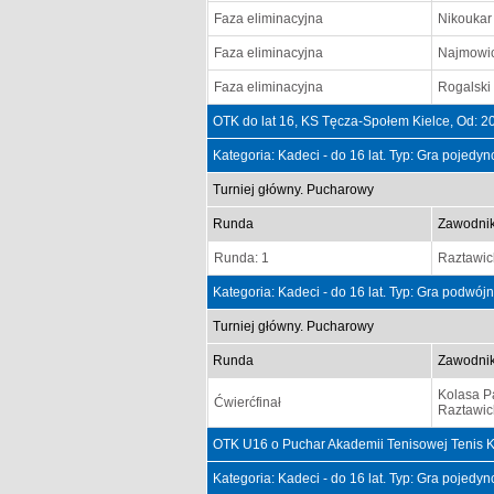
Faza eliminacyjna
Nikoukar
Faza eliminacyjna
Najmowic
Faza eliminacyjna
Rogalski
OTK do lat 16, KS Tęcza-Społem Kielce, Od: 
Kategoria: Kadeci - do 16 lat. Typ: Gra pojedy
Turniej główny. Pucharowy
Runda
Zawodni
Runda: 1
Raztawic
Kategoria: Kadeci - do 16 lat. Typ: Gra podwój
Turniej główny. Pucharowy
Runda
Zawodni
Kolasa P
Ćwierćfinał
Raztawic
OTK U16 o Puchar Akademii Tenisowej Tenis Koz
Kategoria: Kadeci - do 16 lat. Typ: Gra pojedy