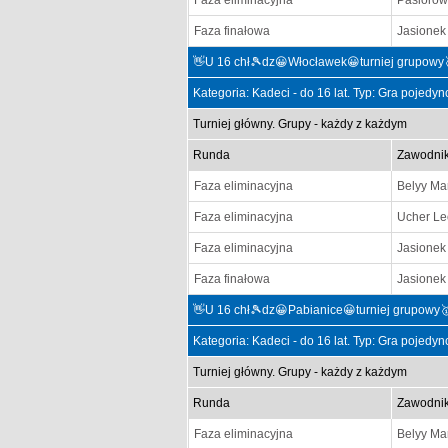
Faza eliminacyjna
Pasiorow
Faza finałowa
Jasionek 
👋U 16 chł🎾dz😀Włocławek😀turniej grupowy
Kategoria: Kadeci - do 16 lat. Typ: Gra pojedy
Turniej główny. Grupy - każdy z każdym
Runda
Zawodni
Faza eliminacyjna
Belyy Ma
Faza eliminacyjna
Ucher Le
Faza eliminacyjna
Jasionek 
Faza finałowa
Jasionek 
👋U 16 chł🎾dz😀Pabianice😀turniej grupowy
Kategoria: Kadeci - do 16 lat. Typ: Gra pojedy
Turniej główny. Grupy - każdy z każdym
Runda
Zawodni
Faza eliminacyjna
Belyy Ma