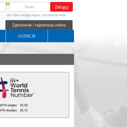
nie znam swojego loginu
/
przypomnij hasło
Zgłoszenie / rejestracja online
LICENCJE
WTN singles
35,39
TN doubles
35,72