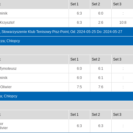
k
Set 1
Set 2
Set 3
minik
6:3
6:0
:
Krzysztof
6:3
2:6
10:8
 Stowarzyszenie Klub Tenisowy Pisz-Point, Od: 2024-05-25 Do: 2024-05-27
ncza; Chłopcy
k
Set 1
Set 2
Set 3
 Tymoteusz
6:0
6:1
:
minik
6:0
6:1
:
Oliwier
7:5
7:6
:
na; Chłopcy
k
Set 1
Set 2
Set 3
or
6:3
6:3
:
ivier