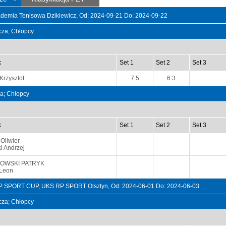
demia Tenisowa Dzikiewicz, Od: 2024-09-21 Do: 2024-09-22
ncza; Chłopcy
k
Set 1
Set 2
Set 3
Krzysztof
7:5
6:3
na; Chłopcy
k
Set 1
Set 2
Set 3
Oliwier
i Andrzej
OWSKI PATRYK
 Leon
SPORT CUP, UKS RP SPORT Olsztyn, Od: 2024-06-01 Do: 2024-06-03
ncza; Chłopcy