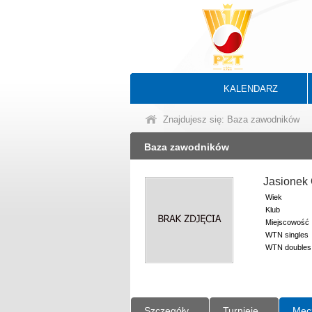
KALENDARZ
Znajdujesz się: Baza zawodników
Baza zawodników
Jasionek 
Wiek
Klub
Miejscowość
WTN singles
WTN doubles
Szczegóły
Turnieje
Mec