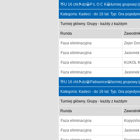
👋U 16 chł🎾dz😀P Ł O C K😀turniej grupowy
Kategoria: Kadeci - do 16 lat. Typ: Gra pojedy
Turniej główny. Grupy - każdy z każdym
Runda
Zawodni
Faza eliminacyjna
Zejer Do
Faza eliminacyjna
Jasionek 
Faza eliminacyjna
KUKOL K
Faza eliminacyjna
Jasionek 
👋U 16 chł🎾dz😀Pabianice😀turniej grupowy
Kategoria: Kadeci - do 16 lat. Typ: Gra pojedy
Turniej główny. Grupy - każdy z każdym
Runda
Zawodni
Faza eliminacyjna
Kopycińs
Faza eliminacyjna
Jasionek 