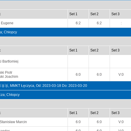
k
Set 1
Set 2
Set 3
a Eugene
6:2
6:2
:
na; Chłopcy
k
Set 1
Set 2
Set 3
i Bartlomiej
ki Piotr
6:0
6:0
V:0
ki Joachim
🥇🥈🥉, MMKT Łęczyca, Od: 2023-03-18 Do: 2023-03-20
ncza; Chłopcy
k
Set 1
Set 2
Set 3
 Stanisław Marcin
6:0
6:0
V:0