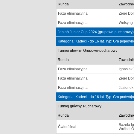
Runda
Zawodni
Faza eliminacyjna
Zejer Do
Faza eliminacyjna
Welsyng 
Jabłoń Junior Cup 2024 (grupowo-pucharowy),
Kategoria: Kadeci - do 16 lat. Typ: Gra pojedy
Turniej główny. Grupowo-pucharowy
Runda
Zawodni
Faza eliminacyjna
Ignasiak
Faza eliminacyjna
Zejer Do
Faza eliminacyjna
Jasionek 
Kategoria: Kadeci - do 16 lat. Typ: Gra podwój
Turniej główny. Pucharowy
Runda
Zawodni
Bazela Ig
Ćwierćfinał
Wróbel Ol