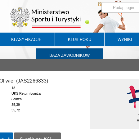
KLASYFIKACJE
KLUB ROKU
WYNIKI
BAZA ZAWODNIKÓW
Oliwier (JAS2266833)
18
UKS Return Łomża
Łomża
35,39
35,72
W
ze
Klasyfikacja PZT