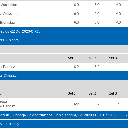
 Maximilian
6:0
6:0
V:0
z Aleksander
6:0
6:0
V:0
 Bronisław
6:0
6:0
V:0
2023-07-22 Do: 2023-07-25
ncza; Chłopcy
k
Set 1
Set 2
Set 3
ki Bartosz
6:2
6:2
:
na; Chłopcy
k
Set 1
Set 2
Set 3
aweł
6:2
6:2
:
ki Bartosz
erki, Fundacja De Arte Athletica - Tenis Kozerki, Od: 2023-06-10 Do: 2023-06-12
ncza; Chłopcy