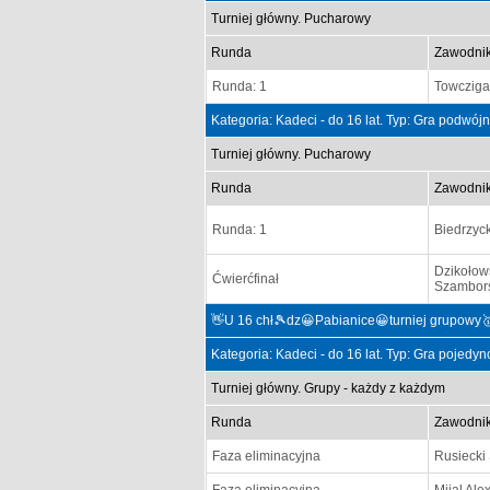
Turniej główny. Pucharowy
Runda
Zawodni
Runda: 1
Towczig
Kategoria: Kadeci - do 16 lat. Typ: Gra podwój
Turniej główny. Pucharowy
Runda
Zawodni
Runda: 1
Biedrzyck
Dzikołows
Ćwierćfinał
Szambors
👋U 16 chł🎾dz😀Pabianice😀turniej grupowy
Kategoria: Kadeci - do 16 lat. Typ: Gra pojedy
Turniej główny. Grupy - każdy z każdym
Runda
Zawodni
Faza eliminacyjna
Rusiecki