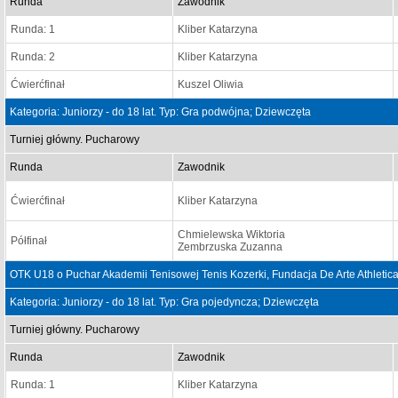
Runda
Zawodnik
Runda: 1
Kliber Katarzyna
Runda: 2
Kliber Katarzyna
Ćwierćfinał
Kuszel Oliwia
Kategoria: Juniorzy - do 18 lat. Typ: Gra podwójna; Dziewczęta
Turniej główny. Pucharowy
Runda
Zawodnik
Ćwierćfinał
Kliber Katarzyna
Chmielewska Wiktoria
Półfinał
Zembrzuska Zuzanna
OTK U18 o Puchar Akademii Tenisowej Tenis Kozerki, Fundacja De Arte Athletica
Kategoria: Juniorzy - do 18 lat. Typ: Gra pojedyncza; Dziewczęta
Turniej główny. Pucharowy
Runda
Zawodnik
Runda: 1
Kliber Katarzyna