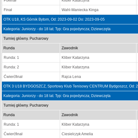
Półfinał
Kliber Katarzyna
Finał
Wahl-Maniecka Kinga
OTK U18, KS Górnik Bytom, Od: 2023-09-02 Do: 2023-09-05
Kategoria: Juniorzy - do 18 lat. Typ: Gra pojedyncza; Dziewczęta
Turniej główny. Pucharowy
Runda
Zawodnik
Runda: 1
Kliber Katarzyna
Runda: 2
Kliber Katarzyna
Ćwierćfinał
Rajca Lena
OTK 3 U18 BYDGOSZCZ, Sportowy Klub Tenisowy CENTRUM Bydgoszcz, Od: 2
Kategoria: Juniorzy - do 18 lat. Typ: Gra pojedyncza; Dziewczęta
Turniej główny. Pucharowy
Runda
Zawodnik
Runda: 1
Kliber Katarzyna
Ćwierćfinał
Ciesielczyk Amelia