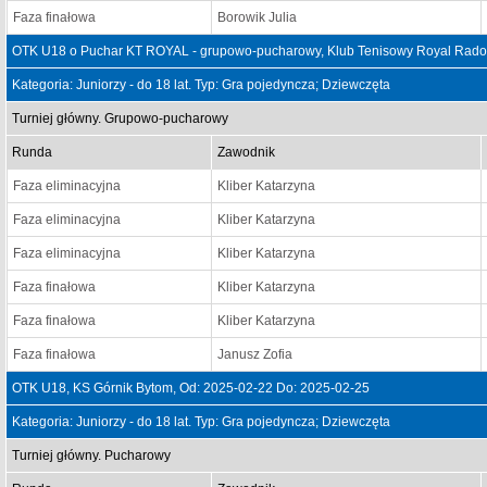
Faza finałowa
Borowik Julia
OTK U18 o Puchar KT ROYAL - grupowo-pucharowy, Klub Tenisowy Royal Rados
Kategoria: Juniorzy - do 18 lat. Typ: Gra pojedyncza; Dziewczęta
Turniej główny. Grupowo-pucharowy
Runda
Zawodnik
Faza eliminacyjna
Kliber Katarzyna
Faza eliminacyjna
Kliber Katarzyna
Faza eliminacyjna
Kliber Katarzyna
Faza finałowa
Kliber Katarzyna
Faza finałowa
Kliber Katarzyna
Faza finałowa
Janusz Zofia
OTK U18, KS Górnik Bytom, Od: 2025-02-22 Do: 2025-02-25
Kategoria: Juniorzy - do 18 lat. Typ: Gra pojedyncza; Dziewczęta
Turniej główny. Pucharowy