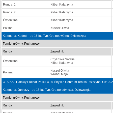
Runda: 1
Kliber Katarzyna
Runda: 2
Kliber Katarzyna
Ćwierćfinał
Kliber Katarzyna
Półfinał
Kuszel Oliwia
Kategoria: Kadeci - do 16 lat. Typ: Gra podwójna; Dziewczęta
Turniej główny. Pucharowy
Runda
Zawodnik
Chylińska Natalia
Ćwierćfinał
Kliber Katarzyna
Kuszel Oliwia
Półfinał
Wróbel Maja
OTK SS - Halowy Puchar Polski U18, Śląskie Centrum Tenisa Pszczyna, Od: 20
Kategoria: Juniorzy - do 18 lat. Typ: Gra pojedyncza; Dziewczęta
Turniej główny. Pucharowy
Runda
Zawodnik