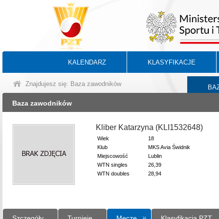
KALENDARZ
KLASYFIKACJE
Znajdujesz się: Baza zawodników
BA
Baza zawodników
Kliber Katarzyna (KLI1532648)
Wiek
18
Klub
MKS Avia Świdnik
Miejscowość
Lublin
WTN singles
26,39
WTN doubles
28,94
Szczegóły
Turnieje
Mecze
Klasyfikacja PZT