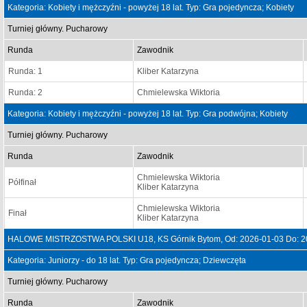
Kategoria: Kobiety i mężczyźni - powyżej 18 lat. Typ: Gra pojedyncza; Kobiety
Turniej główny. Pucharowy
Runda
Zawodnik
Runda: 1
Kliber Katarzyna
Runda: 2
Chmielewska Wiktoria
Kategoria: Kobiety i mężczyźni - powyżej 18 lat. Typ: Gra podwójna; Kobiety
Turniej główny. Pucharowy
Runda
Zawodnik
Chmielewska Wiktoria
Półfinał
Kliber Katarzyna
Chmielewska Wiktoria
Finał
Kliber Katarzyna
HALOWE MISTRZOSTWA POLSKI U18, KS Górnik Bytom, Od: 2026-01-03 Do: 2
Kategoria: Juniorzy - do 18 lat. Typ: Gra pojedyncza; Dziewczęta
Turniej główny. Pucharowy
Runda
Zawodnik