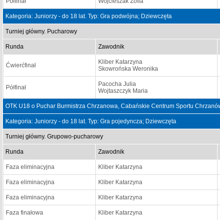
Półfinał
Wojcieszak Zofia
Kategoria: Juniorzy - do 18 lat. Typ: Gra podwójna; Dziewczęta
Turniej główny. Pucharowy
Runda
Zawodnik
Kliber Katarzyna
Ćwierćfinał
Skowrońska Weronika
Pacocha Julia
Półfinał
Wojtaszczyk Maria
OTK U18 o Puchar Burmistrza Chrzanowa, Cabańskie Centrum Sportu Chrzanów
Kategoria: Juniorzy - do 18 lat. Typ: Gra pojedyncza; Dziewczęta
Turniej główny. Grupowo-pucharowy
Runda
Zawodnik
Faza eliminacyjna
Kliber Katarzyna
Faza eliminacyjna
Kliber Katarzyna
Faza eliminacyjna
Kliber Katarzyna
Faza finałowa
Kliber Katarzyna