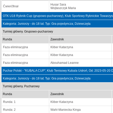
Husar Sara
Ćwierćfinał
Wojtaszczyk Maria
OTK U18 Rybnik Cup (grupowo-pucharowy), Klub Sportowy Rybnickie Towarzyst
Kategoria: Juniorzy - do 18 lat. Typ: Gra pojedyncza; Dziewczęta
Turniej główny. Grupowo-pucharowy
Runda
Zawodnik
Faza eliminacyjna
Kliber Katarzyna
Faza eliminacyjna
Kliber Katarzyna
Faza eliminacyjna
Abouhamad Leanne
Puchar Polski - "KUBALA CUP", Klub Tenisowy Kubala Ustroń, Od: 2023-05-20 
Kategoria: Juniorzy - do 18 lat. Typ: Gra pojedyncza; Dziewczęta
Turniej główny. Pucharowy
Runda
Zawodnik
Runda: 1
Kliber Katarzyna
Runda: 2
Wahl-Maniecka Kinga