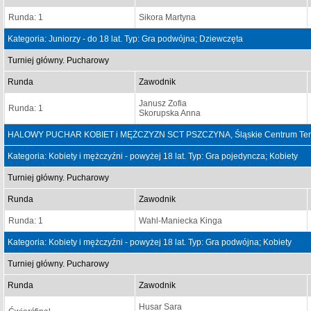
Runda: 1
Sikora Martyna
Kategoria: Juniorzy - do 18 lat. Typ: Gra podwójna; Dziewczęta
Turniej główny. Pucharowy
Runda
Zawodnik
Janusz Zofia
Runda: 1
Skorupska Anna
HALOWY PUCHAR KOBIET i MĘŻCZYZN SCT PSZCZYNA, Śląskie Centrum Tenisa
Kategoria: Kobiety i mężczyźni - powyżej 18 lat. Typ: Gra pojedyncza; Kobiety
Turniej główny. Pucharowy
Runda
Zawodnik
Runda: 1
Wahl-Maniecka Kinga
Kategoria: Kobiety i mężczyźni - powyżej 18 lat. Typ: Gra podwójna; Kobiety
Turniej główny. Pucharowy
Runda
Zawodnik
Husar Sara