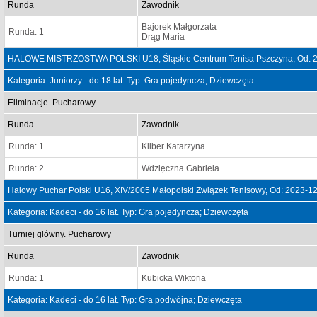
Runda
Zawodnik
Bajorek Małgorzata
Runda: 1
Drąg Maria
HALOWE MISTRZOSTWA POLSKI U18, Śląskie Centrum Tenisa Pszczyna, Od: 2
Kategoria: Juniorzy - do 18 lat. Typ: Gra pojedyncza; Dziewczęta
Eliminacje. Pucharowy
Runda
Zawodnik
Runda: 1
Kliber Katarzyna
Runda: 2
Wdzięczna Gabriela
Halowy Puchar Polski U16, XIV/2005 Małopolski Związek Tenisowy, Od: 2023-1
Kategoria: Kadeci - do 16 lat. Typ: Gra pojedyncza; Dziewczęta
Turniej główny. Pucharowy
Runda
Zawodnik
Runda: 1
Kubicka Wiktoria
Kategoria: Kadeci - do 16 lat. Typ: Gra podwójna; Dziewczęta