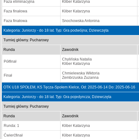
Faza eliminacyjna
Kliber Katarzyna
Faza finałowa
Kliber Katarzyna
Faza finałowa
Snochowska Antonina
Kategoria: Juniorzy - do 18 lat. Typ: Gra podwójna; Dziewczęta
Turniej główny. Pucharowy
Runda
Zawodnik
Chylińska Natalia
Półfinał
Kliber Katarzyna
Chmielewska Wiktoria
Finał
Zembrzuska Zuzanna
OTK U18 SPOŁEM, KS Tęcza-Społem Kielce, Od: 2025-06-14 Do: 2025-06-16
Kategoria: Juniorzy - do 18 lat. Typ: Gra pojedyncza; Dziewczęta
Turniej główny. Pucharowy
Runda
Zawodnik
Runda: 1
Kliber Katarzyna
Ćwierćfinał
Kliber Katarzyna