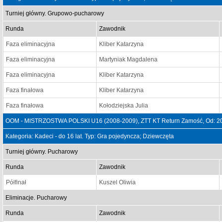
Turniej główny. Grupowo-pucharowy
Runda
Zawodnik
Faza eliminacyjna
Kliber Katarzyna
Faza eliminacyjna
Martyniak Magdalena
Faza eliminacyjna
Kliber Katarzyna
Faza finałowa
Kliber Katarzyna
Faza finałowa
Kołodziejska Julia
OOM - MISTRZOSTWA POLSKI U16 (2008-2009), ZTT KT Return Zamość, Od: 20
Kategoria: Kadeci - do 16 lat. Typ: Gra pojedyncza; Dziewczęta
Turniej główny. Pucharowy
Runda
Zawodnik
Półfinał
Kuszel Oliwia
Eliminacje. Pucharowy
Runda
Zawodnik