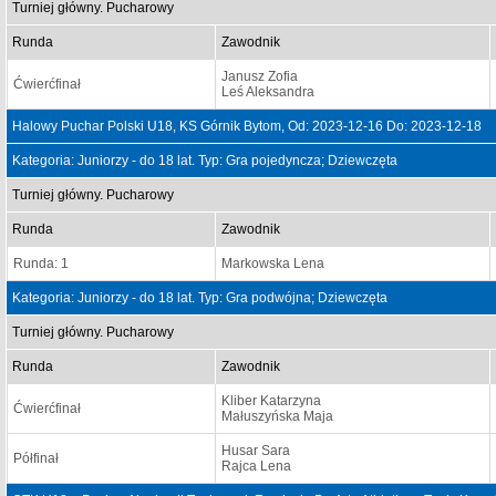
Turniej główny. Pucharowy
Runda
Zawodnik
Janusz Zofia
Ćwierćfinał
Leś Aleksandra
Halowy Puchar Polski U18, KS Górnik Bytom, Od: 2023-12-16 Do: 2023-12-18
Kategoria: Juniorzy - do 18 lat. Typ: Gra pojedyncza; Dziewczęta
Turniej główny. Pucharowy
Runda
Zawodnik
Runda: 1
Markowska Lena
Kategoria: Juniorzy - do 18 lat. Typ: Gra podwójna; Dziewczęta
Turniej główny. Pucharowy
Runda
Zawodnik
Kliber Katarzyna
Ćwierćfinał
Małuszyńska Maja
Husar Sara
Półfinał
Rajca Lena