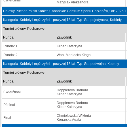
Ćwierćfinał
Matysiak Aleksandra
Halowy Puchar Polski Kobiet, Cabańskie Centrum Sportu Chrzanów, Od: 2025-1
Kategoria: Kobiety i mężczyźni - powyżej 18 lat. Typ: Gra pojedyncza; Kobiety
Turniej główny. Pucharowy
Runda
Zawodnik
Runda: 1
Kliber Katarzyna
Runda: 2
Wahl-Maniecka Kinga
Kategoria: Kobiety i mężczyźni - powyżej 18 lat. Typ: Gra podwójna; Kobiety
Turniej główny. Pucharowy
Runda
Zawodnik
Dopplerova Barbora
Ćwierćfinał
Kliber Katarzyna
Dopplerova Barbora
Półfinał
Kliber Katarzyna
Chmielewska Wiktoria
Finał
Konarska Agata