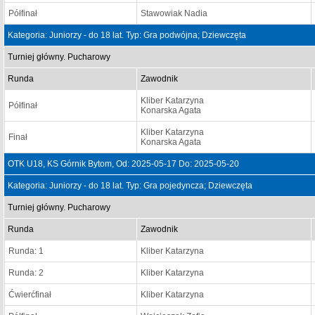
Półfinał
Stawowiak Nadia
Kategoria: Juniorzy - do 18 lat. Typ: Gra podwójna; Dziewczęta
Turniej główny. Pucharowy
Runda
Zawodnik
Kliber Katarzyna
Półfinał
Konarska Agata
Kliber Katarzyna
Finał
Konarska Agata
OTK U18, KS Górnik Bytom, Od: 2025-05-17 Do: 2025-05-20
Kategoria: Juniorzy - do 18 lat. Typ: Gra pojedyncza; Dziewczęta
Turniej główny. Pucharowy
Runda
Zawodnik
Runda: 1
Kliber Katarzyna
Runda: 2
Kliber Katarzyna
Ćwierćfinał
Kliber Katarzyna