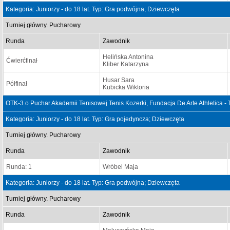
Kategoria: Juniorzy - do 18 lat. Typ: Gra podwójna; Dziewczęta
Turniej główny. Pucharowy
Runda
Zawodnik
Helińska Antonina
Ćwierćfinał
Kliber Katarzyna
Husar Sara
Półfinał
Kubicka Wiktoria
OTK-3 o Puchar Akademii Tenisowej Tenis Kozerki, Fundacja De Arte Athletica -
Kategoria: Juniorzy - do 18 lat. Typ: Gra pojedyncza; Dziewczęta
Turniej główny. Pucharowy
Runda
Zawodnik
Runda: 1
Wróbel Maja
Kategoria: Juniorzy - do 18 lat. Typ: Gra podwójna; Dziewczęta
Turniej główny. Pucharowy
Runda
Zawodnik