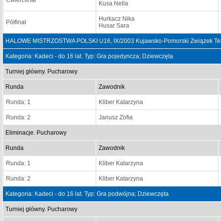
Ćwierćfinał
Kusa Nella
Hurkacz Nika
Półfinał
Husar Sara
HALOWE MISTRZOSTWA POLSKI U16, IX/2003 Kujawsko-Pomorski Związek Teni
Kategoria: Kadeci - do 16 lat. Typ: Gra pojedyncza; Dziewczęta
Turniej główny. Pucharowy
Runda
Zawodnik
Runda: 1
Kliber Katarzyna
Runda: 2
Janusz Zofia
Eliminacje. Pucharowy
Runda
Zawodnik
Runda: 1
Kliber Katarzyna
Runda: 2
Kliber Katarzyna
Kategoria: Kadeci - do 16 lat. Typ: Gra podwójna; Dziewczęta
Turniej główny. Pucharowy