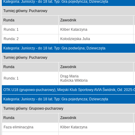
Kategoria: Juniorzy - do 18 lat. Typ: Gra pojedyncza; Dziewczęta
Turniej główny. Pucharowy
Runda
Zawodnik
Runda: 1
Kliber Katarzyna
Runda: 2
Kołodziejska Julia
Kategoria: Juniorzy - do 18 lat. Typ: Gra podwójna; Dziewczęta
Turniej główny. Pucharowy
Runda
Zawodnik
Drąg Maria
Runda: 1
Kubicka Wiktoria
OTK U18 (grupowo-pucharowy), Miejski Klub Sportowy AVIA Świdnik, Od: 2025-
Kategoria: Juniorzy - do 18 lat. Typ: Gra pojedyncza; Dziewczęta
Turniej główny. Grupowo-pucharowy
Runda
Zawodnik
Faza eliminacyjna
Kliber Katarzyna