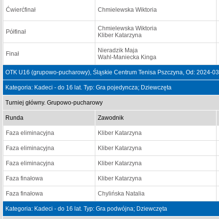
Ćwierćfinał
Chmielewska Wiktoria
Chmielewska Wiktoria
Półfinał
Kliber Katarzyna
Nieradzik Maja
Finał
Wahl-Maniecka Kinga
OTK U16 (grupowo-pucharowy), Śląskie Centrum Tenisa Pszczyna, Od: 2024-03
Kategoria: Kadeci - do 16 lat. Typ: Gra pojedyncza; Dziewczęta
Turniej główny. Grupowo-pucharowy
Runda
Zawodnik
Faza eliminacyjna
Kliber Katarzyna
Faza eliminacyjna
Kliber Katarzyna
Faza eliminacyjna
Kliber Katarzyna
Faza finałowa
Kliber Katarzyna
Faza finałowa
Chylińska Natalia
Kategoria: Kadeci - do 16 lat. Typ: Gra podwójna; Dziewczęta