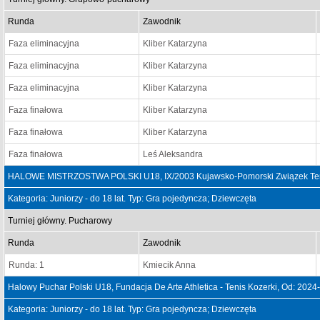
Runda
Zawodnik
Faza eliminacyjna
Kliber Katarzyna
Faza eliminacyjna
Kliber Katarzyna
Faza eliminacyjna
Kliber Katarzyna
Faza finałowa
Kliber Katarzyna
Faza finałowa
Kliber Katarzyna
Faza finałowa
Leś Aleksandra
HALOWE MISTRZOSTWA POLSKI U18, IX/2003 Kujawsko-Pomorski Związek Teni
Kategoria: Juniorzy - do 18 lat. Typ: Gra pojedyncza; Dziewczęta
Turniej główny. Pucharowy
Runda
Zawodnik
Runda: 1
Kmiecik Anna
Halowy Puchar Polski U18, Fundacja De Arte Athletica - Tenis Kozerki, Od: 202
Kategoria: Juniorzy - do 18 lat. Typ: Gra pojedyncza; Dziewczęta