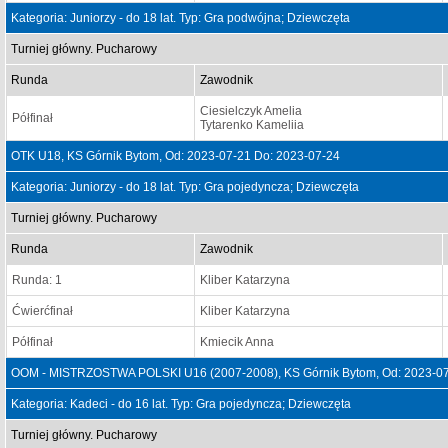
Kategoria: Juniorzy - do 18 lat. Typ: Gra podwójna; Dziewczęta
Turniej główny. Pucharowy
Runda
Zawodnik
Ciesielczyk Amelia
Półfinał
Tytarenko Kameliia
OTK U18, KS Górnik Bytom, Od: 2023-07-21 Do: 2023-07-24
Kategoria: Juniorzy - do 18 lat. Typ: Gra pojedyncza; Dziewczęta
Turniej główny. Pucharowy
Runda
Zawodnik
Runda: 1
Kliber Katarzyna
Ćwierćfinał
Kliber Katarzyna
Półfinał
Kmiecik Anna
OOM - MISTRZOSTWA POLSKI U16 (2007-2008), KS Górnik Bytom, Od: 2023-07
Kategoria: Kadeci - do 16 lat. Typ: Gra pojedyncza; Dziewczęta
Turniej główny. Pucharowy