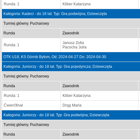
Runda: 1
Kliber Katarzyna
Kategoria: Kadeci - do 16 lat. Typ: Gra podwójna; Dziewczęta
Turniej główny. Pucharowy
Runda
Zawodnik
Janusz Zofia
Runda: 1
Pacocha Julia
OTK U18, KS Górnik Bytom, Od: 2024-04-27 Do: 2024-04-30
Kategoria: Juniorzy - do 18 lat. Typ: Gra pojedyncza; Dziewczęta
Turniej główny. Pucharowy
Runda
Zawodnik
Runda: 1
Kliber Katarzyna
Ćwierćfinał
Drąg Maria
Kategoria: Juniorzy - do 18 lat. Typ: Gra podwójna; Dziewczęta
Turniej główny. Pucharowy
Runda
Zawodnik