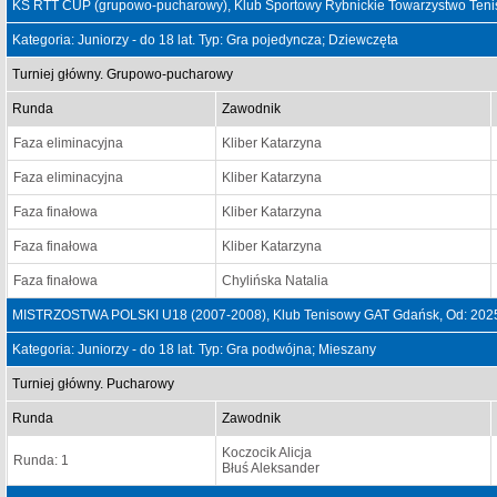
KS RTT CUP (grupowo-pucharowy), Klub Sportowy Rybnickie Towarzystwo Teni
Kategoria: Juniorzy - do 18 lat. Typ: Gra pojedyncza; Dziewczęta
Turniej główny. Grupowo-pucharowy
Runda
Zawodnik
Faza eliminacyjna
Kliber Katarzyna
Faza eliminacyjna
Kliber Katarzyna
Faza finałowa
Kliber Katarzyna
Faza finałowa
Kliber Katarzyna
Faza finałowa
Chylińska Natalia
MISTRZOSTWA POLSKI U18 (2007-2008), Klub Tenisowy GAT Gdańsk, Od: 2025
Kategoria: Juniorzy - do 18 lat. Typ: Gra podwójna; Mieszany
Turniej główny. Pucharowy
Runda
Zawodnik
Koczocik Alicja
Runda: 1
Błuś Aleksander