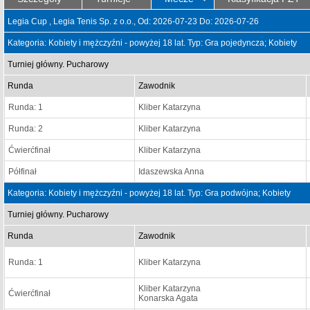
Legia Cup , Legia Tenis Sp. z o.o., Od: 2026-07-23 Do: 2026-07-26
Kategoria: Kobiety i mężczyźni - powyżej 18 lat. Typ: Gra pojedyncza; Kobiety
Turniej główny. Pucharowy
Runda
Zawodnik
Runda: 1
Kliber Katarzyna
Runda: 2
Kliber Katarzyna
Ćwierćfinał
Kliber Katarzyna
Półfinał
Idaszewska Anna
Kategoria: Kobiety i mężczyźni - powyżej 18 lat. Typ: Gra podwójna; Kobiety
Turniej główny. Pucharowy
Runda
Zawodnik
Runda: 1
Kliber Katarzyna
Kliber Katarzyna
Ćwierćfinał
Konarska Agata