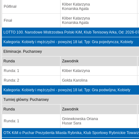
Kliber Katarzyna
Półfinał
Konarska Agata
Kliber Katarzyna
Finał
Konarska Agata
LOTTO 100. Narodowe Mistrzostwa Polski KiM, Klub Tenisowy Arka, Od: 2026-0
Kategoria: Kobiety i mężczyźni - powyżej 18 lat. Typ: Gra pojedyncza; Kobiety
Eliminacje. Pucharowy
Runda
Zawodnik
Runda: 1
Kliber Katarzyna
Runda: 2
Gołda Karolina
Kategoria: Kobiety i mężczyźni - powyżej 18 lat. Typ: Gra podwójna; Kobiety
Turniej główny. Pucharowy
Runda
Zawodnik
Gniewkowska Oriana
Runda: 1
Husar Sara
OTK KiM o Puchar Prezydenta Miasta Rybnika, Klub Sportowy Rybnickie Towarz