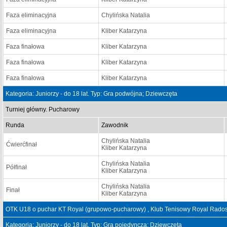
Faza eliminacyjna
Chylińska Natalia
Faza eliminacyjna
Kliber Katarzyna
Faza finałowa
Kliber Katarzyna
Faza finałowa
Kliber Katarzyna
Faza finałowa
Kliber Katarzyna
Kategoria: Juniorzy - do 18 lat. Typ: Gra podwójna; Dziewczęta
Turniej główny. Pucharowy
Runda
Zawodnik
Chylińska Natalia
Ćwierćfinał
Kliber Katarzyna
Chylińska Natalia
Półfinał
Kliber Katarzyna
Chylińska Natalia
Finał
Kliber Katarzyna
OTK U18 o puchar KT Royal (grupowo-pucharowy) , Klub Tenisowy Royal Rados
Kategoria: Juniorzy - do 18 lat. Typ: Gra pojedyncza; Dziewczęta