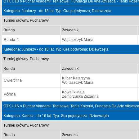
OTK U18 o Puchar Akademii Tenisowej, Fundacja De Arte Athletica - Tenis Koze
Kategoria: Juniorzy - do 18 lat. Typ: Gra pojedyncza; Dziewczęta
Turniej główny. Pucharowy
Runda
Zawodnik
Runda: 1
Wojtaszczyk Maria
Kategoria: Juniorzy - do 18 lat. Typ: Gra podwójna; Dziewczęta
Turniej główny. Pucharowy
Runda
Zawodnik
Kliber Katarzyna
Ćwierćfinał
Wojtaszczyk Maria
Kowalik Maja
Półfinał
Zembrzuska Zuzanna
OTK U16 o Puchar Akademii Tenisowej Tenis Kozerki, Fundacja De Arte Athletica
Kategoria: Kadeci - do 16 lat. Typ: Gra pojedyncza; Dziewczęta
Turniej główny. Pucharowy
Runda
Zawodnik