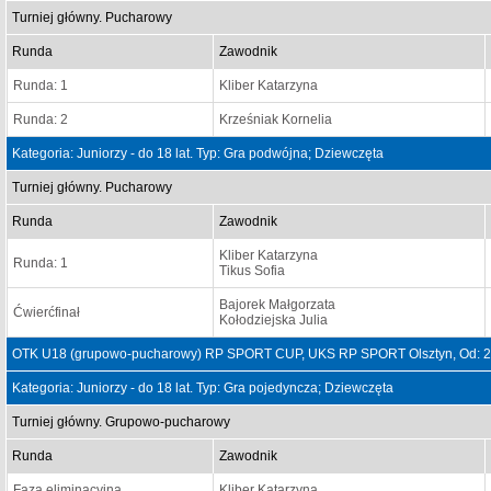
Turniej główny. Pucharowy
Runda
Zawodnik
Runda: 1
Kliber Katarzyna
Runda: 2
Krześniak Kornelia
Kategoria: Juniorzy - do 18 lat. Typ: Gra podwójna; Dziewczęta
Turniej główny. Pucharowy
Runda
Zawodnik
Kliber Katarzyna
Runda: 1
Tikus Sofia
Bajorek Małgorzata
Ćwierćfinał
Kołodziejska Julia
OTK U18 (grupowo-pucharowy) RP SPORT CUP, UKS RP SPORT Olsztyn, Od: 2
Kategoria: Juniorzy - do 18 lat. Typ: Gra pojedyncza; Dziewczęta
Turniej główny. Grupowo-pucharowy
Runda
Zawodnik
Faza eliminacyjna
Kliber Katarzyna