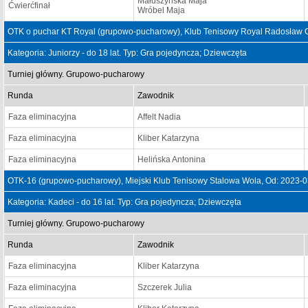
Małuszyńska Maja
Ćwierćfinał
Wróbel Maja
OTK o puchar KT Royal (grupowo-pucharowy), Klub Tenisowy Royal Radosław C
Kategoria: Juniorzy - do 18 lat. Typ: Gra pojedyncza; Dziewczęta
Turniej główny. Grupowo-pucharowy
Runda
Zawodnik
Faza eliminacyjna
Affelt Nadia
Faza eliminacyjna
Kliber Katarzyna
Faza eliminacyjna
Helińska Antonina
OTK-16 (grupowo-pucharowy), Miejski Klub Tenisowy Stalowa Wola, Od: 2023-0
Kategoria: Kadeci - do 16 lat. Typ: Gra pojedyncza; Dziewczęta
Turniej główny. Grupowo-pucharowy
Runda
Zawodnik
Faza eliminacyjna
Kliber Katarzyna
Faza eliminacyjna
Szczerek Julia