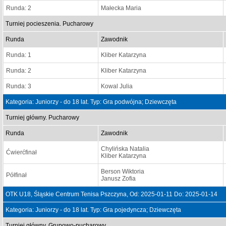
Runda: 2
Małecka Maria
Turniej pocieszenia. Pucharowy
Runda
Zawodnik
Runda: 1
Kliber Katarzyna
Runda: 2
Kliber Katarzyna
Runda: 3
Kowal Julia
Kategoria: Juniorzy - do 18 lat. Typ: Gra podwójna; Dziewczęta
Turniej główny. Pucharowy
Runda
Zawodnik
Chylińska Natalia
Ćwierćfinał
Kliber Katarzyna
Berson Wiktoria
Półfinał
Janusz Zofia
OTK U18, Śląskie Centrum Tenisa Pszczyna, Od: 2025-01-11 Do: 2025-01-14
Kategoria: Juniorzy - do 18 lat. Typ: Gra pojedyncza; Dziewczęta
Turniej główny. Grupowo-pucharowy