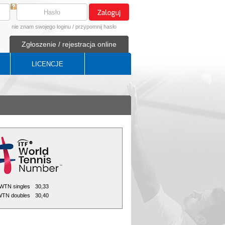
nie znam swojego loginu
/
przypomnij hasło
Zgłoszenie / rejestracja online
LICENCJE
WTN singles
30,33
TN doubles
30,40