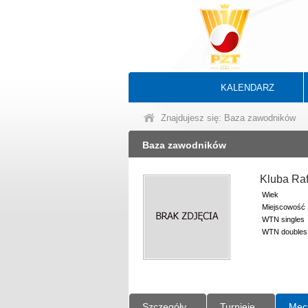
KALENDARZ
Znajdujesz się: Baza zawodników
Baza zawodników
Kluba Ra
Wiek
Miejscowość
WTN singles
WTN doubles
Szczegóły
Turnieje
Mec