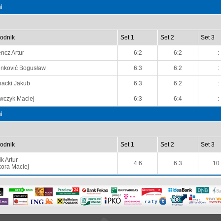
i
odnik
Set 1
Set 2
Set 3
ncz Artur
6:2
6:2
:
inković Bogusław
6:3
6:2
:
nacki Jakub
6:3
6:2
:
wczyk Maciej
6:3
6:4
:
i
odnik
Set 1
Set 2
Set 3
ik Artur
4:6
6:3
10
kora Maciej