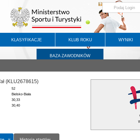
KLASYFIKACJE
KLUB ROKU
WYNIKI
BAZA ZAWODNIKÓW
fał (KLU2678615)
52
Bielsko-Biała
30,33
30,40
W
ze
Historia startów