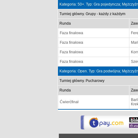
Kategoria: 50+. Typ: Gra pojedyncza; Mężczyźn
Turniej główny. Grupy - każdy z każdym
Runda
Zaw
Faza finałowa
Fere
Faza finałowa
Mar
Faza finałowa
Kor
Faza finałowa
Sze
Kategoria: Open. Typ: Gra podwójna; Mężczyźn
Turniej główny. Pucharowy
Runda
Zaw
Barl
Ćwierćfinał
Kre