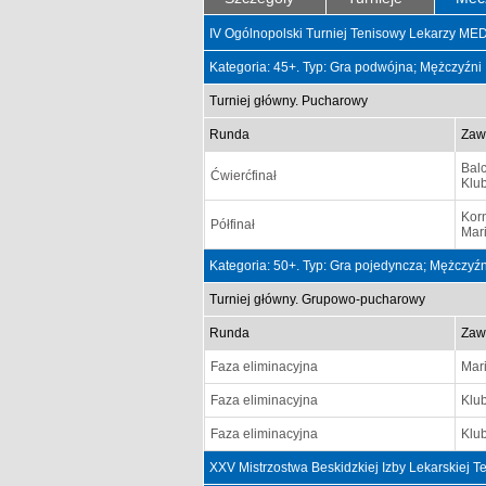
IV Ogólnopolski Turniej Tenisowy Lekarzy M
Kategoria: 45+. Typ: Gra podwójna; Mężczyźni
Turniej główny. Pucharowy
Runda
Zaw
Bal
Ćwierćfinał
Klu
Kor
Półfinał
Mar
Kategoria: 50+. Typ: Gra pojedyncza; Mężczyźn
Turniej główny. Grupowo-pucharowy
Runda
Zaw
Faza eliminacyjna
Mar
Faza eliminacyjna
Klu
Faza eliminacyjna
Klu
XXV Mistrzostwa Beskidzkiej Izby Lekarskiej 