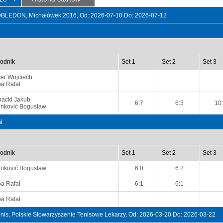
EDBLEDON, Michałówek 2016, Od: 2026-07-10 Do: 2026-07-12
odnik
Set 1
Set 2
Set 3
cer Wojciech
ba Rafał
nacki Jakub
6:7
6:3
10
inković Bogusław
i
odnik
Set 1
Set 2
Set 3
inković Bogusław
6:0
6:2
ba Rafał
6:1
6:1
ba Rafał
Tenis, Polskie Stowarzyszenie Tenisowe Lekarzy, Od: 2026-03-20 Do: 2026-03-22