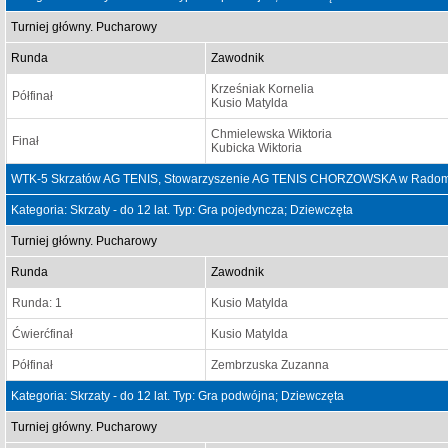
Turniej główny. Pucharowy
Runda
Zawodnik
Krześniak Kornelia
Półfinał
Kusio Matylda
Chmielewska Wiktoria
Finał
Kubicka Wiktoria
WTK-5 Skrzatów AG TENIS, Stowarzyszenie AG TENIS CHORZOWSKA w Radomiu
Kategoria: Skrzaty - do 12 lat. Typ: Gra pojedyncza; Dziewczęta
Turniej główny. Pucharowy
Runda
Zawodnik
Runda: 1
Kusio Matylda
Ćwierćfinał
Kusio Matylda
Półfinał
Zembrzuska Zuzanna
Kategoria: Skrzaty - do 12 lat. Typ: Gra podwójna; Dziewczęta
Turniej główny. Pucharowy