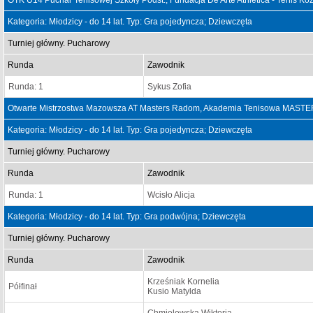
OTK U14 Puchar Tenisowej Szkoły Podst., Fundacja De Arte Athletica - Tenis Ko
Kategoria: Młodzicy - do 14 lat. Typ: Gra pojedyncza; Dziewczęta
Turniej główny. Pucharowy
Runda
Zawodnik
Runda: 1
Sykus Zofia
Otwarte Mistrzostwa Mazowsza AT Masters Radom, Akademia Tenisowa MASTE
Kategoria: Młodzicy - do 14 lat. Typ: Gra pojedyncza; Dziewczęta
Turniej główny. Pucharowy
Runda
Zawodnik
Runda: 1
Wcisło Alicja
Kategoria: Młodzicy - do 14 lat. Typ: Gra podwójna; Dziewczęta
Turniej główny. Pucharowy
Runda
Zawodnik
Krześniak Kornelia
Półfinał
Kusio Matylda