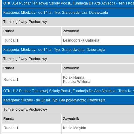
OTK U14 Puchar Tenisowej Szkoły Podst., Fundacja De Arte Athletica - Tenis Ko
Kategoria: Młodzicy - do 14 lat. Typ: Gra pojedyncza; Dziewczęta
Turniej główny. Pucharowy
Runda
Zawodnik
Runda: 1
Leśnodorska Gabriela
Kategoria: Młodzicy - do 14 lat. Typ: Gra podwójna; Dziewczęta
Turniej główny. Pucharowy
Runda
Zawodnik
Kołak Hanna
Runda: 1
Kubicka Wiktoria
OTK U12 Puchar Tenisowej Szkoły Podst., Fundacja De Arte Athletica - Tenis Ko
Kategoria: Skrzaty - do 12 lat. Typ: Gra pojedyncza; Dziewczęta
Turniej główny. Pucharowy
Runda
Zawodnik
Runda: 1
Kusio Matylda