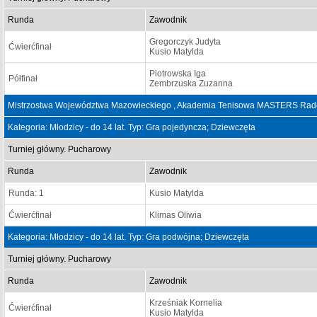
Runda
Zawodnik
Gregorczyk Judyta
Ćwierćfinał
Kusio Matylda
Piotrowska Iga
Półfinał
Zembrzuska Zuzanna
Mistrzostwa Województwa Mazowieckiego , Akademia Tenisowa MASTERS Rado
Kategoria: Młodzicy - do 14 lat. Typ: Gra pojedyncza; Dziewczęta
Turniej główny. Pucharowy
Runda
Zawodnik
Runda: 1
Kusio Matylda
Ćwierćfinał
Klimas Oliwia
Kategoria: Młodzicy - do 14 lat. Typ: Gra podwójna; Dziewczęta
Turniej główny. Pucharowy
Runda
Zawodnik
Krześniak Kornelia
Ćwierćfinał
Kusio Matylda