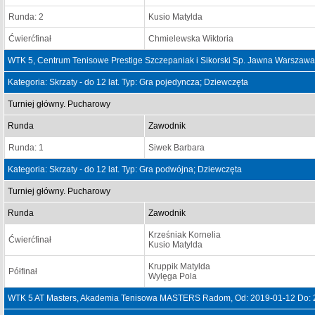
Runda: 2
Kusio Matylda
Ćwierćfinał
Chmielewska Wiktoria
WTK 5, Centrum Tenisowe Prestige Szczepaniak i Sikorski Sp. Jawna Warszawa
Kategoria: Skrzaty - do 12 lat. Typ: Gra pojedyncza; Dziewczęta
Turniej główny. Pucharowy
Runda
Zawodnik
Runda: 1
Siwek Barbara
Kategoria: Skrzaty - do 12 lat. Typ: Gra podwójna; Dziewczęta
Turniej główny. Pucharowy
Runda
Zawodnik
Krześniak Kornelia
Ćwierćfinał
Kusio Matylda
Kruppik Matylda
Półfinał
Wylęga Pola
WTK 5 AT Masters, Akademia Tenisowa MASTERS Radom, Od: 2019-01-12 Do: 