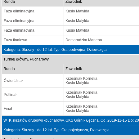
Runda
Zawodnik
Faza eliminacyjna
Kusio Matylda
Faza eliminacyjna
Kusio Matylda
Faza eliminacyjna
Kusio Matylda
Faza finałowa
Domaradzka Marlena
Kategoria: Skrzaty - do 12 lat. Typ: Gra podwójna; Dziewczęta
Turniej główny. Pucharowy
Runda
Zawodnik
Krześniak Kornelia
Ćwierćfinał
Kusio Matylda
Krześniak Kornelia
Półfinał
Kusio Matylda
Krześniak Kornelia
Finał
Kusio Matylda
WTK skrzatów grupowo -pucharowy, GKS Górnik Łęczna, Od: 2019-11-15 Do: 2
Kategoria: Skrzaty - do 12 lat. Typ: Gra pojedyncza; Dziewczęta