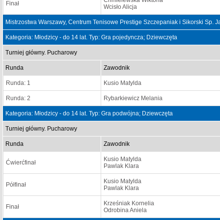
Chmielewska Wiktoria
Finał
Wcisło Alicja
Mistrzostwa Warszawy, Centrum Tenisowe Prestige Szczepaniak i Sikorski Sp.
Kategoria: Młodzicy - do 14 lat. Typ: Gra pojedyncza; Dziewczęta
Turniej główny. Pucharowy
Runda
Zawodnik
Runda: 1
Kusio Matylda
Runda: 2
Rybarkiewicz Melania
Kategoria: Młodzicy - do 14 lat. Typ: Gra podwójna; Dziewczęta
Turniej główny. Pucharowy
Runda
Zawodnik
Kusio Matylda
Ćwierćfinał
Pawlak Klara
Kusio Matylda
Półfinał
Pawlak Klara
Krześniak Kornelia
Finał
Odrobina Aniela