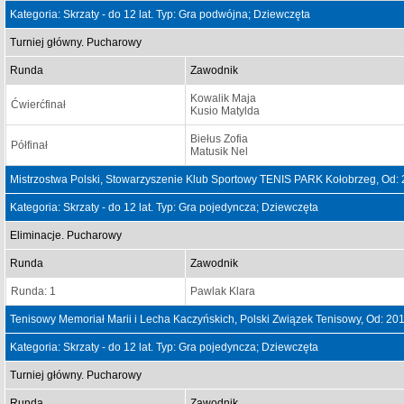
Kategoria: Skrzaty - do 12 lat. Typ: Gra podwójna; Dziewczęta
Turniej główny. Pucharowy
Runda
Zawodnik
Kowalik Maja
Ćwierćfinał
Kusio Matylda
Biełus Zofia
Półfinał
Matusik Nel
Mistrzostwa Polski, Stowarzyszenie Klub Sportowy TENIS PARK Kołobrzeg, Od:
Kategoria: Skrzaty - do 12 lat. Typ: Gra pojedyncza; Dziewczęta
Eliminacje. Pucharowy
Runda
Zawodnik
Runda: 1
Pawlak Klara
Tenisowy Memoriał Marii i Lecha Kaczyńskich, Polski Związek Tenisowy, Od: 2
Kategoria: Skrzaty - do 12 lat. Typ: Gra pojedyncza; Dziewczęta
Turniej główny. Pucharowy
Runda
Zawodnik