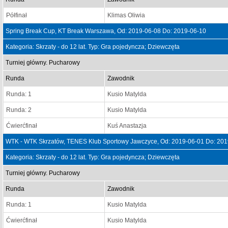
Półfinał
Klimas Oliwia
Spring Break Cup, KT Break Warszawa, Od: 2019-06-08 Do: 2019-06-10
Kategoria: Skrzaty - do 12 lat. Typ: Gra pojedyncza; Dziewczęta
Turniej główny. Pucharowy
Runda
Zawodnik
Runda: 1
Kusio Matylda
Runda: 2
Kusio Matylda
Ćwierćfinał
Kuś Anastazja
WTK - WTK Skrzatów, TENES Klub Sportowy Jawczyce, Od: 2019-06-01 Do: 201
Kategoria: Skrzaty - do 12 lat. Typ: Gra pojedyncza; Dziewczęta
Turniej główny. Pucharowy
Runda
Zawodnik
Runda: 1
Kusio Matylda
Ćwierćfinał
Kusio Matylda