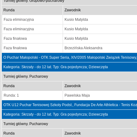
Turniej główny. Grupowo-pucharowy
Runda
Zawodnik
Faza eliminacyjna
Kusio Matylda
Faza eliminacyjna
Kusio Matylda
Faza finałowa
Kusio Matylda
Faza finałowa
Brzezińska Aleksandra
O Puchar Małopolski - OTK Super Seria, XIV/2005 Małopolski Związek Tenisowy
Kategoria: Skrzaty - do 12 lat. Typ: Gra pojedyncza; Dziewczęta
Turniej główny. Pucharowy
Runda
Zawodnik
Runda: 1
Pawelska Maja
OTK U12 Puchar Tenisowej Szkoły Podst., Fundacja De Arte Athletica - Tenis Ko
Kategoria: Skrzaty - do 12 lat. Typ: Gra pojedyncza; Dziewczęta
Turniej główny. Pucharowy
Runda
Zawodnik