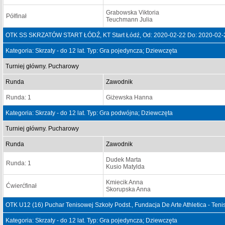
Grabowska Viktoria
Półfinał
Teuchmann Julia
OTK SS SKRZATÓW START ŁÓDŹ, KT Start Łódź, Od: 2020-02-22 Do: 2020-02-
Kategoria: Skrzaty - do 12 lat. Typ: Gra pojedyncza; Dziewczęta
Turniej główny. Pucharowy
Runda
Zawodnik
Runda: 1
Giżewska Hanna
Kategoria: Skrzaty - do 12 lat. Typ: Gra podwójna; Dziewczęta
Turniej główny. Pucharowy
Runda
Zawodnik
Dudek Marta
Runda: 1
Kusio Matylda
Kmiecik Anna
Ćwierćfinał
Skorupska Anna
OTK U12 (16) Puchar Tenisowej Szkoły Podst., Fundacja De Arte Athletica - Ten
Kategoria: Skrzaty - do 12 lat. Typ: Gra pojedyncza; Dziewczęta