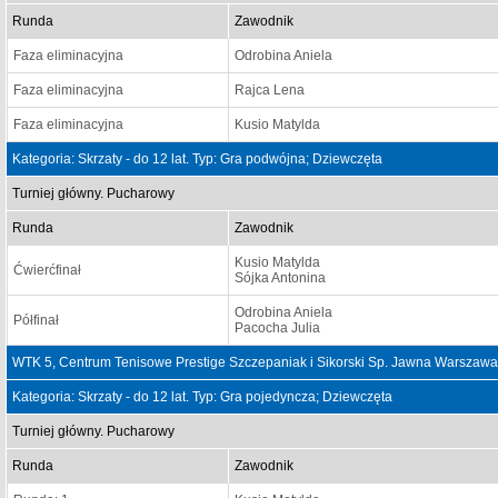
Runda
Zawodnik
Faza eliminacyjna
Odrobina Aniela
Faza eliminacyjna
Rajca Lena
Faza eliminacyjna
Kusio Matylda
Kategoria: Skrzaty - do 12 lat. Typ: Gra podwójna; Dziewczęta
Turniej główny. Pucharowy
Runda
Zawodnik
Kusio Matylda
Ćwierćfinał
Sójka Antonina
Odrobina Aniela
Półfinał
Pacocha Julia
WTK 5, Centrum Tenisowe Prestige Szczepaniak i Sikorski Sp. Jawna Warszawa
Kategoria: Skrzaty - do 12 lat. Typ: Gra pojedyncza; Dziewczęta
Turniej główny. Pucharowy
Runda
Zawodnik