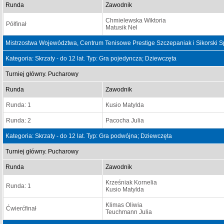
Runda
Zawodnik
Chmielewska Wiktoria
Półfinał
Matusik Nel
Mistrzostwa Województwa, Centrum Tenisowe Prestige Szczepaniak i Sikorski 
Kategoria: Skrzaty - do 12 lat. Typ: Gra pojedyncza; Dziewczęta
Turniej główny. Pucharowy
Runda
Zawodnik
Runda: 1
Kusio Matylda
Runda: 2
Pacocha Julia
Kategoria: Skrzaty - do 12 lat. Typ: Gra podwójna; Dziewczęta
Turniej główny. Pucharowy
Runda
Zawodnik
Krześniak Kornelia
Runda: 1
Kusio Matylda
Klimas Oliwia
Ćwierćfinał
Teuchmann Julia