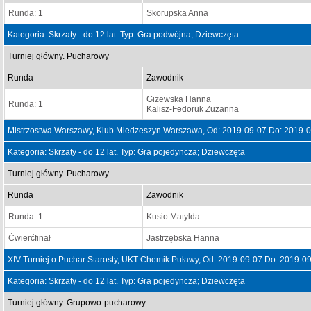
Runda: 1
Skorupska Anna
Kategoria: Skrzaty - do 12 lat. Typ: Gra podwójna; Dziewczęta
Turniej główny. Pucharowy
Runda
Zawodnik
Giżewska Hanna
Runda: 1
Kalisz-Fedoruk Zuzanna
Mistrzostwa Warszawy, Klub Miedzeszyn Warszawa, Od: 2019-09-07 Do: 2019-
Kategoria: Skrzaty - do 12 lat. Typ: Gra pojedyncza; Dziewczęta
Turniej główny. Pucharowy
Runda
Zawodnik
Runda: 1
Kusio Matylda
Ćwierćfinał
Jastrzębska Hanna
XIV Turniej o Puchar Starosty, UKT Chemik Puławy, Od: 2019-09-07 Do: 2019-0
Kategoria: Skrzaty - do 12 lat. Typ: Gra pojedyncza; Dziewczęta
Turniej główny. Grupowo-pucharowy