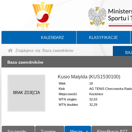
KALENDARZ
KLASYFIKACJE
Znajdujesz się: Baza zawodników
BA
Baza zawodników
Kusio Matylda (KUS1530100)
Wiek
18
Klub
AG TENIS Chorzowska Rad
Miejscowość
Kozienice
WTN singles
32,63
WTN doubles
32,29
Szczegóły
Turnieje
Mecze
Klasyfikacja PZT