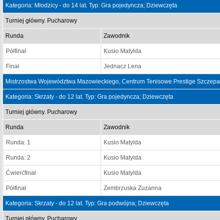
Kategoria: Młodzicy - do 14 lat. Typ: Gra pojedyncza; Dziewczęta
Turniej główny. Pucharowy
Runda
Zawodnik
Półfinał
Kusio Matylda
Finał
Jednacz Lena
Mistrzostwa Województwa Mazowieckiego, Centrum Tenisowe Prestige Szczepan
Kategoria: Skrzaty - do 12 lat. Typ: Gra pojedyncza; Dziewczęta
Turniej główny. Pucharowy
Runda
Zawodnik
Runda: 1
Kusio Matylda
Runda: 2
Kusio Matylda
Ćwierćfinał
Kusio Matylda
Półfinał
Zembrzuska Zuzanna
Kategoria: Skrzaty - do 12 lat. Typ: Gra podwójna; Dziewczęta
Turniej główny. Pucharowy