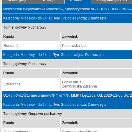
Mistrzostwa Województwa Młodzików, Stowarzyszenie AG TENIS CHORZOWSKA
Kategoria: Młodzicy - do 14 lat. Typ: Gra pojedyncza; Dziewczęta
Turniej główny. Pucharowy
Runda
Zawodnik
Runda: 1
Piotrowska Iga
Kategoria: Młodzicy - do 14 lat. Typ: Gra podwójna; Dziewczęta
Turniej główny. Pucharowy
Runda
Zawodnik
Łodko Alicja
Ćwierćfinał
Zembrzuska Zuzanna
U14 chł🎾dz🏆turniej grupowy👋🥇🥈🥉👋, MMKT Łęczyca, Od: 2020-12-05 Do: 
Kategoria: Młodzicy - do 14 lat. Typ: Gra pojedyncza; Dziewczęta
Turniej główny. Grupowo-pucharowy
Runda
Zawodnik