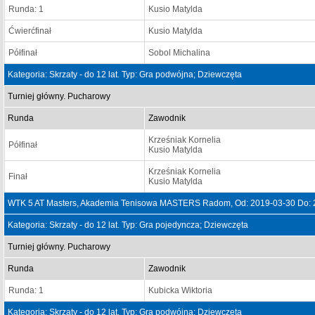
Runda: 1
Kusio Matylda
Ćwierćfinał
Kusio Matylda
Półfinał
Sobol Michalina
Kategoria: Skrzaty - do 12 lat. Typ: Gra podwójna; Dziewczęta
Turniej główny. Pucharowy
Runda
Zawodnik
Krześniak Kornelia
Półfinał
Kusio Matylda
Krześniak Kornelia
Finał
Kusio Matylda
WTK 5 AT Masters, Akademia Tenisowa MASTERS Radom, Od: 2019-03-30 Do: 
Kategoria: Skrzaty - do 12 lat. Typ: Gra pojedyncza; Dziewczęta
Turniej główny. Pucharowy
Runda
Zawodnik
Runda: 1
Kubicka Wiktoria
Kategoria: Skrzaty - do 12 lat. Typ: Gra podwójna; Dziewczęta