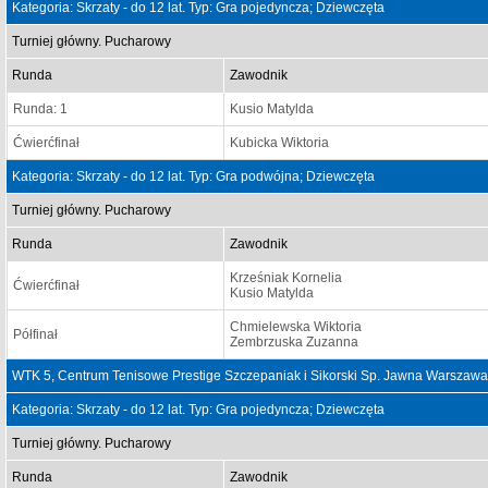
Kategoria: Skrzaty - do 12 lat. Typ: Gra pojedyncza; Dziewczęta
Turniej główny. Pucharowy
Runda
Zawodnik
Runda: 1
Kusio Matylda
Ćwierćfinał
Kubicka Wiktoria
Kategoria: Skrzaty - do 12 lat. Typ: Gra podwójna; Dziewczęta
Turniej główny. Pucharowy
Runda
Zawodnik
Krześniak Kornelia
Ćwierćfinał
Kusio Matylda
Chmielewska Wiktoria
Półfinał
Zembrzuska Zuzanna
WTK 5, Centrum Tenisowe Prestige Szczepaniak i Sikorski Sp. Jawna Warszawa
Kategoria: Skrzaty - do 12 lat. Typ: Gra pojedyncza; Dziewczęta
Turniej główny. Pucharowy
Runda
Zawodnik