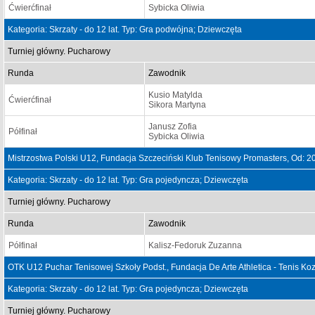
Ćwierćfinał
Sybicka Oliwia
Kategoria: Skrzaty - do 12 lat. Typ: Gra podwójna; Dziewczęta
Turniej główny. Pucharowy
Runda
Zawodnik
Kusio Matylda
Ćwierćfinał
Sikora Martyna
Janusz Zofia
Półfinał
Sybicka Oliwia
Mistrzostwa Polski U12, Fundacja Szczeciński Klub Tenisowy Promasters, Od: 
Kategoria: Skrzaty - do 12 lat. Typ: Gra pojedyncza; Dziewczęta
Turniej główny. Pucharowy
Runda
Zawodnik
Półfinał
Kalisz-Fedoruk Zuzanna
OTK U12 Puchar Tenisowej Szkoły Podst., Fundacja De Arte Athletica - Tenis Ko
Kategoria: Skrzaty - do 12 lat. Typ: Gra pojedyncza; Dziewczęta
Turniej główny. Pucharowy