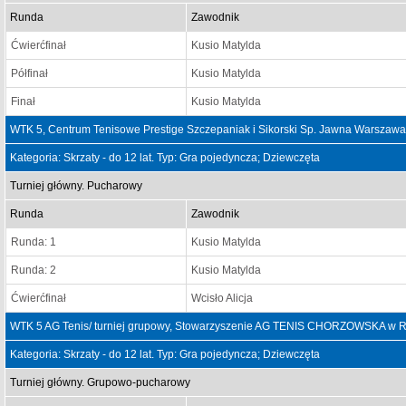
Runda
Zawodnik
Ćwierćfinał
Kusio Matylda
Półfinał
Kusio Matylda
Finał
Kusio Matylda
WTK 5, Centrum Tenisowe Prestige Szczepaniak i Sikorski Sp. Jawna Warszawa
Kategoria: Skrzaty - do 12 lat. Typ: Gra pojedyncza; Dziewczęta
Turniej główny. Pucharowy
Runda
Zawodnik
Runda: 1
Kusio Matylda
Runda: 2
Kusio Matylda
Ćwierćfinał
Wcisło Alicja
WTK 5 AG Tenis/ turniej grupowy, Stowarzyszenie AG TENIS CHORZOWSKA w R
Kategoria: Skrzaty - do 12 lat. Typ: Gra pojedyncza; Dziewczęta
Turniej główny. Grupowo-pucharowy