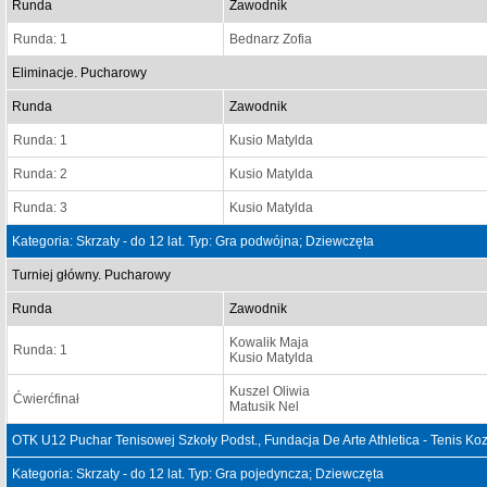
Runda
Zawodnik
Runda: 1
Bednarz Zofia
Eliminacje. Pucharowy
Runda
Zawodnik
Runda: 1
Kusio Matylda
Runda: 2
Kusio Matylda
Runda: 3
Kusio Matylda
Kategoria: Skrzaty - do 12 lat. Typ: Gra podwójna; Dziewczęta
Turniej główny. Pucharowy
Runda
Zawodnik
Kowalik Maja
Runda: 1
Kusio Matylda
Kuszel Oliwia
Ćwierćfinał
Matusik Nel
OTK U12 Puchar Tenisowej Szkoły Podst., Fundacja De Arte Athletica - Tenis Ko
Kategoria: Skrzaty - do 12 lat. Typ: Gra pojedyncza; Dziewczęta