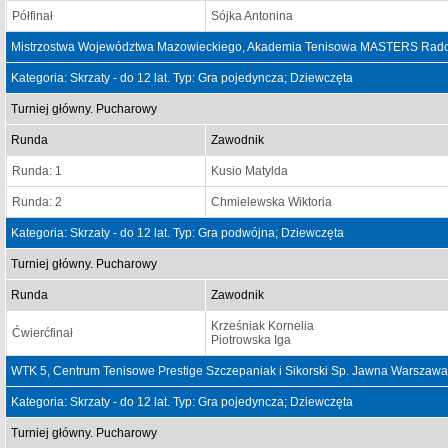
Półfinał
Sójka Antonina
Mistrzostwa Województwa Mazowieckiego, Akademia Tenisowa MASTERS Rado
Kategoria: Skrzaty - do 12 lat. Typ: Gra pojedyncza; Dziewczęta
Turniej główny. Pucharowy
Runda
Zawodnik
Runda: 1
Kusio Matylda
Runda: 2
Chmielewska Wiktoria
Kategoria: Skrzaty - do 12 lat. Typ: Gra podwójna; Dziewczęta
Turniej główny. Pucharowy
Runda
Zawodnik
Krześniak Kornelia
Ćwierćfinał
Piotrowska Iga
WTK 5, Centrum Tenisowe Prestige Szczepaniak i Sikorski Sp. Jawna Warszawa
Kategoria: Skrzaty - do 12 lat. Typ: Gra pojedyncza; Dziewczęta
Turniej główny. Pucharowy