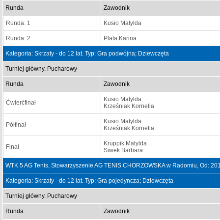
Runda
Zawodnik
Runda: 1
Kusio Matylda
Runda: 2
Plata Karina
Kategoria: Skrzaty - do 12 lat. Typ: Gra podwójna; Dziewczęta
Turniej główny. Pucharowy
Runda
Zawodnik
Kusio Matylda
Ćwierćfinał
Krześniak Kornelia
Kusio Matylda
Półfinał
Krześniak Kornelia
Kruppik Matylda
Finał
Siwek Barbara
WTK 5 AG Tenis, Stowarzyszenie AG TENIS CHORZOWSKA w Radomiu, Od: 201
Kategoria: Skrzaty - do 12 lat. Typ: Gra pojedyncza; Dziewczęta
Turniej główny. Pucharowy
Runda
Zawodnik