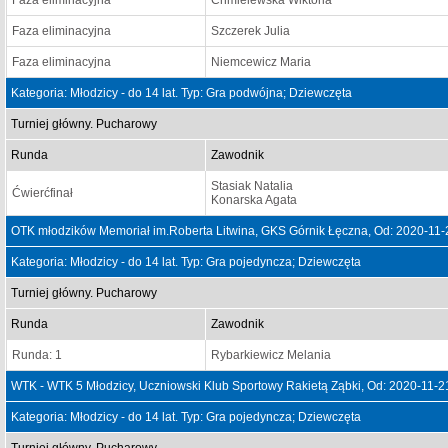
Faza eliminacyjna
Chmielewska Wiktoria
Faza eliminacyjna
Szczerek Julia
Faza eliminacyjna
Niemcewicz Maria
Kategoria: Młodzicy - do 14 lat. Typ: Gra podwójna; Dziewczęta
Turniej główny. Pucharowy
Runda
Zawodnik
Stasiak Natalia
Ćwierćfinał
Konarska Agata
OTK młodzików Memoriał im.Roberta Litwina, GKS Górnik Łęczna, Od: 2020-11-
Kategoria: Młodzicy - do 14 lat. Typ: Gra pojedyncza; Dziewczęta
Turniej główny. Pucharowy
Runda
Zawodnik
Runda: 1
Rybarkiewicz Melania
WTK - WTK 5 Młodzicy, Uczniowski Klub Sportowy Rakietą Ząbki, Od: 2020-11-2
Kategoria: Młodzicy - do 14 lat. Typ: Gra pojedyncza; Dziewczęta