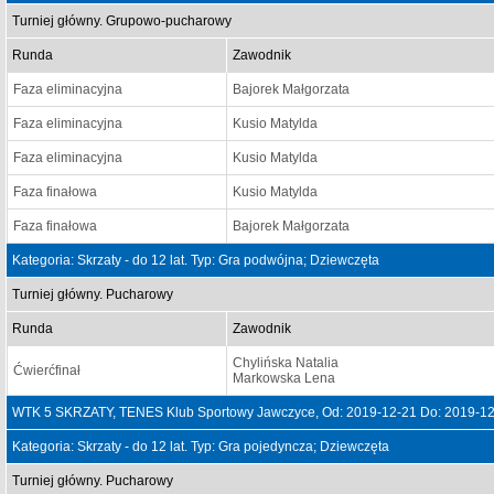
Turniej główny. Grupowo-pucharowy
Runda
Zawodnik
Faza eliminacyjna
Bajorek Małgorzata
Faza eliminacyjna
Kusio Matylda
Faza eliminacyjna
Kusio Matylda
Faza finałowa
Kusio Matylda
Faza finałowa
Bajorek Małgorzata
Kategoria: Skrzaty - do 12 lat. Typ: Gra podwójna; Dziewczęta
Turniej główny. Pucharowy
Runda
Zawodnik
Chylińska Natalia
Ćwierćfinał
Markowska Lena
WTK 5 SKRZATY, TENES Klub Sportowy Jawczyce, Od: 2019-12-21 Do: 2019-1
Kategoria: Skrzaty - do 12 lat. Typ: Gra pojedyncza; Dziewczęta
Turniej główny. Pucharowy