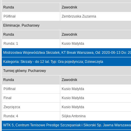
Runda
Zawodnik
Półfinał
Zembrzuska Zuzanna
Eliminacje. Pucharowy
Runda
Zawodnik
Runda: 1
Kusio Matylda
Mistrzostwa Województwa Skrzatek, KT Break Warszawa, Od: 2020-06-13 Do: 2
Kategoria: Skrzaty - do 12 lat. Typ: Gra pojedyncza; Dziewczęta
Turniej główny. Pucharowy
Runda
Zawodnik
Półfinał
Kusio Matylda
Finał
Kusio Matylda
Zwycięzca
Kusio Matylda
Runda: 4
Sójka Antonina
WTK 5, Centrum Tenisowe Prestige Szczepaniak i Sikorski Sp. Jawna Warszawa