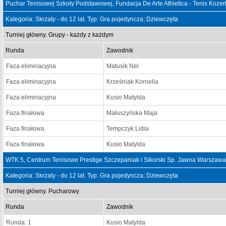
Puchar Tenisowej Szkoły Podstawowej, Fundacja De Arte Athletica - Tenis Koze
Kategoria: Skrzaty - do 12 lat. Typ: Gra pojedyncza; Dziewczęta
Turniej główny. Grupy - każdy z każdym
Runda
Zawodnik
Faza eliminacyjna
Matusik Nel
Faza eliminacyjna
Krześniak Kornelia
Faza eliminacyjna
Kusio Matylda
Faza finałowa
Małuszyńska Maja
Faza finałowa
Tempczyk Lidia
Faza finałowa
Kusio Matylda
WTK 5, Centrum Tenisowe Prestige Szczepaniak i Sikorski Sp. Jawna Warszawa
Kategoria: Skrzaty - do 12 lat. Typ: Gra pojedyncza; Dziewczęta
Turniej główny. Pucharowy
Runda
Zawodnik
Runda: 1
Kusio Matylda