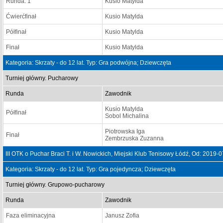
Runda: 1
Kusio Matylda
Ćwierćfinał
Kusio Matylda
Półfinał
Kusio Matylda
Finał
Kusio Matylda
Kategoria: Skrzaty - do 12 lat. Typ: Gra podwójna; Dziewczęta
Turniej główny. Pucharowy
Runda
Zawodnik
Kusio Matylda
Półfinał
Sobol Michalina
Piotrowska Iga
Finał
Zembrzuska Zuzanna
III OTK o Puchar Braci T. i W. Nowickich, Miejski Klub Tenisowy Łódź, Od: 2019
Kategoria: Skrzaty - do 12 lat. Typ: Gra pojedyncza; Dziewczęta
Turniej główny. Grupowo-pucharowy
Runda
Zawodnik
Faza eliminacyjna
Janusz Zofia