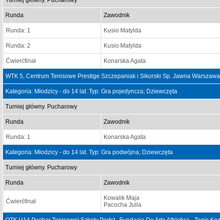
Turniej główny. Pucharowy
Runda
Zawodnik
Runda: 1
Kusio Matylda
Runda: 2
Kusio Matylda
Ćwierćfinał
Konarska Agata
WTK 5, Centrum Tenisowe Prestige Szczepaniak i Sikorski Sp. Jawna Warszawa
Kategoria: Młodzicy - do 14 lat. Typ: Gra pojedyncza; Dziewczęta
Turniej główny. Pucharowy
Runda
Zawodnik
Runda: 1
Konarska Agata
Kategoria: Młodzicy - do 14 lat. Typ: Gra podwójna; Dziewczęta
Turniej główny. Pucharowy
Runda
Zawodnik
Kowalik Maja
Ćwierćfinał
Pacocha Julia