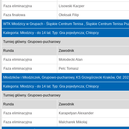
Faza eliminacyjna
Lisowski Kacper
Faza finałowa
Oleksak Filip
WTK Młodzicy w Grupach - Śląskie Centrum Tenisa , Śląskie Centrum Tenisa Ps
Kategoria: Młodzicy - do 14 lat. Typ: Gra pojedyncza; Chłopcy
Turniej główny. Grupowo-pucharowy
Runda
Zawodnik
Faza eliminacyjna
Mołodecki Alan
Faza eliminacyjna
Pelc Tomasz
Młodzików i Młodziczek, Grupowo-pucharowy, KS Grzegórzecki Kraków, Od: 20
Kategoria: Młodzicy - do 14 lat. Typ: Gra pojedyncza; Chłopcy
Turniej główny. Grupowo-pucharowy
Runda
Zawodnik
Faza eliminacyjna
Karapetyan Alexander
Faza eliminacyjna
Malcharek Mikołaj