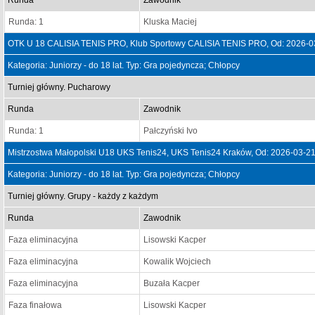
Runda
Zawodnik
Runda: 1
Kluska Maciej
OTK U 18 CALISIA TENIS PRO, Klub Sportowy CALISIA TENIS PRO, Od: 2026-0
Kategoria: Juniorzy - do 18 lat. Typ: Gra pojedyncza; Chłopcy
Turniej główny. Pucharowy
Runda
Zawodnik
Runda: 1
Pałczyński Ivo
Mistrzostwa Małopolski U18 UKS Tenis24, UKS Tenis24 Kraków, Od: 2026-03-2
Kategoria: Juniorzy - do 18 lat. Typ: Gra pojedyncza; Chłopcy
Turniej główny. Grupy - każdy z każdym
Runda
Zawodnik
Faza eliminacyjna
Lisowski Kacper
Faza eliminacyjna
Kowalik Wojciech
Faza eliminacyjna
Buzała Kacper
Faza finałowa
Lisowski Kacper