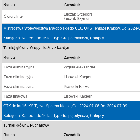
Runda
Zawodnik
Łuczak Grzegorz
Ćwierćfinał
Łuczak Szymon
Mistrzostwa Województwa Małopolskiego U16, UKS Tenis24 Kraków, Od: 2024-
Kategoria: Kadeci - do 16 lat. Typ: Gra pojedyncza; Chłopcy
Turniej główny. Grupy - każdy z każdym
Runda
Zawodnik
Faza eliminacyjna
Zyguła Aleksander
Faza eliminacyjna
Lisowski Kacper
Faza eliminacyjna
Piasecki Borys
Faza finałowa
Lisowski Kacper
OTK do lat 16, KS Tęcza-Społem Kielce, Od: 2024-07-06 Do: 2024-07-09
Kategoria: Kadeci - do 16 lat. Typ: Gra pojedyncza; Chłopcy
Turniej główny. Pucharowy
Runda
Zawodnik