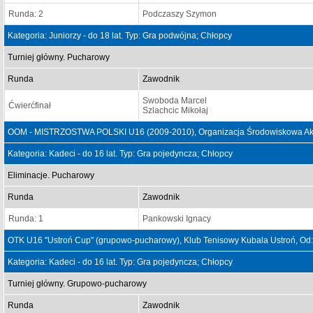
Runda: 2
Podczaszy Szymon
Kategoria: Juniorzy - do 18 lat. Typ: Gra podwójna; Chłopcy
Turniej główny. Pucharowy
Runda
Zawodnik
Swoboda Marcel
Ćwierćfinał
Szlachcic Mikołaj
OOM - MISTRZOSTWA POLSKI U16 (2009-2010), Organizacja Środowiskowa Aka
Kategoria: Kadeci - do 16 lat. Typ: Gra pojedyncza; Chłopcy
Eliminacje. Pucharowy
Runda
Zawodnik
Runda: 1
Pankowski Ignacy
OTK U16 "Ustroń Cup" (grupowo-pucharowy), Klub Tenisowy Kubala Ustroń, Od
Kategoria: Kadeci - do 16 lat. Typ: Gra pojedyncza; Chłopcy
Turniej główny. Grupowo-pucharowy
Runda
Zawodnik