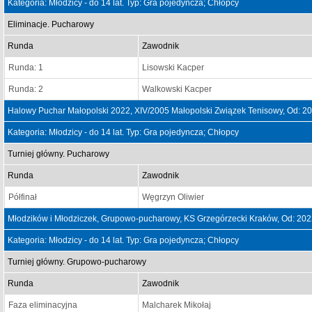
Kategoria: Młodzicy - do 14 lat. Typ: Gra pojedyncza; Chłopcy
Eliminacje. Pucharowy
Runda
Zawodnik
Runda: 1
Lisowski Kacper
Runda: 2
Walkowski Kacper
Halowy Puchar Małopolski 2022, XIV/2005 Małopolski Związek Tenisowy, Od: 2
Kategoria: Młodzicy - do 14 lat. Typ: Gra pojedyncza; Chłopcy
Turniej główny. Pucharowy
Runda
Zawodnik
Półfinał
Węgrzyn Oliwier
Młodzików i Młodziczek, Grupowo-pucharowy, KS Grzegórzecki Kraków, Od: 20
Kategoria: Młodzicy - do 14 lat. Typ: Gra pojedyncza; Chłopcy
Turniej główny. Grupowo-pucharowy
Runda
Zawodnik
Faza eliminacyjna
Malcharek Mikołaj