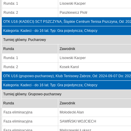
Runda: 1
Lisowski Kacper
Runda: 2
Paszkiewicz Piotr
OTK U16 (KADECI) SCT PSZCZYNA, Śląskie Centrum Tenisa Pszczyna, Od: 202
Kategoria: Kadeci - do 16 lat. Typ: Gra pojedyncza; Chłopcy
Turniej główny. Pucharowy
Runda
Zawodnik
Runda: 1
Lisowski Kacper
Runda: 2
Kosek Karol
OTK U16 (grupowo-pucharowy), Klub Tenisowy Zabrze, Od: 2024-09-07 Do: 20
Kategoria: Kadeci - do 16 lat. Typ: Gra pojedyncza; Chłopcy
Turniej główny. Grupowo-pucharowy
Runda
Zawodnik
Faza eliminacyjna
Mołodecki Alan
Faza eliminacyjna
SAWIŃSKI WOJCIECH
Faza eliminacyjna
Maliszewski Łukasz