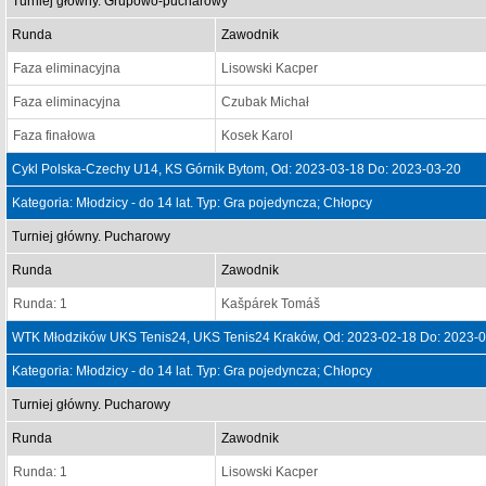
Turniej główny. Grupowo-pucharowy
Runda
Zawodnik
Faza eliminacyjna
Lisowski Kacper
Faza eliminacyjna
Czubak Michał
Faza finałowa
Kosek Karol
Cykl Polska-Czechy U14, KS Górnik Bytom, Od: 2023-03-18 Do: 2023-03-20
Kategoria: Młodzicy - do 14 lat. Typ: Gra pojedyncza; Chłopcy
Turniej główny. Pucharowy
Runda
Zawodnik
Runda: 1
Kašpárek Tomáš
WTK Młodzików UKS Tenis24, UKS Tenis24 Kraków, Od: 2023-02-18 Do: 2023-
Kategoria: Młodzicy - do 14 lat. Typ: Gra pojedyncza; Chłopcy
Turniej główny. Pucharowy
Runda
Zawodnik
Runda: 1
Lisowski Kacper