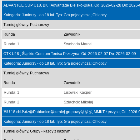
ADVANTGE CUP U18, BKT Advantage Bielsko-Biała, Od: 2026-02-28 Do: 2026-
Kategoria: Juniorzy - do 18 lat. Typ: Gra pojedyncza; Chłopcy
Turniej główny. Pucharowy
Runda
Zawodnik
Runda: 1
Swoboda Marcel
OTK U18 , Śląskie Centrum Tenisa Pszczyna, Od: 2026-02-07 Do: 2026-02-09
Kategoria: Juniorzy - do 18 lat. Typ: Gra pojedyncza; Chłopcy
Turniej główny. Pucharowy
Runda
Zawodnik
Runda: 1
Lisowski Kacper
Runda: 2
Szlachcic Mikołaj
👋U 18 chł🎾dz😀Pabianice😀turniej grupowy🥇🥈🥉, MMKT Łęczyca, Od: 2026-
Kategoria: Juniorzy - do 18 lat. Typ: Gra pojedyncza; Chłopcy
Turniej główny. Grupy - każdy z każdym