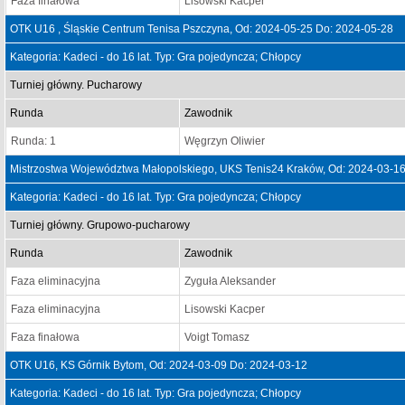
Faza finałowa
Lisowski Kacper
OTK U16 , Śląskie Centrum Tenisa Pszczyna, Od: 2024-05-25 Do: 2024-05-28
Kategoria: Kadeci - do 16 lat. Typ: Gra pojedyncza; Chłopcy
Turniej główny. Pucharowy
Runda
Zawodnik
Runda: 1
Węgrzyn Oliwier
Mistrzostwa Województwa Małopolskiego, UKS Tenis24 Kraków, Od: 2024-03-1
Kategoria: Kadeci - do 16 lat. Typ: Gra pojedyncza; Chłopcy
Turniej główny. Grupowo-pucharowy
Runda
Zawodnik
Faza eliminacyjna
Zyguła Aleksander
Faza eliminacyjna
Lisowski Kacper
Faza finałowa
Voigt Tomasz
OTK U16, KS Górnik Bytom, Od: 2024-03-09 Do: 2024-03-12
Kategoria: Kadeci - do 16 lat. Typ: Gra pojedyncza; Chłopcy