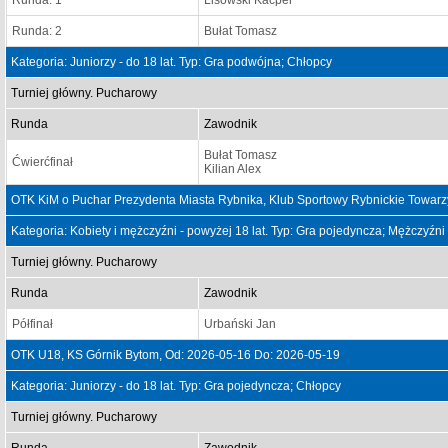
Runda: 1
Lisowski Kacper
Runda: 2
Bułat Tomasz
Kategoria: Juniorzy - do 18 lat. Typ: Gra podwójna; Chłopcy
Turniej główny. Pucharowy
Runda
Zawodnik
Bułat Tomasz
Ćwierćfinał
Kilian Alex
OTK KiM o Puchar Prezydenta Miasta Rybnika, Klub Sportowy Rybnickie Towarz
Kategoria: Kobiety i mężczyźni - powyżej 18 lat. Typ: Gra pojedyncza; Mężczyźni
Turniej główny. Pucharowy
Runda
Zawodnik
Półfinał
Urbański Jan
OTK U18, KS Górnik Bytom, Od: 2026-05-16 Do: 2026-05-19
Kategoria: Juniorzy - do 18 lat. Typ: Gra pojedyncza; Chłopcy
Turniej główny. Pucharowy