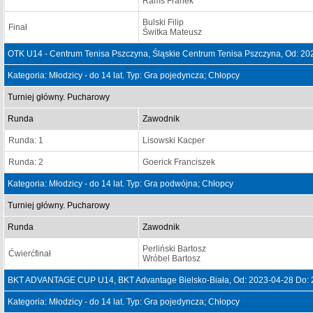
Rams Franek
Bulski Filip
Finał
Świtka Mateusz
OTK U14 - Centrum Tenisa Pszczyna, Śląskie Centrum Tenisa Pszczyna, Od: 20
Kategoria: Młodzicy - do 14 lat. Typ: Gra pojedyncza; Chłopcy
Turniej główny. Pucharowy
Runda
Zawodnik
Runda: 1
Lisowski Kacper
Runda: 2
Goerick Franciszek
Kategoria: Młodzicy - do 14 lat. Typ: Gra podwójna; Chłopcy
Turniej główny. Pucharowy
Runda
Zawodnik
Perliński Bartosz
Ćwierćfinał
Wróbel Bartosz
BKT ADVANTAGE CUP U14, BKT Advantage Bielsko-Biała, Od: 2023-04-28 Do: 
Kategoria: Młodzicy - do 14 lat. Typ: Gra pojedyncza; Chłopcy