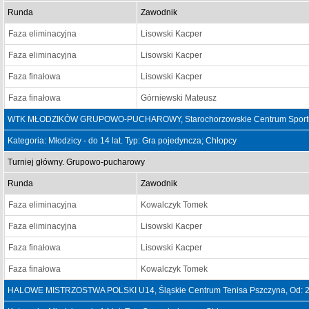
Runda
Zawodnik
Faza eliminacyjna
Lisowski Kacper
Faza eliminacyjna
Lisowski Kacper
Faza finałowa
Lisowski Kacper
Faza finałowa
Górniewski Mateusz
WTK MŁODZIKÓW GRUPOWO-PUCHAROWY, Starochorzowskie Centrum Sportu "S
Kategoria: Młodzicy - do 14 lat. Typ: Gra pojedyncza; Chłopcy
Turniej główny. Grupowo-pucharowy
Runda
Zawodnik
Faza eliminacyjna
Kowalczyk Tomek
Faza eliminacyjna
Lisowski Kacper
Faza finałowa
Lisowski Kacper
Faza finałowa
Kowalczyk Tomek
HALOWE MISTRZOSTWA POLSKI U14, Śląskie Centrum Tenisa Pszczyna, Od: 2