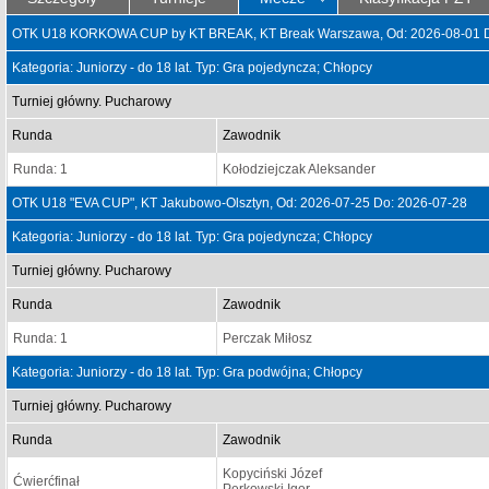
OTK U18 KORKOWA CUP by KT BREAK, KT Break Warszawa, Od: 2026-08-01 D
Kategoria: Juniorzy - do 18 lat. Typ: Gra pojedyncza; Chłopcy
Turniej główny. Pucharowy
Runda
Zawodnik
Runda: 1
Kołodziejczak Aleksander
OTK U18 "EVA CUP", KT Jakubowo-Olsztyn, Od: 2026-07-25 Do: 2026-07-28
Kategoria: Juniorzy - do 18 lat. Typ: Gra pojedyncza; Chłopcy
Turniej główny. Pucharowy
Runda
Zawodnik
Runda: 1
Perczak Miłosz
Kategoria: Juniorzy - do 18 lat. Typ: Gra podwójna; Chłopcy
Turniej główny. Pucharowy
Runda
Zawodnik
Kopyciński Józef
Ćwierćfinał