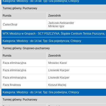
Kategoria: Młodzicy - do 14 lat. Typ: Gra podwójna; Chłopcy
Turniej główny. Pucharowy
Runda
Zawodnik
Jadczak Aleksander
Ćwierćfinał
Minkner Igor
WTK Młodzicy w Grupach - SCT PSZCZYNA, Śląskie Centrum Tenisa Pszczyna, 
Kategoria: Młodzicy - do 14 lat. Typ: Gra pojedyncza; Chłopcy
Turniej główny. Grupowo-pucharowy
Runda
Zawodnik
Faza eliminacyjna
Mrowiec Karol
Faza eliminacyjna
Lisowski Kacper
Faza eliminacyjna
Lisowski Kacper
Faza finałowa
Koszut Maciej
Kategoria: Młodzicy - do 14 lat. Typ: Gra podwójna; Chłopcy
Turniej główny. Pucharowy