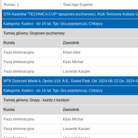
Runda: 1
Towcziga Eugene
OTK Kadetów "TECHNICA CUP" (grupowo-pucharowy), Klub Tenisowy Kubala Us
Kategoria: Kadeci - do 16 lat. Typ: Gra pojedyncza; Chłopcy
Turniej główny. Grupowo-pucharowy
Runda
Zawodnik
Faza eliminacyjna
Kilian Alex
Faza eliminacyjna
Kijas Michał
Faza eliminacyjna
Lisowski Kacper
WTK Dobrzeń Wielki k. Opola U16 🎾💪, Grand Park, Od: 2024-06-15 Do: 2024-
Kategoria: Kadeci - do 16 lat. Typ: Gra pojedyncza; Chłopcy
Turniej główny. Grupy - każdy z każdym
Runda
Zawodnik
Faza eliminacyjna
Kijas Michał
Faza eliminacyjna
Lisowski Kacper