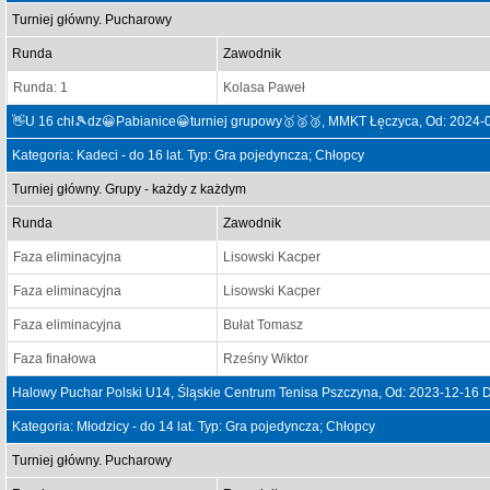
Turniej główny. Pucharowy
Runda
Zawodnik
Runda: 1
Kolasa Paweł
👋U 16 chł🎾dz😀Pabianice😀turniej grupowy🥇🥈🥉, MMKT Łęczyca, Od: 2024-
Kategoria: Kadeci - do 16 lat. Typ: Gra pojedyncza; Chłopcy
Turniej główny. Grupy - każdy z każdym
Runda
Zawodnik
Faza eliminacyjna
Lisowski Kacper
Faza eliminacyjna
Lisowski Kacper
Faza eliminacyjna
Bułat Tomasz
Faza finałowa
Rześny Wiktor
Halowy Puchar Polski U14, Śląskie Centrum Tenisa Pszczyna, Od: 2023-12-16 
Kategoria: Młodzicy - do 14 lat. Typ: Gra pojedyncza; Chłopcy
Turniej główny. Pucharowy