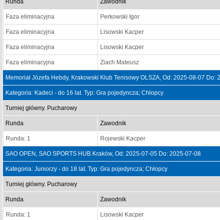
Runda
Zawodnik
Faza eliminacyjna
Perkowski Igor
Faza eliminacyjna
Lisowski Kacper
Faza eliminacyjna
Lisowski Kacper
Faza eliminacyjna
Ziach Mateusz
Memoriał Józefa Hebdy, Krakowski Klub Tenisowy OLSZA, Od: 2025-08-07 Do: 
Kategoria: Kadeci - do 16 lat. Typ: Gra pojedyncza; Chłopcy
Turniej główny. Pucharowy
Runda
Zawodnik
Runda: 1
Rojewski Kacper
SAO OPEN, SAO SPORTS HUB Kraków, Od: 2025-07-05 Do: 2025-07-08
Kategoria: Juniorzy - do 18 lat. Typ: Gra pojedyncza; Chłopcy
Turniej główny. Pucharowy
Runda
Zawodnik
Runda: 1
Lisowski Kacper