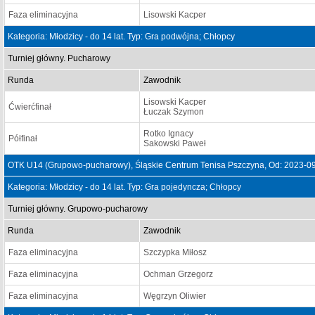
Faza eliminacyjna
Lisowski Kacper
Kategoria: Młodzicy - do 14 lat. Typ: Gra podwójna; Chłopcy
Turniej główny. Pucharowy
Runda
Zawodnik
Lisowski Kacper
Ćwierćfinał
Łuczak Szymon
Rotko Ignacy
Półfinał
Sakowski Paweł
OTK U14 (Grupowo-pucharowy), Śląskie Centrum Tenisa Pszczyna, Od: 2023-0
Kategoria: Młodzicy - do 14 lat. Typ: Gra pojedyncza; Chłopcy
Turniej główny. Grupowo-pucharowy
Runda
Zawodnik
Faza eliminacyjna
Szczypka Miłosz
Faza eliminacyjna
Ochman Grzegorz
Faza eliminacyjna
Węgrzyn Oliwier