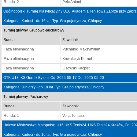
Runda: 2
Pelc Antoni
Ogólnopolski Turniej Klasyfikacyjny U16, Akademia Tenisowa Zabrze przy Zabrzań
Kategoria: Kadeci - do 16 lat. Typ: Gra pojedyncza; Chłopcy
Turniej główny. Grupowo-pucharowy
Runda
Zawodnik
Faza eliminacyjna
Puchalski Maksymilian
Faza eliminacyjna
Kowalczyk Kornel
Faza eliminacyjna
Lisowski Kacper
OTK U18, KS Górnik Bytom, Od: 2025-05-17 Do: 2025-05-20
Kategoria: Juniorzy - do 18 lat. Typ: Gra pojedyncza; Chłopcy
Turniej główny. Pucharowy
Runda
Zawodnik
Runda: 1
Voigt Tomasz
Halowe Mistrzostwa Małopolski U16 UKS Tenis24, UKS Tenis24 Kraków, Od: 20
Kategoria: Kadeci - do 16 lat. Typ: Gra pojedyncza; Chłopcy