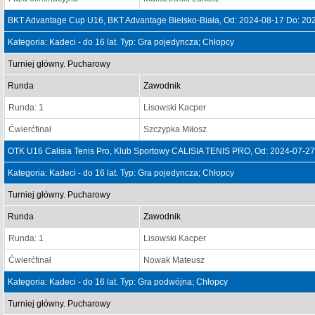
BKT Advantage Cup U16, BKT Advantage Bielsko-Biała, Od: 2024-08-17 Do: 20
Kategoria: Kadeci - do 16 lat. Typ: Gra pojedyncza; Chłopcy
Turniej główny. Pucharowy
Runda
Zawodnik
Runda: 1
Lisowski Kacper
Ćwierćfinał
Szczypka Miłosz
OTK U16 Calisia Tenis Pro, Klub Sportowy CALISIA TENIS PRO, Od: 2024-07-2
Kategoria: Kadeci - do 16 lat. Typ: Gra pojedyncza; Chłopcy
Turniej główny. Pucharowy
Runda
Zawodnik
Runda: 1
Lisowski Kacper
Ćwierćfinał
Nowak Mateusz
Kategoria: Kadeci - do 16 lat. Typ: Gra podwójna; Chłopcy
Turniej główny. Pucharowy