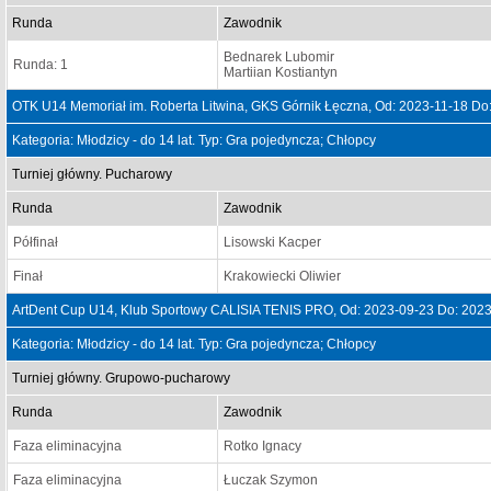
Runda
Zawodnik
Bednarek Lubomir
Runda: 1
Martiian Kostiantyn
OTK U14 Memoriał im. Roberta Litwina, GKS Górnik Łęczna, Od: 2023-11-18 Do
Kategoria: Młodzicy - do 14 lat. Typ: Gra pojedyncza; Chłopcy
Turniej główny. Pucharowy
Runda
Zawodnik
Półfinał
Lisowski Kacper
Finał
Krakowiecki Oliwier
ArtDent Cup U14, Klub Sportowy CALISIA TENIS PRO, Od: 2023-09-23 Do: 202
Kategoria: Młodzicy - do 14 lat. Typ: Gra pojedyncza; Chłopcy
Turniej główny. Grupowo-pucharowy
Runda
Zawodnik
Faza eliminacyjna
Rotko Ignacy
Faza eliminacyjna
Łuczak Szymon