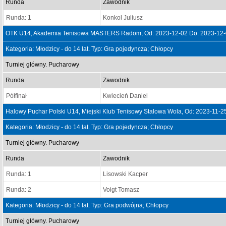
Runda
Zawodnik
Runda: 1
Konkol Juliusz
OTK U14, Akademia Tenisowa MASTERS Radom, Od: 2023-12-02 Do: 2023-12
Kategoria: Młodzicy - do 14 lat. Typ: Gra pojedyncza; Chłopcy
Turniej główny. Pucharowy
Runda
Zawodnik
Półfinał
Kwiecień Daniel
Halowy Puchar Polski U14, Miejski Klub Tenisowy Stalowa Wola, Od: 2023-11-2
Kategoria: Młodzicy - do 14 lat. Typ: Gra pojedyncza; Chłopcy
Turniej główny. Pucharowy
Runda
Zawodnik
Runda: 1
Lisowski Kacper
Runda: 2
Voigt Tomasz
Kategoria: Młodzicy - do 14 lat. Typ: Gra podwójna; Chłopcy
Turniej główny. Pucharowy