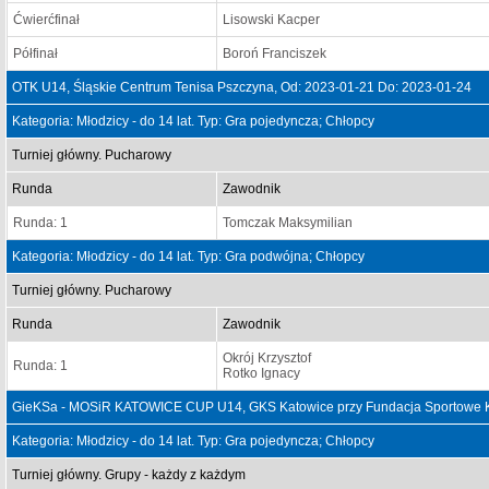
Ćwierćfinał
Lisowski Kacper
Półfinał
Boroń Franciszek
OTK U14, Śląskie Centrum Tenisa Pszczyna, Od: 2023-01-21 Do: 2023-01-24
Kategoria: Młodzicy - do 14 lat. Typ: Gra pojedyncza; Chłopcy
Turniej główny. Pucharowy
Runda
Zawodnik
Runda: 1
Tomczak Maksymilian
Kategoria: Młodzicy - do 14 lat. Typ: Gra podwójna; Chłopcy
Turniej główny. Pucharowy
Runda
Zawodnik
Okrój Krzysztof
Runda: 1
Rotko Ignacy
GieKSa - MOSiR KATOWICE CUP U14, GKS Katowice przy Fundacja Sportowe Ka
Kategoria: Młodzicy - do 14 lat. Typ: Gra pojedyncza; Chłopcy
Turniej główny. Grupy - każdy z każdym