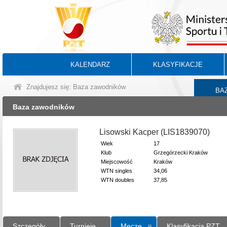
KALENDARZ
KLASYFIKACJE
Znajdujesz się: Baza zawodników
BA
Baza zawodników
Lisowski Kacper (LIS1839070)
Wiek
17
Klub
Grzegórzecki Kraków
Miejscowość
Kraków
WTN singles
34,06
WTN doubles
37,85
Szczegóły
Turnieje
Mecze
Klasyfikacja PZT