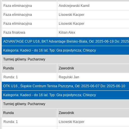
Faza eliminacyjna
Andrzejewski Kamil
Faza eliminacyjna
Lisowski Kacper
Faza eliminacyjna
Lisowski Kacper
Faza finałowa
Kilian Alex
ADVANTAGE CUP U16, BKT Advantage Bielsko-Biała, Od: 2025-06-19 Do: 2025
Kategoria: Kadeci - do 16 lat. Typ: Gra pojedyncza; Chłopcy
Turniej główny. Pucharowy
Runda
Zawodnik
Runda: 1
Regulski Jan
OTK U16 , Śląskie Centrum Tenisa Pszczyna, Od: 2025-06-07 Do: 2025-06-10
Kategoria: Kadeci - do 16 lat. Typ: Gra pojedyncza; Chłopcy
Turniej główny. Pucharowy
Runda
Zawodnik
Runda: 1
Lisowski Kacper