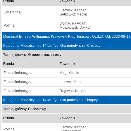
Runda
Zawodnik
Lisowski Kacper
Ćwierćfinał
Setkowicz Maciej
Domagała Adam
Półfinał
Myszkowski Dawid
Memoriał Ernesta Wittmanna, Krakowski Klub Tenisowy OLSZA, Od: 2023-08-19
Kategoria: Młodzicy - do 14 lat. Typ: Gra pojedyncza; Chłopcy
Turniej główny. Grupowo-pucharowy
Runda
Zawodnik
Faza eliminacyjna
Voigt Marcin
Faza eliminacyjna
Lisowski Kacper
Faza eliminacyjna
Rojewski Kacper
Kategoria: Młodzicy - do 14 lat. Typ: Gra podwójna; Chłopcy
Turniej główny. Pucharowy
Runda
Zawodnik
Lisowski Kacper
Półfinał