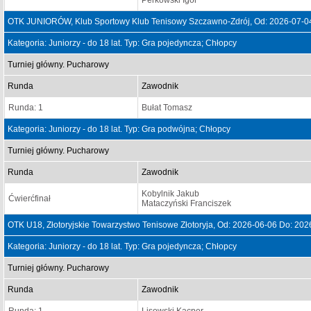
Perkowski Igor
OTK JUNIORÓW, Klub Sportowy Klub Tenisowy Szczawno-Zdrój, Od: 2026-07-0
Kategoria: Juniorzy - do 18 lat. Typ: Gra pojedyncza; Chłopcy
Turniej główny. Pucharowy
Runda
Zawodnik
Runda: 1
Bułat Tomasz
Kategoria: Juniorzy - do 18 lat. Typ: Gra podwójna; Chłopcy
Turniej główny. Pucharowy
Runda
Zawodnik
Kobylnik Jakub
Ćwierćfinał
Mataczyński Franciszek
OTK U18, Złotoryjskie Towarzystwo Tenisowe Złotoryja, Od: 2026-06-06 Do: 202
Kategoria: Juniorzy - do 18 lat. Typ: Gra pojedyncza; Chłopcy
Turniej główny. Pucharowy
Runda
Zawodnik