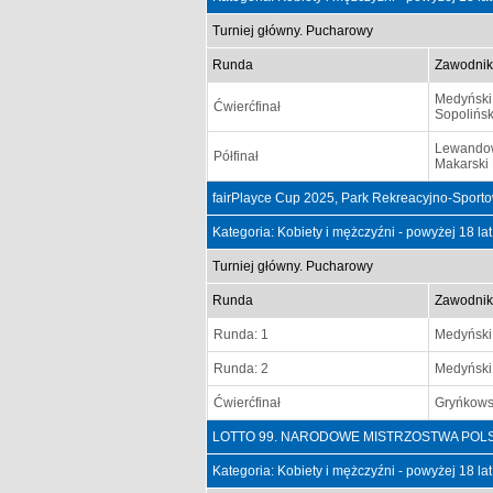
Turniej główny. Pucharowy
Runda
Zawodnik
Medyński
Ćwierćfinał
Sopolińsk
Lewando
Półfinał
Makarski
fairPlayce Cup 2025, Park Rekreacyjno-Sport
Kategoria: Kobiety i mężczyźni - powyżej 18 la
Turniej główny. Pucharowy
Runda
Zawodnik
Runda: 1
Medyński
Runda: 2
Medyński
Ćwierćfinał
Gryńkowsk
LOTTO 99. NARODOWE MISTRZOSTWA POLSKI Ki
Kategoria: Kobiety i mężczyźni - powyżej 18 la