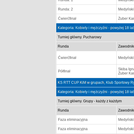
Runda: 1
Medyński
Runda: 2
Medyński
Ćwierćfinał
Żuber Kar
Kategoria: Kobiety i mężczyźni - powyżej 18 la
Turniej główny. Pucharowy
Runda
Zawodnik
Ćwierćfinał
Medyński
Skiba Ign
Półfinał
Żuber Kar
KS RTT CUP KiM w grupach, Klub Sportowy Ry
Kategoria: Kobiety i mężczyźni - powyżej 18 la
Turniej główny. Grupy - każdy z każdym
Runda
Zawodnik
Faza eliminacyjna
Medyński
Faza eliminacyjna
Medyński