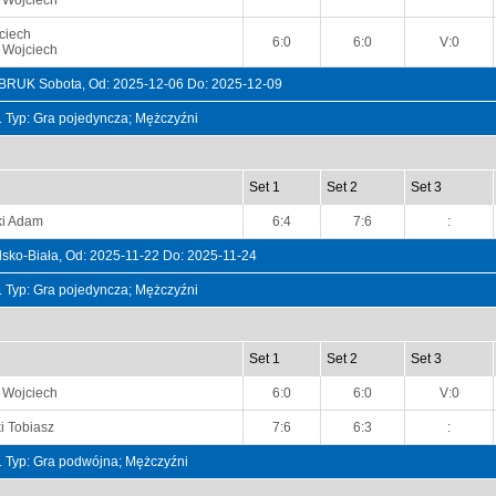
 Wojciech
ciech
6:0
6:0
V:0
 Wojciech
 BRUK Sobota, Od: 2025-12-06 Do: 2025-12-09
t. Typ: Gra pojedyncza; Mężczyźni
Set 1
Set 2
Set 3
i Adam
6:4
7:6
:
lsko-Biała, Od: 2025-11-22 Do: 2025-11-24
t. Typ: Gra pojedyncza; Mężczyźni
Set 1
Set 2
Set 3
 Wojciech
6:0
6:0
V:0
i Tobiasz
7:6
6:3
:
t. Typ: Gra podwójna; Mężczyźni