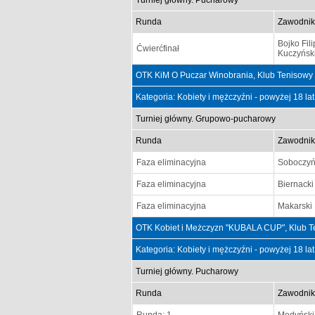
Turniej główny. Pucharowy
Runda
Zawodnik
Bojko Fili
Ćwierćfinał
Kuczyński
OTK KiM O Puczar Winobrania, Klub Tenisowy
Kategoria: Kobiety i mężczyźni - powyżej 18 la
Turniej główny. Grupowo-pucharowy
Runda
Zawodnik
Faza eliminacyjna
Soboczyń
Faza eliminacyjna
Biernacki
Faza eliminacyjna
Makarski
OTK Kobiet i Meżczyzn "KUBALA CUP", Klub T
Kategoria: Kobiety i mężczyźni - powyżej 18 la
Turniej główny. Pucharowy
Runda
Zawodnik