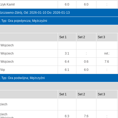
czyk Kamil
6:0
6:0
:
Szczawno-Zdrój, Od: 2026-01-10 Do: 2026-01-13
t. Typ: Gra pojedyncza; Mężczyźni
Set 1
Set 2
Set 3
 Wojciech
 Wojciech
3:1
:
ret.:
 Wojciech
6:4
0:6
7:6
ilip
6:1
6:0
:
t. Typ: Gra podwójna; Mężczyźni
Set 1
Set 2
Set 3
ciech
ciech
6:3
7:6
: