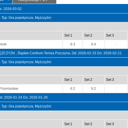
o: 2026-03-02
t. Typ: Gra pojedyncza; Mężczyźni
Set 1
Set 2
Set 3
inik
6:3
6:4
:
YZN , Śląskie Centrum Tenisa Pszczyna, Od: 2026-02-15 Do: 2026-02-21
t. Typ: Gra pojedyncza; Mężczyźni
Set 1
Set 2
Set 3
 Przemysław
6:2
6:2
:
Od: 2026-01-24 Do: 2026-01-26
t. Typ: Gra pojedyncza; Mężczyźni
Set 1
Set 2
Set 3