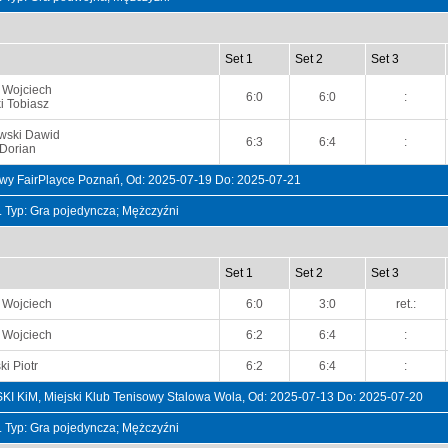
Set 1
Set 2
Set 3
 Wojciech
6:0
6:0
:
i Tobiasz
wski Dawid
6:3
6:4
:
 Dorian
owy FairPlayce Poznań, Od: 2025-07-19 Do: 2025-07-21
t. Typ: Gra pojedyncza; Mężczyźni
Set 1
Set 2
Set 3
 Wojciech
6:0
3:0
ret.:
 Wojciech
6:2
6:4
:
i Piotr
6:2
6:4
:
M, Miejski Klub Tenisowy Stalowa Wola, Od: 2025-07-13 Do: 2025-07-20
t. Typ: Gra pojedyncza; Mężczyźni