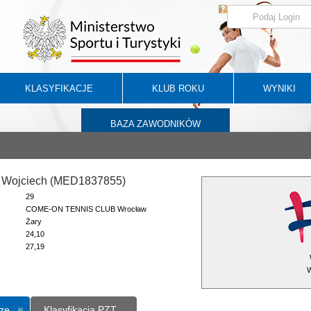
KLASYFIKACJE
KLUB ROKU
WYNIKI
BAZA ZAWODNIKÓW
 Wojciech (MED1837855)
29
COME-ON TENNIS CLUB Wrocław
Żary
24,10
27,19
W
ze
Klasyfikacja PZT