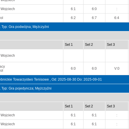
 Wojciech
 Wojciech
6:1
6:0
:
ol
6:2
6:7
6:4
t. Typ: Gra podwójna; Mężczyźni
Set 1
Set 2
Set 3
 Wojciech
acy
6:0
6:0
V:0
ol
bnickie Towarzystwo Tenisowe , Od: 2025-08-30 Do: 2025-09-01
t. Typ: Gra pojedyncza; Mężczyźni
Set 1
Set 2
Set 3
 Wojciech
6:1
6:1
:
 Wojciech
6:1
6:1
: