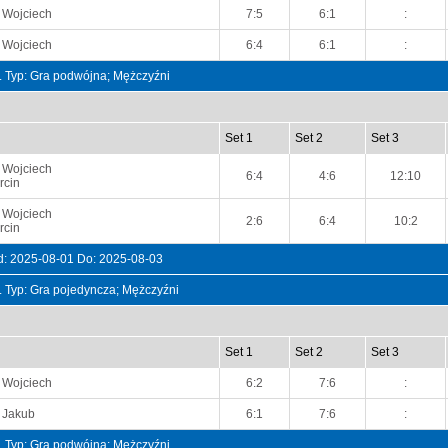
 Wojciech
7:5
6:1
:
 Wojciech
6:4
6:1
:
t. Typ: Gra podwójna; Mężczyźni
Set 1
Set 2
Set 3
 Wojciech
6:4
4:6
12:10
rcin
 Wojciech
2:6
6:4
10:2
rcin
d: 2025-08-01 Do: 2025-08-03
t. Typ: Gra pojedyncza; Mężczyźni
Set 1
Set 2
Set 3
 Wojciech
6:2
7:6
:
 Jakub
6:1
7:6
:
t. Typ: Gra podwójna; Mężczyźni