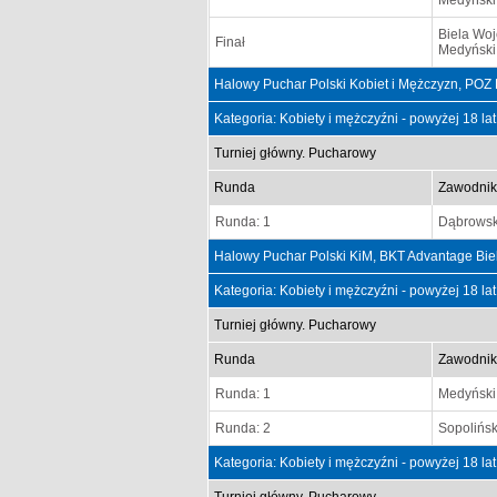
Medyński
Biela Woj
Finał
Medyński
Halowy Puchar Polski Kobiet i Mężczyzn, POZ
Kategoria: Kobiety i mężczyźni - powyżej 18 la
Turniej główny. Pucharowy
Runda
Zawodnik
Runda: 1
Dąbrowsk
Halowy Puchar Polski KiM, BKT Advantage Bie
Kategoria: Kobiety i mężczyźni - powyżej 18 la
Turniej główny. Pucharowy
Runda
Zawodnik
Runda: 1
Medyński
Runda: 2
Sopolińsk
Kategoria: Kobiety i mężczyźni - powyżej 18 la