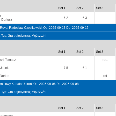
Set 1
Set 2
Set 3
p
6:2
6:3
:
 Dariusz
 Royal Radosław Czestkowski, Od: 2025-09-13 Do: 2025-09-15
t. Typ: Gra pojedyncza; Mężczyźni
Set 1
Set 2
Set 3
ski Tomasz
:
:
ret.:
 Jacek
7:5
6:1
:
 Dorian
:
:
:ret.
enisowy Kubala Ustroń, Od: 2025-09-06 Do: 2025-09-08
t. Typ: Gra pojedyncza; Mężczyźni
Set 1
Set 2
Set 3