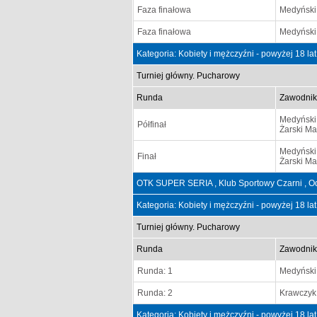
Faza finałowa
Medyński
Faza finałowa
Medyński
Kategoria: Kobiety i mężczyźni - powyżej 18 la
Turniej główny. Pucharowy
Runda
Zawodnik
Medyński
Półfinał
Żarski Ma
Medyński
Finał
Żarski Ma
OTK SUPER SERIA , Klub Sportowy Czarni , O
Kategoria: Kobiety i mężczyźni - powyżej 18 la
Turniej główny. Pucharowy
Runda
Zawodnik
Runda: 1
Medyński
Runda: 2
Krawczyk
Kategoria: Kobiety i mężczyźni - powyżej 18 la