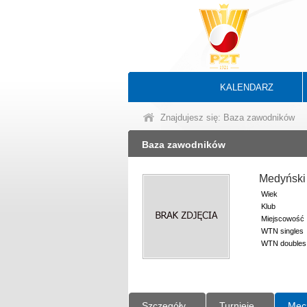
KALENDARZ
Znajdujesz się: Baza zawodników
Baza zawodników
Medyński
Wiek
Klub
Miejscowość
WTN singles
WTN doubles
Szczegóły
Turnieje
Mec