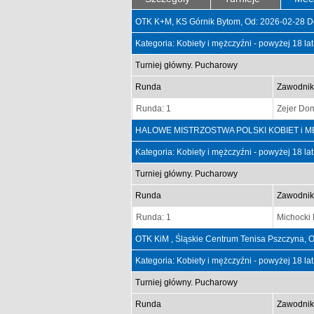
OTK K+M, KS Górnik Bytom, Od: 2026-02-28 D
Kategoria: Kobiety i mężczyźni - powyżej 18 la
Turniej główny. Pucharowy
Runda
Zawodnik
Runda: 1
Zejer Dom
HALOWE MISTRZOSTWA POLSKI KOBIET i MĘŻCZ
Kategoria: Kobiety i mężczyźni - powyżej 18 la
Turniej główny. Pucharowy
Runda
Zawodnik
Runda: 1
Michocki
OTK KiM , Śląskie Centrum Tenisa Pszczyna, 
Kategoria: Kobiety i mężczyźni - powyżej 18 la
Turniej główny. Pucharowy
Runda
Zawodnik