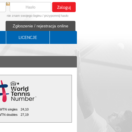
nie znam swojego loginu
/
przypomnij hasło
Zgłoszenie / rejestracja online
LICENCJE
WTN singles
24,10
TN doubles
27,19