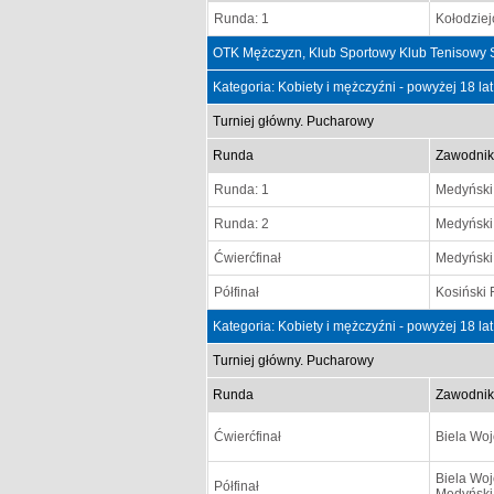
Runda: 1
Kołodziej
OTK Mężczyzn, Klub Sportowy Klub Tenisowy 
Kategoria: Kobiety i mężczyźni - powyżej 18 la
Turniej główny. Pucharowy
Runda
Zawodnik
Runda: 1
Medyński
Runda: 2
Medyński
Ćwierćfinał
Medyński
Półfinał
Kosiński F
Kategoria: Kobiety i mężczyźni - powyżej 18 la
Turniej główny. Pucharowy
Runda
Zawodnik
Ćwierćfinał
Biela Woj
Biela Woj
Półfinał