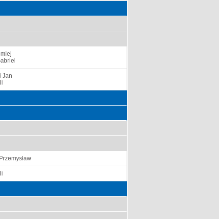
omiej
abriel
i Jan
li
 Przemysław
li