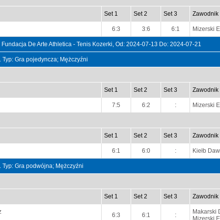
Set 1
Set 2
Set 3
Zawodnik
6:3
3:6
6:1
Mizerski E
Fundacja De Arte Athletica - Tenis Kozerki, Od: 2024-07-13 Do: 2024-07-21
t. Typ: Gra pojedyncza; Mężczyźni
Set 1
Set 2
Set 3
Zawodnik
7:5
6:2
:
Mizerski E
Set 1
Set 2
Set 3
Zawodnik
6:1
6:0
:
Kiełb Daw
t. Typ: Gra podwójna; Mężczyźni
Set 1
Set 2
Set 3
Zawodnik
z
Makarski 
6:3
6:1
:
Mizerski E