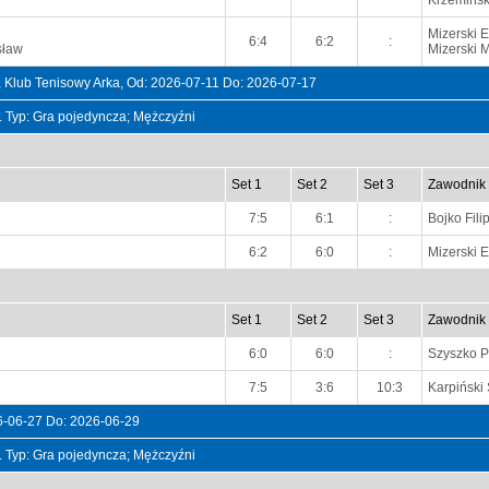
Krzemińsk
Mizerski E
6:4
6:2
:
sław
Mizerski 
 Klub Tenisowy Arka, Od: 2026-07-11 Do: 2026-07-17
t. Typ: Gra pojedyncza; Mężczyźni
Set 1
Set 2
Set 3
Zawodnik
7:5
6:1
:
Bojko Fili
6:2
6:0
:
Mizerski E
Set 1
Set 2
Set 3
Zawodnik
6:0
6:0
:
Szyszko P
7:5
3:6
10:3
Karpiński
-06-27 Do: 2026-06-29
t. Typ: Gra pojedyncza; Mężczyźni