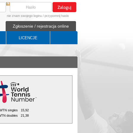
nie znam swojego loginu
/
przypomnij hasło
Zgłoszenie / rejestracja online
LICENCJE
WTN singles
15,92
TN doubles
21,38