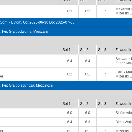
Set 1
Set 2
Set 3
Zawodnik
Makarski 
6:3
6:2
:
Mizerski E
rnik Bytom, Od: 2025-06-30 Do: 2025-07-05
t. Typ: Gra podwójna; Mieszany
Set 1
Set 2
Set 3
Zawodnik
Schwartz 
6:4
6:4
:
Żuber Kar
Caruk Mar
6:2
6:1
:
er
Mizerski E
t. Typ: Gra pojedyncza; Mężczyźni
Set 1
Set 2
Set 3
Zawodnik
6:0
6:0
:
Staśkowia
6:4
6:3
:
Biela Woj
er
6:1
6:1
:
Mizerski E