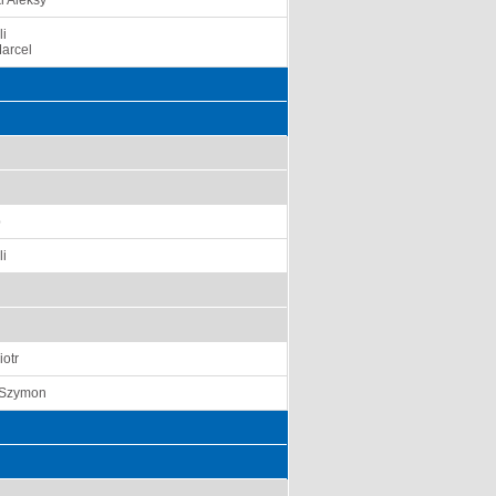
i Aleksy
li
Marcel
p
li
iotr
 Szymon