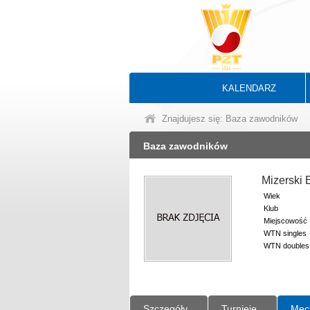
KALENDARZ
Znajdujesz się: Baza zawodników
Baza zawodników
Mizerski 
Wiek
Klub
Miejscowość
WTN singles
WTN doubles
Szczegóły
Turnieje
Mec