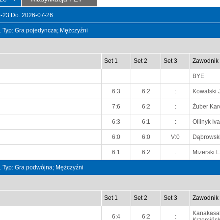
07-23 Do: 2026-07-26
t. Typ: Gra pojedyncza; Mężczyźni
Set 1
Set 2
Set 3
Zawodnik
BYE
6:3
6:2
:
Kowalski 
7:6
6:2
:
Żuber Kar
6:3
6:1
:
Oliinyk Iv
6:0
6:0
V:0
Dąbrowsk
6:1
6:2
:
Mizerski E
t. Typ: Gra podwójna; Mężczyźni
Set 1
Set 2
Set 3
Zawodnik
Kanakasab
6:4
6:2
: