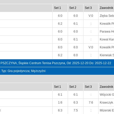
Set 1
Set 2
Set 3
Zawodnik
6:0
6:0
V:0
Zięba Seb
6:2
6:1
:
Kowalik Pi
6:0
6:0
:
Parawa H
6:0
6:1
:
Kowal Kam
6:0
6:0
V:0
Kowalik Pi
6:2
6:0
:
Kierwiak
CZYNA, Śląskie Centrum Tenisa Pszczyna, Od: 2025-12-20 Do: 2025-12-22
t. Typ: Gra pojedyncza; Mężczyźni
Set 1
Set 2
Set 3
Zawodnik
6:1
6:1
:
Wójcicki G
1:6
6:3
7:6
Krawczyk
z
6:3
7:5
:
Mizerski E