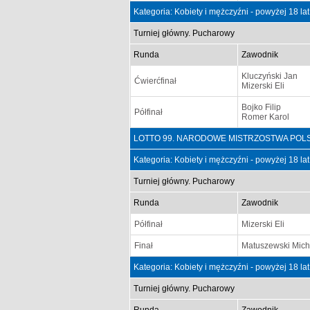
Kategoria: Kobiety i mężczyźni - powyżej 18 la
Turniej główny. Pucharowy
Runda
Zawodnik
Kluczyński Jan
Ćwierćfinał
Mizerski Eli
Bojko Filip
Półfinał
Romer Karol
LOTTO 99. NARODOWE MISTRZOSTWA POLSKI Ki
Kategoria: Kobiety i mężczyźni - powyżej 18 la
Turniej główny. Pucharowy
Runda
Zawodnik
Półfinał
Mizerski Eli
Finał
Matuszewski Mich
Kategoria: Kobiety i mężczyźni - powyżej 18 la
Turniej główny. Pucharowy