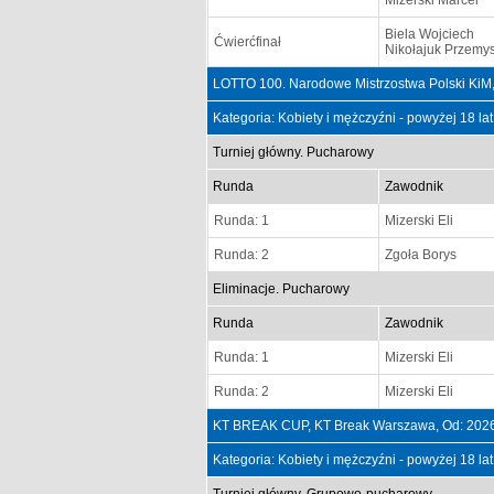
Mizerski Marcel
Biela Wojciech
Ćwierćfinał
Nikołajuk Przemy
LOTTO 100. Narodowe Mistrzostwa Polski KiM,
Kategoria: Kobiety i mężczyźni - powyżej 18 la
Turniej główny. Pucharowy
Runda
Zawodnik
Runda: 1
Mizerski Eli
Runda: 2
Zgoła Borys
Eliminacje. Pucharowy
Runda
Zawodnik
Runda: 1
Mizerski Eli
Runda: 2
Mizerski Eli
KT BREAK CUP, KT Break Warszawa, Od: 2026
Kategoria: Kobiety i mężczyźni - powyżej 18 la