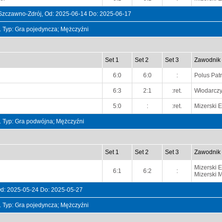
Szczawno-Zdrój, Od: 2025-06-14 Do: 2025-06-17
t. Typ: Gra pojedyncza; Mężczyźni
Set 1
Set 2
Set 3
Zawodnik
6:0
6:0
:
Polus Pat
6:3
2:1
:ret.
Włodarczy
5:0
:
:ret.
Mizerski E
t. Typ: Gra podwójna; Mężczyźni
Set 1
Set 2
Set 3
Zawodnik
Mizerski E
6:1
6:2
:
Mizerski 
Od: 2025-05-24 Do: 2025-05-27
t. Typ: Gra pojedyncza; Mężczyźni