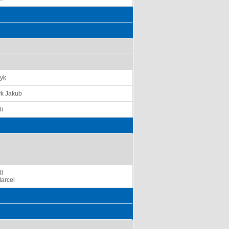
ryk
k Jakub
li
li
Marcel