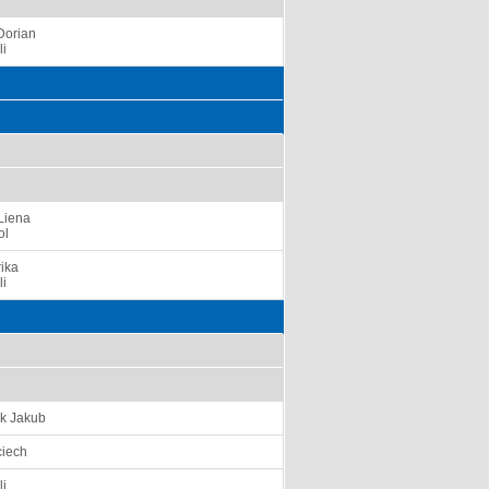
Dorian
li
Liena
ol
ika
li
k Jakub
ciech
li