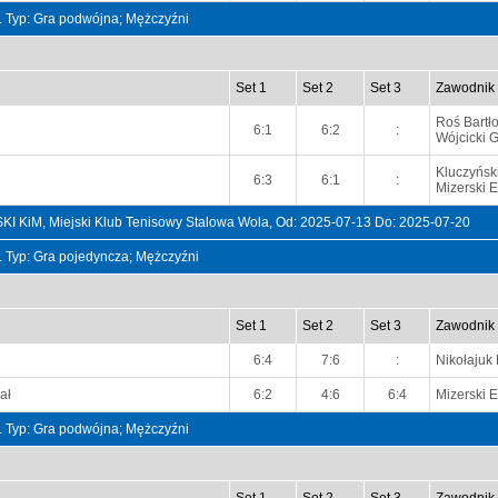
t. Typ: Gra podwójna; Mężczyźni
Set 1
Set 2
Set 3
Zawodnik
Roś Bartł
6:1
6:2
:
Wójcicki G
Kluczyńsk
6:3
6:1
:
Mizerski E
M, Miejski Klub Tenisowy Stalowa Wola, Od: 2025-07-13 Do: 2025-07-20
t. Typ: Gra pojedyncza; Mężczyźni
Set 1
Set 2
Set 3
Zawodnik
6:4
7:6
:
Nikołajuk
ał
6:2
4:6
6:4
Mizerski E
t. Typ: Gra podwójna; Mężczyźni