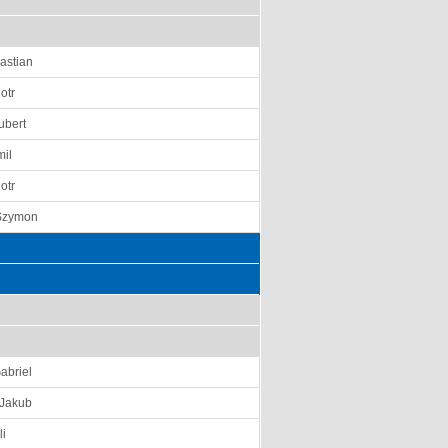
astian
otr
ubert
il
otr
 Szymon
abriel
 Jakub
li