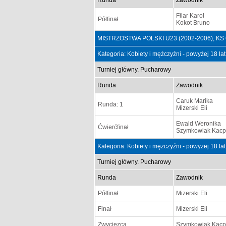
Runda
Zawodnik
Filar Karol
Półfinał
Kokot Bruno
MISTRZOSTWA POLSKI U23 (2002-2006), KS Gó
Kategoria: Kobiety i mężczyźni - powyżej 18 la
Turniej główny. Pucharowy
Runda
Zawodnik
Caruk Marika
Runda: 1
Mizerski Eli
Ewald Weronika
Ćwierćfinał
Szymkowiak Kacp
Kategoria: Kobiety i mężczyźni - powyżej 18 la
Turniej główny. Pucharowy
Runda
Zawodnik
Półfinał
Mizerski Eli
Finał
Mizerski Eli
Zwycięzca
Szymkowiak Kacp