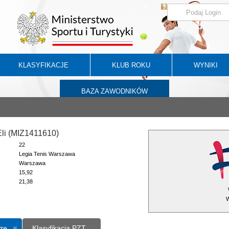
KLASYFIKACJE
KLUB ROKU
WYNIKI
BAZA ZAWODNIKÓW
Eli (MIZ1411610)
22
Legia Tenis Warszawa
Warszawa
15,92
21,38
W
ze
Klasyfikacja PZT