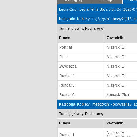
Legia Cup , Legia Tenis Sp. z o.o., Od: 2026-
Kategoria: Kobiety i mężczyźni - powyżej 18 la
Turniej główny. Pucharowy
Runda
Zawodnik
Półfinał
Mizerski Eli
Finał
Mizerski Eli
Zwycięzca
Mizerski Eli
Runda: 4
Mizerski Eli
Runda: 5
Mizerski Eli
Runda: 6
Łomacki Piotr
Kategoria: Kobiety i mężczyźni - powyżej 18 la
Turniej główny. Pucharowy
Runda
Zawodnik
Mizerski Eli
Runda: 1