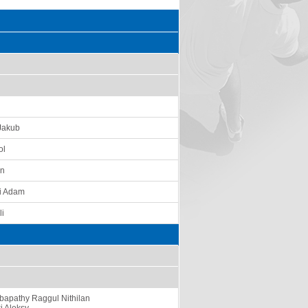
Jakub
ol
an
i Adam
li
apathy Raggul Nithilan