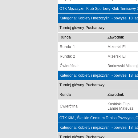
OTK Mężczyzn, Klub Sportowy Klub Tenisowy 
Kategoria: Kobiety i mężczyźni - powyżej 18 la
Turniej główny. Pucharowy
Runda
Zawodnik
Runda: 1
Mizerski Eli
Runda: 2
Mizerski Eli
Ćwierćfinał
Borkowski Mikołaj
Kategoria: Kobiety i mężczyźni - powyżej 18 la
Turniej główny. Pucharowy
Runda
Zawodnik
Kosiński Filip
Ćwierćfinał
Lange Mateusz
OTK KiM , Śląskie Centrum Tenisa Pszczyna, 
Kategoria: Kobiety i mężczyźni - powyżej 18 la
Turniej główny. Pucharowy