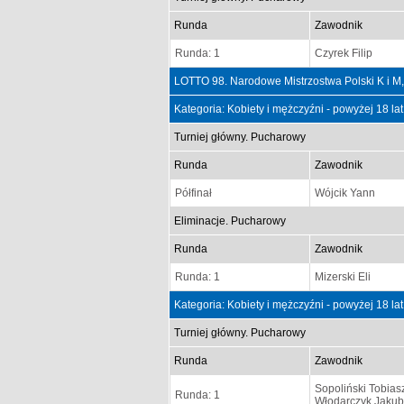
Runda
Zawodnik
Runda: 1
Czyrek Filip
LOTTO 98. Narodowe Mistrzostwa Polski K i M, 
Kategoria: Kobiety i mężczyźni - powyżej 18 la
Turniej główny. Pucharowy
Runda
Zawodnik
Półfinał
Wójcik Yann
Eliminacje. Pucharowy
Runda
Zawodnik
Runda: 1
Mizerski Eli
Kategoria: Kobiety i mężczyźni - powyżej 18 la
Turniej główny. Pucharowy
Runda
Zawodnik
Sopoliński Tobias
Runda: 1
Włodarczyk Jakub