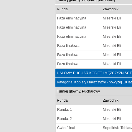
Turniej główny. Grupowo-pucharowy
Runda
Zawodnik
Faza eliminacyjna
Mizerski Eli
Faza eliminacyjna
Mizerski Eli
Faza eliminacyjna
Mizerski Eli
Faza finałowa
Mizerski Eli
Faza finałowa
Mizerski Eli
Faza finałowa
Mizerski Eli
HALOWY PUCHAR KOBIET i MĘŻCZYZN SCT PSZ
Kategoria: Kobiety i mężczyźni - powyżej 18 la
Turniej główny. Pucharowy
Runda
Zawodnik
Runda: 1
Mizerski Eli
Runda: 2
Mizerski Eli
Ćwierćfinał
Sopoliński Tobias