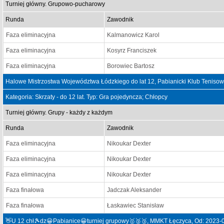
Turniej główny. Grupowo-pucharowy
Runda
Zawodnik
Faza eliminacyjna
Kalmanowicz Karol
Faza eliminacyjna
Kosyrz Franciszek
Faza eliminacyjna
Borowiec Bartosz
Halowe Mistrzostwa Województwa Łódzkiego do lat 12, Pabianicki Klub Tenisow
Kategoria: Skrzaty - do 12 lat. Typ: Gra pojedyncza; Chłopcy
Turniej główny. Grupy - każdy z każdym
Runda
Zawodnik
Faza eliminacyjna
Nikoukar Dexter
Faza eliminacyjna
Nikoukar Dexter
Faza eliminacyjna
Nikoukar Dexter
Faza finałowa
Jadczak Aleksander
Faza finałowa
Łaskawiec Stanisław
👋U 12 chł🎾dz😀Pabianice😀turniej grupowy🥇🥈🥉, MMKT Łęczyca, Od: 2023-