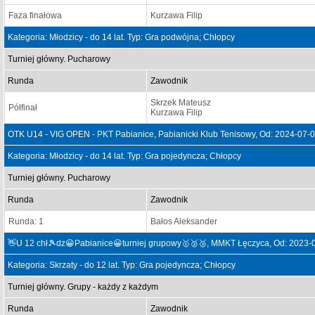
Faza finałowa
Kurzawa Filip
Kategoria: Młodzicy - do 14 lat. Typ: Gra podwójna; Chłopcy
Turniej główny. Pucharowy
Runda
Zawodnik
Skrzek Mateusz
Półfinał
Kurzawa Filip
OTK U14 - VIG OPEN - PKT Pabianice, Pabianicki Klub Tenisowy, Od: 2024-07-
Kategoria: Młodzicy - do 14 lat. Typ: Gra pojedyncza; Chłopcy
Turniej główny. Pucharowy
Runda
Zawodnik
Runda: 1
Bałos Aleksander
👋U 12 chł🎾dz😀Pabianice😀turniej grupowy🥇🥈🥉, MMKT Łęczyca, Od: 2023-
Kategoria: Skrzaty - do 12 lat. Typ: Gra pojedyncza; Chłopcy
Turniej główny. Grupy - każdy z każdym
Runda
Zawodnik