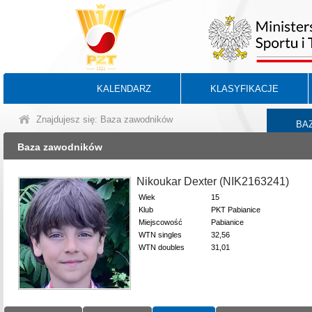
KALENDARZ
KLASYFIKACJE
Znajdujesz się: Baza zawodników
BA
Baza zawodników
Nikoukar Dexter (NIK2163241)
Wiek
15
Klub
PKT Pabianice
Miejscowość
Pabianice
WTN singles
32,56
WTN doubles
31,01