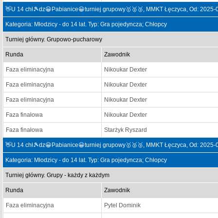
👋U 14 chł🎾dz😀Pabianice😀turniej grupowy🥇🥈🥉, MMKT Łęczyca, Od: 2025-
Kategoria: Młodzicy - do 14 lat. Typ: Gra pojedyncza; Chłopcy
Turniej główny. Grupowo-pucharowy
Runda
Zawodnik
Faza eliminacyjna
Nikoukar Dexter
Faza eliminacyjna
Nikoukar Dexter
Faza eliminacyjna
Nikoukar Dexter
Faza finałowa
Nikoukar Dexter
Faza finałowa
Starżyk Ryszard
👋U 14 chł🎾dz😀Pabianice😀turniej grupowy🥇🥈🥉, MMKT Łęczyca, Od: 2025-
Kategoria: Młodzicy - do 14 lat. Typ: Gra pojedyncza; Chłopcy
Turniej główny. Grupy - każdy z każdym
Runda
Zawodnik
Faza eliminacyjna
Pytel Dominik