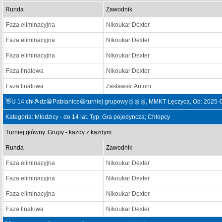
Runda
Zawodnik
Faza eliminacyjna
Nikoukar Dexter
Faza eliminacyjna
Nikoukar Dexter
Faza eliminacyjna
Nikoukar Dexter
Faza finałowa
Nikoukar Dexter
Faza finałowa
Zasławski Antoni
👋U 14 chł🎾dz😀Pabianice😀turniej grupowy🥇🥈🥉, MMKT Łęczyca, Od: 2025-
Kategoria: Młodzicy - do 14 lat. Typ: Gra pojedyncza; Chłopcy
Turniej główny. Grupy - każdy z każdym
Runda
Zawodnik
Faza eliminacyjna
Nikoukar Dexter
Faza eliminacyjna
Nikoukar Dexter
Faza eliminacyjna
Nikoukar Dexter
Faza finałowa
Nikoukar Dexter