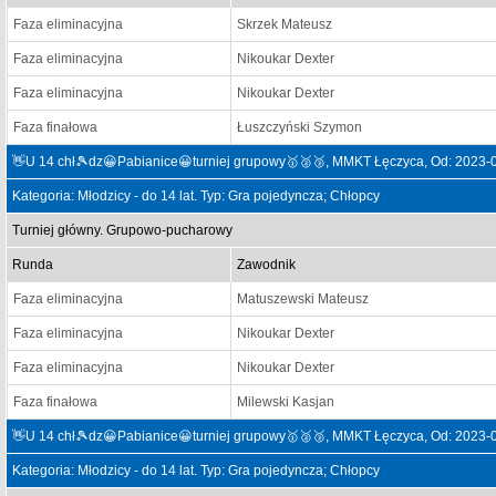
Faza eliminacyjna
Skrzek Mateusz
Faza eliminacyjna
Nikoukar Dexter
Faza eliminacyjna
Nikoukar Dexter
Faza finałowa
Łuszczyński Szymon
👋U 14 chł🎾dz😀Pabianice😀turniej grupowy🥇🥈🥉, MMKT Łęczyca, Od: 2023-
Kategoria: Młodzicy - do 14 lat. Typ: Gra pojedyncza; Chłopcy
Turniej główny. Grupowo-pucharowy
Runda
Zawodnik
Faza eliminacyjna
Matuszewski Mateusz
Faza eliminacyjna
Nikoukar Dexter
Faza eliminacyjna
Nikoukar Dexter
Faza finałowa
Milewski Kasjan
👋U 14 chł🎾dz😀Pabianice😀turniej grupowy🥇🥈🥉, MMKT Łęczyca, Od: 2023-
Kategoria: Młodzicy - do 14 lat. Typ: Gra pojedyncza; Chłopcy