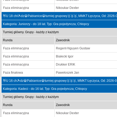
Faza eliminacyjna
Nikoukar Dexter
👋U 18 chł🎾dz😀Pabianice😀turniej grupowy🥇🥈🥉, MMKT Łęczyca, Od: 2026-
Kategoria: Juniorzy - do 18 lat. Typ: Gra pojedyncza; Chłopcy
Turniej główny. Grupy - każdy z każdym
Runda
Zawodnik
Faza eliminacyjna
Regent-Nguyen Gustaw
Faza eliminacyjna
Białecki Igor
Faza eliminacyjna
Drukker ERIK
Faza finałowa
Pawełoszek Jan
👋U 16 ch🎾dz😀Pabianice😀turniej grupowy🥇🥈🥉, MMKT Łęczyca, Od: 2026-0
Kategoria: Kadeci - do 16 lat. Typ: Gra pojedyncza; Chłopcy
Turniej główny. Grupy - każdy z każdym
Runda
Zawodnik
Faza eliminacyjna
Nikoukar Dexter