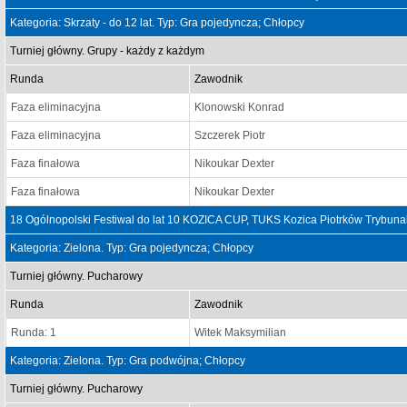
Kategoria: Skrzaty - do 12 lat. Typ: Gra pojedyncza; Chłopcy
Turniej główny. Grupy - każdy z każdym
Runda
Zawodnik
Faza eliminacyjna
Klonowski Konrad
Faza eliminacyjna
Szczerek Piotr
Faza finałowa
Nikoukar Dexter
Faza finałowa
Nikoukar Dexter
18 Ogólnopolski Festiwal do lat 10 KOZICA CUP, TUKS Kozica Piotrków Trybuna
Kategoria: Zielona. Typ: Gra pojedyncza; Chłopcy
Turniej główny. Pucharowy
Runda
Zawodnik
Runda: 1
Witek Maksymilian
Kategoria: Zielona. Typ: Gra podwójna; Chłopcy
Turniej główny. Pucharowy