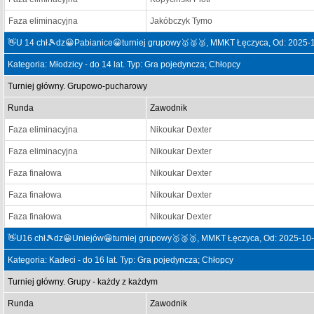
Faza eliminacyjna
Jakóbczyk Tymo
👋U 14 chł🎾dz😀Pabianice😀turniej grupowy🥇🥈🥉, MMKT Łęczyca, Od: 2025-
Kategoria: Młodzicy - do 14 lat. Typ: Gra pojedyncza; Chłopcy
Turniej główny. Grupowo-pucharowy
Runda
Zawodnik
Faza eliminacyjna
Nikoukar Dexter
Faza eliminacyjna
Nikoukar Dexter
Faza finałowa
Nikoukar Dexter
Faza finałowa
Nikoukar Dexter
Faza finałowa
Nikoukar Dexter
👋U16 chł🎾dz😀Uniejów😀turniej grupowy🥇🥈🥉, MMKT Łęczyca, Od: 2025-10
Kategoria: Kadeci - do 16 lat. Typ: Gra pojedyncza; Chłopcy
Turniej główny. Grupy - każdy z każdym
Runda
Zawodnik