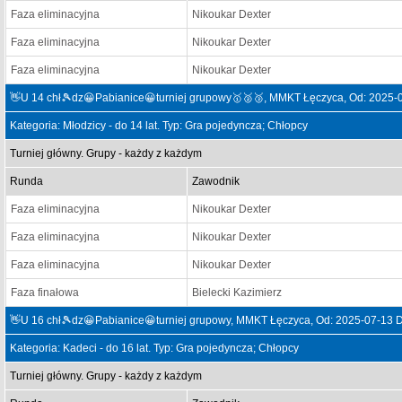
Faza eliminacyjna
Nikoukar Dexter
Faza eliminacyjna
Nikoukar Dexter
Faza eliminacyjna
Nikoukar Dexter
👋U 14 chł🎾dz😀Pabianice😀turniej grupowy🥇🥈🥉, MMKT Łęczyca, Od: 2025-
Kategoria: Młodzicy - do 14 lat. Typ: Gra pojedyncza; Chłopcy
Turniej główny. Grupy - każdy z każdym
Runda
Zawodnik
Faza eliminacyjna
Nikoukar Dexter
Faza eliminacyjna
Nikoukar Dexter
Faza eliminacyjna
Nikoukar Dexter
Faza finałowa
Bielecki Kazimierz
👋U 16 chł🎾dz😀Pabianice😀turniej grupowy, MMKT Łęczyca, Od: 2025-07-13 
Kategoria: Kadeci - do 16 lat. Typ: Gra pojedyncza; Chłopcy
Turniej główny. Grupy - każdy z każdym