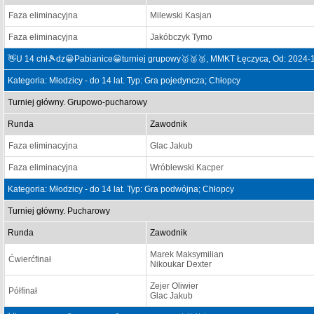
Faza eliminacyjna
Milewski Kasjan
Faza eliminacyjna
Jakóbczyk Tymo
👋U 14 chł🎾dz😀Pabianice😀turniej grupowy🥇🥈🥉, MMKT Łęczyca, Od: 2024-
Kategoria: Młodzicy - do 14 lat. Typ: Gra pojedyncza; Chłopcy
Turniej główny. Grupowo-pucharowy
Runda
Zawodnik
Faza eliminacyjna
Glac Jakub
Faza eliminacyjna
Wróblewski Kacper
Kategoria: Młodzicy - do 14 lat. Typ: Gra podwójna; Chłopcy
Turniej główny. Pucharowy
Runda
Zawodnik
Marek Maksymilian
Ćwierćfinał
Nikoukar Dexter
Zejer Oliwier
Półfinał
Glac Jakub