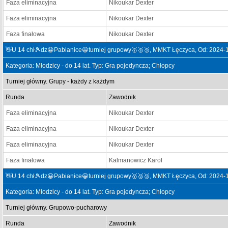
Faza eliminacyjna
Nikoukar Dexter
Faza eliminacyjna
Nikoukar Dexter
Faza finałowa
Nikoukar Dexter
👋U 14 chł🎾dz😀Pabianice😀turniej grupowy🥇🥈🥉, MMKT Łęczyca, Od: 2024-
Kategoria: Młodzicy - do 14 lat. Typ: Gra pojedyncza; Chłopcy
Turniej główny. Grupy - każdy z każdym
Runda
Zawodnik
Faza eliminacyjna
Nikoukar Dexter
Faza eliminacyjna
Nikoukar Dexter
Faza eliminacyjna
Nikoukar Dexter
Faza finałowa
Kalmanowicz Karol
👋U 14 chł🎾dz😀Pabianice😀turniej grupowy🥇🥈🥉, MMKT Łęczyca, Od: 2024-
Kategoria: Młodzicy - do 14 lat. Typ: Gra pojedyncza; Chłopcy
Turniej główny. Grupowo-pucharowy
Runda
Zawodnik