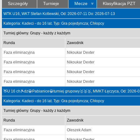
Szczegóły
Turnieje
Mecze
Klasyfikacja PZT
WTK U16, WKT Stefan Kotlewski, Od: 2026-07-11 Do: 2026-07-13
Kategoria: Kadeci - do 16 lat. Typ: Gra pojedyncza; Chłopcy
Turniej główny. Grupy - każdy z każdym
Runda
Zawodnik
Faza eliminacyjna
Nikoukar Dexter
Faza eliminacyjna
Nikoukar Dexter
Faza eliminacyjna
Nikoukar Dexter
Faza eliminacyjna
Nikoukar Dexter
👋U 16 ch🎾dz😀Pabianice😀turniej grupowy🥇🥈🥉, MMKT Łęczyca, Od: 2026-0
Kategoria: Kadeci - do 16 lat. Typ: Gra pojedyncza; Chłopcy
Turniej główny. Grupy - każdy z każdym
Runda
Zawodnik
Faza eliminacyjna
Oleszek Adam
Faza eliminacyjna
Nikoukar Dexter