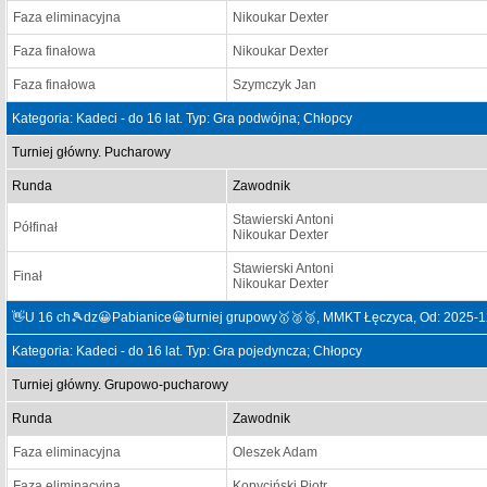
Faza eliminacyjna
Nikoukar Dexter
Faza finałowa
Nikoukar Dexter
Faza finałowa
Szymczyk Jan
Kategoria: Kadeci - do 16 lat. Typ: Gra podwójna; Chłopcy
Turniej główny. Pucharowy
Runda
Zawodnik
Stawierski Antoni
Półfinał
Nikoukar Dexter
Stawierski Antoni
Finał
Nikoukar Dexter
👋U 16 ch🎾dz😀Pabianice😀turniej grupowy🥇🥈🥉, MMKT Łęczyca, Od: 2025-1
Kategoria: Kadeci - do 16 lat. Typ: Gra pojedyncza; Chłopcy
Turniej główny. Grupowo-pucharowy
Runda
Zawodnik
Faza eliminacyjna
Oleszek Adam
Faza eliminacyjna
Kopyciński Piotr