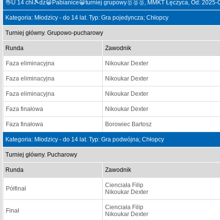
👋U 14 chł🎾dz😀Pabianice😀turniej grupowy🥇🥈🥉, MMKT Łęczyca, Od: 2025-
Kategoria: Młodzicy - do 14 lat. Typ: Gra pojedyncza; Chłopcy
Turniej główny. Grupowo-pucharowy
Runda
Zawodnik
Faza eliminacyjna
Nikoukar Dexter
Faza eliminacyjna
Nikoukar Dexter
Faza eliminacyjna
Nikoukar Dexter
Faza finałowa
Nikoukar Dexter
Faza finałowa
Borowiec Bartosz
Kategoria: Młodzicy - do 14 lat. Typ: Gra podwójna; Chłopcy
Turniej główny. Pucharowy
Runda
Zawodnik
Cienciała Filip
Półfinał
Nikoukar Dexter
Cienciała Filip
Finał
Nikoukar Dexter