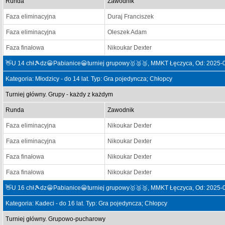
Runda
Zawodnik
Faza eliminacyjna
Duraj Franciszek
Faza eliminacyjna
Oleszek Adam
Faza finałowa
Nikoukar Dexter
👋U 14 chł🎾dz😀Pabianice😀turniej grupowy🥇🥈🥉, MMKT Łęczyca, Od: 2025-
Kategoria: Młodzicy - do 14 lat. Typ: Gra pojedyncza; Chłopcy
Turniej główny. Grupy - każdy z każdym
Runda
Zawodnik
Faza eliminacyjna
Nikoukar Dexter
Faza eliminacyjna
Nikoukar Dexter
Faza finałowa
Nikoukar Dexter
Faza finałowa
Nikoukar Dexter
👋U 16 chł🎾dz😀Pabianice😀turniej grupowy🥇🥈🥉, MMKT Łęczyca, Od: 2025-
Kategoria: Kadeci - do 16 lat. Typ: Gra pojedyncza; Chłopcy
Turniej główny. Grupowo-pucharowy