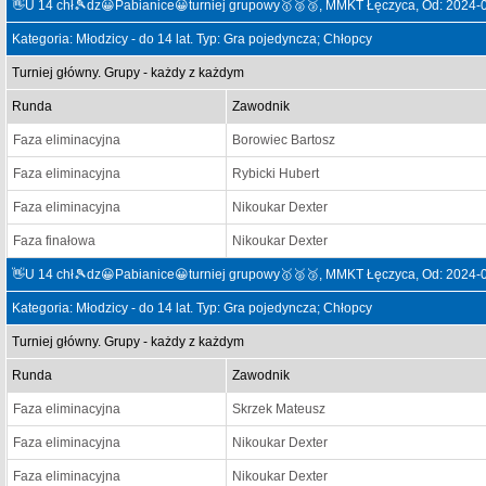
👋U 14 chł🎾dz😀Pabianice😀turniej grupowy🥇🥈🥉, MMKT Łęczyca, Od: 2024-
Kategoria: Młodzicy - do 14 lat. Typ: Gra pojedyncza; Chłopcy
Turniej główny. Grupy - każdy z każdym
Runda
Zawodnik
Faza eliminacyjna
Borowiec Bartosz
Faza eliminacyjna
Rybicki Hubert
Faza eliminacyjna
Nikoukar Dexter
Faza finałowa
Nikoukar Dexter
👋U 14 chł🎾dz😀Pabianice😀turniej grupowy🥇🥈🥉, MMKT Łęczyca, Od: 2024-
Kategoria: Młodzicy - do 14 lat. Typ: Gra pojedyncza; Chłopcy
Turniej główny. Grupy - każdy z każdym
Runda
Zawodnik
Faza eliminacyjna
Skrzek Mateusz
Faza eliminacyjna
Nikoukar Dexter
Faza eliminacyjna
Nikoukar Dexter