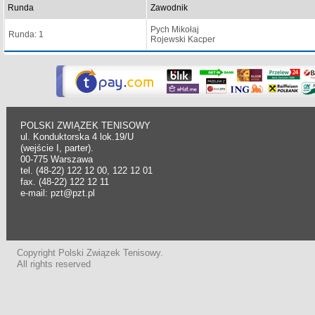
Runda
Zawodnik
Pych Mikołaj
Runda: 1
Rojewski Kacper
POLSKI ZWIĄZEK TENISOWY
ul. Konduktorska 4 lok.19/U
(wejście I, parter).
00-775 Warszawa
tel. (48-22) 122 12 00, 122 12 01
fax. (48-22) 122 12 11
e-mail: pzt@pzt.pl
Copyright Polski Związek Tenisowy.
All rights reserved