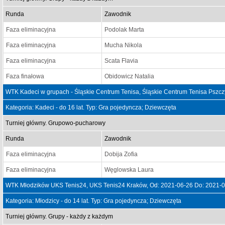
Runda
Zawodnik
Faza eliminacyjna
Podolak Marta
Faza eliminacyjna
Mucha Nikola
Faza eliminacyjna
Scata Flavia
Faza finałowa
Obidowicz Natalia
WTK Kadeci w grupach - Śląskie Centrum Tenisa, Śląskie Centrum Tenisa Pszc
Kategoria: Kadeci - do 16 lat. Typ: Gra pojedyncza; Dziewczęta
Turniej główny. Grupowo-pucharowy
Runda
Zawodnik
Faza eliminacyjna
Dobija Zofia
Faza eliminacyjna
Węglowska Laura
WTK Młodzików UKS Tenis24, UKS Tenis24 Kraków, Od: 2021-06-26 Do: 2021-
Kategoria: Młodzicy - do 14 lat. Typ: Gra pojedyncza; Dziewczęta
Turniej główny. Grupy - każdy z każdym