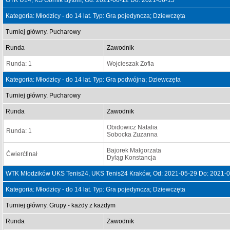
OTK U14, KS Górnik Bytom, Od: 2021-06-12 Do: 2021-06-15
Kategoria: Młodzicy - do 14 lat. Typ: Gra pojedyncza; Dziewczęta
Turniej główny. Pucharowy
Runda
Zawodnik
Runda: 1
Wojcieszak Zofia
Kategoria: Młodzicy - do 14 lat. Typ: Gra podwójna; Dziewczęta
Turniej główny. Pucharowy
Runda
Zawodnik
Obidowicz Natalia
Runda: 1
Sobocka Zuzanna
Bajorek Małgorzata
Ćwierćfinał
Dyląg Konstancja
WTK Młodzików UKS Tenis24, UKS Tenis24 Kraków, Od: 2021-05-29 Do: 2021-
Kategoria: Młodzicy - do 14 lat. Typ: Gra pojedyncza; Dziewczęta
Turniej główny. Grupy - każdy z każdym
Runda
Zawodnik