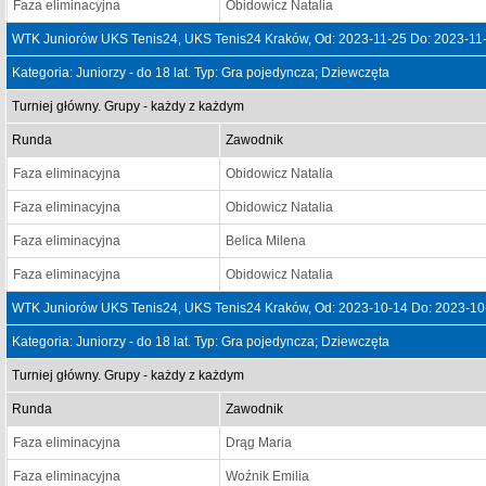
Faza eliminacyjna
Obidowicz Natalia
WTK Juniorów UKS Tenis24, UKS Tenis24 Kraków, Od: 2023-11-25 Do: 2023-11
Kategoria: Juniorzy - do 18 lat. Typ: Gra pojedyncza; Dziewczęta
Turniej główny. Grupy - każdy z każdym
Runda
Zawodnik
Faza eliminacyjna
Obidowicz Natalia
Faza eliminacyjna
Obidowicz Natalia
Faza eliminacyjna
Belica Milena
Faza eliminacyjna
Obidowicz Natalia
WTK Juniorów UKS Tenis24, UKS Tenis24 Kraków, Od: 2023-10-14 Do: 2023-10
Kategoria: Juniorzy - do 18 lat. Typ: Gra pojedyncza; Dziewczęta
Turniej główny. Grupy - każdy z każdym
Runda
Zawodnik
Faza eliminacyjna
Drąg Maria
Faza eliminacyjna
Woźnik Emilia