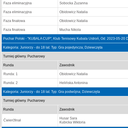
Faza eliminacyjna
Sobocka Zuzanna
Faza eliminacyjna
Obidowicz Natalia
Faza finałowa
Obidowicz Natalia
Faza finałowa
Mucha Nikola
Puchar Polski - "KUBALA CUP", Klub Tenisowy Kubala Ustroń, Od: 2023-05-20 
Kategoria: Juniorzy - do 18 lat. Typ: Gra pojedyncza; Dziewczęta
Turniej główny. Pucharowy
Runda
Zawodnik
Runda: 1
Obidowicz Natalia
Runda: 2
Helińska Antonina
Kategoria: Juniorzy - do 18 lat. Typ: Gra podwójna; Dziewczęta
Turniej główny. Pucharowy
Runda
Zawodnik
Husar Sara
Ćwierćfinał
Kubicka Wiktoria