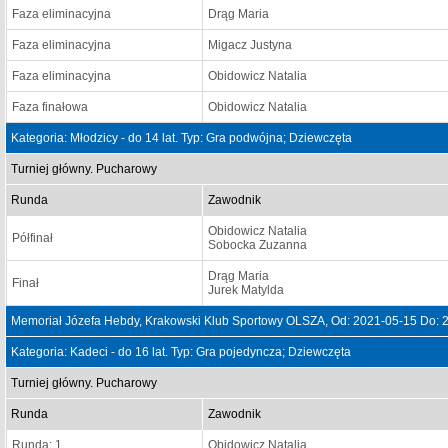
Faza eliminacyjna
Drąg Maria
Faza eliminacyjna
Migacz Justyna
Faza eliminacyjna
Obidowicz Natalia
Faza finałowa
Obidowicz Natalia
Kategoria: Młodzicy - do 14 lat. Typ: Gra podwójna; Dziewczęta
Turniej główny. Pucharowy
Runda
Zawodnik
Obidowicz Natalia
Półfinał
Sobocka Zuzanna
Drąg Maria
Finał
Jurek Matylda
Memoriał Józefa Hebdy, Krakowski Klub Sportowy OLSZA, Od: 2021-05-15 Do: 
Kategoria: Kadeci - do 16 lat. Typ: Gra pojedyncza; Dziewczęta
Turniej główny. Pucharowy
Runda
Zawodnik
Runda: 1
Obidowicz Natalia