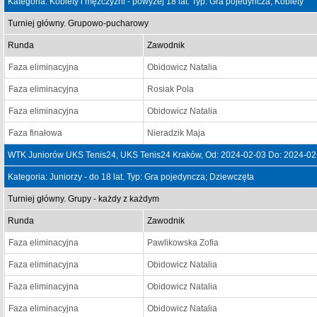
Kategoria: Kobiety i mężczyźni - powyżej 18 lat. Typ: Gra pojedyncza; Kobiety
Turniej główny. Grupowo-pucharowy
Runda
Zawodnik
Faza eliminacyjna
Obidowicz Natalia
Faza eliminacyjna
Rosiak Pola
Faza eliminacyjna
Obidowicz Natalia
Faza finałowa
Nieradzik Maja
WTK Juniorów UKS Tenis24, UKS Tenis24 Kraków, Od: 2024-02-03 Do: 2024-02
Kategoria: Juniorzy - do 18 lat. Typ: Gra pojedyncza; Dziewczęta
Turniej główny. Grupy - każdy z każdym
Runda
Zawodnik
Faza eliminacyjna
Pawlikowska Zofia
Faza eliminacyjna
Obidowicz Natalia
Faza eliminacyjna
Obidowicz Natalia
Faza eliminacyjna
Obidowicz Natalia