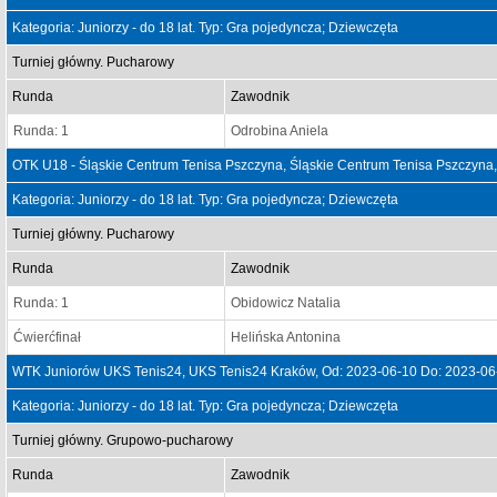
Kategoria: Juniorzy - do 18 lat. Typ: Gra pojedyncza; Dziewczęta
Turniej główny. Pucharowy
Runda
Zawodnik
Runda: 1
Odrobina Aniela
OTK U18 - Śląskie Centrum Tenisa Pszczyna, Śląskie Centrum Tenisa Pszczyna
Kategoria: Juniorzy - do 18 lat. Typ: Gra pojedyncza; Dziewczęta
Turniej główny. Pucharowy
Runda
Zawodnik
Runda: 1
Obidowicz Natalia
Ćwierćfinał
Helińska Antonina
WTK Juniorów UKS Tenis24, UKS Tenis24 Kraków, Od: 2023-06-10 Do: 2023-06
Kategoria: Juniorzy - do 18 lat. Typ: Gra pojedyncza; Dziewczęta
Turniej główny. Grupowo-pucharowy
Runda
Zawodnik