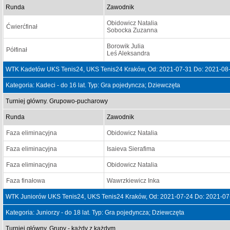
Runda
Zawodnik
Obidowicz Natalia
Ćwierćfinał
Sobocka Zuzanna
Borowik Julia
Półfinał
Leś Aleksandra
WTK Kadetów UKS Tenis24, UKS Tenis24 Kraków, Od: 2021-07-31 Do: 2021-08
Kategoria: Kadeci - do 16 lat. Typ: Gra pojedyncza; Dziewczęta
Turniej główny. Grupowo-pucharowy
Runda
Zawodnik
Faza eliminacyjna
Obidowicz Natalia
Faza eliminacyjna
Isaieva Sierafima
Faza eliminacyjna
Obidowicz Natalia
Faza finałowa
Wawrzkiewicz Inka
WTK Juniorów UKS Tenis24, UKS Tenis24 Kraków, Od: 2021-07-24 Do: 2021-07
Kategoria: Juniorzy - do 18 lat. Typ: Gra pojedyncza; Dziewczęta
Turniej główny. Grupy - każdy z każdym