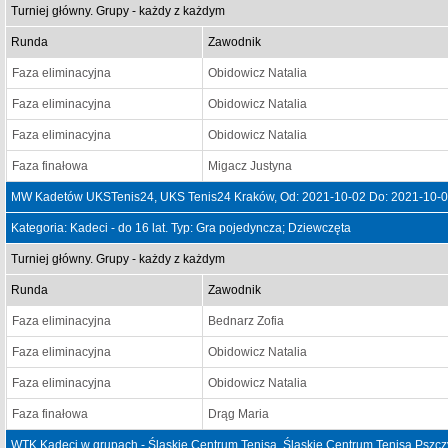
Turniej główny. Grupy - każdy z każdym
Runda
Zawodnik
Faza eliminacyjna
Obidowicz Natalia
Faza eliminacyjna
Obidowicz Natalia
Faza eliminacyjna
Obidowicz Natalia
Faza finałowa
Migacz Justyna
MW Kadetów UKSTenis24, UKS Tenis24 Kraków, Od: 2021-10-02 Do: 2021-10-
Kategoria: Kadeci - do 16 lat. Typ: Gra pojedyncza; Dziewczęta
Turniej główny. Grupy - każdy z każdym
Runda
Zawodnik
Faza eliminacyjna
Bednarz Zofia
Faza eliminacyjna
Obidowicz Natalia
Faza eliminacyjna
Obidowicz Natalia
Faza finałowa
Drąg Maria
WTK Kadeci w grupach - Śląskie Centrum Tenisa, Śląskie Centrum Tenisa Pszc