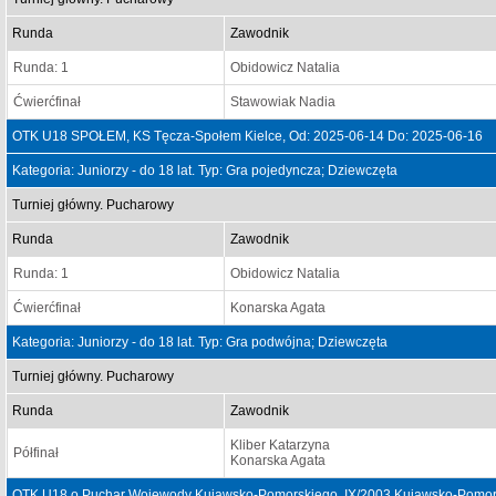
Runda
Zawodnik
Runda: 1
Obidowicz Natalia
Ćwierćfinał
Stawowiak Nadia
OTK U18 SPOŁEM, KS Tęcza-Społem Kielce, Od: 2025-06-14 Do: 2025-06-16
Kategoria: Juniorzy - do 18 lat. Typ: Gra pojedyncza; Dziewczęta
Turniej główny. Pucharowy
Runda
Zawodnik
Runda: 1
Obidowicz Natalia
Ćwierćfinał
Konarska Agata
Kategoria: Juniorzy - do 18 lat. Typ: Gra podwójna; Dziewczęta
Turniej główny. Pucharowy
Runda
Zawodnik
Kliber Katarzyna
Półfinał
Konarska Agata
OTK U18 o Puchar Wojewody Kujawsko-Pomorskiego, IX/2003 Kujawsko-Pomors