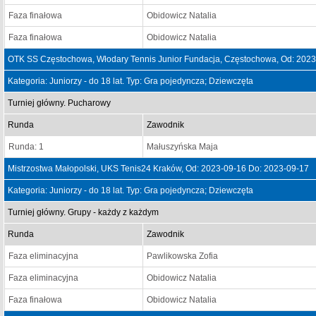
Faza finałowa
Obidowicz Natalia
Faza finałowa
Obidowicz Natalia
OTK SS Częstochowa, Włodary Tennis Junior Fundacja, Częstochowa, Od: 2023
Kategoria: Juniorzy - do 18 lat. Typ: Gra pojedyncza; Dziewczęta
Turniej główny. Pucharowy
Runda
Zawodnik
Runda: 1
Małuszyńska Maja
Mistrzostwa Małopolski, UKS Tenis24 Kraków, Od: 2023-09-16 Do: 2023-09-17
Kategoria: Juniorzy - do 18 lat. Typ: Gra pojedyncza; Dziewczęta
Turniej główny. Grupy - każdy z każdym
Runda
Zawodnik
Faza eliminacyjna
Pawlikowska Zofia
Faza eliminacyjna
Obidowicz Natalia
Faza finałowa
Obidowicz Natalia