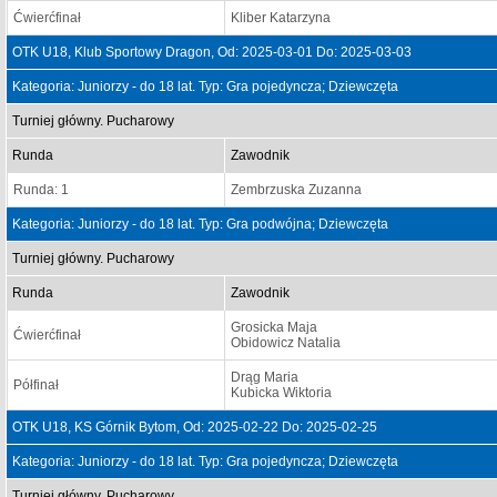
Ćwierćfinał
Kliber Katarzyna
OTK U18, Klub Sportowy Dragon, Od: 2025-03-01 Do: 2025-03-03
Kategoria: Juniorzy - do 18 lat. Typ: Gra pojedyncza; Dziewczęta
Turniej główny. Pucharowy
Runda
Zawodnik
Runda: 1
Zembrzuska Zuzanna
Kategoria: Juniorzy - do 18 lat. Typ: Gra podwójna; Dziewczęta
Turniej główny. Pucharowy
Runda
Zawodnik
Grosicka Maja
Ćwierćfinał
Obidowicz Natalia
Drąg Maria
Półfinał
Kubicka Wiktoria
OTK U18, KS Górnik Bytom, Od: 2025-02-22 Do: 2025-02-25
Kategoria: Juniorzy - do 18 lat. Typ: Gra pojedyncza; Dziewczęta
Turniej główny. Pucharowy