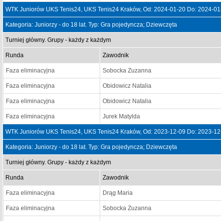
WTK Juniorów UKS Tenis24, UKS Tenis24 Kraków, Od: 2024-01-20 Do: 2024-01
Kategoria: Juniorzy - do 18 lat. Typ: Gra pojedyncza; Dziewczęta
Turniej główny. Grupy - każdy z każdym
Runda
Zawodnik
Faza eliminacyjna
Sobocka Zuzanna
Faza eliminacyjna
Obidowicz Natalia
Faza eliminacyjna
Obidowicz Natalia
Faza eliminacyjna
Jurek Matylda
WTK Juniorów UKS Tenis24, UKS Tenis24 Kraków, Od: 2023-12-09 Do: 2023-12
Kategoria: Juniorzy - do 18 lat. Typ: Gra pojedyncza; Dziewczęta
Turniej główny. Grupy - każdy z każdym
Runda
Zawodnik
Faza eliminacyjna
Drąg Maria
Faza eliminacyjna
Sobocka Zuzanna