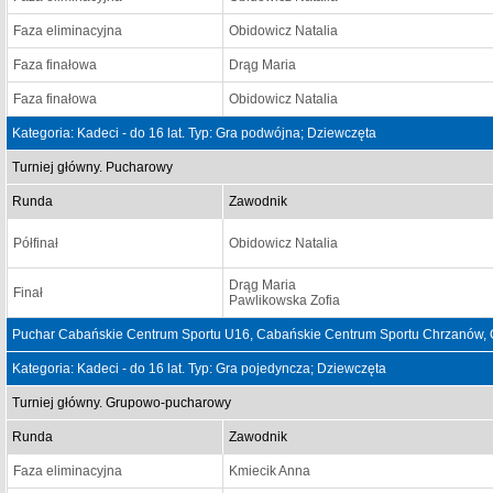
Faza eliminacyjna
Obidowicz Natalia
Faza finałowa
Drąg Maria
Faza finałowa
Obidowicz Natalia
Kategoria: Kadeci - do 16 lat. Typ: Gra podwójna; Dziewczęta
Turniej główny. Pucharowy
Runda
Zawodnik
Półfinał
Obidowicz Natalia
Drąg Maria
Finał
Pawlikowska Zofia
Puchar Cabańskie Centrum Sportu U16, Cabańskie Centrum Sportu Chrzanów, 
Kategoria: Kadeci - do 16 lat. Typ: Gra pojedyncza; Dziewczęta
Turniej główny. Grupowo-pucharowy
Runda
Zawodnik
Faza eliminacyjna
Kmiecik Anna