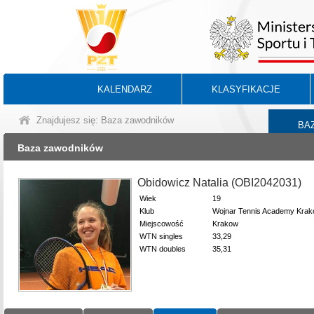
KALENDARZ
KLASYFIKACJE
Znajdujesz się: Baza zawodników
BA
Baza zawodników
Obidowicz Natalia (OBI2042031)
Wiek
19
Klub
Wojnar Tennis Academy Kra
Miejscowość
Krakow
WTN singles
33,29
WTN doubles
35,31