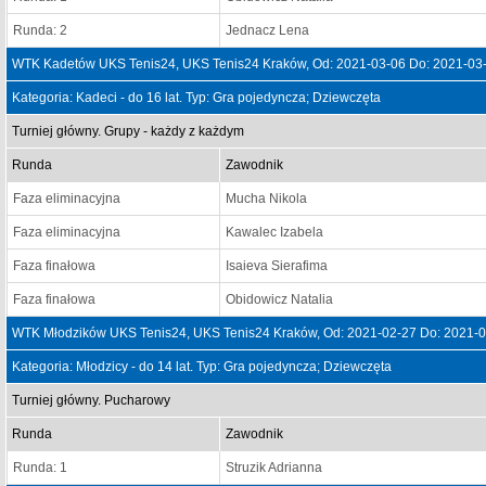
Runda: 2
Jednacz Lena
WTK Kadetów UKS Tenis24, UKS Tenis24 Kraków, Od: 2021-03-06 Do: 2021-03
Kategoria: Kadeci - do 16 lat. Typ: Gra pojedyncza; Dziewczęta
Turniej główny. Grupy - każdy z każdym
Runda
Zawodnik
Faza eliminacyjna
Mucha Nikola
Faza eliminacyjna
Kawalec Izabela
Faza finałowa
Isaieva Sierafima
Faza finałowa
Obidowicz Natalia
WTK Młodzików UKS Tenis24, UKS Tenis24 Kraków, Od: 2021-02-27 Do: 2021-
Kategoria: Młodzicy - do 14 lat. Typ: Gra pojedyncza; Dziewczęta
Turniej główny. Pucharowy
Runda
Zawodnik
Runda: 1
Struzik Adrianna