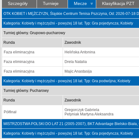
Szczegóły
Turnieje
Mecze
Klasyfikacja PZT
OTK KOBIET i MĘŻCZYZN, Śląskie Centrum Tenisa Pszczyna, Od: 2026-07-18 D
Kategoria: Kobiety i mężczyźni - powyżej 18 lat. Typ: Gra pojedyncza; Kobiety
Turniej główny. Grupowo-pucharowy
Runda
Zawodnik
Faza eliminacyjna
Helińska Antonina
Faza eliminacyjna
Drela Natalia
Faza eliminacyjna
Majic Anastasija
Kategoria: Kobiety i mężczyźni - powyżej 18 lat. Typ: Gra podwójna; Kobiety
Turniej główny. Pucharowy
Runda
Zawodnik
Gregorczyk Gabriela
Półfinał
Petyniak Martyna Aleksandra
MISTRZOSTWA POLSKI DO LAT 21 (2005-2007), BKT Advantage Bielsko-Biała, 
Kategoria: Kobiety i mężczyźni - powyżej 18 lat. Typ: Gra pojedyncza; Kobiety