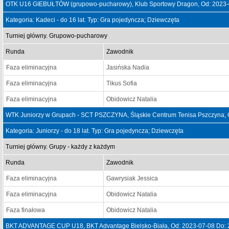
OTK U16 GIEBUŁTÓW (grupowo-pucharowy), Klub Sportowy Dragon, Od: 2023-
Kategoria: Kadeci - do 16 lat. Typ: Gra pojedyncza; Dziewczęta
Turniej główny. Grupowo-pucharowy
Runda
Zawodnik
Faza eliminacyjna
Jasińska Nadia
Faza eliminacyjna
Tikus Sofia
Faza eliminacyjna
Obidowicz Natalia
WTK Juniorzy w Grupach - SCT PSZCZYNA, Śląskie Centrum Tenisa Pszczyna, 
Kategoria: Juniorzy - do 18 lat. Typ: Gra pojedyncza; Dziewczęta
Turniej główny. Grupy - każdy z każdym
Runda
Zawodnik
Faza eliminacyjna
Gawrysiak Jessica
Faza eliminacyjna
Obidowicz Natalia
Faza finałowa
Obidowicz Natalia
BKT ADVANTAGE CUP U18, BKT Advantage Bielsko-Biała, Od: 2023-07-08 Do: 