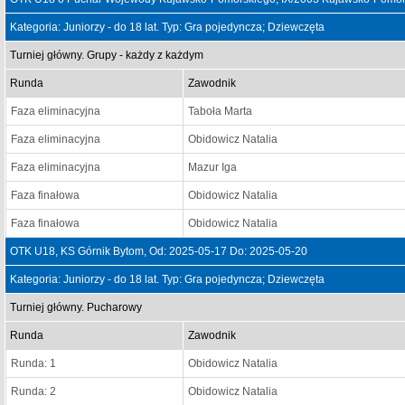
Kategoria: Juniorzy - do 18 lat. Typ: Gra pojedyncza; Dziewczęta
Turniej główny. Grupy - każdy z każdym
Runda
Zawodnik
Faza eliminacyjna
Taboła Marta
Faza eliminacyjna
Obidowicz Natalia
Faza eliminacyjna
Mazur Iga
Faza finałowa
Obidowicz Natalia
Faza finałowa
Obidowicz Natalia
OTK U18, KS Górnik Bytom, Od: 2025-05-17 Do: 2025-05-20
Kategoria: Juniorzy - do 18 lat. Typ: Gra pojedyncza; Dziewczęta
Turniej główny. Pucharowy
Runda
Zawodnik
Runda: 1
Obidowicz Natalia
Runda: 2
Obidowicz Natalia