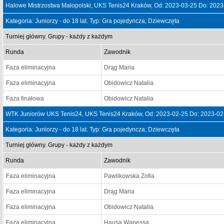
Halowe Mistrzostwa Małopolski, UKS Tenis24 Kraków, Od: 2023-03-25 Do: 2023
Kategoria: Juniorzy - do 18 lat. Typ: Gra pojedyncza; Dziewczęta
Turniej główny. Grupy - każdy z każdym
Runda
Zawodnik
Faza eliminacyjna
Drąg Maria
Faza eliminacyjna
Obidowicz Natalia
Faza finałowa
Obidowicz Natalia
WTK Juniorów UKS Tenis24, UKS Tenis24 Kraków, Od: 2023-02-25 Do: 2023-02
Kategoria: Juniorzy - do 18 lat. Typ: Gra pojedyncza; Dziewczęta
Turniej główny. Grupy - każdy z każdym
Runda
Zawodnik
Faza eliminacyjna
Pawlikowska Zofia
Faza eliminacyjna
Drąg Maria
Faza eliminacyjna
Obidowicz Natalia
Faza eliminacyjna
Hausa Wanessa