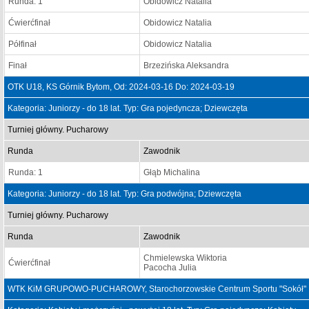
Runda: 1
Obidowicz Natalia
Ćwierćfinał
Obidowicz Natalia
Półfinał
Obidowicz Natalia
Finał
Brzezińska Aleksandra
OTK U18, KS Górnik Bytom, Od: 2024-03-16 Do: 2024-03-19
Kategoria: Juniorzy - do 18 lat. Typ: Gra pojedyncza; Dziewczęta
Turniej główny. Pucharowy
Runda
Zawodnik
Runda: 1
Głąb Michalina
Kategoria: Juniorzy - do 18 lat. Typ: Gra podwójna; Dziewczęta
Turniej główny. Pucharowy
Runda
Zawodnik
Chmielewska Wiktoria
Ćwierćfinał
Pacocha Julia
WTK KiM GRUPOWO-PUCHAROWY, Starochorzowskie Centrum Sportu "Sokół" , 