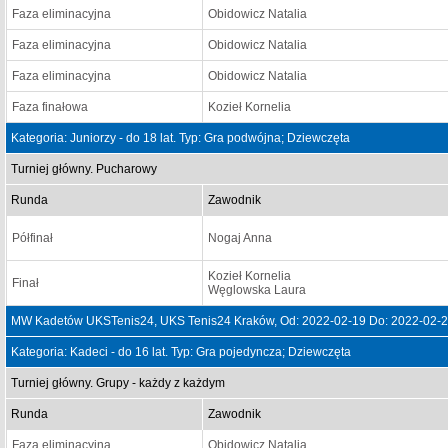
Faza eliminacyjna
Obidowicz Natalia
Faza eliminacyjna
Obidowicz Natalia
Faza eliminacyjna
Obidowicz Natalia
Faza finałowa
Kozieł Kornelia
Kategoria: Juniorzy - do 18 lat. Typ: Gra podwójna; Dziewczęta
Turniej główny. Pucharowy
Runda
Zawodnik
Półfinał
Nogaj Anna
Kozieł Kornelia
Finał
Węglowska Laura
MW Kadetów UKSTenis24, UKS Tenis24 Kraków, Od: 2022-02-19 Do: 2022-02-
Kategoria: Kadeci - do 16 lat. Typ: Gra pojedyncza; Dziewczęta
Turniej główny. Grupy - każdy z każdym
Runda
Zawodnik
Faza eliminacyjna
Obidowicz Natalia