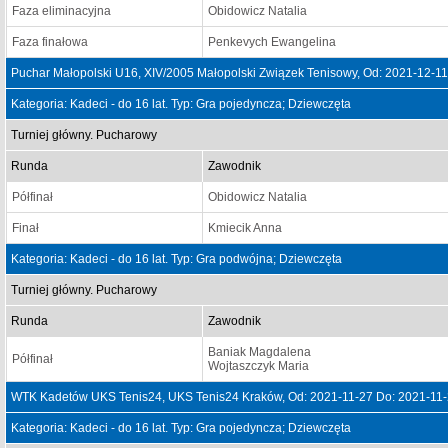
Faza eliminacyjna
Obidowicz Natalia
Faza finałowa
Penkevych Ewangelina
Puchar Małopolski U16, XIV/2005 Małopolski Związek Tenisowy, Od: 2021-12-1
Kategoria: Kadeci - do 16 lat. Typ: Gra pojedyncza; Dziewczęta
Turniej główny. Pucharowy
Runda
Zawodnik
Półfinał
Obidowicz Natalia
Finał
Kmiecik Anna
Kategoria: Kadeci - do 16 lat. Typ: Gra podwójna; Dziewczęta
Turniej główny. Pucharowy
Runda
Zawodnik
Baniak Magdalena
Półfinał
Wojtaszczyk Maria
WTK Kadetów UKS Tenis24, UKS Tenis24 Kraków, Od: 2021-11-27 Do: 2021-11
Kategoria: Kadeci - do 16 lat. Typ: Gra pojedyncza; Dziewczęta