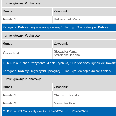
Turniej główny. Pucharowy
Runda
Zawodnik
Runda: 1
Halbersztadt Marta
Kategoria: Kobiety i mężczyźni - powyżej 18 lat. Typ: Gra podwójna; Kobiety
Turniej główny. Pucharowy
Runda
Zawodnik
Głowacka Maria
Ćwierćfinał
Strzelecka Joanna
OTK KiM o Puchar Prezydenta Miasta Rybnika, Klub Sportowy Rybnickie Towarz
Kategoria: Kobiety i mężczyźni - powyżej 18 lat. Typ: Gra pojedyncza; Kobiety
Turniej główny. Pucharowy
Runda
Zawodnik
Runda: 1
Obidowicz Natalia
Runda: 2
Marushka Alina
OTK K+M, KS Górnik Bytom, Od: 2026-02-28 Do: 2026-03-02