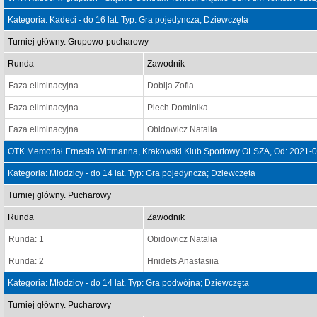
Kategoria: Kadeci - do 16 lat. Typ: Gra pojedyncza; Dziewczęta
Turniej główny. Grupowo-pucharowy
Runda
Zawodnik
Faza eliminacyjna
Dobija Zofia
Faza eliminacyjna
Piech Dominika
Faza eliminacyjna
Obidowicz Natalia
OTK Memoriał Ernesta Wittmanna, Krakowski Klub Sportowy OLSZA, Od: 2021-
Kategoria: Młodzicy - do 14 lat. Typ: Gra pojedyncza; Dziewczęta
Turniej główny. Pucharowy
Runda
Zawodnik
Runda: 1
Obidowicz Natalia
Runda: 2
Hnidets Anastasiia
Kategoria: Młodzicy - do 14 lat. Typ: Gra podwójna; Dziewczęta
Turniej główny. Pucharowy