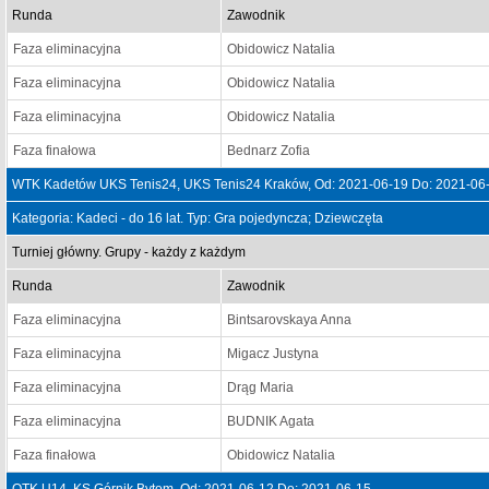
Runda
Zawodnik
Faza eliminacyjna
Obidowicz Natalia
Faza eliminacyjna
Obidowicz Natalia
Faza eliminacyjna
Obidowicz Natalia
Faza finałowa
Bednarz Zofia
WTK Kadetów UKS Tenis24, UKS Tenis24 Kraków, Od: 2021-06-19 Do: 2021-06
Kategoria: Kadeci - do 16 lat. Typ: Gra pojedyncza; Dziewczęta
Turniej główny. Grupy - każdy z każdym
Runda
Zawodnik
Faza eliminacyjna
Bintsarovskaya Anna
Faza eliminacyjna
Migacz Justyna
Faza eliminacyjna
Drąg Maria
Faza eliminacyjna
BUDNIK Agata
Faza finałowa
Obidowicz Natalia