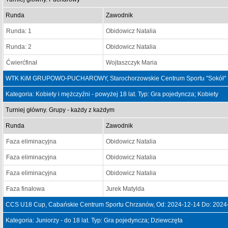
Runda
Zawodnik
Runda: 1
Obidowicz Natalia
Runda: 2
Obidowicz Natalia
Ćwierćfinał
Wojtaszczyk Maria
WTK KiM GRUPOWO-PUCHAROWY, Starochorzowskie Centrum Sportu "Sokół" , 
Kategoria: Kobiety i mężczyźni - powyżej 18 lat. Typ: Gra pojedyncza; Kobiety
Turniej główny. Grupy - każdy z każdym
Runda
Zawodnik
Faza eliminacyjna
Obidowicz Natalia
Faza eliminacyjna
Obidowicz Natalia
Faza eliminacyjna
Obidowicz Natalia
Faza finałowa
Jurek Matylda
CCS U18 Cup, Cabańskie Centrum Sportu Chrzanów, Od: 2024-12-14 Do: 2024
Kategoria: Juniorzy - do 18 lat. Typ: Gra pojedyncza; Dziewczęta