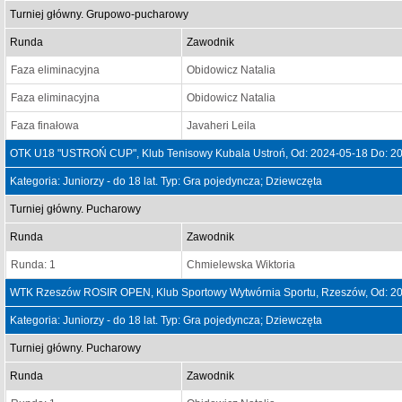
Turniej główny. Grupowo-pucharowy
Runda
Zawodnik
Faza eliminacyjna
Obidowicz Natalia
Faza eliminacyjna
Obidowicz Natalia
Faza finałowa
Javaheri Leila
OTK U18 "USTROŃ CUP", Klub Tenisowy Kubala Ustroń, Od: 2024-05-18 Do: 2
Kategoria: Juniorzy - do 18 lat. Typ: Gra pojedyncza; Dziewczęta
Turniej główny. Pucharowy
Runda
Zawodnik
Runda: 1
Chmielewska Wiktoria
WTK Rzeszów ROSIR OPEN, Klub Sportowy Wytwórnia Sportu, Rzeszów, Od: 20
Kategoria: Juniorzy - do 18 lat. Typ: Gra pojedyncza; Dziewczęta
Turniej główny. Pucharowy
Runda
Zawodnik