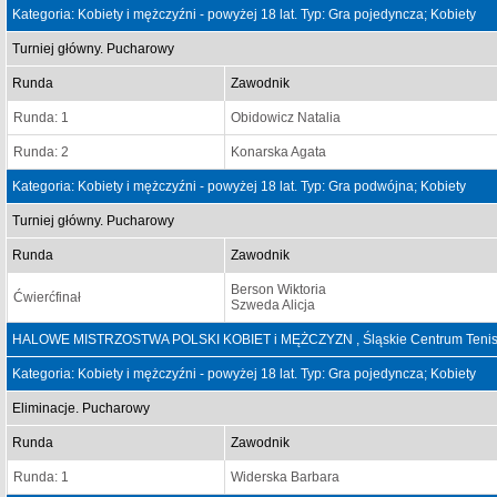
Kategoria: Kobiety i mężczyźni - powyżej 18 lat. Typ: Gra pojedyncza; Kobiety
Turniej główny. Pucharowy
Runda
Zawodnik
Runda: 1
Obidowicz Natalia
Runda: 2
Konarska Agata
Kategoria: Kobiety i mężczyźni - powyżej 18 lat. Typ: Gra podwójna; Kobiety
Turniej główny. Pucharowy
Runda
Zawodnik
Berson Wiktoria
Ćwierćfinał
Szweda Alicja
HALOWE MISTRZOSTWA POLSKI KOBIET i MĘŻCZYZN , Śląskie Centrum Tenisa 
Kategoria: Kobiety i mężczyźni - powyżej 18 lat. Typ: Gra pojedyncza; Kobiety
Eliminacje. Pucharowy
Runda
Zawodnik
Runda: 1
Widerska Barbara