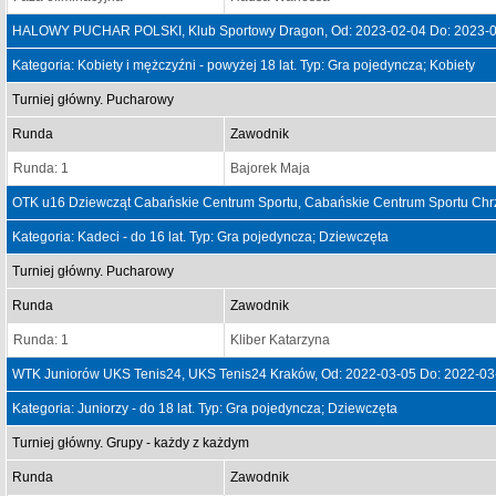
HALOWY PUCHAR POLSKI, Klub Sportowy Dragon, Od: 2023-02-04 Do: 2023-
Kategoria: Kobiety i mężczyźni - powyżej 18 lat. Typ: Gra pojedyncza; Kobiety
Turniej główny. Pucharowy
Runda
Zawodnik
Runda: 1
Bajorek Maja
OTK u16 Dziewcząt Cabańskie Centrum Sportu, Cabańskie Centrum Sportu Chr
Kategoria: Kadeci - do 16 lat. Typ: Gra pojedyncza; Dziewczęta
Turniej główny. Pucharowy
Runda
Zawodnik
Runda: 1
Kliber Katarzyna
WTK Juniorów UKS Tenis24, UKS Tenis24 Kraków, Od: 2022-03-05 Do: 2022-03
Kategoria: Juniorzy - do 18 lat. Typ: Gra pojedyncza; Dziewczęta
Turniej główny. Grupy - każdy z każdym
Runda
Zawodnik