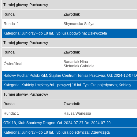
Turniej główny. Pucharowy
Runda
Zawodnik
Runda: 1
Shymanska Sofiya
Kategoria: Juniorzy - do 18 lat. Typ: Gra podwójna; Dziewczęta
Turniej główny. Pucharowy
Runda
Zawodnik
Banasiak Nina
Ćwierćfinał
Stefaniak Gabriela
Halowy Puchar Polski KiM, Śląskie Centrum Tenisa Pszczyna, Od: 2024-12-07 
Kategoria: Kobiety i mężczyźni - powyżej 18 lat. Typ: Gra pojedyncza; Kobiety
Turniej główny. Pucharowy
Runda
Zawodnik
Runda: 1
Hausa Wanessa
OTK 18, Klub Sportowy Dragon, Od: 2024-07-27 Do: 2024-07-29
Kategoria: Juniorzy - do 18 lat. Typ: Gra pojedyncza; Dziewczęta