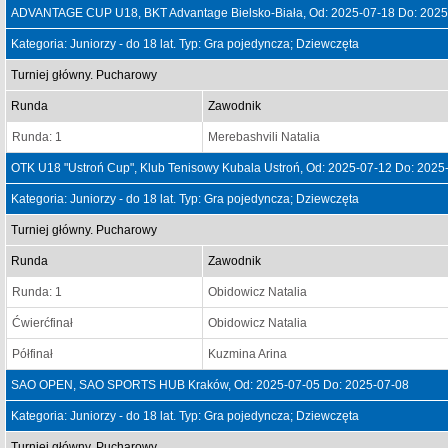
ADVANTAGE CUP U18, BKT Advantage Bielsko-Biała, Od: 2025-07-18 Do: 2025
Kategoria: Juniorzy - do 18 lat. Typ: Gra pojedyncza; Dziewczęta
Turniej główny. Pucharowy
Runda
Zawodnik
Runda: 1
Merebashvili Natalia
OTK U18 "Ustroń Cup", Klub Tenisowy Kubala Ustroń, Od: 2025-07-12 Do: 2025
Kategoria: Juniorzy - do 18 lat. Typ: Gra pojedyncza; Dziewczęta
Turniej główny. Pucharowy
Runda
Zawodnik
Runda: 1
Obidowicz Natalia
Ćwierćfinał
Obidowicz Natalia
Półfinał
Kuzmina Arina
SAO OPEN, SAO SPORTS HUB Kraków, Od: 2025-07-05 Do: 2025-07-08
Kategoria: Juniorzy - do 18 lat. Typ: Gra pojedyncza; Dziewczęta
Turniej główny. Pucharowy