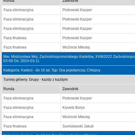
Runda
Zawodnik
Faza eliminacyjna
Piotrowski Kacper
Faza eliminacyjna
Piotrowski Kacper
Faza eliminacyjna
Piotrowski Kacper
Faza finałowa
Piotrowski Kacper
Faza finałowa
Woźnicki Mikołaj
Mw- Mistrzostwa Woj. Zachodniopomorskiego Kadetów, XVIII/2022 Zachodniopom
03-09 Do: 2024-03-11
Kategoria: Kadeci - do 16 lat. Typ: Gra pojedyncza; Chłopcy
Turniej główny. Grupy - każdy z każdym
Runda
Zawodnik
Faza eliminacyjna
Piotrowski Kacper
Faza eliminacyjna
Kryvets Borys
Faza eliminacyjna
Woźnicki Mikołaj
Faza finałowa
Sumisławski Jakub