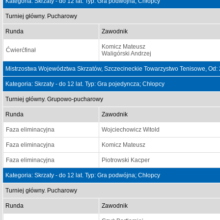
Kategoria: Skrzaty - do 12 lat. Typ: Gra podwójna; Chłopcy
Turniej główny. Pucharowy
Runda
Zawodnik
Komicz Mateusz
Ćwierćfinał
Waligórski Andrzej
Mistrzostwa Województwa Skrzatów, Szczecineckie Towarzystwo Tenisowe, Od:
Kategoria: Skrzaty - do 12 lat. Typ: Gra pojedyncza; Chłopcy
Turniej główny. Grupowo-pucharowy
Runda
Zawodnik
Faza eliminacyjna
Wojciechowicz Witold
Faza eliminacyjna
Komicz Mateusz
Faza eliminacyjna
Piotrowski Kacper
Kategoria: Skrzaty - do 12 lat. Typ: Gra podwójna; Chłopcy
Turniej główny. Pucharowy
Runda
Zawodnik