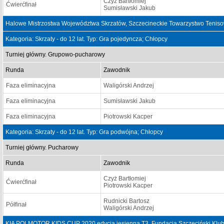
Czyż Bartłomiej
Ćwierćfinał
Sumisławski Jakub
Halowe Mistrzostwa Województwa Skrzatów, Szczecineckie Towarzystwo Teniso
Kategoria: Skrzaty - do 12 lat. Typ: Gra pojedyncza; Chłopcy
Turniej główny. Grupowo-pucharowy
Runda
Zawodnik
Faza eliminacyjna
Waligórski Andrzej
Faza eliminacyjna
Sumisławski Jakub
Faza eliminacyjna
Piotrowski Kacper
Kategoria: Skrzaty - do 12 lat. Typ: Gra podwójna; Chłopcy
Turniej główny. Pucharowy
Runda
Zawodnik
Czyż Bartłomiej
Ćwierćfinał
Piotrowski Kacper
Rudnicki Bartosz
Półfinał
Waligórski Andrzej
KIA POLMOTOR KIDS CUP 2020 edycja jesienna T3, Fundacja Szczeciński Klub 