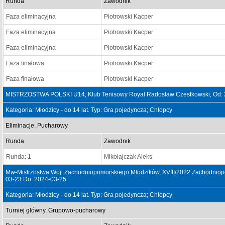
Runda
Zawodnik
Faza eliminacyjna
Piotrowski Kacper
Faza eliminacyjna
Piotrowski Kacper
Faza eliminacyjna
Piotrowski Kacper
Faza finałowa
Piotrowski Kacper
Faza finałowa
Piotrowski Kacper
MISTRZOSTWA POLSKI U14, Klub Tenisowy Royal Radosław Czestkowski, Od: 
Kategoria: Młodzicy - do 14 lat. Typ: Gra pojedyncza; Chłopcy
Eliminacje. Pucharowy
Runda
Zawodnik
Runda: 1
Mikołajczak Aleks
Mw-Mistrzostwa Woj. Zachodniopomorskiego Młodzików, XVIII/2022 Zachodniopo
03-23 Do: 2024-03-25
Kategoria: Młodzicy - do 14 lat. Typ: Gra pojedyncza; Chłopcy
Turniej główny. Grupowo-pucharowy