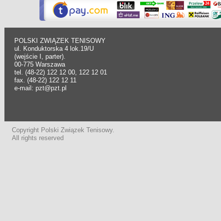
POLSKI ZWIĄZEK TENISOWY
ul. Konduktorska 4 lok.19/U
(wejście I, parter).
00-775 Warszawa
tel. (48-22) 122 12 00, 122 12 01
fax. (48-22) 122 12 11
e-mail: pzt@pzt.pl
Copyright Polski Związek Tenisowy.
All rights reserved