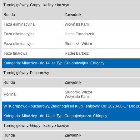
Turniej główny. Grupy - każdy z każdym
Runda
Zawodnik
Faza eliminacyjna
Wołyński Kamil
Faza eliminacyjna
Hinca Franciszek
Faza eliminacyjna
Śluborski Wiktor
Faza finałowa
Radej Bartosz
Kategoria: Młodzicy - do 14 lat. Typ: Gra podwójna; Chłopcy
Turniej główny. Pucharowy
Runda
Zawodnik
Śluborski Wiktor
Półfinał
Wołyński Kamil
WTK grupowo - pucharowy, Zielonogórski Klub Tenisowy, Od: 2023-06-17 Do: 2
Kategoria: Młodzicy - do 14 lat. Typ: Gra pojedyncza; Chłopcy
Turniej główny. Grupy - każdy z każdym
Runda
Zawodnik