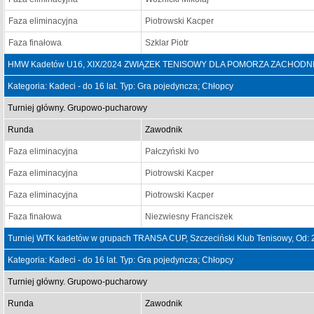
Faza eliminacyjna
Piotrowski Kacper
Faza finałowa
Szklar Piotr
HMW Kadetów U16, XIX/2024 ZWIĄZEK TENISOWY DLA POMORZA ZACHODNIEG
Kategoria: Kadeci - do 16 lat. Typ: Gra pojedyncza; Chłopcy
Turniej główny. Grupowo-pucharowy
Runda
Zawodnik
Faza eliminacyjna
Pałczyński Ivo
Faza eliminacyjna
Piotrowski Kacper
Faza eliminacyjna
Piotrowski Kacper
Faza finałowa
Niezwiesny Franciszek
Turniej WTK kadetów w grupach TRANSA CUP, Szczeciński Klub Tenisowy, Od: 
Kategoria: Kadeci - do 16 lat. Typ: Gra pojedyncza; Chłopcy
Turniej główny. Grupowo-pucharowy
Runda
Zawodnik