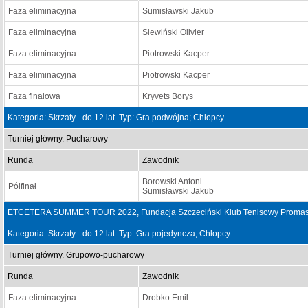
Faza eliminacyjna
Sumisławski Jakub
Faza eliminacyjna
Siewiński Olivier
Faza eliminacyjna
Piotrowski Kacper
Faza eliminacyjna
Piotrowski Kacper
Faza finałowa
Kryvets Borys
Kategoria: Skrzaty - do 12 lat. Typ: Gra podwójna; Chłopcy
Turniej główny. Pucharowy
Runda
Zawodnik
Borowski Antoni
Półfinał
Sumisławski Jakub
ETCETERA SUMMER TOUR 2022, Fundacja Szczeciński Klub Tenisowy Promaste
Kategoria: Skrzaty - do 12 lat. Typ: Gra pojedyncza; Chłopcy
Turniej główny. Grupowo-pucharowy
Runda
Zawodnik
Faza eliminacyjna
Drobko Emil