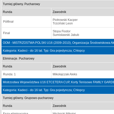
Turniej główny. Pucharowy
Runda
Zawodnik
Piotrowski Kacper
Półfinał
Trzciński Leon
Stopa Fiodor
Finał
Sumisławski Jakub
OOM - MISTRZOSTWA POLSKI U16 (2009-2010), Organizacja Środowiskowa Aka
Kategoria: Kadeci - do 16 lat. Typ: Gra pojedyncza; Chłopcy
Eliminacje. Pucharowy
Runda
Zawodnik
Runda: 1
Mikołajczak Aleks
Mistrzostwa Województwa U16 ETCETERA CUP, Korty Tenisowe FAMILY GARDEN
Kategoria: Kadeci - do 16 lat. Typ: Gra pojedyncza; Chłopcy
Turniej główny. Grupowo-pucharowy
Runda
Zawodnik
Faza eliminacyjna
Woźnicki Mikołaj