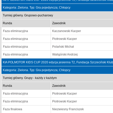
Kategoria: Zielona. Typ: Gra pojedyncza; Chłopcy
Turniej główny. Grupowo-pucharowy
Runda
Zawodnik
Faza eliminacyjna
Kaczanowski Kacper
Faza eliminacyjna
Piotrowski Kacper
Faza eliminacyjna
Polański Michał
Faza eliminacyjna
Waligórski Andrzej
KIA POLMOTOR KIDS CUP 2020 edycja jesienna T2, Fundacja Szczeciński Klub
Kategoria: Zielona. Typ: Gra pojedyncza; Chłopcy
Turniej główny. Grupy - każdy z każdym
Runda
Zawodnik
Faza eliminacyjna
Piotrowski Kacper
Faza eliminacyjna
Piotrowski Kacper
Faza finałowa
Niezwiesny Franciszek