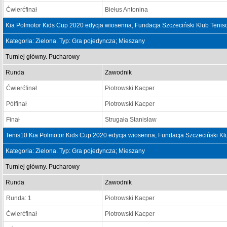
Ćwierćfinał
Biełus Antonina
Kia Polmotor Kids Cup 2020 edycja wiosenna, Fundacja Szczeciński Klub Teni
Kategoria: Zielona. Typ: Gra pojedyncza; Mieszany
Turniej główny. Pucharowy
Runda
Zawodnik
Ćwierćfinał
Piotrowski Kacper
Półfinał
Piotrowski Kacper
Finał
Strugała Stanisław
Tenis10 Kia Polmotor Kids Cup 2020 edycja wiosenna, Fundacja Szczeciński K
Kategoria: Zielona. Typ: Gra pojedyncza; Mieszany
Turniej główny. Pucharowy
Runda
Zawodnik
Runda: 1
Piotrowski Kacper
Ćwierćfinał
Piotrowski Kacper