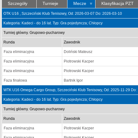
Szczegóły
Turnieje
Mecze
Klasyfikacja PZT
OTK U16 , Szczeciński Klub Tenisowy, Od: 2026-03-07 Do: 2026-03-10
Kategoria: Kadeci - do 16 lat. Typ: Gra pojedyncza; Chłopcy
Turniej główny. Grupowo-pucharowy
Runda
Zawodnik
Faza eliminacyjna
Doliński Mateusz
Faza eliminacyjna
Piotrowski Kacper
Faza eliminacyjna
Piotrowski Kacper
Faza finałowa
Bartnik Igor
WTK U16 Omega Cargo Group, Szczeciński Klub Tenisowy, Od: 2025-11-29 Do:
Kategoria: Kadeci - do 16 lat. Typ: Gra pojedyncza; Chłopcy
Turniej główny. Grupowo-pucharowy
Runda
Zawodnik
Faza eliminacyjna
Piotrowski Kacper
Faza eliminacyjna
Piotrowski Kacper