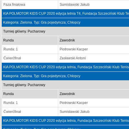
Faza finałowa
Sumisławski Jakub
KIA POLMOTOR KIDS CUP 2020 edycja letnia T4, Fundacja Szczeciński Klub Te
Kategoria: Zielona. Typ: Gra pojedyncza; Chłopcy
Turniej główny. Pucharowy
Runda
Zawodnik
Runda: 1
Piotrowski Kacper
Ćwierćfinał
Zasławski Antoni
KIA POLMOTOR KIDS CUP 2020 edycja letnia, Fundacja Szczeciński Klub Tenis
Kategoria: Zielona. Typ: Gra pojedyncza; Chłopcy
Turniej główny. Pucharowy
Runda
Zawodnik
Runda: 1
Piotrowski Kacper
Ćwierćfinał
Sumisławski Jakub
KIA POLMOTOR KIDS CUP 2020 edycja letnia, Fundacja Szczeciński Klub Tenis