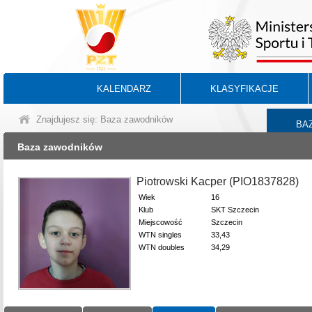
KALENDARZ
KLASYFIKACJE
Znajdujesz się: Baza zawodników
BA
Baza zawodników
Piotrowski Kacper (PIO1837828)
Wiek
16
Klub
SKT Szczecin
Miejscowość
Szczecin
WTN singles
33,43
WTN doubles
34,29