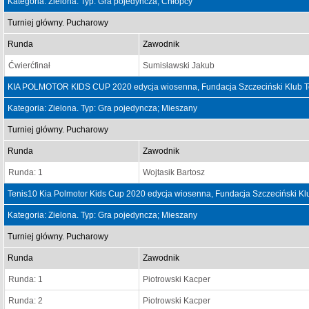
Kategoria: Zielona. Typ: Gra pojedyncza; Chłopcy
Turniej główny. Pucharowy
Runda
Zawodnik
Ćwierćfinał
Sumisławski Jakub
KIA POLMOTOR KIDS CUP 2020 edycja wiosenna, Fundacja Szczeciński Klub Te
Kategoria: Zielona. Typ: Gra pojedyncza; Mieszany
Turniej główny. Pucharowy
Runda
Zawodnik
Runda: 1
Wojtasik Bartosz
Tenis10 Kia Polmotor Kids Cup 2020 edycja wiosenna, Fundacja Szczeciński K
Kategoria: Zielona. Typ: Gra pojedyncza; Mieszany
Turniej główny. Pucharowy
Runda
Zawodnik
Runda: 1
Piotrowski Kacper
Runda: 2
Piotrowski Kacper