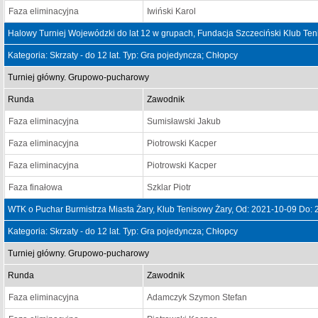
Faza eliminacyjna
Iwiński Karol
Halowy Turniej Wojewódzki do lat 12 w grupach, Fundacja Szczeciński Klub Te
Kategoria: Skrzaty - do 12 lat. Typ: Gra pojedyncza; Chłopcy
Turniej główny. Grupowo-pucharowy
Runda
Zawodnik
Faza eliminacyjna
Sumisławski Jakub
Faza eliminacyjna
Piotrowski Kacper
Faza eliminacyjna
Piotrowski Kacper
Faza finałowa
Szklar Piotr
WTK o Puchar Burmistrza Miasta Żary, Klub Tenisowy Żary, Od: 2021-10-09 Do:
Kategoria: Skrzaty - do 12 lat. Typ: Gra pojedyncza; Chłopcy
Turniej główny. Grupowo-pucharowy
Runda
Zawodnik
Faza eliminacyjna
Adamczyk Szymon Stefan