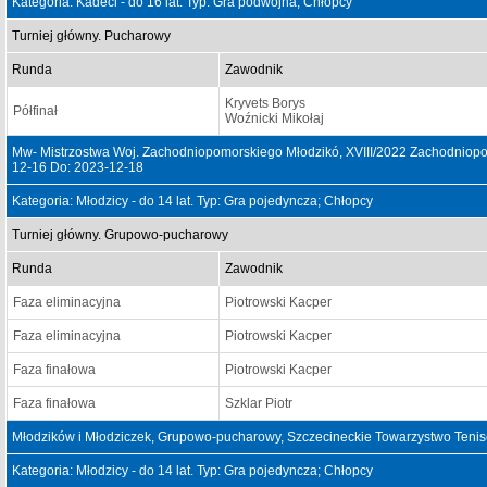
Kategoria: Kadeci - do 16 lat. Typ: Gra podwójna; Chłopcy
Turniej główny. Pucharowy
Runda
Zawodnik
Kryvets Borys
Półfinał
Woźnicki Mikołaj
Mw- Mistrzostwa Woj. Zachodniopomorskiego Młodzikó, XVIII/2022 Zachodniopo
12-16 Do: 2023-12-18
Kategoria: Młodzicy - do 14 lat. Typ: Gra pojedyncza; Chłopcy
Turniej główny. Grupowo-pucharowy
Runda
Zawodnik
Faza eliminacyjna
Piotrowski Kacper
Faza eliminacyjna
Piotrowski Kacper
Faza finałowa
Piotrowski Kacper
Faza finałowa
Szklar Piotr
Młodzików i Młodziczek, Grupowo-pucharowy, Szczecineckie Towarzystwo Teni
Kategoria: Młodzicy - do 14 lat. Typ: Gra pojedyncza; Chłopcy