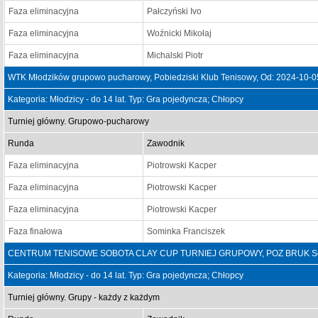
Faza eliminacyjna
Pałczyński Ivo
Faza eliminacyjna
Woźnicki Mikołaj
Faza eliminacyjna
Michalski Piotr
WTK Młodzików grupowo pucharowy, Pobiedziski Klub Tenisowy, Od: 2024-10-0
Kategoria: Młodzicy - do 14 lat. Typ: Gra pojedyncza; Chłopcy
Turniej główny. Grupowo-pucharowy
Runda
Zawodnik
Faza eliminacyjna
Piotrowski Kacper
Faza eliminacyjna
Piotrowski Kacper
Faza eliminacyjna
Piotrowski Kacper
Faza finałowa
Sominka Franciszek
CENTRUM TENISOWE SOBOTA CLAY CUP TURNIEJ GRUPOWY, POZ BRUK Sobot
Kategoria: Młodzicy - do 14 lat. Typ: Gra pojedyncza; Chłopcy
Turniej główny. Grupy - każdy z każdym