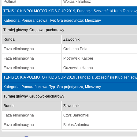
Półfinał
Wojtasik Bartosz
TENIS 10 KIA POLMOTOR KIDS CUP 2019, Fundacja Szczeciński Klub Tenisowy
Kategoria: Pomarańczowa. Typ: Gra pojedyncza; Mieszany
Turniej główny. Grupowo-pucharowy
Runda
Zawodnik
Faza eliminacyjna
Grobelna Pola
Faza eliminacyjna
Piotrowski Kacper
Faza eliminacyjna
Guzowska Hanna
TENIS 10 KIA POLMOTOR KIDS CUP 2019 , Fundacja Szczeciński Klub Tenisowy
Kategoria: Pomarańczowa. Typ: Gra pojedyncza; Mieszany
Turniej główny. Grupowo-pucharowy
Runda
Zawodnik
Faza eliminacyjna
Czyż Bartłomiej
Faza eliminacyjna
Biełus Antonina