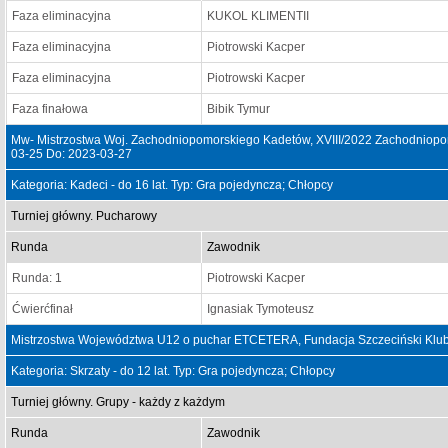
Faza eliminacyjna
KUKOL KLIMENTII
Faza eliminacyjna
Piotrowski Kacper
Faza eliminacyjna
Piotrowski Kacper
Faza finałowa
Bibik Tymur
Mw- Mistrzostwa Woj. Zachodniopomorskiego Kadetów, XVIII/2022 Zachodniopom
03-25 Do: 2023-03-27
Kategoria: Kadeci - do 16 lat. Typ: Gra pojedyncza; Chłopcy
Turniej główny. Pucharowy
Runda
Zawodnik
Runda: 1
Piotrowski Kacper
Ćwierćfinał
Ignasiak Tymoteusz
Mistrzostwa Województwa U12 o puchar ETCETERA, Fundacja Szczeciński Klub
Kategoria: Skrzaty - do 12 lat. Typ: Gra pojedyncza; Chłopcy
Turniej główny. Grupy - każdy z każdym
Runda
Zawodnik