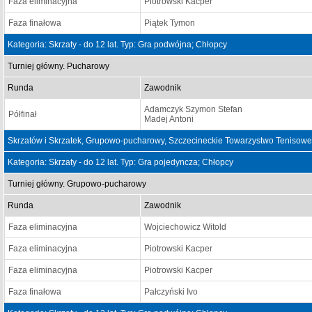
Faza eliminacyjna
Piotrowski Kacper
Faza finałowa
Piątek Tymon
Kategoria: Skrzaty - do 12 lat. Typ: Gra podwójna; Chłopcy
Turniej główny. Pucharowy
Runda
Zawodnik
Adamczyk Szymon Stefan
Półfinał
Madej Antoni
Skrzatów i Skrzatek, Grupowo-pucharowy, Szczecineckie Towarzystwo Tenisowe
Kategoria: Skrzaty - do 12 lat. Typ: Gra pojedyncza; Chłopcy
Turniej główny. Grupowo-pucharowy
Runda
Zawodnik
Faza eliminacyjna
Wojciechowicz Witold
Faza eliminacyjna
Piotrowski Kacper
Faza eliminacyjna
Piotrowski Kacper
Faza finałowa
Pałczyński Ivo