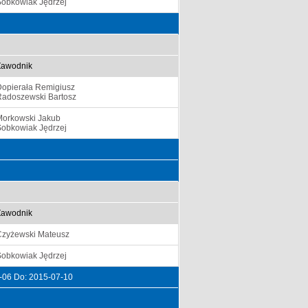
Sobkowiak Jędrzej
Zawodnik
Dopierała Remigiusz
Radoszewski Bartosz
Morkowski Jakub
Sobkowiak Jędrzej
Zawodnik
Czyżewski Mateusz
Sobkowiak Jędrzej
-06 Do: 2015-07-10