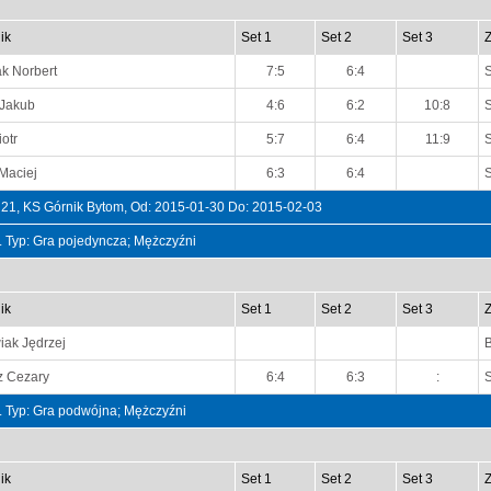
ik
Set 1
Set 2
Set 3
k Norbert
7:5
6:4
 Jakub
4:6
6:2
10:8
otr
5:7
6:4
11:9
Maciej
6:3
6:4
 21, KS Górnik Bytom, Od: 2015-01-30 Do: 2015-02-03
t. Typ: Gra pojedyncza; Mężczyźni
ik
Set 1
Set 2
Set 3
ak Jędrzej
z Cezary
6:4
6:3
:
t. Typ: Gra podwójna; Mężczyźni
ik
Set 1
Set 2
Set 3