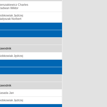
erszakiewicz Charles
Radwan Wiktor
Sobkowiak Jędrzej
adyszak Norbert
Zawodnik
Sobkowiak Jędrzej
Zawodnik
Zasada Jan
Sobkowiak Jędrzej