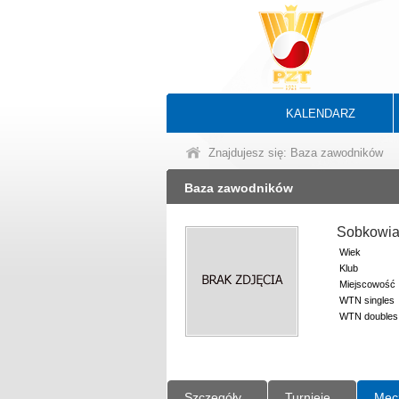
KALENDARZ
Znajdujesz się: Baza zawodników
Baza zawodników
Sobkowia
Wiek
Klub
Miejscowość
WTN singles
WTN doubles
Szczegóły
Turnieje
Mec