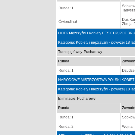
Sobkowi
Runda: 1
Tadysza
Duś Kar
Ćwierćfinał
Zbroja P
HOTK Mężczyźni i Kobiety CTS CUP, POZ BRU
Kategoria: Kobiety i mężczyźni - powyżej 18 la
Turniej główny. Pucharowy
Runda
Zawodn
Runda: 1
Dzudze
NARODOWE MISTRZOSTWA POLSKI KOBIET I MĘ
Kategoria: Kobiety i mężczyźni - powyżej 18 la
Eliminacje. Pucharowy
Runda
Zawodn
Runda: 1
Sobkowi
Runda: 2
Wojnar 