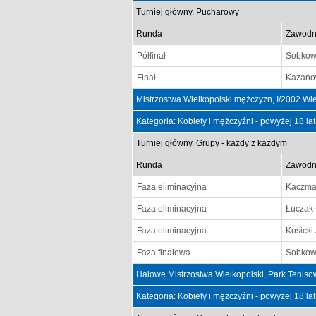
Turniej główny. Pucharowy
Runda
Zawodn
Półfinał
Sobkowi
Finał
Kazano
Mistrzostwa Wielkopolski mężczyzn, I/2002 Wi
Kategoria: Kobiety i mężczyźni - powyżej 18 la
Turniej główny. Grupy - każdy z każdym
Runda
Zawodn
Faza eliminacyjna
Kaczma
Faza eliminacyjna
Łuczak 
Faza eliminacyjna
Kosicki
Faza finałowa
Sobkowi
Halowe Mistrzostwa Wielkopolski, Park Tenis
Kategoria: Kobiety i mężczyźni - powyżej 18 la