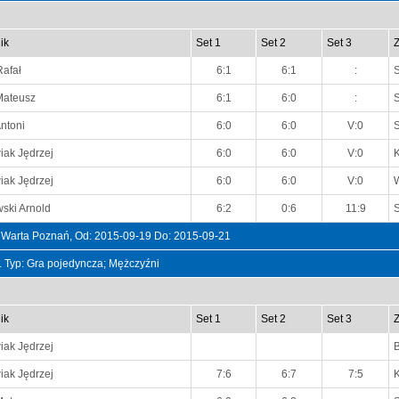
ik
Set 1
Set 2
Set 3
Rafał
6:1
6:1
:
Mateusz
6:1
6:0
:
ntoni
6:0
6:0
V:0
ak Jędrzej
6:0
6:0
V:0
K
ak Jędrzej
6:0
6:0
V:0
ski Arnold
6:2
0:6
11:9
Warta Poznań, Od: 2015-09-19 Do: 2015-09-21
t. Typ: Gra pojedyncza; Mężczyźni
ik
Set 1
Set 2
Set 3
ak Jędrzej
ak Jędrzej
7:6
6:7
7:5
K