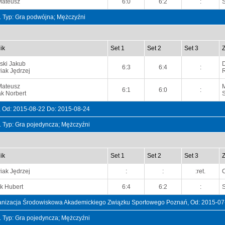
Mateusz
6:0
6:2
:
t. Typ: Gra podwójna; Mężczyźni
ik
Set 1
Set 2
Set 3
ski Jakub
6:3
6:4
:
ak Jędrzej
Mateusz
6:1
6:0
:
k Norbert
Od: 2015-08-22 Do: 2015-08-24
t. Typ: Gra pojedyncza; Mężczyźni
ik
Set 1
Set 2
Set 3
ak Jędrzej
:
:
:ret.
k Hubert
6:4
6:2
:
rganizacja Środowiskowa Akademickiego Związku Sportowego Poznań, Od: 2015-07
t. Typ: Gra pojedyncza; Mężczyźni