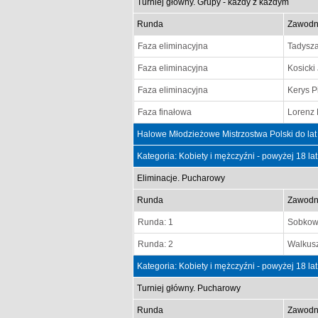
Turniej główny. Grupy - każdy z każdym
Runda
Zawodn
Faza eliminacyjna
Tadysza
Faza eliminacyjna
Kosicki
Faza eliminacyjna
Kerys Pi
Faza finałowa
Lorenz 
Halowe Młodzieżowe Mistrzostwa Polski do lat
Kategoria: Kobiety i mężczyźni - powyżej 18 la
Eliminacje. Pucharowy
Runda
Zawodn
Runda: 1
Sobkowi
Runda: 2
Walkus
Kategoria: Kobiety i mężczyźni - powyżej 18 la
Turniej główny. Pucharowy
Runda
Zawodn