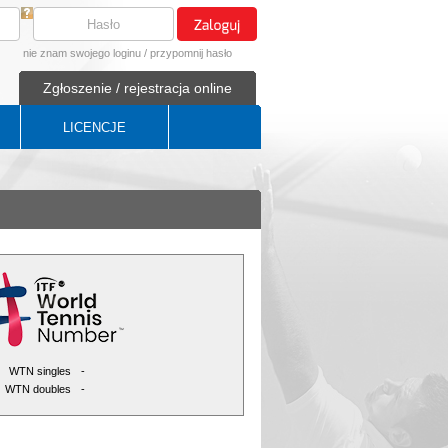
nie znam swojego loginu
/
przypomnij hasło
Zgłoszenie / rejestracja online
LICENCJE
WTN singles
-
WTN doubles
-