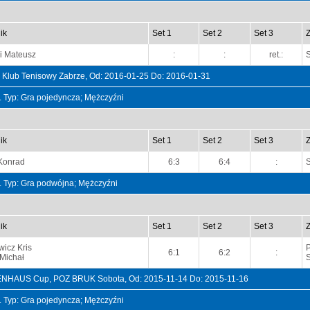
ik
Set 1
Set 2
Set 3
i Mateusz
:
:
ret.:
, Klub Tenisowy Zabrze, Od: 2016-01-25 Do: 2016-01-31
t. Typ: Gra pojedyncza; Mężczyźni
ik
Set 1
Set 2
Set 3
Konrad
6:3
6:4
:
t. Typ: Gra podwójna; Mężczyźni
ik
Set 1
Set 2
Set 3
icz Kris
P
6:1
6:2
:
Michał
ENHAUS Cup, POZ BRUK Sobota, Od: 2015-11-14 Do: 2015-11-16
t. Typ: Gra pojedyncza; Mężczyźni