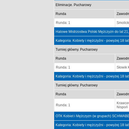
Eliminacje. Pucharowy
Runda
Zawodn
Runda: 1
Smolick
Halowe Mistrzostwa Polski Mężczyzn do lat 21
Kategoria: Kobiety i mężczyźni - powyżej 18 la
Turniej główny. Pucharowy
Runda
Zawodn
Runda: 1
Słowik 
Kategoria: Kobiety i mężczyźni - powyżej 18 la
Turniej główny. Pucharowy
Runda
Zawodn
Krawcew
Runda: 1
Nispoń 
OTK Kobiet i Mężczyzn (w grupach) SCHWAB
Kategoria: Kobiety i mężczyźni - powyżej 18 la