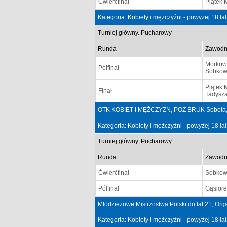
Ćwierćfinał
Piątek 
Kategoria: Kobiety i mężczyźni - powyżej 18 la
Turniej główny. Pucharowy
Runda
Zawodn
Morkow
Półfinał
Sobkowi
Piątek 
Finał
Tadysza
OTK KOBIET I MĘŻCZYZN, POZ BRUK Sobota, 
Kategoria: Kobiety i mężczyźni - powyżej 18 la
Turniej główny. Pucharowy
Runda
Zawodn
Ćwierćfinał
Sobkowi
Półfinał
Gąsiore
Młodzieżowe Mistrzostwa Polski do lat 21, O
Kategoria: Kobiety i mężczyźni - powyżej 18 la