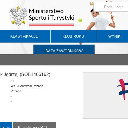
KLASYFIKACJE
KLUB ROKU
WYNIKI
BAZA ZAWODNIKÓW
k Jędrzej (SOB1406162)
31
WKS Grunwald Poznań
Poznań
-
-
ze
Klasyfikacja PZT