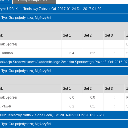
yzn U23, Klub Tenisowy Zabrze, Od: 2017-01-24 Do: 2017-01-29
t. Typ: Gra pojedyncza; Mężczyźni
ik
Set 1
Set 2
Set 3
ak Jędrzej
y Damian
6:4
6:2
:
rganizacja Środowiskowa Akademickiego Związku Sportowego Poznań, Od: 2016-07
t. Typ: Gra pojedyncza; Mężczyźni
ik
Set 1
Set 2
Set 3
ak Jędrzej
6:0
6:0
:
K
a Paweł
6:2
6:1
:
 Klub Tenisowy Nafta Zielona Góra, Od: 2016-02-21 Do: 2016-02-28
t. Typ: Gra pojedyncza; Mężczyźni