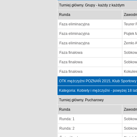
Turniej główny. Grupy - każdy z każdym
Runda
Zawodn
Faza eliminacyjna
Teurer 
Faza eliminacyjna
Piątek 
Faza eliminacyjna
Żemło A
Faza finałowa
Sobkowi
Faza finałowa
Sobkowi
Faza finałowa
Kokulew
OTK mężczyźni POZNAŃ 2015, Klub Sportowy 
Kategoria: Kobiety i mężczyźni - powyżej 18 la
Turniej główny. Pucharowy
Runda
Zawodn
Runda: 1
Sobkowi
Runda: 2
Sobkowi