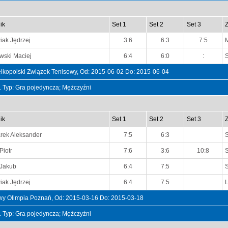
ik
Set 1
Set 2
Set 3
ak Jędrzej
3:6
6:3
7:5
wski Maciej
6:4
6:0
:
elkopolski Związek Tenisowy, Od: 2015-06-02 Do: 2015-06-04
t. Typ: Gra pojedyncza; Mężczyźni
ik
Set 1
Set 2
Set 3
rek Aleksander
7:5
6:3
Piotr
7:6
3:6
10:8
 Jakub
6:4
7:5
ak Jędrzej
6:4
7:5
L
owy Olimpia Poznań, Od: 2015-03-16 Do: 2015-03-18
t. Typ: Gra pojedyncza; Mężczyźni