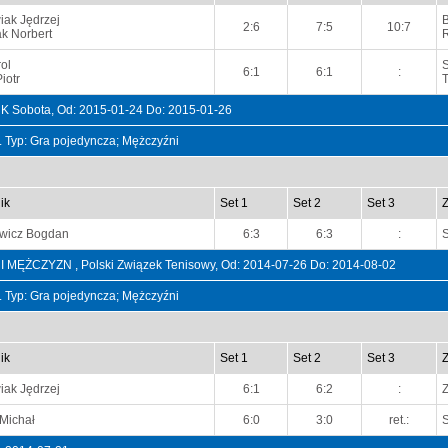
ak Jędrzej
B
2:6
7:5
10:7
k Norbert
ol
6:1
6:1
:
iotr
T
K Sobota, Od: 2015-01-24 Do: 2015-01-26
t. Typ: Gra pojedyncza; Mężczyźni
ik
Set 1
Set 2
Set 3
wicz Bogdan
6:3
6:3
:
ŻCZYZN , Polski Związek Tenisowy, Od: 2014-07-26 Do: 2014-08-02
t. Typ: Gra pojedyncza; Mężczyźni
ik
Set 1
Set 2
Set 3
ak Jędrzej
6:1
6:2
:
Michał
6:0
3:0
ret.: