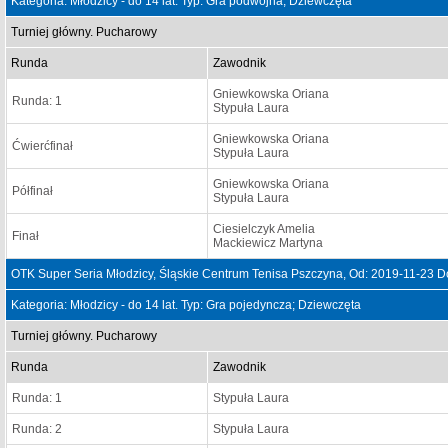
Kategoria: Młodzicy - do 14 lat. Typ: Gra podwójna; Dziewczęta
Turniej główny. Pucharowy
Runda
Zawodnik
Gniewkowska Oriana
Runda: 1
Stypuła Laura
Gniewkowska Oriana
Ćwierćfinał
Stypuła Laura
Gniewkowska Oriana
Półfinał
Stypuła Laura
Ciesielczyk Amelia
Finał
Mackiewicz Martyna
OTK Super Seria Młodzicy, Śląskie Centrum Tenisa Pszczyna, Od: 2019-11-23 D
Kategoria: Młodzicy - do 14 lat. Typ: Gra pojedyncza; Dziewczęta
Turniej główny. Pucharowy
Runda
Zawodnik
Runda: 1
Stypuła Laura
Runda: 2
Stypuła Laura