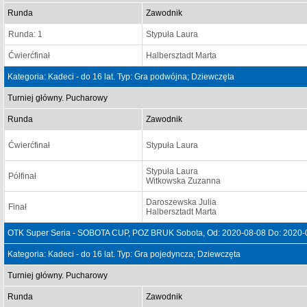
Runda
Zawodnik
Runda: 1
Stypuła Laura
Ćwierćfinał
Halbersztadt Marta
Kategoria: Kadeci - do 16 lat. Typ: Gra podwójna; Dziewczęta
Turniej główny. Pucharowy
Runda
Zawodnik
Ćwierćfinał
Stypuła Laura
Stypuła Laura
Półfinał
Witkowska Zuzanna
Daroszewska Julia
Finał
Halbersztadt Marta
OTK Super Seria - SOBOTA CUP, POZ BRUK Sobota, Od: 2020-08-08 Do: 2020-
Kategoria: Kadeci - do 16 lat. Typ: Gra pojedyncza; Dziewczęta
Turniej główny. Pucharowy
Runda
Zawodnik