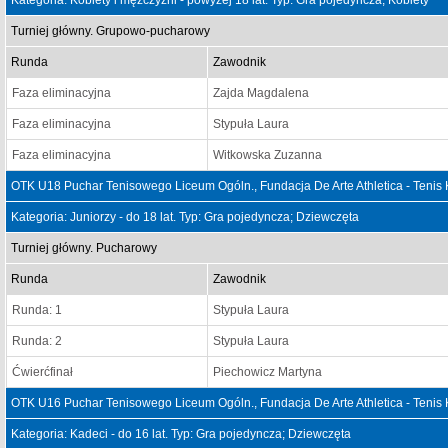
Kategoria: Kobiety i mężczyźni - powyżej 18 lat. Typ: Gra pojedyncza; Kobiety
Turniej główny. Grupowo-pucharowy
Runda
Zawodnik
Faza eliminacyjna
Zajda Magdalena
Faza eliminacyjna
Stypuła Laura
Faza eliminacyjna
Witkowska Zuzanna
OTK U18 Puchar Tenisowego Liceum Ogóln., Fundacja De Arte Athletica - Tenis
Kategoria: Juniorzy - do 18 lat. Typ: Gra pojedyncza; Dziewczęta
Turniej główny. Pucharowy
Runda
Zawodnik
Runda: 1
Stypuła Laura
Runda: 2
Stypuła Laura
Ćwierćfinał
Piechowicz Martyna
OTK U16 Puchar Tenisowego Liceum Ogóln., Fundacja De Arte Athletica - Tenis
Kategoria: Kadeci - do 16 lat. Typ: Gra pojedyncza; Dziewczęta