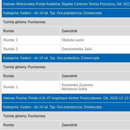
Halowe Mistrzostwa Polski Kadetów, Śląskie Centrum Tenisa Pszczyna, Od: 20
Kategoria: Kadeci - do 16 lat. Typ: Gra pojedyncza; Dziewczęta
Turniej główny. Pucharowy
Runda
Zawodnik
Runda: 1
Stypuła Laura
Runda: 2
Daroszewska Julia
Kategoria: Kadeci - do 16 lat. Typ: Gra podwójna; Dziewczęta
Turniej główny. Pucharowy
Runda
Zawodnik
Kosowska Zuzanna
Runda: 1
Molokova Sofiia
Halowy Puchar Polski U16, AT Angelique Kerber Puszczykowo, Od: 2020-12-12
Kategoria: Kadeci - do 16 lat. Typ: Gra pojedyncza; Dziewczęta
Turniej główny. Pucharowy
Runda
Zawodnik