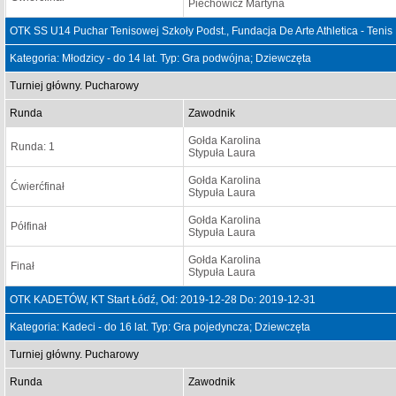
Piechowicz Martyna
OTK SS U14 Puchar Tenisowej Szkoły Podst., Fundacja De Arte Athletica - Tenis
Kategoria: Młodzicy - do 14 lat. Typ: Gra podwójna; Dziewczęta
Turniej główny. Pucharowy
Runda
Zawodnik
Gołda Karolina
Runda: 1
Stypuła Laura
Gołda Karolina
Ćwierćfinał
Stypuła Laura
Gołda Karolina
Półfinał
Stypuła Laura
Gołda Karolina
Finał
Stypuła Laura
OTK KADETÓW, KT Start Łódź, Od: 2019-12-28 Do: 2019-12-31
Kategoria: Kadeci - do 16 lat. Typ: Gra pojedyncza; Dziewczęta
Turniej główny. Pucharowy
Runda
Zawodnik