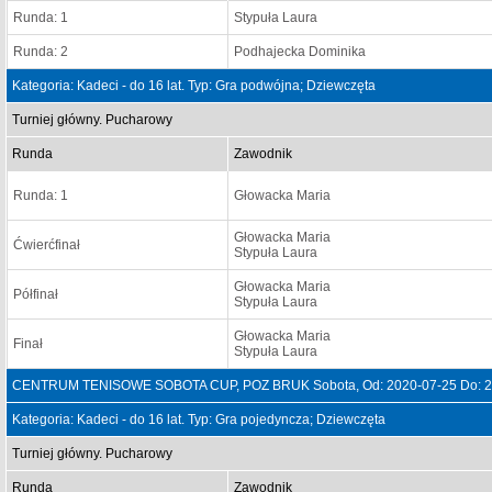
Runda: 1
Stypuła Laura
Runda: 2
Podhajecka Dominika
Kategoria: Kadeci - do 16 lat. Typ: Gra podwójna; Dziewczęta
Turniej główny. Pucharowy
Runda
Zawodnik
Runda: 1
Głowacka Maria
Głowacka Maria
Ćwierćfinał
Stypuła Laura
Głowacka Maria
Półfinał
Stypuła Laura
Głowacka Maria
Finał
Stypuła Laura
CENTRUM TENISOWE SOBOTA CUP, POZ BRUK Sobota, Od: 2020-07-25 Do: 2
Kategoria: Kadeci - do 16 lat. Typ: Gra pojedyncza; Dziewczęta
Turniej główny. Pucharowy
Runda
Zawodnik