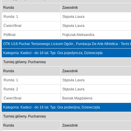
Runda
Zawodnik
Runda: 1
Stypuła Laura
Ćwierćfinał
Stypuła Laura
Półfinał
Frątczak Aleksandra
OTK U16 Puchar Tenisowego Liceum Ogóln., Fundacja De Arte Athletica - Tenis
Kategoria: Kadeci - do 16 lat. Typ: Gra pojedyncza; Dziewczęta
Turniej główny. Pucharowy
Runda
Zawodnik
Runda: 1
Stypuła Laura
Runda: 2
Stypuła Laura
Ćwierćfinał
Baniak Magdalena
Kategoria: Kadeci - do 16 lat. Typ: Gra podwójna; Dziewczęta
Turniej główny. Pucharowy
Runda
Zawodnik