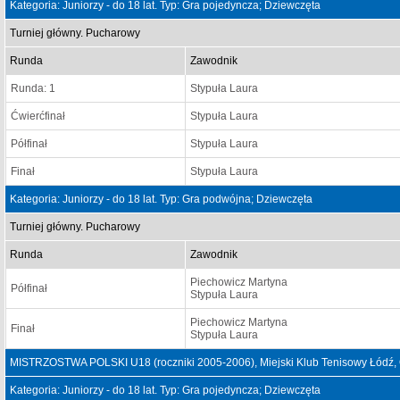
Kategoria: Juniorzy - do 18 lat. Typ: Gra pojedyncza; Dziewczęta
Turniej główny. Pucharowy
Runda
Zawodnik
Runda: 1
Stypuła Laura
Ćwierćfinał
Stypuła Laura
Półfinał
Stypuła Laura
Finał
Stypuła Laura
Kategoria: Juniorzy - do 18 lat. Typ: Gra podwójna; Dziewczęta
Turniej główny. Pucharowy
Runda
Zawodnik
Piechowicz Martyna
Półfinał
Stypuła Laura
Piechowicz Martyna
Finał
Stypuła Laura
MISTRZOSTWA POLSKI U18 (roczniki 2005-2006), Miejski Klub Tenisowy Łódź,
Kategoria: Juniorzy - do 18 lat. Typ: Gra pojedyncza; Dziewczęta