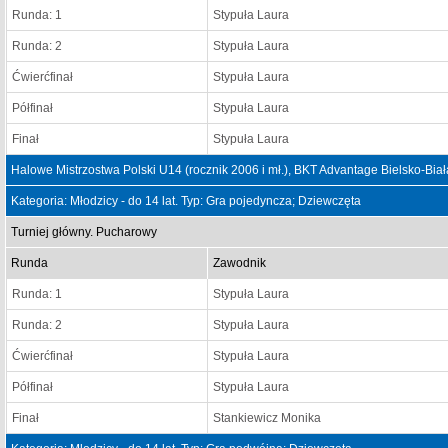
Runda: 1
Stypuła Laura
Runda: 2
Stypuła Laura
Ćwierćfinał
Stypuła Laura
Półfinał
Stypuła Laura
Finał
Stypuła Laura
Halowe Mistrzostwa Polski U14 (rocznik 2006 i mł.), BKT Advantage Bielsko-Bia
Kategoria: Młodzicy - do 14 lat. Typ: Gra pojedyncza; Dziewczęta
Turniej główny. Pucharowy
Runda
Zawodnik
Runda: 1
Stypuła Laura
Runda: 2
Stypuła Laura
Ćwierćfinał
Stypuła Laura
Półfinał
Stypuła Laura
Finał
Stankiewicz Monika