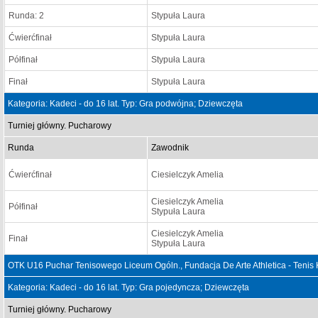
Runda: 2
Stypuła Laura
Ćwierćfinał
Stypuła Laura
Półfinał
Stypuła Laura
Finał
Stypuła Laura
Kategoria: Kadeci - do 16 lat. Typ: Gra podwójna; Dziewczęta
Turniej główny. Pucharowy
Runda
Zawodnik
Ćwierćfinał
Ciesielczyk Amelia
Ciesielczyk Amelia
Półfinał
Stypuła Laura
Ciesielczyk Amelia
Finał
Stypuła Laura
OTK U16 Puchar Tenisowego Liceum Ogóln., Fundacja De Arte Athletica - Tenis
Kategoria: Kadeci - do 16 lat. Typ: Gra pojedyncza; Dziewczęta
Turniej główny. Pucharowy