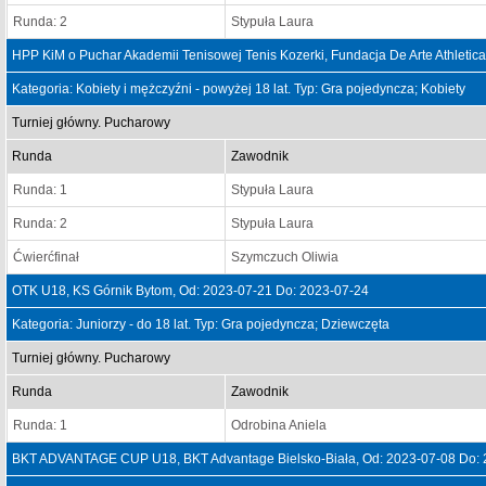
Runda: 2
Stypuła Laura
HPP KiM o Puchar Akademii Tenisowej Tenis Kozerki, Fundacja De Arte Athletica
Kategoria: Kobiety i mężczyźni - powyżej 18 lat. Typ: Gra pojedyncza; Kobiety
Turniej główny. Pucharowy
Runda
Zawodnik
Runda: 1
Stypuła Laura
Runda: 2
Stypuła Laura
Ćwierćfinał
Szymczuch Oliwia
OTK U18, KS Górnik Bytom, Od: 2023-07-21 Do: 2023-07-24
Kategoria: Juniorzy - do 18 lat. Typ: Gra pojedyncza; Dziewczęta
Turniej główny. Pucharowy
Runda
Zawodnik
Runda: 1
Odrobina Aniela
BKT ADVANTAGE CUP U18, BKT Advantage Bielsko-Biała, Od: 2023-07-08 Do: 