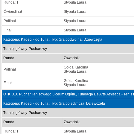
Runda: 1
Stypuła Laura
Ćwierćfinał
Stypuła Laura
Półfinał
Stypuła Laura
Finał
Stypuła Laura
Kategoria: Kadeci - do 16 lat. Typ: Gra podwójna; Dziewczęta
Turniej główny. Pucharowy
Runda
Zawodnik
Gołda Karolina
Półfinał
Stypuła Laura
Gołda Karolina
Finał
Stypuła Laura
OTK U16 Puchar Tenisowego Liceum Ogóln., Fundacja De Arte Athletica - Tenis
Kategoria: Kadeci - do 16 lat. Typ: Gra pojedyncza; Dziewczęta
Turniej główny. Pucharowy
Runda
Zawodnik
Runda: 1
Stypuła Laura