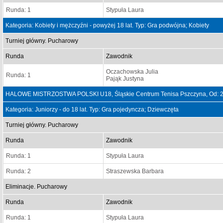
Runda: 1
Stypuła Laura
Kategoria: Kobiety i mężczyźni - powyżej 18 lat. Typ: Gra podwójna; Kobiety
Turniej główny. Pucharowy
Runda
Zawodnik
Oczachowska Julia
Runda: 1
Pająk Justyna
HALOWE MISTRZOSTWA POLSKI U18, Śląskie Centrum Tenisa Pszczyna, Od: 2
Kategoria: Juniorzy - do 18 lat. Typ: Gra pojedyncza; Dziewczęta
Turniej główny. Pucharowy
Runda
Zawodnik
Runda: 1
Stypuła Laura
Runda: 2
Straszewska Barbara
Eliminacje. Pucharowy
Runda
Zawodnik
Runda: 1
Stypuła Laura