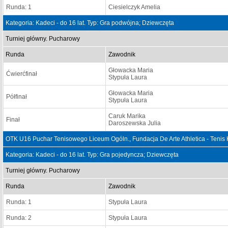
Runda: 1
Ciesielczyk Amelia
Kategoria: Kadeci - do 16 lat. Typ: Gra podwójna; Dziewczęta
Turniej główny. Pucharowy
Runda
Zawodnik
Głowacka Maria
Ćwierćfinał
Stypuła Laura
Głowacka Maria
Półfinał
Stypuła Laura
Caruk Marika
Finał
Daroszewska Julia
OTK U16 Puchar Tenisowego Liceum Ogóln., Fundacja De Arte Athletica - Tenis 
Kategoria: Kadeci - do 16 lat. Typ: Gra pojedyncza; Dziewczęta
Turniej główny. Pucharowy
Runda
Zawodnik
Runda: 1
Stypuła Laura
Runda: 2
Stypuła Laura