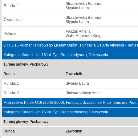
Straszewska Barbara
Runda: 1
Stypuła Laura
Straszewska Barbara
Ćwierćfinał
Stypuła Laura
Paszun Amelia
Półfinał
Wahl-Maniecka Kinga
OTK U16 Puchar Tenisowego Liceum Ogóln., Fundacja De Arte Athletica - Tenis
Kategoria: Kadeci - do 16 lat. Typ: Gra pojedyncza; Dziewczęta
Turniej główny. Pucharowy
Runda
Zawodnik
Runda: 1
Stypuła Laura
Runda: 2
Bintsarovskaya Anna
Mistrzostwa Polski U16 (2005-2006), Fundacja Szczeciński Klub Tenisowy Prom
Kategoria: Kadeci - do 16 lat. Typ: Gra pojedyncza; Dziewczęta
Turniej główny. Pucharowy
Runda
Zawodnik