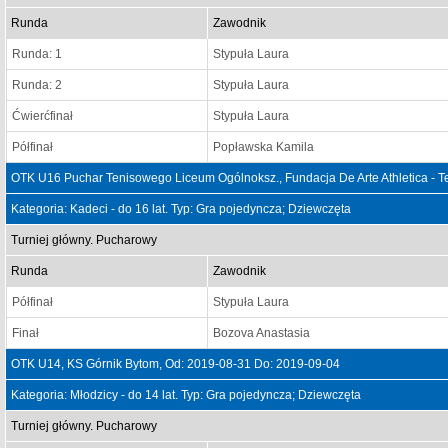
Runda
Zawodnik
Runda: 1
Stypuła Laura
Runda: 2
Stypuła Laura
Ćwierćfinał
Stypuła Laura
Półfinał
Popławska Kamila
OTK U16 Puchar Tenisowego Liceum Ogólnoksz., Fundacja De Arte Athletica - T
Kategoria: Kadeci - do 16 lat. Typ: Gra pojedyncza; Dziewczęta
Turniej główny. Pucharowy
Runda
Zawodnik
Półfinał
Stypuła Laura
Finał
Bozova Anastasia
OTK U14, KS Górnik Bytom, Od: 2019-08-31 Do: 2019-09-04
Kategoria: Młodzicy - do 14 lat. Typ: Gra pojedyncza; Dziewczęta
Turniej główny. Pucharowy