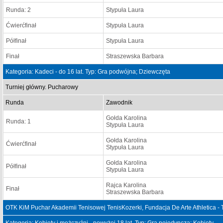
Runda: 2
Stypuła Laura
Ćwierćfinał
Stypuła Laura
Półfinał
Stypuła Laura
Finał
Straszewska Barbara
Kategoria: Kadeci - do 16 lat. Typ: Gra podwójna; Dziewczęta
Turniej główny. Pucharowy
Runda
Zawodnik
Gołda Karolina
Runda: 1
Stypuła Laura
Gołda Karolina
Ćwierćfinał
Stypuła Laura
Gołda Karolina
Półfinał
Stypuła Laura
Rajca Karolina
Finał
Straszewska Barbara
OTK KiM Puchar Akademii Tenisowej TenisKozerki, Fundacja De Arte Athletica -