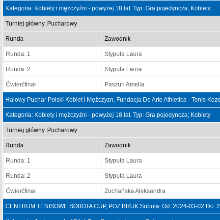
Kategoria: Kobiety i mężczyźni - powyżej 18 lat. Typ: Gra pojedyncza; Kobiety
Turniej główny. Pucharowy
Runda
Zawodnik
Runda: 1
Stypuła Laura
Runda: 2
Stypuła Laura
Ćwierćfinał
Paszun Amelia
Halowy Puchar Polski Kobiet i Mężczyzn, Fundacja De Arte Athletica - Tenis Koz
Kategoria: Kobiety i mężczyźni - powyżej 18 lat. Typ: Gra pojedyncza; Kobiety
Turniej główny. Pucharowy
Runda
Zawodnik
Runda: 1
Stypuła Laura
Runda: 2
Stypuła Laura
Ćwierćfinał
Zuchańska Aleksandra
CENTRUM TENISOWE SOBOTA CUP, POZ BRUK Sobota, Od: 2024-03-02 Do: 2