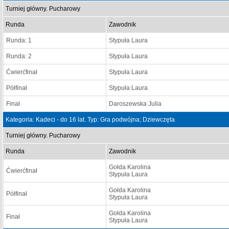
Turniej główny. Pucharowy
Runda
Zawodnik
Runda: 1
Stypuła Laura
Runda: 2
Stypuła Laura
Ćwierćfinał
Stypuła Laura
Półfinał
Stypuła Laura
Finał
Daroszewska Julia
Kategoria: Kadeci - do 16 lat. Typ: Gra podwójna; Dziewczęta
Turniej główny. Pucharowy
Runda
Zawodnik
Gołda Karolina
Ćwierćfinał
Stypuła Laura
Gołda Karolina
Półfinał
Stypuła Laura
Gołda Karolina
Finał
Stypuła Laura