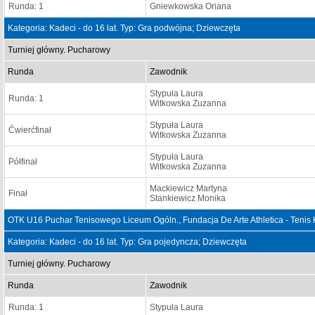
Runda: 1
Gniewkowska Oriana
Kategoria: Kadeci - do 16 lat. Typ: Gra podwójna; Dziewczęta
Turniej główny. Pucharowy
Runda
Zawodnik
Stypuła Laura
Runda: 1
Witkowska Zuzanna
Stypuła Laura
Ćwierćfinał
Witkowska Zuzanna
Stypuła Laura
Półfinał
Witkowska Zuzanna
Mackiewicz Martyna
Finał
Stankiewicz Monika
OTK U16 Puchar Tenisowego Liceum Ogóln., Fundacja De Arte Athletica - Tenis
Kategoria: Kadeci - do 16 lat. Typ: Gra pojedyncza; Dziewczęta
Turniej główny. Pucharowy
Runda
Zawodnik
Runda: 1
Stypuła Laura