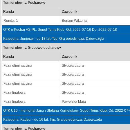
Turniej główny. Pucharowy
Runda
Zawodnik
Runda: 1
Berson Wiktoria
OTK o Puchar AS-PL, Sopot Tenis Klub, Od: 2022-07-16 Do: 2022-07-18
Kategoria: Juniorzy - do 18 lat. Typ: Gra pojedyncza; Dziewczęta
Turniej główny. Grupowo-pucharowy
Runda
Zawodnik
Faza eliminacyjna
Stypuła Laura
Faza eliminacyjna
Stypuła Laura
Faza eliminacyjna
Stypuła Laura
Faza finałowa
Stypuła Laura
Faza finałowa
Pawelska Maja
OTK U16 - memoriał Jana i Stefana Korneluków, Sopot Tenis Klub, Od: 2022-07
Kategoria: Kadeci - do 16 lat. Typ: Gra pojedyncza; Dziewczęta
Turniej główny. Pucharowy