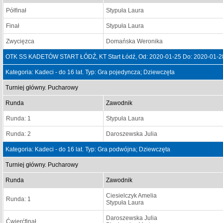
Półfinał
Stypuła Laura
Finał
Stypuła Laura
Zwycięzca
Domańska Weronika
OTK SS KADETÓW START ŁÓDŹ, KT Start Łódź, Od: 2020-01-25 Do: 2020-01-2
Kategoria: Kadeci - do 16 lat. Typ: Gra pojedyncza; Dziewczęta
Turniej główny. Pucharowy
Runda
Zawodnik
Runda: 1
Stypuła Laura
Runda: 2
Daroszewska Julia
Kategoria: Kadeci - do 16 lat. Typ: Gra podwójna; Dziewczęta
Turniej główny. Pucharowy
Runda
Zawodnik
Ciesielczyk Amelia
Runda: 1
Stypuła Laura
Daroszewska Julia
Ćwierćfinał