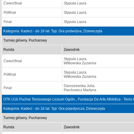
Ćwierćfinał
Stypuła Laura
Półfinał
Stypuła Laura
Finał
Stypuła Laura
Kategoria: Kadeci - do 16 lat. Typ: Gra podwójna; Dziewczęta
Turniej główny. Pucharowy
Runda
Zawodnik
Stypuła Laura
Ćwierćfinał
Witkowska Zuzanna
Stypuła Laura
Półfinał
Witkowska Zuzanna
Daroszewska Julia
Finał
Piechowicz Martyna
OTK U16 Puchar Tenisowego Liceum Ogóln., Fundacja De Arte Athletica - Tenis
Kategoria: Kadeci - do 16 lat. Typ: Gra pojedyncza; Dziewczęta
Turniej główny. Pucharowy
Runda
Zawodnik