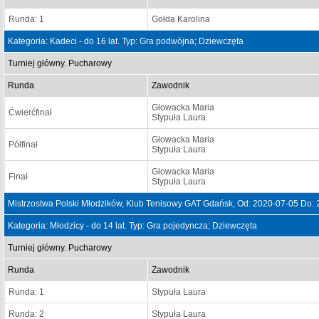
Runda: 1
Gołda Karolina
Kategoria: Kadeci - do 16 lat. Typ: Gra podwójna; Dziewczęta
Turniej główny. Pucharowy
Runda
Zawodnik
Głowacka Maria
Ćwierćfinał
Stypuła Laura
Głowacka Maria
Półfinał
Stypuła Laura
Głowacka Maria
Finał
Stypuła Laura
Mistrzostwa Polski Młodzików, Klub Tenisowy GAT Gdańsk, Od: 2020-07-05 Do:
Kategoria: Młodzicy - do 14 lat. Typ: Gra pojedyncza; Dziewczęta
Turniej główny. Pucharowy
Runda
Zawodnik
Runda: 1
Stypuła Laura
Runda: 2
Stypuła Laura