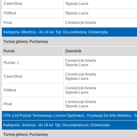
Ćwierćfinał
Stypuła Laura
Półfinał
Stypuła Laura
Finał
Ciesielczyk Amelia
Kategoria: Młodzicy - do 14 lat. Typ: Gra podwójna; Dziewczęta
Turniej główny. Pucharowy
Runda
Zawodnik
Ciesielczyk Amelia
Runda: 1
Stypuła Laura
Ciesielczyk Amelia
Ćwierćfinał
Stypuła Laura
Ciesielczyk Amelia
Półfinał
Stypuła Laura
Ciesielczyk Amelia
Finał
Stypuła Laura
OTK U18 Puchar Tenisowego Liceum Ogólnoksz., Fundacja De Arte Athletica - T
Kategoria: Juniorzy - do 18 lat. Typ: Gra pojedyncza; Dziewczęta
Turniej główny. Pucharowy