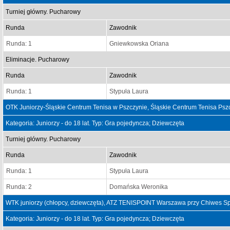
Turniej główny. Pucharowy
Runda
Zawodnik
Runda: 1
Gniewkowska Oriana
Eliminacje. Pucharowy
Runda
Zawodnik
Runda: 1
Stypuła Laura
OTK Juniorzy-Śląskie Centrum Tenisa w Pszczynie, Śląskie Centrum Tenisa Ps
Kategoria: Juniorzy - do 18 lat. Typ: Gra pojedyncza; Dziewczęta
Turniej główny. Pucharowy
Runda
Zawodnik
Runda: 1
Stypuła Laura
Runda: 2
Domańska Weronika
WTK juniorzy (chłopcy, dziewczęta), ATZ TENISPOINT Warszawa przy Chiwes Spo
Kategoria: Juniorzy - do 18 lat. Typ: Gra pojedyncza; Dziewczęta