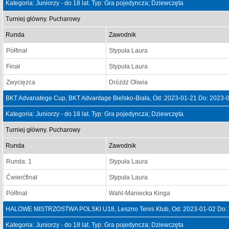
Kategoria: Juniorzy - do 18 lat. Typ: Gra pojedyncza; Dziewczęta
Turniej główny. Pucharowy
Runda
Zawodnik
Półfinał
Stypuła Laura
Finał
Stypuła Laura
Zwycięzca
Dróżdż Oliwia
BKT Advanatege Cup, BKT Advantage Bielsko-Biała, Od: 2023-01-21 Do: 2023-
Kategoria: Juniorzy - do 18 lat. Typ: Gra pojedyncza; Dziewczęta
Turniej główny. Pucharowy
Runda
Zawodnik
Runda: 1
Stypuła Laura
Ćwierćfinał
Stypuła Laura
Półfinał
Wahl-Maniecka Kinga
HALOWE MISTRZOSTWA POLSKI U18, Leszno Tenis Klub, Od: 2023-01-02 Do: 
Kategoria: Juniorzy - do 18 lat. Typ: Gra pojedyncza; Dziewczęta