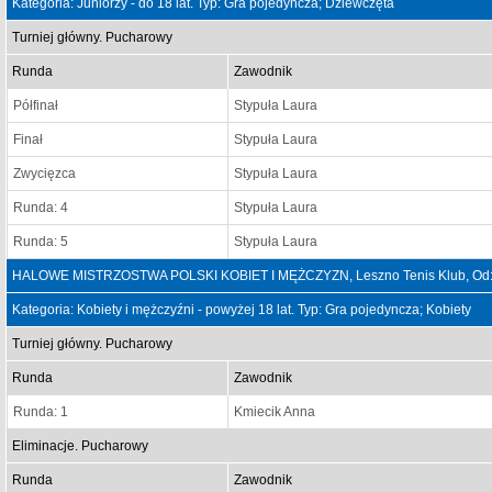
Kategoria: Juniorzy - do 18 lat. Typ: Gra pojedyncza; Dziewczęta
Turniej główny. Pucharowy
Runda
Zawodnik
Półfinał
Stypuła Laura
Finał
Stypuła Laura
Zwycięzca
Stypuła Laura
Runda: 4
Stypuła Laura
Runda: 5
Stypuła Laura
HALOWE MISTRZOSTWA POLSKI KOBIET I MĘŻCZYZN, Leszno Tenis Klub, Od: 
Kategoria: Kobiety i mężczyźni - powyżej 18 lat. Typ: Gra pojedyncza; Kobiety
Turniej główny. Pucharowy
Runda
Zawodnik
Runda: 1
Kmiecik Anna
Eliminacje. Pucharowy
Runda
Zawodnik