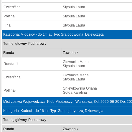
Ćwierćfinał
Stypuła Laura
Półfinał
Stypuła Laura
Finał
Stypuła Laura
Kategoria: Młodzicy - do 14 lat. Typ: Gra podwójna; Dziewczęta
Turniej główny. Pucharowy
Runda
Zawodnik
Głowacka Maria
Runda: 1
Stypuła Laura
Głowacka Maria
Ćwierćfinał
Stypuła Laura
Gniewkowska Oriana
Półfinał
Gołda Karolina
Mistrzostwa Województwa, Klub Miedzeszyn Warszawa, Od: 2020-06-20 Do: 20
Kategoria: Kadeci - do 16 lat. Typ: Gra pojedyncza; Dziewczęta
Turniej główny. Pucharowy
Runda
Zawodnik