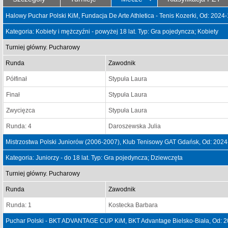
Halowy Puchar Polski KiM, Fundacja De Arte Athletica - Tenis Kozerki, Od: 2024
Kategoria: Kobiety i mężczyźni - powyżej 18 lat. Typ: Gra pojedyncza; Kobiety
Turniej główny. Pucharowy
Runda
Zawodnik
Półfinał
Stypuła Laura
Finał
Stypuła Laura
Zwycięzca
Stypuła Laura
Runda: 4
Daroszewska Julia
Mistrzostwa Polski Juniorów (2006-2007), Klub Tenisowy GAT Gdańsk, Od: 202
Kategoria: Juniorzy - do 18 lat. Typ: Gra pojedyncza; Dziewczęta
Turniej główny. Pucharowy
Runda
Zawodnik
Runda: 1
Kostecka Barbara
Puchar Polski - BKT ADVANTAGE CUP KiM, BKT Advantage Bielsko-Biała, Od: 