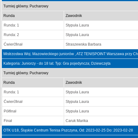
Turniej główny. Pucharowy
Runda
Zawodnik
Runda: 1
Stypuła Laura
Runda: 2
Stypuła Laura
Ćwierćfinał
Straszewska Barbara
Mistrzostwa Woj. Mazowieckiego juniorów , ATZ TENISPOINT Warszawa przy Chi
Kategoria: Juniorzy - do 18 lat. Typ: Gra pojedyncza; Dziewczęta
Turniej główny. Pucharowy
Runda
Zawodnik
Runda: 1
Stypuła Laura
Ćwierćfinał
Stypuła Laura
Półfinał
Stypuła Laura
Finał
Caruk Marika
OTK U18, Śląskie Centrum Tenisa Pszczyna, Od: 2023-02-25 Do: 2023-02-28