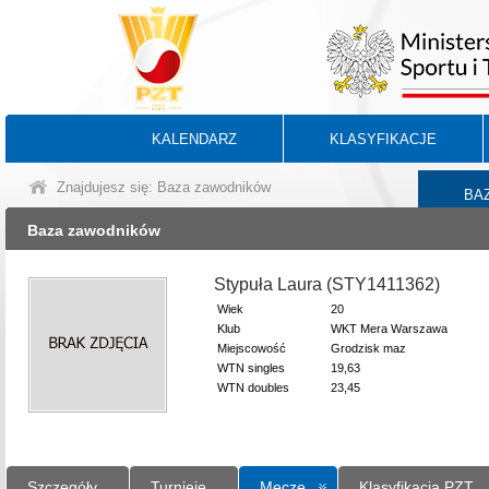
KALENDARZ
KLASYFIKACJE
Znajdujesz się: Baza zawodników
BA
Baza zawodników
Stypuła Laura (STY1411362)
Wiek
20
Klub
WKT Mera Warszawa
Miejscowość
Grodzisk maz
WTN singles
19,63
WTN doubles
23,45
Szczegóły
Turnieje
Mecze
Klasyfikacja PZT