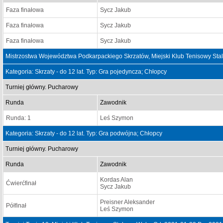
Faza finałowa
Sycz Jakub
Faza finałowa
Sycz Jakub
Faza finałowa
Sycz Jakub
Mistrzostwa Województwa Podkarpackiego Skrzatów, Miejski Klub Tenisowy Sta
Kategoria: Skrzaty - do 12 lat. Typ: Gra pojedyncza; Chłopcy
Turniej główny. Pucharowy
Runda
Zawodnik
Runda: 1
Leś Szymon
Kategoria: Skrzaty - do 12 lat. Typ: Gra podwójna; Chłopcy
Turniej główny. Pucharowy
Runda
Zawodnik
Kordas Alan
Ćwierćfinał
Sycz Jakub
Preisner Aleksander
Półfinał
Leś Szymon