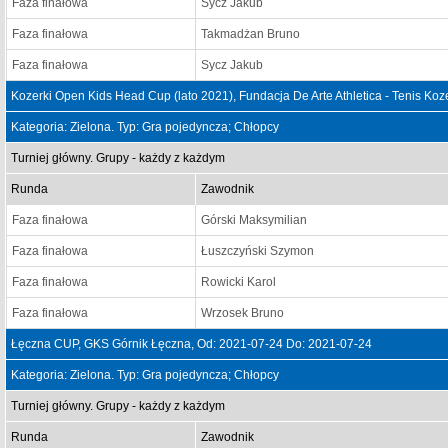
Faza finałowa
Sycz Jakub
Faza finałowa
Takmadżan Bruno
Faza finałowa
Sycz Jakub
Kozerki Open Kids Head Cup (lato 2021), Fundacja De Arte Athletica - Tenis Ko
Kategoria: Zielona. Typ: Gra pojedyncza; Chłopcy
Turniej główny. Grupy - każdy z każdym
Runda
Zawodnik
Faza finałowa
Górski Maksymilian
Faza finałowa
Łuszczyński Szymon
Faza finałowa
Rowicki Karol
Faza finałowa
Wrzosek Bruno
Łęczna CUP, GKS Górnik Łęczna, Od: 2021-07-24 Do: 2021-07-24
Kategoria: Zielona. Typ: Gra pojedyncza; Chłopcy
Turniej główny. Grupy - każdy z każdym
Runda
Zawodnik