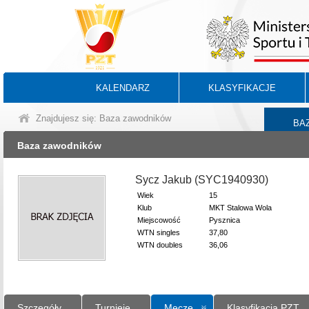
KALENDARZ
KLASYFIKACJE
Znajdujesz się: Baza zawodników
BA
Baza zawodników
Sycz Jakub (SYC1940930)
Wiek
15
Klub
MKT Stalowa Wola
Miejscowość
Pysznica
WTN singles
37,80
WTN doubles
36,06
Szczegóły
Turnieje
Mecze
Klasyfikacja PZT