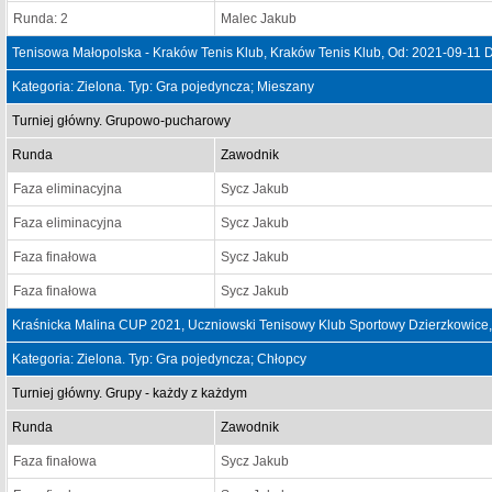
Runda: 2
Malec Jakub
Tenisowa Małopolska - Kraków Tenis Klub, Kraków Tenis Klub, Od: 2021-09-11 
Kategoria: Zielona. Typ: Gra pojedyncza; Mieszany
Turniej główny. Grupowo-pucharowy
Runda
Zawodnik
Faza eliminacyjna
Sycz Jakub
Faza eliminacyjna
Sycz Jakub
Faza finałowa
Sycz Jakub
Faza finałowa
Sycz Jakub
Kraśnicka Malina CUP 2021, Uczniowski Tenisowy Klub Sportowy Dzierzkowice
Kategoria: Zielona. Typ: Gra pojedyncza; Chłopcy
Turniej główny. Grupy - każdy z każdym
Runda
Zawodnik
Faza finałowa
Sycz Jakub