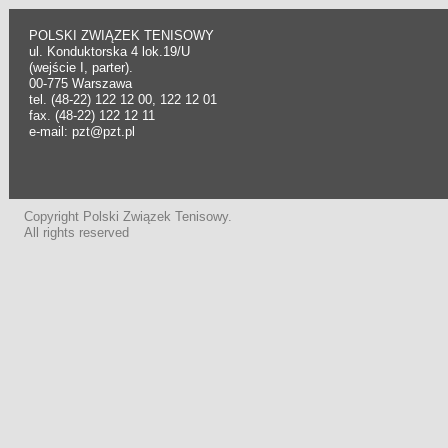
POLSKI ZWIĄZEK TENISOWY
ul. Konduktorska 4 lok.19/U
(wejście I, parter).
00-775 Warszawa
tel. (48-22) 122 12 00, 122 12 01
fax. (48-22) 122 12 11
e-mail: pzt@pzt.pl
Copyright Polski Związek Tenisowy.
All rights reserved