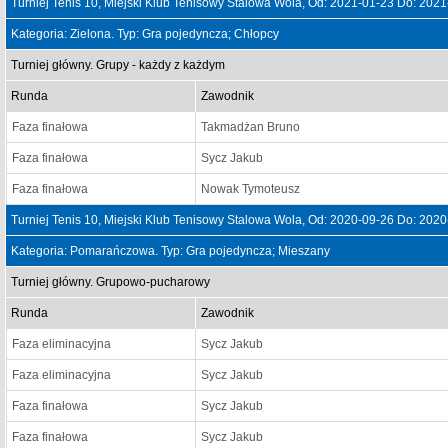
Turniej Tenis 10, Miejski Klub Tenisowy Stalowa Wola, Od: 2021-01-23 Do: 202
Kategoria: Zielona. Typ: Gra pojedyncza; Chłopcy
Turniej główny. Grupy - każdy z każdym
Runda
Zawodnik
Faza finałowa
Takmadżan Bruno
Faza finałowa
Sycz Jakub
Faza finałowa
Nowak Tymoteusz
Turniej Tenis 10, Miejski Klub Tenisowy Stalowa Wola, Od: 2020-09-26 Do: 202
Kategoria: Pomarańczowa. Typ: Gra pojedyncza; Mieszany
Turniej główny. Grupowo-pucharowy
Runda
Zawodnik
Faza eliminacyjna
Sycz Jakub
Faza eliminacyjna
Sycz Jakub
Faza finałowa
Sycz Jakub
Faza finałowa
Sycz Jakub