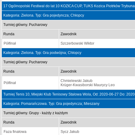
17 Ogólnopolski Festiwal do lat 10 KOZICA CUP, TUKS Kozica Piotrków Trybuna
Kategoria: Zielona. Typ: Gra pojedyncza; Chłopcy
Turniej główny. Pucharowy
Runda
Zawodnik
Półfinał
Szczerbowski Wiktor
Kategoria: Zielona. Typ: Gra podwójna; Chłopcy
Turniej główny. Pucharowy
Runda
Zawodnik
Chmielewski Jakub
Półfinał
Krüger-Kwasiborski Maurycy Leo
Turniej Tenis 10, Miejski Klub Tenisowy Stalowa Wola, Od: 2020-06-27 Do: 202
Kategoria: Pomarańczowa. Typ: Gra pojedyncza; Mieszany
Turniej główny. Grupy - każdy z każdym
Runda
Zawodnik
Faza finałowa
Sycz Jakub