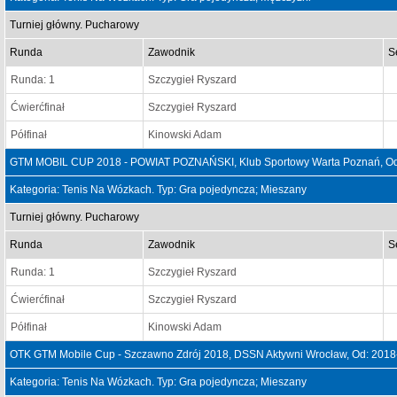
Turniej główny. Pucharowy
Runda
Zawodnik
S
Runda: 1
Szczygieł Ryszard
Ćwierćfinał
Szczygieł Ryszard
Półfinał
Kinowski Adam
GTM MOBIL CUP 2018 - POWIAT POZNAŃSKI, Klub Sportowy Warta Poznań, Od:
Kategoria: Tenis Na Wózkach. Typ: Gra pojedyncza; Mieszany
Turniej główny. Pucharowy
Runda
Zawodnik
S
Runda: 1
Szczygieł Ryszard
Ćwierćfinał
Szczygieł Ryszard
Półfinał
Kinowski Adam
OTK GTM Mobile Cup - Szczawno Zdrój 2018, DSSN Aktywni Wrocław, Od: 2018
Kategoria: Tenis Na Wózkach. Typ: Gra pojedyncza; Mieszany