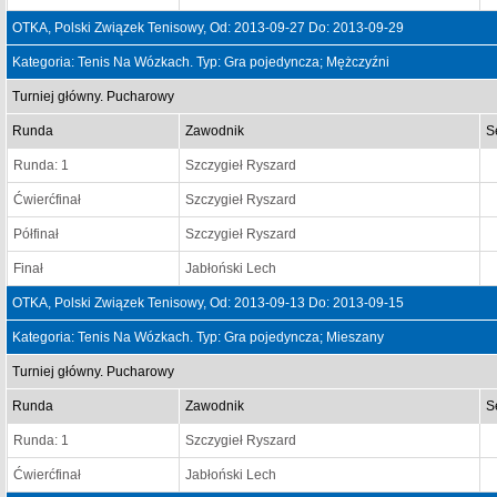
OTKA, Polski Związek Tenisowy, Od: 2013-09-27 Do: 2013-09-29
Kategoria: Tenis Na Wózkach. Typ: Gra pojedyncza; Mężczyźni
Turniej główny. Pucharowy
Runda
Zawodnik
S
Runda: 1
Szczygieł Ryszard
Ćwierćfinał
Szczygieł Ryszard
Półfinał
Szczygieł Ryszard
Finał
Jabłoński Lech
OTKA, Polski Związek Tenisowy, Od: 2013-09-13 Do: 2013-09-15
Kategoria: Tenis Na Wózkach. Typ: Gra pojedyncza; Mieszany
Turniej główny. Pucharowy
Runda
Zawodnik
S
Runda: 1
Szczygieł Ryszard
Ćwierćfinał
Jabłoński Lech