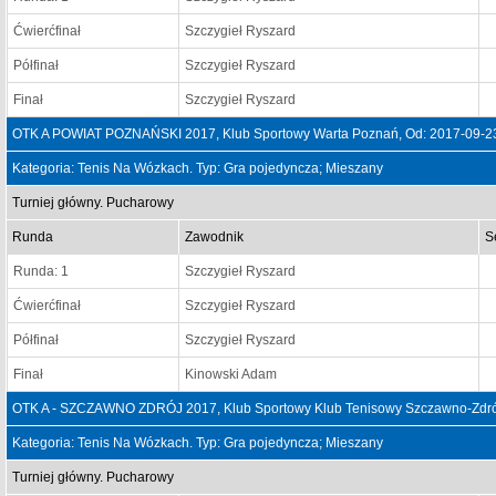
Ćwierćfinał
Szczygieł Ryszard
Półfinał
Szczygieł Ryszard
Finał
Szczygieł Ryszard
OTK A POWIAT POZNAŃSKI 2017, Klub Sportowy Warta Poznań, Od: 2017-09-2
Kategoria: Tenis Na Wózkach. Typ: Gra pojedyncza; Mieszany
Turniej główny. Pucharowy
Runda
Zawodnik
S
Runda: 1
Szczygieł Ryszard
Ćwierćfinał
Szczygieł Ryszard
Półfinał
Szczygieł Ryszard
Finał
Kinowski Adam
OTK A - SZCZAWNO ZDRÓJ 2017, Klub Sportowy Klub Tenisowy Szczawno-Zdrój
Kategoria: Tenis Na Wózkach. Typ: Gra pojedyncza; Mieszany
Turniej główny. Pucharowy