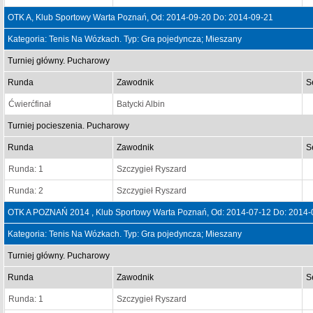
OTK A, Klub Sportowy Warta Poznań, Od: 2014-09-20 Do: 2014-09-21
Kategoria: Tenis Na Wózkach. Typ: Gra pojedyncza; Mieszany
Turniej główny. Pucharowy
Runda
Zawodnik
S
Ćwierćfinał
Batycki Albin
Turniej pocieszenia. Pucharowy
Runda
Zawodnik
S
Runda: 1
Szczygieł Ryszard
Runda: 2
Szczygieł Ryszard
OTK A POZNAŃ 2014 , Klub Sportowy Warta Poznań, Od: 2014-07-12 Do: 2014-
Kategoria: Tenis Na Wózkach. Typ: Gra pojedyncza; Mieszany
Turniej główny. Pucharowy
Runda
Zawodnik
S
Runda: 1
Szczygieł Ryszard