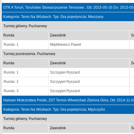
OTK A Toruń, Toruńskie Stowarzyszenie Tenisowe , Od: 2015-05-16 Do: 2015-05
Kategoria: Tenis Na Wózkach. Typ: Gra pojedyncza; Mieszany
Turniej główny. Pucharowy
Runda
Zawodnik
S
Runda: 1
Miętrkiewicz Paweł
Turniej pocieszenia. Pucharowy
Runda
Zawodnik
S
Runda: 1
Szczygieł Ryszard
Runda: 2
Szczygieł Ryszard
Runda: 3
Szczygieł Ryszard
Halowe Mistrzostwa Polski, ZST Tennis Wheelchair Zielona Góra, Od: 2014-11-
Kategoria: Tenis Na Wózkach. Typ: Gra pojedyncza; Mężczyźni
Turniej główny. Pucharowy
Runda
Zawodnik
S