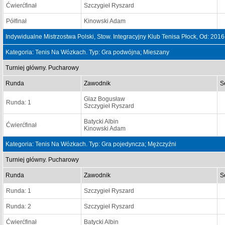
Ćwierćfinał
Szczygieł Ryszard
Półfinał
Kinowski Adam
Indywidualne Mistrzostwa Polski, Stow. Integracyjny Klub Tenisa Płock, Od: 20
Kategoria: Tenis Na Wózkach. Typ: Gra podwójna; Mieszany
Turniej główny. Pucharowy
Runda
Zawodnik
S
Glaz Bogusław
Runda: 1
Szczygieł Ryszard
Batycki Albin
Ćwierćfinał
Kinowski Adam
Kategoria: Tenis Na Wózkach. Typ: Gra pojedyncza; Mężczyźni
Turniej główny. Pucharowy
Runda
Zawodnik
S
Runda: 1
Szczygieł Ryszard
Runda: 2
Szczygieł Ryszard
Ćwierćfinał
Batycki Albin