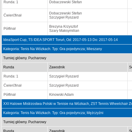
Runda: 1
Dobaczewski Stefan
Dobaczewski Stefan
Ćwierćfinał
Szczygieł Ryszard
Brezyna Krzysztof
Półfinał
Szary Maksymilian
IdeaSport Cup, TS IDEA SPORT Toruń, Od: 2017-05-13 Do: 2017-05-14
Kategoria: Tenis Na Wózkach. Typ: Gra pojedyncza; Mieszany
Turniej główny. Pucharowy
Runda
Zawodnik
S
Runda: 1
Szczygieł Ryszard
Ćwierćfinał
Szczygieł Ryszard
Półfinał
Kinowski Adam
XXI Halowe Mistrzostwa Polski w Tenisie na Wózkach, ZST Tennis Wheelchair Z
Kategoria: Tenis Na Wózkach. Typ: Gra pojedyncza; Mężczyźni
Turniej główny. Pucharowy
Runda
Zawodnik
S