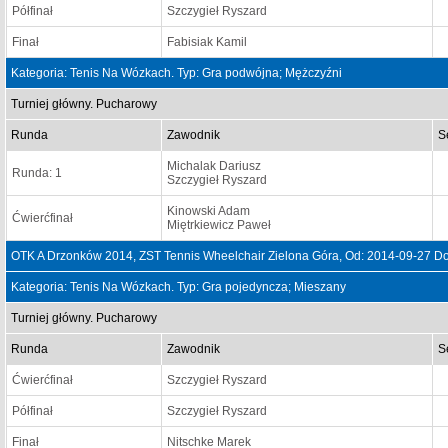
Półfinał
Szczygieł Ryszard
Finał
Fabisiak Kamil
Kategoria: Tenis Na Wózkach. Typ: Gra podwójna; Mężczyźni
Turniej główny. Pucharowy
Runda
Zawodnik
S
Michalak Dariusz
Runda: 1
Szczygieł Ryszard
Kinowski Adam
Ćwierćfinał
Miętrkiewicz Paweł
OTK A Drzonków 2014, ZST Tennis Wheelchair Zielona Góra, Od: 2014-09-27 D
Kategoria: Tenis Na Wózkach. Typ: Gra pojedyncza; Mieszany
Turniej główny. Pucharowy
Runda
Zawodnik
S
Ćwierćfinał
Szczygieł Ryszard
Półfinał
Szczygieł Ryszard
Finał
Nitschke Marek