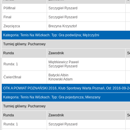
Półfinał
Szczygieł Ryszard
Finał
Szczygieł Ryszard
Zwycięzca
Brezyna Krzysztof
Kategoria: Tenis Na Wózkach. Typ: Gra podwójna; Mężczyźni
Turniej główny. Pucharowy
Runda
Zawodnik
S
Miętrkiewicz Paweł
Runda: 1
Szczygieł Ryszard
Batycki Albin
Ćwierćfinał
Kinowski Adam
OTK A POWIAT POZNAŃSKI 2016, Klub Sportowy Warta Poznań, Od: 2016-09-2
Kategoria: Tenis Na Wózkach. Typ: Gra pojedyncza; Mieszany
Turniej główny. Pucharowy
Runda
Zawodnik
S
Runda: 1
Szczygieł Ryszard