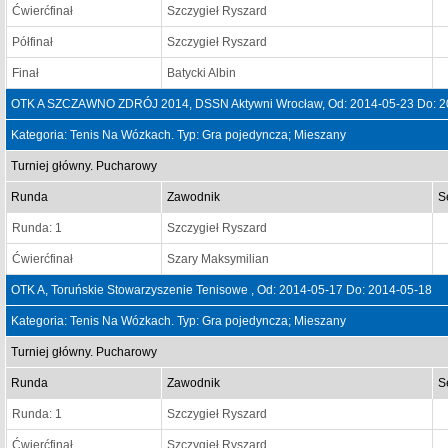
Ćwierćfinał
Szczygieł Ryszard
Półfinał
Szczygieł Ryszard
Finał
Batycki Albin
OTK A SZCZAWNO ZDRÓJ 2014, DSSN Aktywni Wrocław, Od: 2014-05-23 Do: 2
Kategoria: Tenis Na Wózkach. Typ: Gra pojedyncza; Mieszany
Turniej główny. Pucharowy
Runda
Zawodnik
S
Runda: 1
Szczygieł Ryszard
Ćwierćfinał
Szary Maksymilian
OTK A, Toruńskie Stowarzyszenie Tenisowe , Od: 2014-05-17 Do: 2014-05-18
Kategoria: Tenis Na Wózkach. Typ: Gra pojedyncza; Mieszany
Turniej główny. Pucharowy
Runda
Zawodnik
S
Runda: 1
Szczygieł Ryszard
Ćwierćfinał
Szczygieł Ryszard