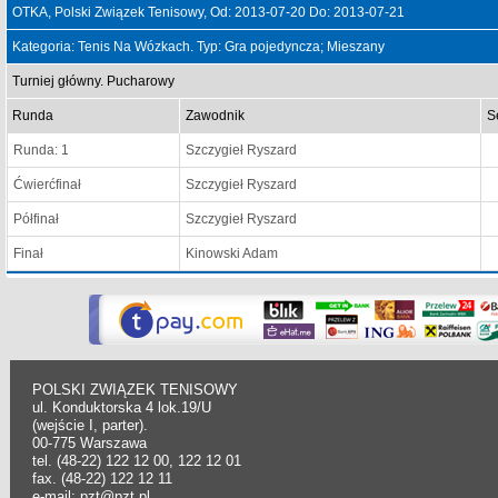
OTKA, Polski Związek Tenisowy, Od: 2013-07-20 Do: 2013-07-21
Kategoria: Tenis Na Wózkach. Typ: Gra pojedyncza; Mieszany
Turniej główny. Pucharowy
Runda
Zawodnik
S
Runda: 1
Szczygieł Ryszard
Ćwierćfinał
Szczygieł Ryszard
Półfinał
Szczygieł Ryszard
Finał
Kinowski Adam
POLSKI ZWIĄZEK TENISOWY
ul. Konduktorska 4 lok.19/U
(wejście I, parter).
00-775 Warszawa
tel. (48-22) 122 12 00, 122 12 01
fax. (48-22) 122 12 11
e-mail: pzt@pzt.pl