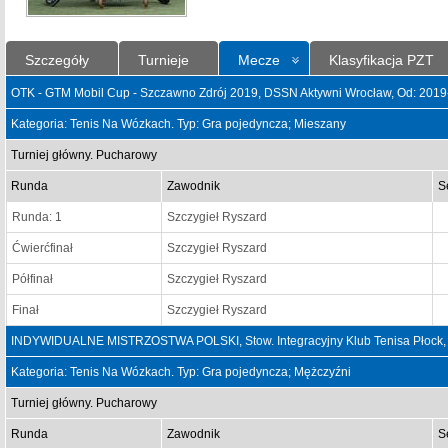
Szczegóły
Turnieje
Mecze
Klasyfikacja PZT
OTK - GTM Mobil Cup - Szczawno Zdrój 2019, DSSN Aktywni Wrocław, Od: 2019
Kategoria: Tenis Na Wózkach. Typ: Gra pojedyncza; Mieszany
Turniej główny. Pucharowy
Runda
Zawodnik
S
Runda: 1
Szczygieł Ryszard
Ćwierćfinał
Szczygieł Ryszard
Półfinał
Szczygieł Ryszard
Finał
Szczygieł Ryszard
INDYWIDUALNE MISTRZOSTWA POLSKI, Stow. Integracyjny Klub Tenisa Płock, 
Kategoria: Tenis Na Wózkach. Typ: Gra pojedyncza; Mężczyźni
Turniej główny. Pucharowy
Runda
Zawodnik
S