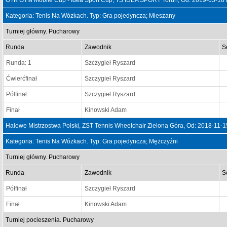
OTK GTM Mobile Cup - Idea Sport Cup, TS IDEA SPORT Toruń, Od: 2019-05-18
Kategoria: Tenis Na Wózkach. Typ: Gra pojedyncza; Mieszany
Turniej główny. Pucharowy
Runda
Zawodnik
S
Runda: 1
Szczygieł Ryszard
Ćwierćfinał
Szczygieł Ryszard
Półfinał
Szczygieł Ryszard
Finał
Kinowski Adam
Halowe Mistrzostwa Polski, ZST Tennis Wheelchair Zielona Góra, Od: 2018-11-
Kategoria: Tenis Na Wózkach. Typ: Gra pojedyncza; Mężczyźni
Turniej główny. Pucharowy
Runda
Zawodnik
S
Półfinał
Szczygieł Ryszard
Finał
Kinowski Adam
Turniej pocieszenia. Pucharowy