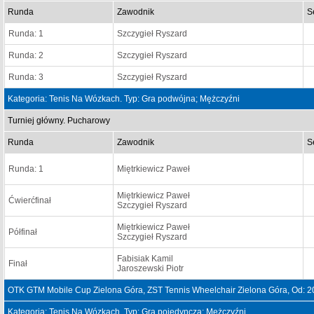
Runda
Zawodnik
S
Runda: 1
Szczygieł Ryszard
Runda: 2
Szczygieł Ryszard
Runda: 3
Szczygieł Ryszard
Kategoria: Tenis Na Wózkach. Typ: Gra podwójna; Mężczyźni
Turniej główny. Pucharowy
Runda
Zawodnik
S
Runda: 1
Miętrkiewicz Paweł
Miętrkiewicz Paweł
Ćwierćfinał
Szczygieł Ryszard
Miętrkiewicz Paweł
Półfinał
Szczygieł Ryszard
Fabisiak Kamil
Finał
Jaroszewski Piotr
OTK GTM Mobile Cup Zielona Góra, ZST Tennis Wheelchair Zielona Góra, Od: 
Kategoria: Tenis Na Wózkach. Typ: Gra pojedyncza; Mężczyźni