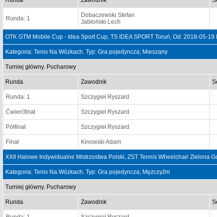
Runda
Zawodnik
S
Dobaczewski Stefan
Runda: 1
Jabłoński Lech
OTK GTM Mobile Cup - Idea Sport Cup, TS IDEA SPORT Toruń, Od: 2018-05-19
Kategoria: Tenis Na Wózkach. Typ: Gra pojedyncza; Mieszany
Turniej główny. Pucharowy
Runda
Zawodnik
S
Runda: 1
Szczygieł Ryszard
Ćwierćfinał
Szczygieł Ryszard
Półfinał
Szczygieł Ryszard
Finał
Kinowski Adam
XXII Halowe Indywidualne Mistrzostwa Polski, ZST Tennis Wheelchair Zielona G
Kategoria: Tenis Na Wózkach. Typ: Gra pojedyncza; Mężczyźni
Turniej główny. Pucharowy
Runda
Zawodnik
S