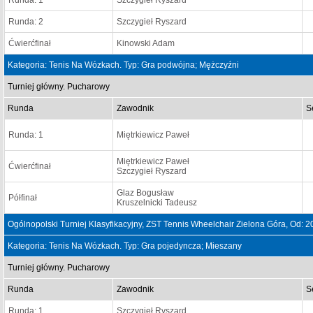
Runda: 1
Szczygieł Ryszard
Runda: 2
Szczygieł Ryszard
Ćwierćfinał
Kinowski Adam
Kategoria: Tenis Na Wózkach. Typ: Gra podwójna; Mężczyźni
Turniej główny. Pucharowy
Runda
Zawodnik
S
Runda: 1
Miętrkiewicz Paweł
Miętrkiewicz Paweł
Ćwierćfinał
Szczygieł Ryszard
Glaz Bogusław
Półfinał
Kruszelnicki Tadeusz
Ogólnopolski Turniej Klasyfikacyjny, ZST Tennis Wheelchair Zielona Góra, Od:
Kategoria: Tenis Na Wózkach. Typ: Gra pojedyncza; Mieszany
Turniej główny. Pucharowy
Runda
Zawodnik
S
Runda: 1
Szczygieł Ryszard