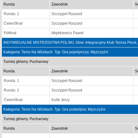
Runda
Zawodnik
S
Runda: 1
Szczygieł Ryszard
Ćwierćfinał
Szczygieł Ryszard
Półfinał
Miętrkiewicz Paweł
INDYWIDUALNE MISTRZOSTWA POLSKI, Stow. Integracyjny Klub Tenisa Płock, 
Kategoria: Tenis Na Wózkach. Typ: Gra pojedyncza; Mężczyźni
Turniej główny. Pucharowy
Runda
Zawodnik
S
Runda: 1
Szczygieł Ryszard
Runda: 2
Szczygieł Ryszard
Ćwierćfinał
Kulik Jerzy
Kategoria: Tenis Na Wózkach. Typ: Gra podwójna; Mężczyźni
Turniej główny. Pucharowy
Runda
Zawodnik
S