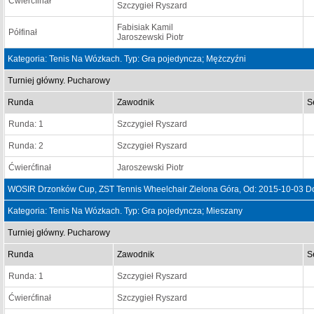
Ćwierćfinał
Szczygieł Ryszard
Fabisiak Kamil
Półfinał
Jaroszewski Piotr
Kategoria: Tenis Na Wózkach. Typ: Gra pojedyncza; Mężczyźni
Turniej główny. Pucharowy
Runda
Zawodnik
S
Runda: 1
Szczygieł Ryszard
Runda: 2
Szczygieł Ryszard
Ćwierćfinał
Jaroszewski Piotr
WOSIR Drzonków Cup, ZST Tennis Wheelchair Zielona Góra, Od: 2015-10-03 D
Kategoria: Tenis Na Wózkach. Typ: Gra pojedyncza; Mieszany
Turniej główny. Pucharowy
Runda
Zawodnik
S
Runda: 1
Szczygieł Ryszard
Ćwierćfinał
Szczygieł Ryszard