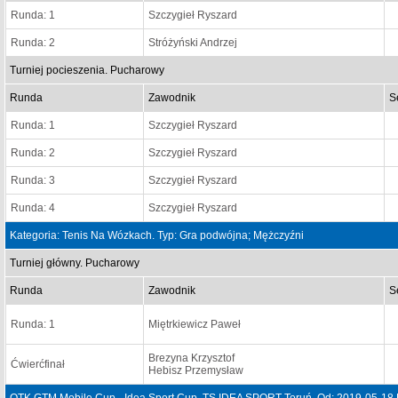
Runda: 1
Szczygieł Ryszard
Runda: 2
Stróżyński Andrzej
Turniej pocieszenia. Pucharowy
Runda
Zawodnik
S
Runda: 1
Szczygieł Ryszard
Runda: 2
Szczygieł Ryszard
Runda: 3
Szczygieł Ryszard
Runda: 4
Szczygieł Ryszard
Kategoria: Tenis Na Wózkach. Typ: Gra podwójna; Mężczyźni
Turniej główny. Pucharowy
Runda
Zawodnik
S
Runda: 1
Miętrkiewicz Paweł
Brezyna Krzysztof
Ćwierćfinał
Hebisz Przemysław