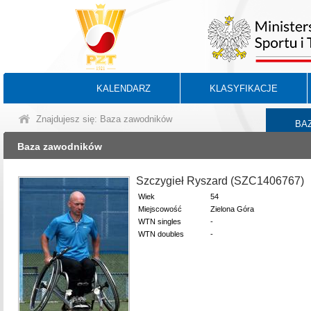
KALENDARZ
KLASYFIKACJE
Znajdujesz się: Baza zawodników
BA
Baza zawodników
Szczygieł Ryszard (SZC1406767)
Wiek
54
Miejscowość
Zielona Góra
WTN singles
-
WTN doubles
-