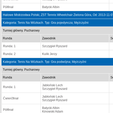
Półfinał
Batycki Albin
Halowe Mistrzostwa Polski, ZST Tennis Wheelchair Zielona Góra, Od: 2013-11-
Kategoria: Tenis Na Wózkach. Typ: Gra pojedyncza; Mężczyźni
Turniej główny. Pucharowy
Runda
Zawodnik
S
Runda: 1
Szczygieł Ryszard
Runda: 2
Kulik Jerzy
Kategoria: Tenis Na Wózkach. Typ: Gra podwójna; Mężczyźni
Turniej główny. Pucharowy
Runda
Zawodnik
S
Jabłoński Lech
Runda: 1
Szczygieł Ryszard
Jabłoński Lech
Ćwierćfinał
Szczygieł Ryszard
Batycki Albin
Półfinał
Kinowski Adam