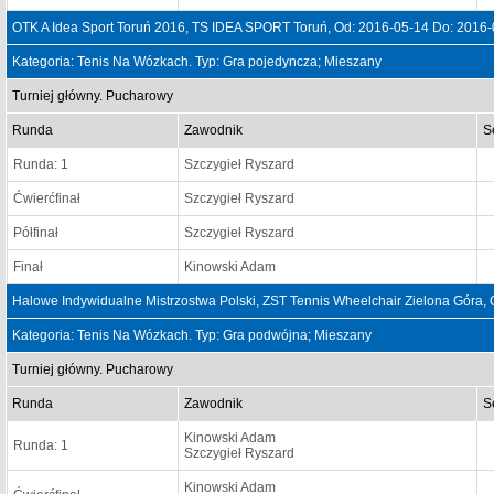
OTK A Idea Sport Toruń 2016, TS IDEA SPORT Toruń, Od: 2016-05-14 Do: 2016
Kategoria: Tenis Na Wózkach. Typ: Gra pojedyncza; Mieszany
Turniej główny. Pucharowy
Runda
Zawodnik
S
Runda: 1
Szczygieł Ryszard
Ćwierćfinał
Szczygieł Ryszard
Półfinał
Szczygieł Ryszard
Finał
Kinowski Adam
Halowe Indywidualne Mistrzostwa Polski, ZST Tennis Wheelchair Zielona Góra,
Kategoria: Tenis Na Wózkach. Typ: Gra podwójna; Mieszany
Turniej główny. Pucharowy
Runda
Zawodnik
S
Kinowski Adam
Runda: 1
Szczygieł Ryszard
Kinowski Adam