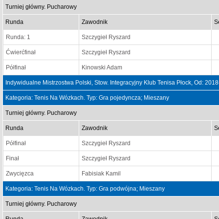
Turniej główny. Pucharowy
Runda
Zawodnik
S
Runda: 1
Szczygieł Ryszard
Ćwierćfinał
Szczygieł Ryszard
Półfinał
Kinowski Adam
Indywidualne Mistrzostwa Polski, Stow. Integracyjny Klub Tenisa Płock, Od: 20
Kategoria: Tenis Na Wózkach. Typ: Gra pojedyncza; Mieszany
Turniej główny. Pucharowy
Runda
Zawodnik
S
Półfinał
Szczygieł Ryszard
Finał
Szczygieł Ryszard
Zwycięzca
Fabisiak Kamil
Kategoria: Tenis Na Wózkach. Typ: Gra podwójna; Mieszany
Turniej główny. Pucharowy