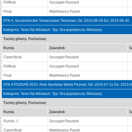
Półfinał
Szczygieł Ryszard
Finał
Miętrkiewicz Paweł
OTK A, Szczecineckie Towarzystwo Tenisowe, Od: 2015-08-28 Do: 2015-08-30
Kategoria: Tenis Na Wózkach. Typ: Gra pojedyncza; Mieszany
Turniej główny. Pucharowy
Runda
Zawodnik
S
Ćwierćfinał
Szczygieł Ryszard
Półfinał
Szczygieł Ryszard
Finał
Miętrkiewicz Paweł
OTK A POZNAŃ 2015, Klub Sportowy Warta Poznań, Od: 2015-07-11 Do: 2015-
Kategoria: Tenis Na Wózkach. Typ: Gra pojedyncza; Mieszany
Turniej główny. Pucharowy
Runda
Zawodnik
S
Runda: 1
Szczygieł Ryszard
Ćwierćfinał
Miętrkiewicz Paweł