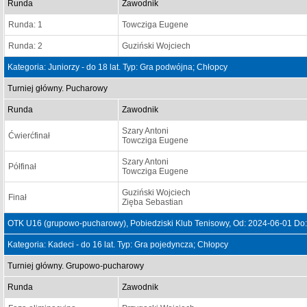
Runda
Zawodnik
Runda: 1
Towcziga Eugene
Runda: 2
Guziński Wojciech
Kategoria: Juniorzy - do 18 lat. Typ: Gra podwójna; Chłopcy
Turniej główny. Pucharowy
Runda
Zawodnik
Szary Antoni
Ćwierćfinał
Towcziga Eugene
Szary Antoni
Półfinał
Towcziga Eugene
Guziński Wojciech
Finał
Zięba Sebastian
OTK U16 (grupowo-pucharowy), Pobiedziski Klub Tenisowy, Od: 2024-06-01 Do
Kategoria: Kadeci - do 16 lat. Typ: Gra pojedyncza; Chłopcy
Turniej główny. Grupowo-pucharowy
Runda
Zawodnik