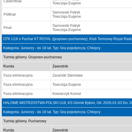
Ćwierćfinał
Towcziga Eugene
Sarnowski Patryk
Półfinał
Towcziga Eugene
Sarnowski Patryk
Finał
Towcziga Eugene
OTK U18 o Puchar KT ROYAL (grupowo-pucharowy), Klub Tenisowy Royal Rados
Kategoria: Juniorzy - do 18 lat. Typ: Gra pojedyncza; Chłopcy
Turniej główny. Grupowo-pucharowy
Runda
Zawodnik
Faza eliminacyjna
Zarański Stanisław
Faza eliminacyjna
Towcziga Eugene
Faza eliminacyjna
Kowalczyk Kornel
HALOWE MISTRZOSTWA POLSKI U18, KS Górnik Bytom, Od: 2026-01-03 Do: 2
Kategoria: Juniorzy - do 18 lat. Typ: Gra pojedyncza; Chłopcy
Turniej główny. Pucharowy
Runda
Zawodnik