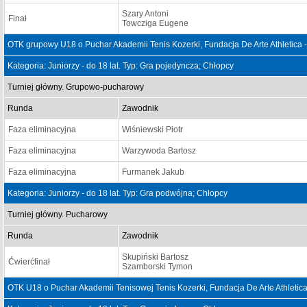
Szary Antoni
Finał
Towcziga Eugene
OTK grupowy U18 o Puchar Akademii Tenis Kozerki, Fundacja De Arte Athletica 
Kategoria: Juniorzy - do 18 lat. Typ: Gra pojedyncza; Chłopcy
Turniej główny. Grupowo-pucharowy
Runda
Zawodnik
Faza eliminacyjna
Wiśniewski Piotr
Faza eliminacyjna
Warzywoda Bartosz
Faza eliminacyjna
Furmanek Jakub
Kategoria: Juniorzy - do 18 lat. Typ: Gra podwójna; Chłopcy
Turniej główny. Pucharowy
Runda
Zawodnik
Skupiński Bartosz
Ćwierćfinał
Szamborski Tymon
OTK U18 o Puchar Akademii Tenisowej Tenis Kozerki, Fundacja De Arte Athletica