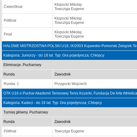
Kłopocki Mikołaj
Ćwierćfinał
Towcziga Eugene
Kłopocki Mikołaj
Półfinał
Towcziga Eugene
Kłopocki Mikołaj
Finał
Towcziga Eugene
HALOWE MISTRZOSTWA POLSKI U18, IX/2003 Kujawsko-Pomorski Związek Teni
Kategoria: Juniorzy - do 18 lat. Typ: Gra pojedyncza; Chłopcy
Eliminacje. Pucharowy
Runda
Zawodnik
Runda: 1
Przygocki Wojciech
OTK U16 o Puchar Akademii Tenisowej Tenis Kozerki, Fundacja De Arte Athletica
Kategoria: Kadeci - do 16 lat. Typ: Gra pojedyncza; Chłopcy
Turniej główny. Pucharowy
Runda
Zawodnik
Półfinał
Towcziga Eugene