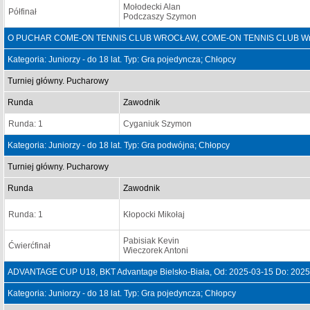
Mołodecki Alan
Półfinał
Podczaszy Szymon
O PUCHAR COME-ON TENNIS CLUB WROCŁAW, COME-ON TENNIS CLUB Wrocław
Kategoria: Juniorzy - do 18 lat. Typ: Gra pojedyncza; Chłopcy
Turniej główny. Pucharowy
Runda
Zawodnik
Runda: 1
Cyganiuk Szymon
Kategoria: Juniorzy - do 18 lat. Typ: Gra podwójna; Chłopcy
Turniej główny. Pucharowy
Runda
Zawodnik
Runda: 1
Kłopocki Mikołaj
Pabisiak Kevin
Ćwierćfinał
Wieczorek Antoni
ADVANTAGE CUP U18, BKT Advantage Bielsko-Biała, Od: 2025-03-15 Do: 2025
Kategoria: Juniorzy - do 18 lat. Typ: Gra pojedyncza; Chłopcy