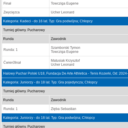
Finał
Towcziga Eugene
Zwycięzca
Ucher Leonard
Kategoria: Kadeci - do 16 lat. Typ: Gra podwójna; Chłopcy
Turniej główny. Pucharowy
Runda
Zawodnik
Szamborski Tymon
Runda: 1
Towcziga Eugene
Matusiak Krzysztof
Ćwierćfinał
Ucher Leonard
Halowy Puchar Polski U18, Fundacja De Arte Athletica - Tenis Kozerki, Od: 202
Kategoria: Juniorzy - do 18 lat. Typ: Gra pojedyncza; Chłopcy
Turniej główny. Pucharowy
Runda
Zawodnik
Runda: 1
Zięba Sebastian
Kategoria: Juniorzy - do 18 lat. Typ: Gra podwójna; Chłopcy
Turniej główny. Pucharowy