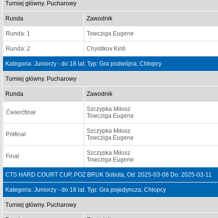
Turniej główny. Pucharowy
Runda
Zawodnik
Runda: 1
Towcziga Eugene
Runda: 2
Chystikov Kirill
Kategoria: Juniorzy - do 18 lat. Typ: Gra podwójna; Chłopcy
Turniej główny. Pucharowy
Runda
Zawodnik
Szczypka Miłosz
Ćwierćfinał
Towcziga Eugene
Szczypka Miłosz
Półfinał
Towcziga Eugene
Szczypka Miłosz
Finał
Towcziga Eugene
CTS HARD COURT CUP, POZ BRUK Sobota, Od: 2025-03-08 Do: 2025-03-11
Kategoria: Juniorzy - do 18 lat. Typ: Gra pojedyncza; Chłopcy
Turniej główny. Pucharowy