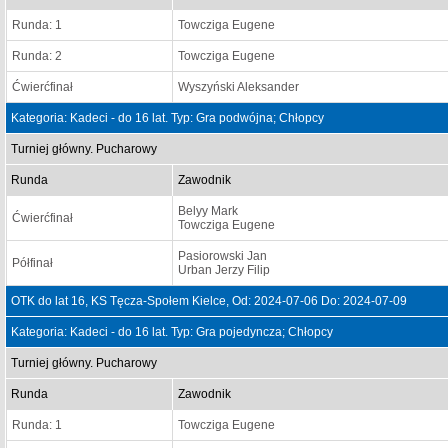
Runda: 1
Towcziga Eugene
Runda: 2
Towcziga Eugene
Ćwierćfinał
Wyszyński Aleksander
Kategoria: Kadeci - do 16 lat. Typ: Gra podwójna; Chłopcy
Turniej główny. Pucharowy
Runda
Zawodnik
Belyy Mark
Ćwierćfinał
Towcziga Eugene
Pasiorowski Jan
Półfinał
Urban Jerzy Filip
OTK do lat 16, KS Tęcza-Społem Kielce, Od: 2024-07-06 Do: 2024-07-09
Kategoria: Kadeci - do 16 lat. Typ: Gra pojedyncza; Chłopcy
Turniej główny. Pucharowy
Runda
Zawodnik
Runda: 1
Towcziga Eugene