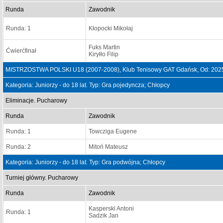
Runda
Zawodnik
Runda: 1
Kłopocki Mikołaj
Fuks Martin
Ćwierćfinał
Kiryłło Filip
MISTRZOSTWA POLSKI U18 (2007-2008), Klub Tenisowy GAT Gdańsk, Od: 2025
Kategoria: Juniorzy - do 18 lat. Typ: Gra pojedyncza; Chłopcy
Eliminacje. Pucharowy
Runda
Zawodnik
Runda: 1
Towcziga Eugene
Runda: 2
Mitoń Mateusz
Kategoria: Juniorzy - do 18 lat. Typ: Gra podwójna; Chłopcy
Turniej główny. Pucharowy
Runda
Zawodnik
Kasperski Antoni
Runda: 1
Sadzik Jan