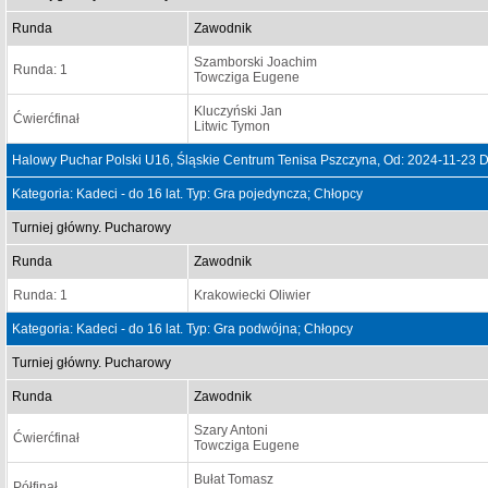
Runda
Zawodnik
Szamborski Joachim
Runda: 1
Towcziga Eugene
Kluczyński Jan
Ćwierćfinał
Litwic Tymon
Halowy Puchar Polski U16, Śląskie Centrum Tenisa Pszczyna, Od: 2024-11-23 
Kategoria: Kadeci - do 16 lat. Typ: Gra pojedyncza; Chłopcy
Turniej główny. Pucharowy
Runda
Zawodnik
Runda: 1
Krakowiecki Oliwier
Kategoria: Kadeci - do 16 lat. Typ: Gra podwójna; Chłopcy
Turniej główny. Pucharowy
Runda
Zawodnik
Szary Antoni
Ćwierćfinał
Towcziga Eugene
Bułat Tomasz
Półfinał