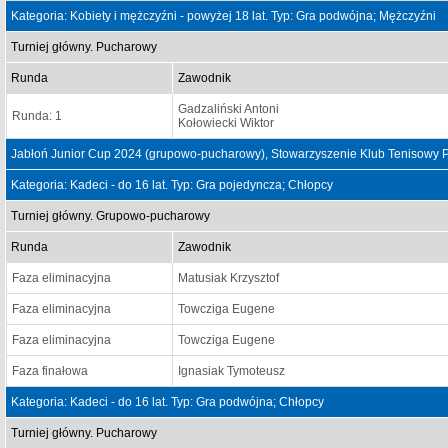
Kategoria: Kobiety i mężczyźni - powyżej 18 lat. Typ: Gra podwójna; Mężczyźni
Turniej główny. Pucharowy
Runda
Zawodnik
Gadzaliński Antoni
Runda: 1
Kołowiecki Wiktor
Jabłoń Junior Cup 2024 (grupowo-pucharowy), Stowarzyszenie Klub Tenisowy P
Kategoria: Kadeci - do 16 lat. Typ: Gra pojedyncza; Chłopcy
Turniej główny. Grupowo-pucharowy
Runda
Zawodnik
Faza eliminacyjna
Matusiak Krzysztof
Faza eliminacyjna
Towcziga Eugene
Faza eliminacyjna
Towcziga Eugene
Faza finałowa
Ignasiak Tymoteusz
Kategoria: Kadeci - do 16 lat. Typ: Gra podwójna; Chłopcy
Turniej główny. Pucharowy