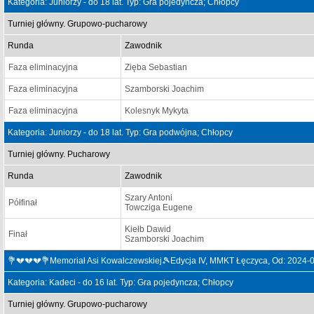
Kategoria: Juniorzy - do 18 lat. Typ: Gra pojedyncza; Chłopcy
Turniej główny. Grupowo-pucharowy
Runda
Zawodnik
Faza eliminacyjna
Zięba Sebastian
Faza eliminacyjna
Szamborski Joachim
Faza eliminacyjna
Kolesnyk Mykyta
Kategoria: Juniorzy - do 18 lat. Typ: Gra podwójna; Chłopcy
Turniej główny. Pucharowy
Runda
Zawodnik
Szary Antoni
Półfinał
Towcziga Eugene
Kiełb Dawid
Finał
Szamborski Joachim
💐💔💔💔💐Memoriał Asi Kowalczewskiej🎾Edycja IV, MMKT Łęczyca, Od: 2024-
Kategoria: Kadeci - do 16 lat. Typ: Gra pojedyncza; Chłopcy
Turniej główny. Grupowo-pucharowy