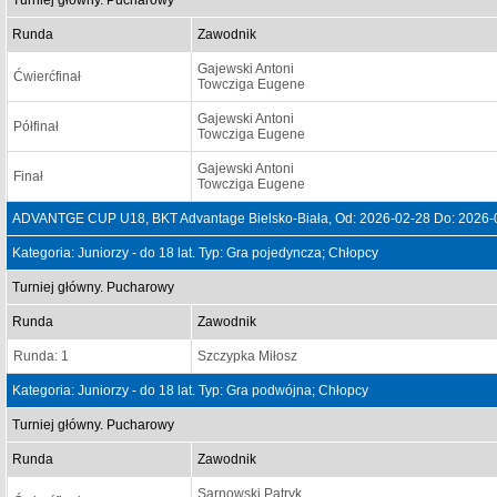
Turniej główny. Pucharowy
Runda
Zawodnik
Gajewski Antoni
Ćwierćfinał
Towcziga Eugene
Gajewski Antoni
Półfinał
Towcziga Eugene
Gajewski Antoni
Finał
Towcziga Eugene
ADVANTGE CUP U18, BKT Advantage Bielsko-Biała, Od: 2026-02-28 Do: 2026-
Kategoria: Juniorzy - do 18 lat. Typ: Gra pojedyncza; Chłopcy
Turniej główny. Pucharowy
Runda
Zawodnik
Runda: 1
Szczypka Miłosz
Kategoria: Juniorzy - do 18 lat. Typ: Gra podwójna; Chłopcy
Turniej główny. Pucharowy
Runda
Zawodnik
Sarnowski Patryk