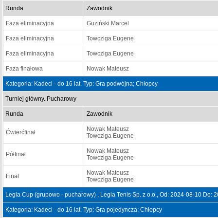
Runda
Zawodnik
Faza eliminacyjna
Guziński Marcel
Faza eliminacyjna
Towcziga Eugene
Faza eliminacyjna
Towcziga Eugene
Faza finałowa
Nowak Mateusz
Kategoria: Kadeci - do 16 lat. Typ: Gra podwójna; Chłopcy
Turniej główny. Pucharowy
Runda
Zawodnik
Nowak Mateusz
Ćwierćfinał
Towcziga Eugene
Nowak Mateusz
Półfinał
Towcziga Eugene
Nowak Mateusz
Finał
Towcziga Eugene
Legia Cup (grupowo - pucharowy) , Legia Tenis Sp. z o.o., Od: 2024-08-10 Do: 
Kategoria: Kadeci - do 16 lat. Typ: Gra pojedyncza; Chłopcy