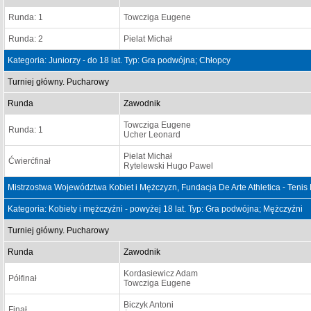
Runda: 1
Towcziga Eugene
Runda: 2
Pielat Michał
Kategoria: Juniorzy - do 18 lat. Typ: Gra podwójna; Chłopcy
Turniej główny. Pucharowy
Runda
Zawodnik
Towcziga Eugene
Runda: 1
Ucher Leonard
Pielat Michał
Ćwierćfinał
Rytelewski Hugo Pawel
Mistrzostwa Województwa Kobiet i Mężczyzn, Fundacja De Arte Athletica - Tenis
Kategoria: Kobiety i mężczyźni - powyżej 18 lat. Typ: Gra podwójna; Mężczyźni
Turniej główny. Pucharowy
Runda
Zawodnik
Kordasiewicz Adam
Półfinał
Towcziga Eugene
Biczyk Antoni
Finał