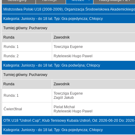
Mistrzostwa Polski U18 (2008-2009), Organizacja Środowiskowa Akademickieg
Kategoria: Juniorzy - do 18 lat. Typ: Gra pojedyncza; Chłopcy
Turniej główny. Pucharowy
Runda
Zawodnik
Runda: 1
Towcziga Eugene
Runda: 2
Rytelewski Hugo Pawel
Kategoria: Juniorzy - do 18 lat. Typ: Gra podwójna; Chłopcy
Turniej główny. Pucharowy
Runda
Zawodnik
Towcziga Eugene
Runda: 1
Zagól Jakub
Pielat Michał
Ćwierćfinał
Rytelewski Hugo Pawel
OTK U18 "Ustroń Cup", Klub Tenisowy Kubala Ustroń, Od: 2026-06-20 Do: 2026
Kategoria: Juniorzy - do 18 lat. Typ: Gra pojedyncza; Chłopcy