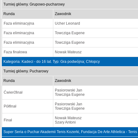
Turniej główny. Grupowo-pucharowy
Runda
Zawodnik
Faza eliminacyjna
Ucher Leonard
Faza eliminacyjna
Towcziga Eugene
Faza eliminacyjna
Towcziga Eugene
Faza finałowa
Nowak Mateusz
Kategoria: Kadeci - do 16 lat. Typ: Gra podwójna; Chłopcy
Turniej główny. Pucharowy
Runda
Zawodnik
Pasiorowski Jan
Ćwierćfinał
Towcziga Eugene
Pasiorowski Jan
Półfinał
Towcziga Eugene
Nowak Mateusz
Finał
Szary Antoni
Super Seria o Puchar Akademii Tenis Kozerki, Fundacja De Arte Athletica - Teni