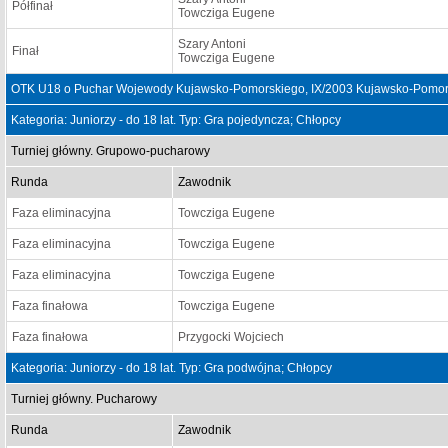
Półfinał
Towcziga Eugene
Szary Antoni
Finał
Towcziga Eugene
OTK U18 o Puchar Wojewody Kujawsko-Pomorskiego, IX/2003 Kujawsko-Pomors
Kategoria: Juniorzy - do 18 lat. Typ: Gra pojedyncza; Chłopcy
Turniej główny. Grupowo-pucharowy
Runda
Zawodnik
Faza eliminacyjna
Towcziga Eugene
Faza eliminacyjna
Towcziga Eugene
Faza eliminacyjna
Towcziga Eugene
Faza finałowa
Towcziga Eugene
Faza finałowa
Przygocki Wojciech
Kategoria: Juniorzy - do 18 lat. Typ: Gra podwójna; Chłopcy
Turniej główny. Pucharowy
Runda
Zawodnik