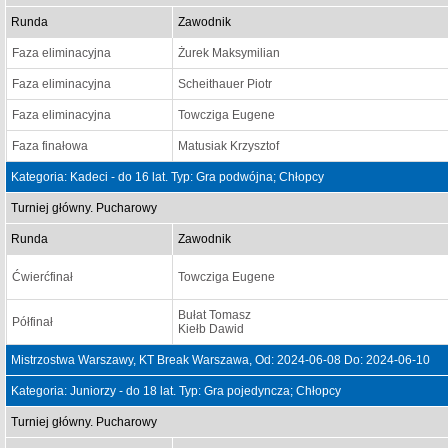
Runda
Zawodnik
Faza eliminacyjna
Żurek Maksymilian
Faza eliminacyjna
Scheithauer Piotr
Faza eliminacyjna
Towcziga Eugene
Faza finałowa
Matusiak Krzysztof
Kategoria: Kadeci - do 16 lat. Typ: Gra podwójna; Chłopcy
Turniej główny. Pucharowy
Runda
Zawodnik
Ćwierćfinał
Towcziga Eugene
Bułat Tomasz
Półfinał
Kiełb Dawid
Mistrzostwa Warszawy, KT Break Warszawa, Od: 2024-06-08 Do: 2024-06-10
Kategoria: Juniorzy - do 18 lat. Typ: Gra pojedyncza; Chłopcy
Turniej główny. Pucharowy