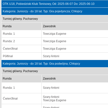
OTK U18, Pobiedziski Klub Tenisowy, Od: 2025-06-07 Do: 2025-06-10
Kategoria: Juniorzy - do 18 lat. Typ: Gra pojedyncza; Chłopcy
Turniej główny. Pucharowy
Runda
Zawodnik
Runda: 1
Towcziga Eugene
Runda: 2
Towcziga Eugene
Ćwierćfinał
Towcziga Eugene
Półfinał
Szary Antoni
Kategoria: Juniorzy - do 18 lat. Typ: Gra podwójna; Chłopcy
Turniej główny. Pucharowy
Runda
Zawodnik
Runda: 1
Szary Antoni
Szary Antoni
Ćwierćfinał
Towcziga Eugene
Szary Antoni