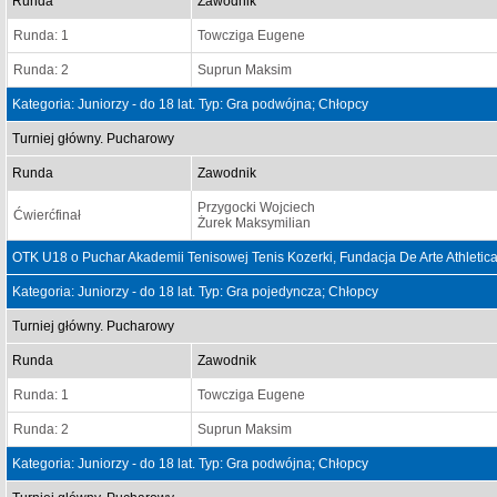
Runda
Zawodnik
Runda: 1
Towcziga Eugene
Runda: 2
Suprun Maksim
Kategoria: Juniorzy - do 18 lat. Typ: Gra podwójna; Chłopcy
Turniej główny. Pucharowy
Runda
Zawodnik
Przygocki Wojciech
Ćwierćfinał
Żurek Maksymilian
OTK U18 o Puchar Akademii Tenisowej Tenis Kozerki, Fundacja De Arte Athletica
Kategoria: Juniorzy - do 18 lat. Typ: Gra pojedyncza; Chłopcy
Turniej główny. Pucharowy
Runda
Zawodnik
Runda: 1
Towcziga Eugene
Runda: 2
Suprun Maksim
Kategoria: Juniorzy - do 18 lat. Typ: Gra podwójna; Chłopcy