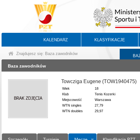
KALENDARZ
KLASYFIKACJE
Znajdujesz się: Baza zawodników
BA
Baza zawodników
Towcziga Eugene (TOW1940475)
Wiek
18
Klub
Tenis Kozerki
Miejscowość
Warszawa
WTN singles
27,79
WTN doubles
29,97
Szczegóły
Turnieje
Mecze
Klasyfikacja PZT