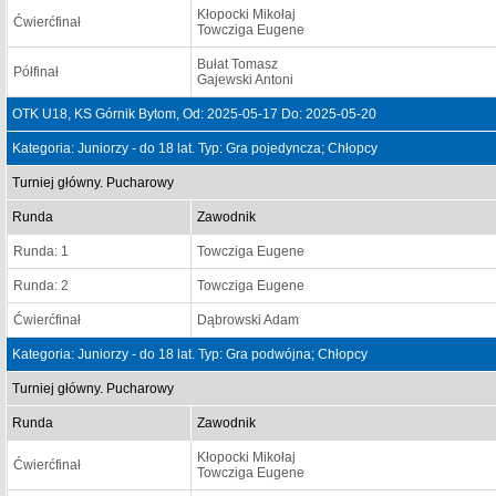
Kłopocki Mikołaj
Ćwierćfinał
Towcziga Eugene
Bułat Tomasz
Półfinał
Gajewski Antoni
OTK U18, KS Górnik Bytom, Od: 2025-05-17 Do: 2025-05-20
Kategoria: Juniorzy - do 18 lat. Typ: Gra pojedyncza; Chłopcy
Turniej główny. Pucharowy
Runda
Zawodnik
Runda: 1
Towcziga Eugene
Runda: 2
Towcziga Eugene
Ćwierćfinał
Dąbrowski Adam
Kategoria: Juniorzy - do 18 lat. Typ: Gra podwójna; Chłopcy
Turniej główny. Pucharowy
Runda
Zawodnik
Kłopocki Mikołaj
Ćwierćfinał
Towcziga Eugene