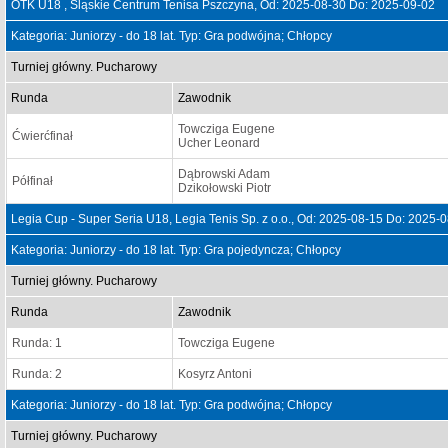
OTK U18 , Śląskie Centrum Tenisa Pszczyna, Od: 2025-08-30 Do: 2025-09-02
Kategoria: Juniorzy - do 18 lat. Typ: Gra podwójna; Chłopcy
Turniej główny. Pucharowy
Runda
Zawodnik
Towcziga Eugene
Ćwierćfinał
Ucher Leonard
Dąbrowski Adam
Półfinał
Dzikołowski Piotr
Legia Cup - Super Seria U18, Legia Tenis Sp. z o.o., Od: 2025-08-15 Do: 2025-
Kategoria: Juniorzy - do 18 lat. Typ: Gra pojedyncza; Chłopcy
Turniej główny. Pucharowy
Runda
Zawodnik
Runda: 1
Towcziga Eugene
Runda: 2
Kosyrz Antoni
Kategoria: Juniorzy - do 18 lat. Typ: Gra podwójna; Chłopcy
Turniej główny. Pucharowy