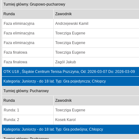
Turniej główny. Grupowo-pucharowy
Runda
Zawodnik
Faza eliminacyjna
Andrzejewski Kamil
Faza eliminacyjna
Towcziga Eugene
Faza eliminacyjna
Towcziga Eugene
Faza finałowa
Towcziga Eugene
Faza finałowa
Zagól Jakub
OTK U18 , Śląskie Centrum Tenisa Pszczyna, Od: 2026-03-07 Do: 2026-03-09
Kategoria: Juniorzy - do 18 lat. Typ: Gra pojedyncza; Chłopcy
Turniej główny. Pucharowy
Runda
Zawodnik
Runda: 1
Towcziga Eugene
Runda: 2
Kosek Karol
Kategoria: Juniorzy - do 18 lat. Typ: Gra podwójna; Chłopcy