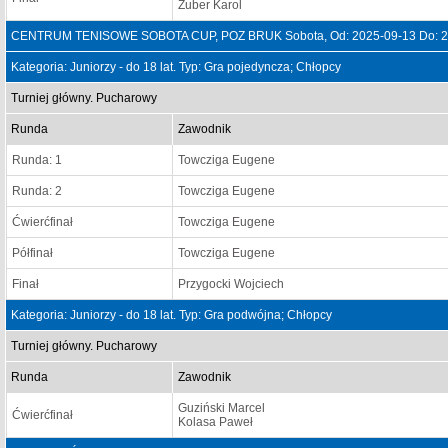
Żuber Karol
CENTRUM TENISOWE SOBOTA CUP, POZ BRUK Sobota, Od: 2025-09-13 Do: 2
Kategoria: Juniorzy - do 18 lat. Typ: Gra pojedyncza; Chłopcy
Turniej główny. Pucharowy
Runda
Zawodnik
Runda: 1
Towcziga Eugene
Runda: 2
Towcziga Eugene
Ćwierćfinał
Towcziga Eugene
Półfinał
Towcziga Eugene
Finał
Przygocki Wojciech
Kategoria: Juniorzy - do 18 lat. Typ: Gra podwójna; Chłopcy
Turniej główny. Pucharowy
Runda
Zawodnik
Guziński Marcel
Ćwierćfinał
Kolasa Paweł