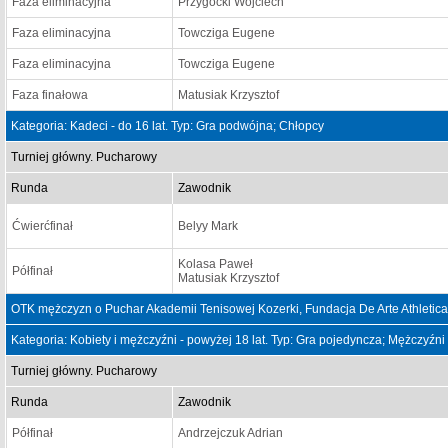
Faza eliminacyjna
Przygocki Wojciech
Faza eliminacyjna
Towcziga Eugene
Faza eliminacyjna
Towcziga Eugene
Faza finałowa
Matusiak Krzysztof
Kategoria: Kadeci - do 16 lat. Typ: Gra podwójna; Chłopcy
Turniej główny. Pucharowy
Runda
Zawodnik
Ćwierćfinał
Belyy Mark
Kolasa Paweł
Półfinał
Matusiak Krzysztof
OTK mężczyzn o Puchar Akademii Tenisowej Kozerki, Fundacja De Arte Athletica
Kategoria: Kobiety i mężczyźni - powyżej 18 lat. Typ: Gra pojedyncza; Mężczyźni
Turniej główny. Pucharowy
Runda
Zawodnik
Półfinał
Andrzejczuk Adrian