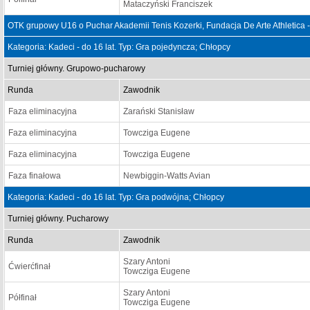
Mataczyński Franciszek
OTK grupowy U16 o Puchar Akademii Tenis Kozerki, Fundacja De Arte Athletica 
Kategoria: Kadeci - do 16 lat. Typ: Gra pojedyncza; Chłopcy
Turniej główny. Grupowo-pucharowy
Runda
Zawodnik
Faza eliminacyjna
Zarański Stanisław
Faza eliminacyjna
Towcziga Eugene
Faza eliminacyjna
Towcziga Eugene
Faza finałowa
Newbiggin-Watts Avian
Kategoria: Kadeci - do 16 lat. Typ: Gra podwójna; Chłopcy
Turniej główny. Pucharowy
Runda
Zawodnik
Szary Antoni
Ćwierćfinał
Towcziga Eugene
Szary Antoni
Półfinał
Towcziga Eugene