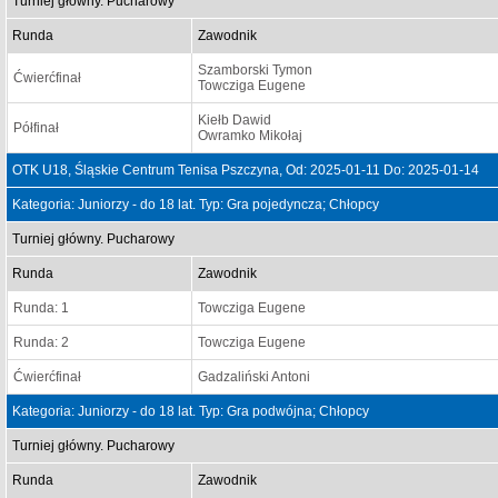
Turniej główny. Pucharowy
Runda
Zawodnik
Szamborski Tymon
Ćwierćfinał
Towcziga Eugene
Kiełb Dawid
Półfinał
Owramko Mikołaj
OTK U18, Śląskie Centrum Tenisa Pszczyna, Od: 2025-01-11 Do: 2025-01-14
Kategoria: Juniorzy - do 18 lat. Typ: Gra pojedyncza; Chłopcy
Turniej główny. Pucharowy
Runda
Zawodnik
Runda: 1
Towcziga Eugene
Runda: 2
Towcziga Eugene
Ćwierćfinał
Gadzaliński Antoni
Kategoria: Juniorzy - do 18 lat. Typ: Gra podwójna; Chłopcy
Turniej główny. Pucharowy
Runda
Zawodnik