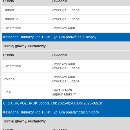
Runda
Zawodnik
Runda: 1
Towcziga Eugene
Runda: 2
Towcziga Eugene
Ćwierćfinał
Chystikov Kirill
Kategoria: Juniorzy - do 18 lat. Typ: Gra podwójna; Chłopcy
Turniej główny. Pucharowy
Runda
Zawodnik
Chystikov Kirill
Ćwierćfinał
Towcziga Eugene
Chystikov Kirill
Półfinał
Towcziga Eugene
Kowalik Piotr
Finał
Suprun Maksim
CTS CUP, POZ BRUK Sobota, Od: 2025-02-08 Do: 2025-02-10
Kategoria: Juniorzy - do 18 lat. Typ: Gra pojedyncza; Chłopcy
Turniej główny. Pucharowy