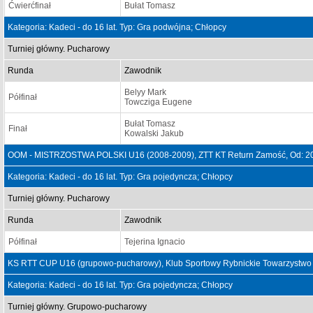
Ćwierćfinał
Bułat Tomasz
Kategoria: Kadeci - do 16 lat. Typ: Gra podwójna; Chłopcy
Turniej główny. Pucharowy
Runda
Zawodnik
Belyy Mark
Półfinał
Towcziga Eugene
Bułat Tomasz
Finał
Kowalski Jakub
OOM - MISTRZOSTWA POLSKI U16 (2008-2009), ZTT KT Return Zamość, Od: 20
Kategoria: Kadeci - do 16 lat. Typ: Gra pojedyncza; Chłopcy
Turniej główny. Pucharowy
Runda
Zawodnik
Półfinał
Tejerina Ignacio
KS RTT CUP U16 (grupowo-pucharowy), Klub Sportowy Rybnickie Towarzystwo 
Kategoria: Kadeci - do 16 lat. Typ: Gra pojedyncza; Chłopcy
Turniej główny. Grupowo-pucharowy