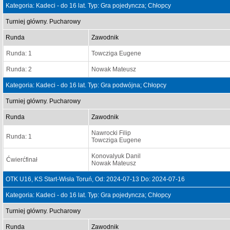
Kategoria: Kadeci - do 16 lat. Typ: Gra pojedyncza; Chłopcy
Turniej główny. Pucharowy
Runda
Zawodnik
Runda: 1
Towcziga Eugene
Runda: 2
Nowak Mateusz
Kategoria: Kadeci - do 16 lat. Typ: Gra podwójna; Chłopcy
Turniej główny. Pucharowy
Runda
Zawodnik
Nawrocki Filip
Runda: 1
Towcziga Eugene
Konovalyuk Danil
Ćwierćfinał
Nowak Mateusz
OTK U16, KS Start-Wisła Toruń, Od: 2024-07-13 Do: 2024-07-16
Kategoria: Kadeci - do 16 lat. Typ: Gra pojedyncza; Chłopcy
Turniej główny. Pucharowy
Runda
Zawodnik