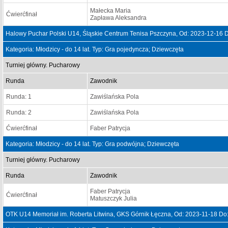
Małecka Maria
Ćwierćfinał
Zapława Aleksandra
Halowy Puchar Polski U14, Śląskie Centrum Tenisa Pszczyna, Od: 2023-12-16 
Kategoria: Młodzicy - do 14 lat. Typ: Gra pojedyncza; Dziewczęta
Turniej główny. Pucharowy
Runda
Zawodnik
Runda: 1
Zawiślańska Pola
Runda: 2
Zawiślańska Pola
Ćwierćfinał
Faber Patrycja
Kategoria: Młodzicy - do 14 lat. Typ: Gra podwójna; Dziewczęta
Turniej główny. Pucharowy
Runda
Zawodnik
Faber Patrycja
Ćwierćfinał
Matuszczyk Julia
OTK U14 Memoriał im. Roberta Litwina, GKS Górnik Łęczna, Od: 2023-11-18 Do