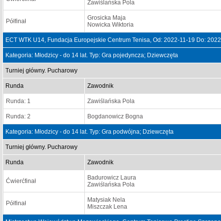
Zawiślańska Pola
Grosicka Maja
Półfinał
Nowicka Wiktoria
ECT WTK U14, Fundacja Europejskie Centrum Tenisa, Od: 2022-11-19 Do: 2022
Kategoria: Młodzicy - do 14 lat. Typ: Gra pojedyncza; Dziewczęta
Turniej główny. Pucharowy
Runda
Zawodnik
Runda: 1
Zawiślańska Pola
Runda: 2
Bogdanowicz Bogna
Kategoria: Młodzicy - do 14 lat. Typ: Gra podwójna; Dziewczęta
Turniej główny. Pucharowy
Runda
Zawodnik
Badurowicz Laura
Ćwierćfinał
Zawiślańska Pola
Matysiak Nela
Półfinał
Miszczak Lena