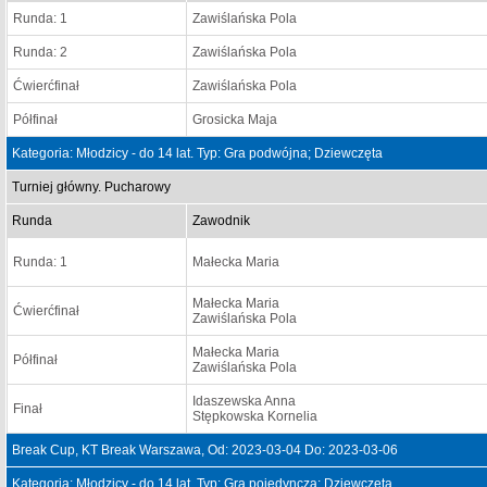
Runda: 1
Zawiślańska Pola
Runda: 2
Zawiślańska Pola
Ćwierćfinał
Zawiślańska Pola
Półfinał
Grosicka Maja
Kategoria: Młodzicy - do 14 lat. Typ: Gra podwójna; Dziewczęta
Turniej główny. Pucharowy
Runda
Zawodnik
Runda: 1
Małecka Maria
Małecka Maria
Ćwierćfinał
Zawiślańska Pola
Małecka Maria
Półfinał
Zawiślańska Pola
Idaszewska Anna
Finał
Stępkowska Kornelia
Break Cup, KT Break Warszawa, Od: 2023-03-04 Do: 2023-03-06
Kategoria: Młodzicy - do 14 lat. Typ: Gra pojedyncza; Dziewczęta