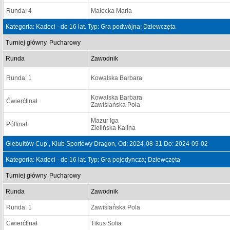
Runda: 4
Małecka Maria
Kategoria: Kadeci - do 16 lat. Typ: Gra podwójna; Dziewczęta
Turniej główny. Pucharowy
Runda
Zawodnik
Runda: 1
Kowalska Barbara
Kowalska Barbara
Ćwierćfinał
Zawiślańska Pola
Mazur Iga
Półfinał
Zielińska Kalina
Giebułtów Cup , Klub Sportowy Dragon, Od: 2024-08-31 Do: 2024-09-02
Kategoria: Kadeci - do 16 lat. Typ: Gra pojedyncza; Dziewczęta
Turniej główny. Pucharowy
Runda
Zawodnik
Runda: 1
Zawiślańska Pola
Ćwierćfinał
Tikus Sofia