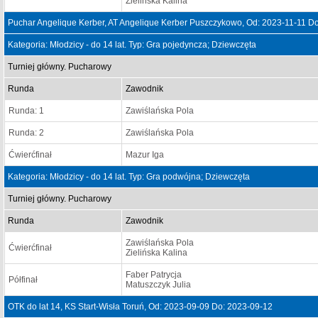
Zielińska Kalina
Puchar Angelique Kerber, AT Angelique Kerber Puszczykowo, Od: 2023-11-11 D
Kategoria: Młodzicy - do 14 lat. Typ: Gra pojedyncza; Dziewczęta
Turniej główny. Pucharowy
Runda
Zawodnik
Runda: 1
Zawiślańska Pola
Runda: 2
Zawiślańska Pola
Ćwierćfinał
Mazur Iga
Kategoria: Młodzicy - do 14 lat. Typ: Gra podwójna; Dziewczęta
Turniej główny. Pucharowy
Runda
Zawodnik
Zawiślańska Pola
Ćwierćfinał
Zielińska Kalina
Faber Patrycja
Półfinał
Matuszczyk Julia
OTK do lat 14, KS Start-Wisła Toruń, Od: 2023-09-09 Do: 2023-09-12