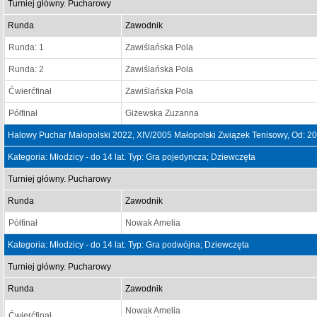
Turniej główny. Pucharowy
Runda
Zawodnik
Runda: 1
Zawiślańska Pola
Runda: 2
Zawiślańska Pola
Ćwierćfinał
Zawiślańska Pola
Półfinał
Giżewska Zuzanna
Halowy Puchar Małopolski 2022, XIV/2005 Małopolski Związek Tenisowy, Od: 2
Kategoria: Młodzicy - do 14 lat. Typ: Gra pojedyncza; Dziewczęta
Turniej główny. Pucharowy
Runda
Zawodnik
Półfinał
Nowak Amelia
Kategoria: Młodzicy - do 14 lat. Typ: Gra podwójna; Dziewczęta
Turniej główny. Pucharowy
Runda
Zawodnik
Nowak Amelia
Ćwierćfinał