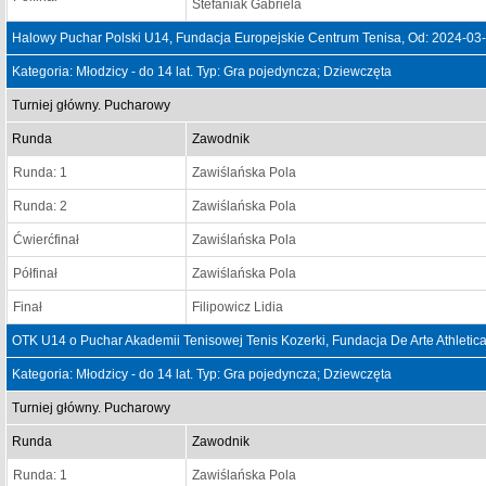
Stefaniak Gabriela
Halowy Puchar Polski U14, Fundacja Europejskie Centrum Tenisa, Od: 2024-03
Kategoria: Młodzicy - do 14 lat. Typ: Gra pojedyncza; Dziewczęta
Turniej główny. Pucharowy
Runda
Zawodnik
Runda: 1
Zawiślańska Pola
Runda: 2
Zawiślańska Pola
Ćwierćfinał
Zawiślańska Pola
Półfinał
Zawiślańska Pola
Finał
Filipowicz Lidia
OTK U14 o Puchar Akademii Tenisowej Tenis Kozerki, Fundacja De Arte Athletica
Kategoria: Młodzicy - do 14 lat. Typ: Gra pojedyncza; Dziewczęta
Turniej główny. Pucharowy
Runda
Zawodnik
Runda: 1
Zawiślańska Pola