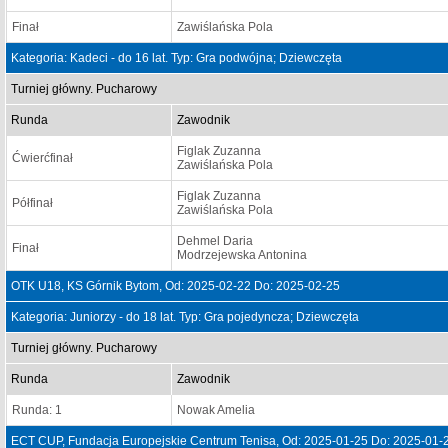
Finał
Zawiślańska Pola
Kategoria: Kadeci - do 16 lat. Typ: Gra podwójna; Dziewczęta
Turniej główny. Pucharowy
Runda
Zawodnik
Figlak Zuzanna
Ćwierćfinał
Zawiślańska Pola
Figlak Zuzanna
Półfinał
Zawiślańska Pola
Dehmel Daria
Finał
Modrzejewska Antonina
OTK U18, KS Górnik Bytom, Od: 2025-02-22 Do: 2025-02-25
Kategoria: Juniorzy - do 18 lat. Typ: Gra pojedyncza; Dziewczęta
Turniej główny. Pucharowy
Runda
Zawodnik
Runda: 1
Nowak Amelia
ECT CUP, Fundacja Europejskie Centrum Tenisa, Od: 2025-01-25 Do: 2025-01-