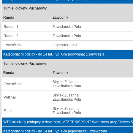
Turniej główny. Pucharowy
Runda
Zawodnik
Runda: 1
Zawiślańska Pola
Runda: 2
Zawiślańska Pola
Ćwierćfinał
Filipowicz Lidia
Kategoria: Młodzicy - do 14 lat. Typ: Gra podwójna; Dziewczęta
Turniej główny. Pucharowy
Runda
Zawodnik
Stryjek Zuzanna
Ćwierćfinał
Zawiślańska Pola
Stryjek Zuzanna
Półfinał
Zawiślańska Pola
Stryjek Zuzanna
Finał
Zawiślańska Pola
WTK młodzicy (chłopcy, dziewczęta), ATZ TENISPOINT Warszawa przy Chiwes Sp
Kategoria: Młodzicy - do 14 lat. Typ: Gra pojedyncza; Dziewczęta