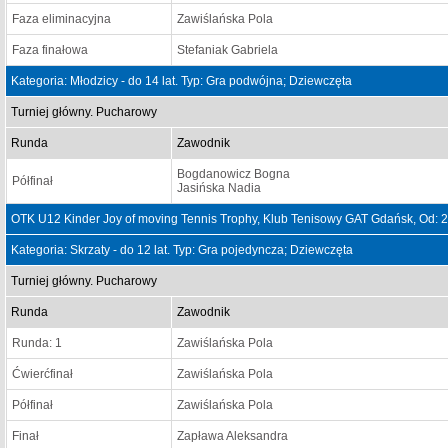
Faza eliminacyjna
Zawiślańska Pola
Faza finałowa
Stefaniak Gabriela
Kategoria: Młodzicy - do 14 lat. Typ: Gra podwójna; Dziewczęta
Turniej główny. Pucharowy
Runda
Zawodnik
Bogdanowicz Bogna
Półfinał
Jasińska Nadia
OTK U12 Kinder Joy of moving Tennis Trophy, Klub Tenisowy GAT Gdańsk, Od: 
Kategoria: Skrzaty - do 12 lat. Typ: Gra pojedyncza; Dziewczęta
Turniej główny. Pucharowy
Runda
Zawodnik
Runda: 1
Zawiślańska Pola
Ćwierćfinał
Zawiślańska Pola
Półfinał
Zawiślańska Pola
Finał
Zapława Aleksandra