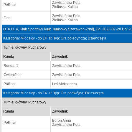
Zawiślańska Pola
Półfinał
Zielińska Kalina
Zawiślańska Pola
Finał
Zielińska Kalina
OTK U14, Klub Sportowy Klub Tenisowy Szczawno-Zdrój, Od: 2023-07-28 Do: 2
Kategoria: Młodzicy - do 14 lat. Typ: Gra pojedyncza; Dziewczęta
Turniej główny. Pucharowy
Runda
Zawodnik
Runda: 1
Zawiślańska Pola
Ćwierćfinał
Zawiślańska Pola
Półfinał
Leś Aleksandra
Kategoria: Młodzicy - do 14 lat. Typ: Gra podwójna; Dziewczęta
Turniej główny. Pucharowy
Runda
Zawodnik
Boroń Anna
Półfinał
Zawiślańska Pola