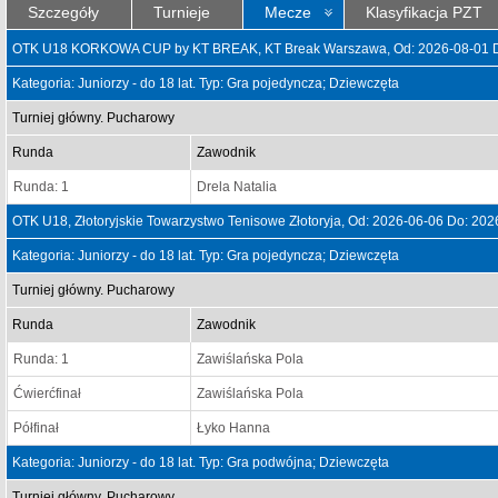
Szczegóły
Turnieje
Mecze
Klasyfikacja PZT
OTK U18 KORKOWA CUP by KT BREAK, KT Break Warszawa, Od: 2026-08-01 D
Kategoria: Juniorzy - do 18 lat. Typ: Gra pojedyncza; Dziewczęta
Turniej główny. Pucharowy
Runda
Zawodnik
Runda: 1
Drela Natalia
OTK U18, Złotoryjskie Towarzystwo Tenisowe Złotoryja, Od: 2026-06-06 Do: 202
Kategoria: Juniorzy - do 18 lat. Typ: Gra pojedyncza; Dziewczęta
Turniej główny. Pucharowy
Runda
Zawodnik
Runda: 1
Zawiślańska Pola
Ćwierćfinał
Zawiślańska Pola
Półfinał
Łyko Hanna
Kategoria: Juniorzy - do 18 lat. Typ: Gra podwójna; Dziewczęta
Turniej główny. Pucharowy