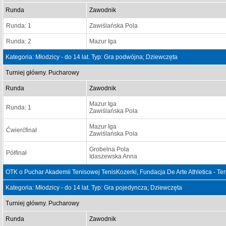
Runda
Zawodnik
Runda: 1
Zawiślańska Pola
Runda: 2
Mazur Iga
Kategoria: Młodzicy - do 14 lat. Typ: Gra podwójna; Dziewczęta
Turniej główny. Pucharowy
Runda
Zawodnik
Mazur Iga
Runda: 1
Zawiślańska Pola
Mazur Iga
Ćwierćfinał
Zawiślańska Pola
Grobelna Pola
Półfinał
Idaszewska Anna
OTK o Puchar Akademii Tenisowej TenisKozerki, Fundacja De Arte Athletica - Te
Kategoria: Młodzicy - do 14 lat. Typ: Gra pojedyncza; Dziewczęta
Turniej główny. Pucharowy
Runda
Zawodnik