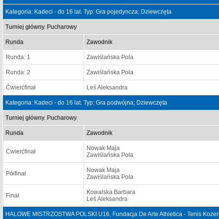
Kategoria: Kadeci - do 16 lat. Typ: Gra pojedyncza; Dziewczęta
Turniej główny. Pucharowy
Runda
Zawodnik
Runda: 1
Zawiślańska Pola
Runda: 2
Zawiślańska Pola
Ćwierćfinał
Leś Aleksandra
Kategoria: Kadeci - do 16 lat. Typ: Gra podwójna; Dziewczęta
Turniej główny. Pucharowy
Runda
Zawodnik
Nowak Maja
Ćwierćfinał
Zawiślańska Pola
Nowak Maja
Półfinał
Zawiślańska Pola
Kowalska Barbara
Finał
Leś Aleksandra
HALOWE MISTRZOSTWA POLSKI U16, Fundacja De Arte Athletica - Tenis Kozerk