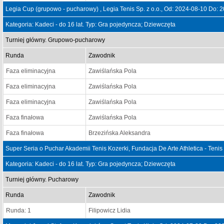
Legia Cup (grupowo - pucharowy) , Legia Tenis Sp. z o.o., Od: 2024-08-10 Do: 
Kategoria: Kadeci - do 16 lat. Typ: Gra pojedyncza; Dziewczęta
Turniej główny. Grupowo-pucharowy
Runda
Zawodnik
Faza eliminacyjna
Zawiślańska Pola
Faza eliminacyjna
Zawiślańska Pola
Faza eliminacyjna
Zawiślańska Pola
Faza finałowa
Zawiślańska Pola
Faza finałowa
Brzezińska Aleksandra
Super Seria o Puchar Akademii Tenis Kozerki, Fundacja De Arte Athletica - Teni
Kategoria: Kadeci - do 16 lat. Typ: Gra pojedyncza; Dziewczęta
Turniej główny. Pucharowy
Runda
Zawodnik
Runda: 1
Filipowicz Lidia