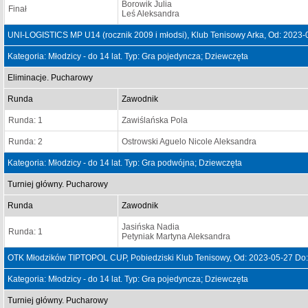
Borowik Julia
Finał
Leś Aleksandra
UNI-LOGISTICS MP U14 (rocznik 2009 i młodsi), Klub Tenisowy Arka, Od: 2023
Kategoria: Młodzicy - do 14 lat. Typ: Gra pojedyncza; Dziewczęta
Eliminacje. Pucharowy
Runda
Zawodnik
Runda: 1
Zawiślańska Pola
Runda: 2
Ostrowski Aguelo Nicole Aleksandra
Kategoria: Młodzicy - do 14 lat. Typ: Gra podwójna; Dziewczęta
Turniej główny. Pucharowy
Runda
Zawodnik
Jasińska Nadia
Runda: 1
Petyniak Martyna Aleksandra
OTK Młodzików TIPTOPOL CUP, Pobiedziski Klub Tenisowy, Od: 2023-05-27 Do
Kategoria: Młodzicy - do 14 lat. Typ: Gra pojedyncza; Dziewczęta
Turniej główny. Pucharowy