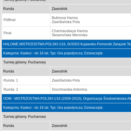
Runda
Zawodnik
Bubnova Hanna
Półfinał
Zawiślańska Pola
Charniauskaya Hanna
Finał
Skowrońska Weronika
HALOWE MISTRZOSTWA POLSKI U16, IX/2003 Kujawsko-Pomorski Związek Teni
Kategoria: Kadeci - do 16 lat. Typ: Gra pojedyncza; Dziewczęta
Turniej główny. Pucharowy
Runda
Zawodnik
Runda: 1
Zawiślańska Pola
Runda: 2
Snochowska Antonina
OOM - MISTRZOSTWA POLSKI U16 (2009-2010), Organizacja Środowiskowa Aka
Kategoria: Kadeci - do 16 lat. Typ: Gra pojedyncza; Dziewczęta
Turniej główny. Pucharowy
Runda
Zawodnik