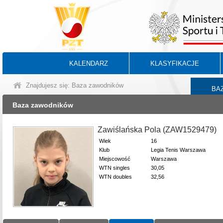
KALENDARZ
KLASYFIKACJE
Znajdujesz się: Baza zawodników
BA
Baza zawodników
Zawiślańska Pola (ZAW1529479)
Wiek
16
Klub
Legia Tenis Warszawa
Miejscowość
Warszawa
WTN singles
30,05
WTN doubles
32,56