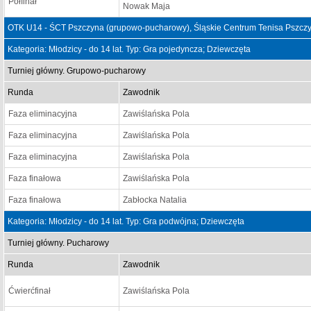
Półfinał
Nowak Maja
OTK U14 - ŚCT Pszczyna (grupowo-pucharowy), Śląskie Centrum Tenisa Pszczy
Kategoria: Młodzicy - do 14 lat. Typ: Gra pojedyncza; Dziewczęta
Turniej główny. Grupowo-pucharowy
Runda
Zawodnik
Faza eliminacyjna
Zawiślańska Pola
Faza eliminacyjna
Zawiślańska Pola
Faza eliminacyjna
Zawiślańska Pola
Faza finałowa
Zawiślańska Pola
Faza finałowa
Zabłocka Natalia
Kategoria: Młodzicy - do 14 lat. Typ: Gra podwójna; Dziewczęta
Turniej główny. Pucharowy
Runda
Zawodnik
Ćwierćfinał
Zawiślańska Pola