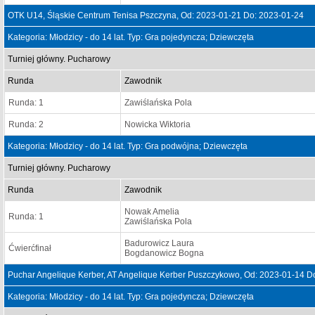
OTK U14, Śląskie Centrum Tenisa Pszczyna, Od: 2023-01-21 Do: 2023-01-24
Kategoria: Młodzicy - do 14 lat. Typ: Gra pojedyncza; Dziewczęta
Turniej główny. Pucharowy
Runda
Zawodnik
Runda: 1
Zawiślańska Pola
Runda: 2
Nowicka Wiktoria
Kategoria: Młodzicy - do 14 lat. Typ: Gra podwójna; Dziewczęta
Turniej główny. Pucharowy
Runda
Zawodnik
Nowak Amelia
Runda: 1
Zawiślańska Pola
Badurowicz Laura
Ćwierćfinał
Bogdanowicz Bogna
Puchar Angelique Kerber, AT Angelique Kerber Puszczykowo, Od: 2023-01-14 D
Kategoria: Młodzicy - do 14 lat. Typ: Gra pojedyncza; Dziewczęta