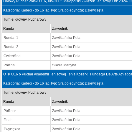
Halowy Puchar Polski U16, XIV/2005 Małopolski Związek Tenisowy, Od: 2024-1
Kategoria: Kadeci - do 16 lat. Typ: Gra pojedyncza; Dziewczęta
Turniej główny. Pucharowy
Runda
Zawodnik
Runda: 1
Zawiślańska Pola
Runda: 2
Zawiślańska Pola
Ćwierćfinał
Zawiślańska Pola
Półfinał
Sikora Martyna
OTK U16 o Puchar Akademii Tenisowej Tenis Kozerki, Fundacja De Arte Athletica
Kategoria: Kadeci - do 16 lat. Typ: Gra pojedyncza; Dziewczęta
Turniej główny. Pucharowy
Runda
Zawodnik
Półfinał
Zawiślańska Pola
Finał
Zawiślańska Pola
Zwycięzca
Zawiślańska Pola