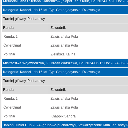
Memoriał Jana i Stefana Korneluków , Sopot Tenis Klub, Od: 2024-07-20 Do: 20
Kategoria: Kadeci - do 16 lat. Typ: Gra pojedyncza; Dziewczęta
Turniej główny. Pucharowy
Runda
Zawodnik
Runda: 1
Zawiślańska Pola
Ćwierćfinał
Zawiślańska Pola
Półfinał
Zielińska Kalina
Mistrzostwa Województwa, KT Break Warszawa, Od: 2024-06-15 Do: 2024-06-1
Kategoria: Kadeci - do 16 lat. Typ: Gra pojedyncza; Dziewczęta
Turniej główny. Pucharowy
Runda
Zawodnik
Runda: 1
Zawiślańska Pola
Ćwierćfinał
Zawiślańska Pola
Półfinał
Knappik Sandra
Jabłoń Junior Cup 2024 (grupowo-pucharowy), Stowarzyszenie Klub Tenisowy P