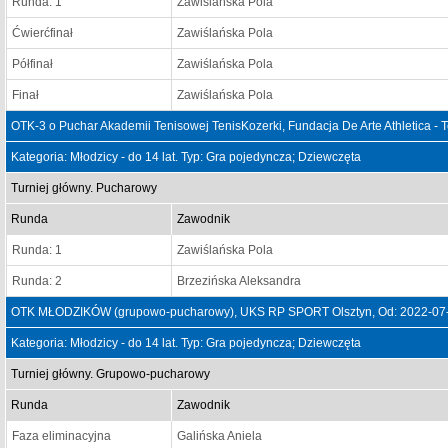
Runda: 1
Zawiślańska Pola
Ćwierćfinał
Zawiślańska Pola
Półfinał
Zawiślańska Pola
Finał
Zawiślańska Pola
OTK-3 o Puchar Akademii Tenisowej TenisKozerki, Fundacja De Arte Athletica - 
Kategoria: Młodzicy - do 14 lat. Typ: Gra pojedyncza; Dziewczęta
Turniej główny. Pucharowy
Runda
Zawodnik
Runda: 1
Zawiślańska Pola
Runda: 2
Brzezińska Aleksandra
OTK MŁODZIKÓW (grupowo-pucharowy), UKS RP SPORT Olsztyn, Od: 2022-07-
Kategoria: Młodzicy - do 14 lat. Typ: Gra pojedyncza; Dziewczęta
Turniej główny. Grupowo-pucharowy
Runda
Zawodnik
Faza eliminacyjna
Galińska Aniela