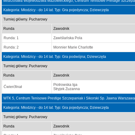
Mistrzostwa Województwa Mazowieckiego, Centrum Tenisowe Prestige Szczepan
Kategoria: Młodzicy - do 14 lat. Typ: Gra pojedyncza; Dziewczęta
Turniej główny. Pucharowy
Runda
Zawodnik
Runda: 1
Zawiślańska Pola
Runda: 2
Monnier Marie Charlotte
Kategoria: Młodzicy - do 14 lat. Typ: Gra podwójna; Dziewczęta
Turniej główny. Pucharowy
Runda
Zawodnik
Piotrowska Iga
Ćwierćfinał
Stryjek Zuzanna
WTK 5, Centrum Tenisowe Prestige Szczepaniak i Sikorski Sp. Jawna Warszawa
Kategoria: Młodzicy - do 14 lat. Typ: Gra pojedyncza; Dziewczęta
Turniej główny. Pucharowy
Runda
Zawodnik