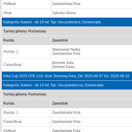
Półfinał
Zawiślańska Pola
Finał
Sybicka Oliwia
Kategoria: Kadeci - do 16 lat. Typ: Gra podwójna; Dziewczęta
Turniej główny. Pucharowy
Runda
Zawodnik
Stawowiak Nadia
Runda: 1
Zawiślańska Pola
Borowik Julia
Ćwierćfinał
Dehmel Daria
Arka Cup 2025 OTK U16, Klub Tenisowy Arka, Od: 2025-06-07 Do: 2025-06-10
Kategoria: Kadeci - do 16 lat. Typ: Gra pojedyncza; Dziewczęta
Turniej główny. Pucharowy
Runda
Zawodnik
Runda: 1
Zawiślańska Pola
Ćwierćfinał
Zawiślańska Pola
Półfinał
Zawiślańska Pola