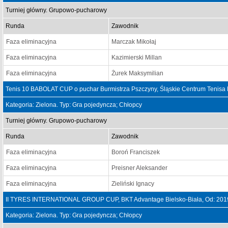
Turniej główny. Grupowo-pucharowy
Runda
Zawodnik
Faza eliminacyjna
Marczak Mikołaj
Faza eliminacyjna
Kazimierski Millan
Faza eliminacyjna
Żurek Maksymilian
Tenis 10 BABOLAT CUP o puchar Burmistrza Pszczyny, Śląskie Centrum Tenisa 
Kategoria: Zielona. Typ: Gra pojedyncza; Chłopcy
Turniej główny. Grupowo-pucharowy
Runda
Zawodnik
Faza eliminacyjna
Boroń Franciszek
Faza eliminacyjna
Preisner Aleksander
Faza eliminacyjna
Zieliński Ignacy
II TYRES INTERNATIONAL GROUP CUP, BKT Advantage Bielsko-Biała, Od: 201
Kategoria: Zielona. Typ: Gra pojedyncza; Chłopcy