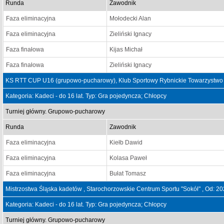
Runda
Zawodnik
Faza eliminacyjna
Mołodecki Alan
Faza eliminacyjna
Zieliński Ignacy
Faza finałowa
Kijas Michał
Faza finałowa
Zieliński Ignacy
KS RTT CUP U16 (grupowo-pucharowy), Klub Sportowy Rybnickie Towarzystwo 
Kategoria: Kadeci - do 16 lat. Typ: Gra pojedyncza; Chłopcy
Turniej główny. Grupowo-pucharowy
Runda
Zawodnik
Faza eliminacyjna
Kiełb Dawid
Faza eliminacyjna
Kolasa Paweł
Faza eliminacyjna
Bułat Tomasz
Mistrzostwa Śląska kadetów , Starochorzowskie Centrum Sportu "Sokół" , Od: 2
Kategoria: Kadeci - do 16 lat. Typ: Gra pojedyncza; Chłopcy
Turniej główny. Grupowo-pucharowy