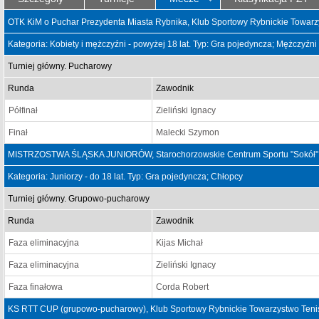
OTK KiM o Puchar Prezydenta Miasta Rybnika, Klub Sportowy Rybnickie Towarz
Kategoria: Kobiety i mężczyźni - powyżej 18 lat. Typ: Gra pojedyncza; Mężczyźni
Turniej główny. Pucharowy
Runda
Zawodnik
Półfinał
Zieliński Ignacy
Finał
Malecki Szymon
MISTRZOSTWA ŚLĄSKA JUNIORÓW, Starochorzowskie Centrum Sportu "Sokół" ,
Kategoria: Juniorzy - do 18 lat. Typ: Gra pojedyncza; Chłopcy
Turniej główny. Grupowo-pucharowy
Runda
Zawodnik
Faza eliminacyjna
Kijas Michał
Faza eliminacyjna
Zieliński Ignacy
Faza finałowa
Corda Robert
KS RTT CUP (grupowo-pucharowy), Klub Sportowy Rybnickie Towarzystwo Teni