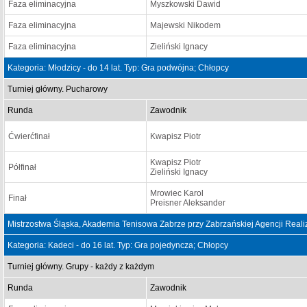
Faza eliminacyjna
Myszkowski Dawid
Faza eliminacyjna
Majewski Nikodem
Faza eliminacyjna
Zieliński Ignacy
Kategoria: Młodzicy - do 14 lat. Typ: Gra podwójna; Chłopcy
Turniej główny. Pucharowy
Runda
Zawodnik
Ćwierćfinał
Kwapisz Piotr
Kwapisz Piotr
Półfinał
Zieliński Ignacy
Mrowiec Karol
Finał
Preisner Aleksander
Mistrzostwa Śląska, Akademia Tenisowa Zabrze przy Zabrzańskiej Agencji Realiz
Kategoria: Kadeci - do 16 lat. Typ: Gra pojedyncza; Chłopcy
Turniej główny. Grupy - każdy z każdym
Runda
Zawodnik