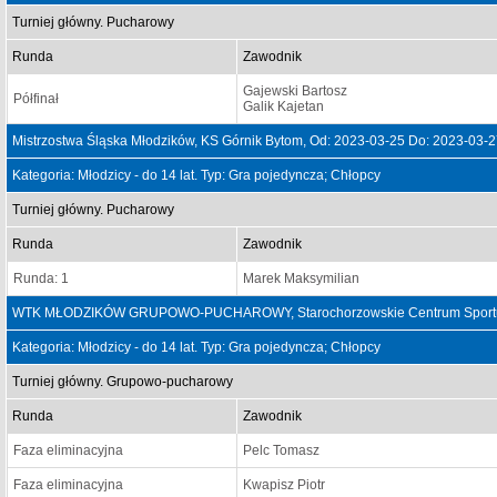
Turniej główny. Pucharowy
Runda
Zawodnik
Gajewski Bartosz
Półfinał
Galik Kajetan
Mistrzostwa Śląska Młodzików, KS Górnik Bytom, Od: 2023-03-25 Do: 2023-03-
Kategoria: Młodzicy - do 14 lat. Typ: Gra pojedyncza; Chłopcy
Turniej główny. Pucharowy
Runda
Zawodnik
Runda: 1
Marek Maksymilian
WTK MŁODZIKÓW GRUPOWO-PUCHAROWY, Starochorzowskie Centrum Sportu "So
Kategoria: Młodzicy - do 14 lat. Typ: Gra pojedyncza; Chłopcy
Turniej główny. Grupowo-pucharowy
Runda
Zawodnik
Faza eliminacyjna
Pelc Tomasz
Faza eliminacyjna
Kwapisz Piotr