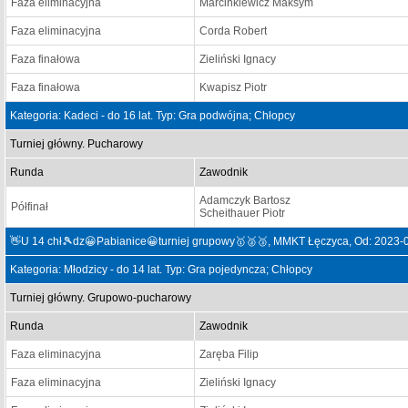
Faza eliminacyjna
Marcinkiewicz Maksym
Faza eliminacyjna
Corda Robert
Faza finałowa
Zieliński Ignacy
Faza finałowa
Kwapisz Piotr
Kategoria: Kadeci - do 16 lat. Typ: Gra podwójna; Chłopcy
Turniej główny. Pucharowy
Runda
Zawodnik
Adamczyk Bartosz
Półfinał
Scheithauer Piotr
👋U 14 chł🎾dz😀Pabianice😀turniej grupowy🥇🥈🥉, MMKT Łęczyca, Od: 2023-
Kategoria: Młodzicy - do 14 lat. Typ: Gra pojedyncza; Chłopcy
Turniej główny. Grupowo-pucharowy
Runda
Zawodnik
Faza eliminacyjna
Zaręba Filip
Faza eliminacyjna
Zieliński Ignacy