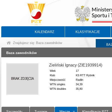
KALENDARZ
KLASYFIKACJE
Znajdujesz się: Baza zawodników
BA
Baza zawodników
Zieliński Ignacy (ZIE1939914)
Wiek
17
Klub
KS RTT Rybnik
Miejscowość
Radlin
WTN singles
34,39
WTN doubles
35,80
Szczegóły
Turnieje
Mecze
Klasyfikacja PZT