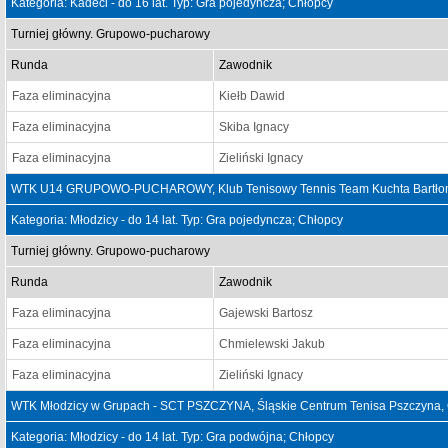
Kategoria: Kadeci - do 16 lat. Typ: Gra pojedyncza; Chłopcy
Turniej główny. Grupowo-pucharowy
Runda
Zawodnik
Faza eliminacyjna
Kiełb Dawid
Faza eliminacyjna
Skiba Ignacy
Faza eliminacyjna
Zieliński Ignacy
WTK U14 GRUPOWO-PUCHAROWY, Klub Tenisowy Tennis Team Kuchta Bartłomie
Kategoria: Młodzicy - do 14 lat. Typ: Gra pojedyncza; Chłopcy
Turniej główny. Grupowo-pucharowy
Runda
Zawodnik
Faza eliminacyjna
Gajewski Bartosz
Faza eliminacyjna
Chmielewski Jakub
Faza eliminacyjna
Zieliński Ignacy
WTK Młodzicy w Grupach - SCT PSZCZYNA, Śląskie Centrum Tenisa Pszczyna, 
Kategoria: Młodzicy - do 14 lat. Typ: Gra podwójna; Chłopcy