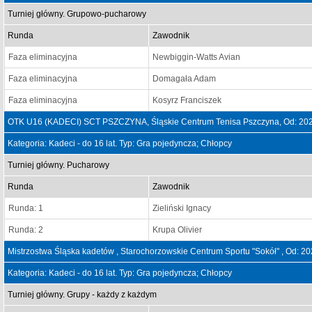
Turniej główny. Grupowo-pucharowy
Runda
Zawodnik
Faza eliminacyjna
Newbiggin-Watts Avian
Faza eliminacyjna
Domagała Adam
Faza eliminacyjna
Kosyrz Franciszek
OTK U16 (KADECI) SCT PSZCZYNA, Śląskie Centrum Tenisa Pszczyna, Od: 202
Kategoria: Kadeci - do 16 lat. Typ: Gra pojedyncza; Chłopcy
Turniej główny. Pucharowy
Runda
Zawodnik
Runda: 1
Zieliński Ignacy
Runda: 2
Krupa Olivier
Mistrzostwa Śląska kadetów , Starochorzowskie Centrum Sportu "Sokół" , Od: 2
Kategoria: Kadeci - do 16 lat. Typ: Gra pojedyncza; Chłopcy
Turniej główny. Grupy - każdy z każdym