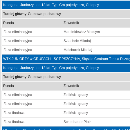
Kategoria: Juniorzy - do 18 lat. Typ: Gra pojedyncza; Chłopcy
Turniej główny. Grupowo-pucharowy
Runda
Zawodnik
Faza eliminacyjna
Marcinkiewicz Maksym
Faza eliminacyjna
Szlachcic Mikołaj
Faza eliminacyjna
Malcharek Mikołaj
WTK JUNIORZY w GRUPACH - SCT PSZCZYNA, Śląskie Centrum Tenisa Pszczyn
Kategoria: Juniorzy - do 18 lat. Typ: Gra pojedyncza; Chłopcy
Turniej główny. Grupowo-pucharowy
Runda
Zawodnik
Faza eliminacyjna
Zieliński Ignacy
Faza eliminacyjna
Zieliński Ignacy
Faza finałowa
Zieliński Ignacy
Faza finałowa
Scheithauer Piotr