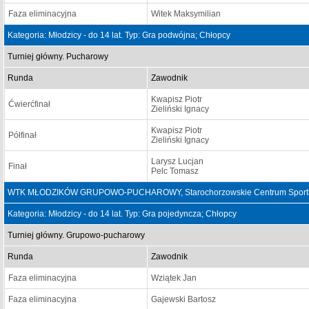
Faza eliminacyjna
Witek Maksymilian
Kategoria: Młodzicy - do 14 lat. Typ: Gra podwójna; Chłopcy
Turniej główny. Pucharowy
Runda
Zawodnik
Kwapisz Piotr
Ćwierćfinał
Zieliński Ignacy
Kwapisz Piotr
Półfinał
Zieliński Ignacy
Larysz Lucjan
Finał
Pelc Tomasz
WTK MŁODZIKÓW GRUPOWO-PUCHAROWY, Starochorzowskie Centrum Sportu "So
Kategoria: Młodzicy - do 14 lat. Typ: Gra pojedyncza; Chłopcy
Turniej główny. Grupowo-pucharowy
Runda
Zawodnik
Faza eliminacyjna
Wziątek Jan
Faza eliminacyjna
Gajewski Bartosz