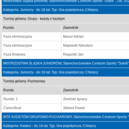
Mistrzostwa Śląska juniorów, Starochorzowskie Centrum Sportu "Sokół" , Od: 2
Kategoria: Juniorzy - do 18 lat. Typ: Gra pojedyncza; Chłopcy
Turniej główny. Grupy - każdy z każdym
Runda
Zawodnik
Faza eliminacyjna
Mazur Adrian
Faza eliminacyjna
Majewski Nikodem
Faza finałowa
Regulski Jan
MISTRZOSTWA ŚLĄSKA JUNIORÓW, Starochorzowskie Centrum Sportu "Sokół" ,
Kategoria: Juniorzy - do 18 lat. Typ: Gra pojedyncza; Chłopcy
Turniej główny. Pucharowy
Runda
Zawodnik
Runda: 1
Zieliński Ignacy
Ćwierćfinał
Stekert Paweł
WTK KADETÓW GRUPOWO-PUCHAROWY, Starochorzowskie Centrum Sportu "Sokó
Kategoria: Kadeci - do 16 lat. Typ: Gra pojedyncza; Chłopcy