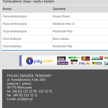
Turniej główny. Grupy - każdy z każdym
Runda
Zawodnik
Faza eliminacyjna
Krupa Olivier
Faza eliminacyjna
Skotnicki Artur Jr.
Faza eliminacyjna
Rozborski Filip
Faza finałowa
Bury Łukasz
Faza finałowa
Rozborski Filip
POLSKI ZWIĄZEK TENISOWY
ul. Konduktorska 4 lok.19/U
(wejście I, parter).
00-775 Warszawa
tel. (48-22) 122 12 00, 122 12 01
fax. (48-22) 122 12 11
e-mail: pzt@pzt.pl