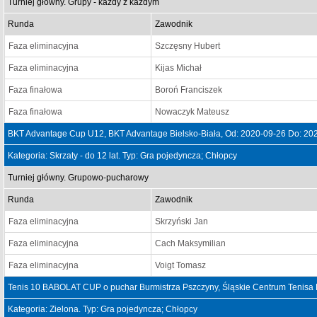
Turniej główny. Grupy - każdy z każdym
Runda
Zawodnik
Faza eliminacyjna
Szczęsny Hubert
Faza eliminacyjna
Kijas Michał
Faza finałowa
Boroń Franciszek
Faza finałowa
Nowaczyk Mateusz
BKT Advantage Cup U12, BKT Advantage Bielsko-Biała, Od: 2020-09-26 Do: 20
Kategoria: Skrzaty - do 12 lat. Typ: Gra pojedyncza; Chłopcy
Turniej główny. Grupowo-pucharowy
Runda
Zawodnik
Faza eliminacyjna
Skrzyński Jan
Faza eliminacyjna
Cach Maksymilian
Faza eliminacyjna
Voigt Tomasz
Tenis 10 BABOLAT CUP o puchar Burmistrza Pszczyny, Śląskie Centrum Tenisa 
Kategoria: Zielona. Typ: Gra pojedyncza; Chłopcy