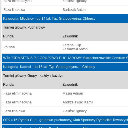
Faza eliminacyjna
Zieliński Ignacy
Faza finałowa
Bartczak Antoni
Kategoria: Młodzicy - do 14 lat. Typ: Gra podwójna; Chłopcy
Turniej główny. Pucharowy
Runda
Zawodnik
Zaręba Filip
Półfinał
Zasławski Antoni
WTK "ORMATENIS.PL" GRUPOWO-PUCHAROWY, Starochorzowskie Centrum Sport
Kategoria: Kadeci - do 16 lat. Typ: Gra pojedyncza; Chłopcy
Turniej główny. Grupy - każdy z każdym
Runda
Zawodnik
Faza eliminacyjna
Mazur Adrian
Faza eliminacyjna
Andrzejewski Kamil
Faza finałowa
Zieliński Ignacy
OTK U16 Rybnik Cup - grupowo-pucharowy, Klub Sportowy Rybnickie Towarzyst