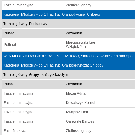
Faza eliminacyjna
Zieliński Ignacy
Kategoria: Młodzicy - do 14 lat. Typ: Gra podwójna; Chłopcy
Turniej główny. Pucharowy
Runda
Zawodnik
Marciszewski Igor
Półfinał
Wziątek Jan
WTK MŁODZIKÓW GRUPOWO-PUCHAROWY, Starochorzowskie Centrum Sportu "S
Kategoria: Młodzicy - do 14 lat. Typ: Gra pojedyncza; Chłopcy
Turniej główny. Grupy - każdy z każdym
Runda
Zawodnik
Faza eliminacyjna
Mazur Adrian
Faza eliminacyjna
Kowalczyk Kornel
Faza eliminacyjna
Kwapisz Piotr
Faza eliminacyjna
Gajewski Bartosz
Faza finałowa
Zieliński Ignacy