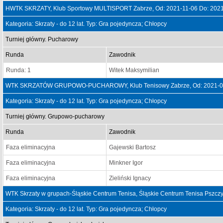
HWTK SKRZATY, Klub Sportowy MULTISPORT Zabrze, Od: 2021-11-06 Do: 2021
Kategoria: Skrzaty - do 12 lat. Typ: Gra pojedyncza; Chłopcy
Turniej główny. Pucharowy
Runda
Zawodnik
Runda: 1
Witek Maksymilian
WTK SKRZATÓW GRUPOWO-PUCHAROWY, Klub Tenisowy Zabrze, Od: 2021-06
Kategoria: Skrzaty - do 12 lat. Typ: Gra pojedyncza; Chłopcy
Turniej główny. Grupowo-pucharowy
Runda
Zawodnik
Faza eliminacyjna
Gajewski Bartosz
Faza eliminacyjna
Minkner Igor
Faza eliminacyjna
Zieliński Ignacy
WTK Skrzaty w grupach-Śląskie Centrum Tenisa, Śląskie Centrum Tenisa Pszcz
Kategoria: Skrzaty - do 12 lat. Typ: Gra pojedyncza; Chłopcy