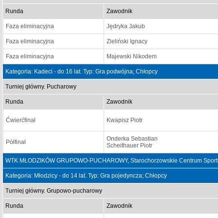
Runda
Zawodnik
Faza eliminacyjna
Jędryka Jakub
Faza eliminacyjna
Zieliński Ignacy
Faza eliminacyjna
Majewski Nikodem
Kategoria: Kadeci - do 16 lat. Typ: Gra podwójna; Chłopcy
Turniej główny. Pucharowy
Runda
Zawodnik
Ćwierćfinał
Kwapisz Piotr
Onderka Sebastian
Półfinał
Scheithauer Piotr
WTK MŁODZIKÓW GRUPOWO-PUCHAROWY, Starochorzowskie Centrum Sportu "So
Kategoria: Młodzicy - do 14 lat. Typ: Gra pojedyncza; Chłopcy
Turniej główny. Grupowo-pucharowy
Runda
Zawodnik