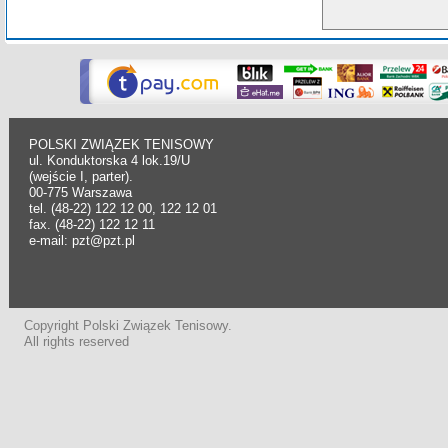
POLSKI ZWIĄZEK TENISOWY
ul. Konduktorska 4 lok.19/U
(wejście I, parter).
00-775 Warszawa
tel. (48-22) 122 12 00, 122 12 01
fax. (48-22) 122 12 11
e-mail: pzt@pzt.pl
Copyright Polski Związek Tenisowy.
All rights reserved