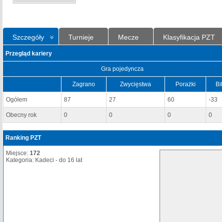
Szczegóły
Turnieje
Mecze
Klasyfikacja PZT
Przegląd kariery
Gra pojedyncza
Zagrano
Zwycięstwa
Porażki
Bi
Ogółem
87
27
60
-33
Obecny rok
0
0
0
0
Ranking PZT
Miejsce:
172
Kategoria: Kadeci - do 16 lat