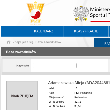
KALENDARZ
KLASYFIKACJE
Znajdujesz się: Baza zawodników
BA
Baza zawodników
Nazwisko
Adamczewska Alicja (ADA2044861
Wiek
15
Klub
PKT Pabianice
Miejscowość
Kudrowice
WTN singles
37,72
WTN doubles
39,56