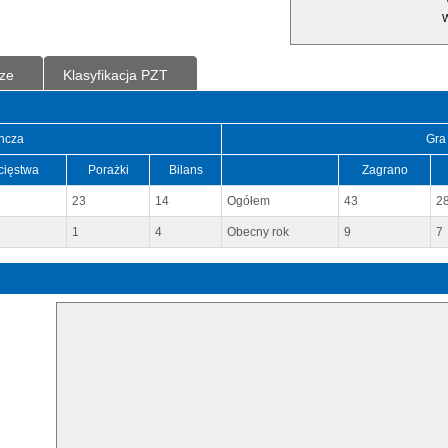
W
ze
Klasyfikacja PZT
ncza
Gra
cięstwa
Porażki
Bilans
Zagrano
23
14
Ogółem
43
2
1
4
Obecny rok
9
7