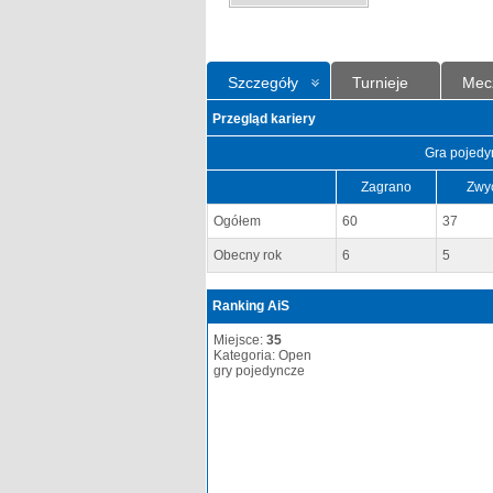
Szczegóły
Turnieje
Mec
Przegląd kariery
Gra pojedy
Zagrano
Zwy
Ogółem
60
37
Obecny rok
6
5
Ranking AiS
Miejsce:
35
Kategoria: Open
gry pojedyncze