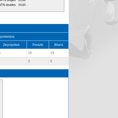
WTN singles
23,60
TN doubles
24,63
 podwójna
Zwycięstwa
Porażki
Bilans
8
15
13
2
5