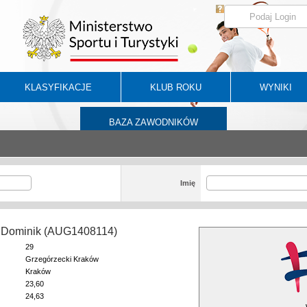
KLASYFIKACJE
KLUB ROKU
WYNIKI
BAZA ZAWODNIKÓW
Imię
 Dominik (AUG1408114)
29
Grzegórzecki Kraków
Kraków
23,60
24,63