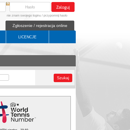
nie znam swojego loginu
/
przypomnij hasło
Zgłoszenie / rejestracja online
LICENCJE
Szukaj