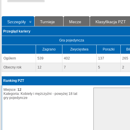
Szczegóły
Turnieje
Mecze
Klasyfikacja PZT
Przegląd kariery
Gra pojedyncza
Zagrano
Zwycięstwa
Porażki
Bi
Ogółem
539
402
137
265
Obecny rok
12
7
5
2
Ranking PZT
Miejsce:
12
Kategoria: Kobiety i mężczyźni - powyżej 18 lat
gry pojedyncze