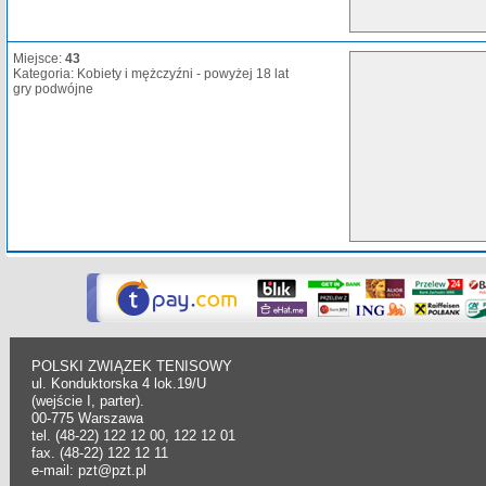
Miejsce:
43
Kategoria: Kobiety i mężczyźni - powyżej 18 lat
gry podwójne
POLSKI ZWIĄZEK TENISOWY
ul. Konduktorska 4 lok.19/U
(wejście I, parter).
00-775 Warszawa
tel. (48-22) 122 12 00, 122 12 01
fax. (48-22) 122 12 11
e-mail: pzt@pzt.pl