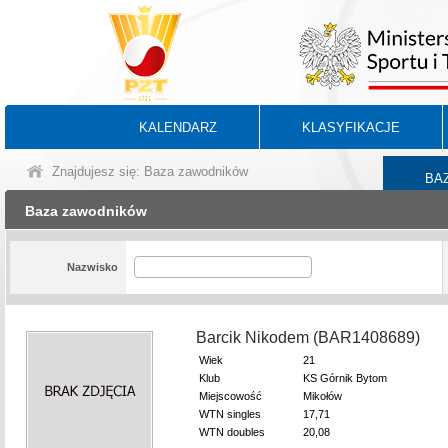
KALENDARZ
KLASYFIKACJE
Znajdujesz się: Baza zawodników
BA
Baza zawodników
Nazwisko
Barcik Nikodem (BAR1408689)
Wiek
21
Klub
KS Górnik Bytom
Miejscowość
Mikołów
WTN singles
17,71
WTN doubles
20,08