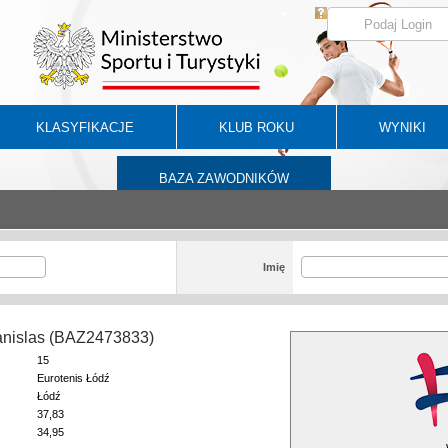
KLASYFIKACJE
KLUB ROKU
WYNIKI
BAZA ZAWODNIKÓW
Imię
anislas (BAZ2473833)
15
Eurotenis Łódź
Łódź
37,83
34,95