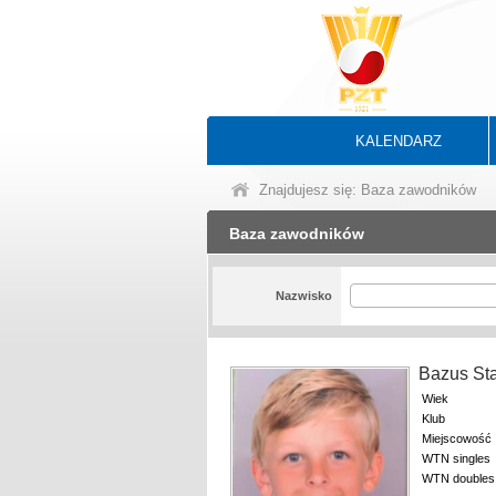
KALENDARZ
Znajdujesz się: Baza zawodników
Baza zawodników
Nazwisko
Bazus St
Wiek
Klub
Miejscowość
WTN singles
WTN doubles