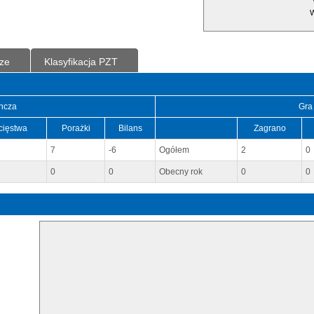
W
ze
Klasyfikacja PZT
ncza
Gra
cięstwa
Porażki
Bilans
Zagrano
7
-6
Ogółem
2
0
0
0
Obecny rok
0
0