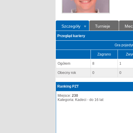
Szczegóły
Turnieje
Mec
Przegląd kariery
Gra pojedy
Zagrano
Zwy
Ogółem
8
1
Obecny rok
0
0
Ranking PZT
Miejsce:
230
Kategoria: Kadeci - do 16 lat