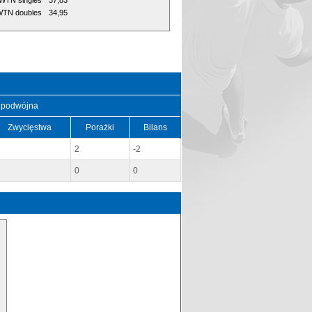
WTN singles
37,83
TN doubles
34,95
 podwójna
Zwycięstwa
Porażki
Bilans
2
-2
0
0