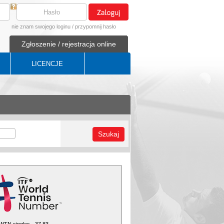
nie znam swojego loginu
/
przypomnij hasło
Zgłoszenie / rejestracja online
LICENCJE
Szukaj