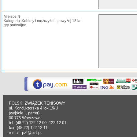
Miejsce:
9
Kategoria: Kobiety i mężczyźni - powyżej 18 lat
gry podwójne
POLSKI ZWIĄZEK TENISOWY
ul. Konduktorska 4 lok.19/U
(wejście I, parter).
00-775 Warszawa
tel. (48-22) 122 12 00, 122 12 01
fax. (48-22) 122 12 11
e-mail: pzt@pzt.pl