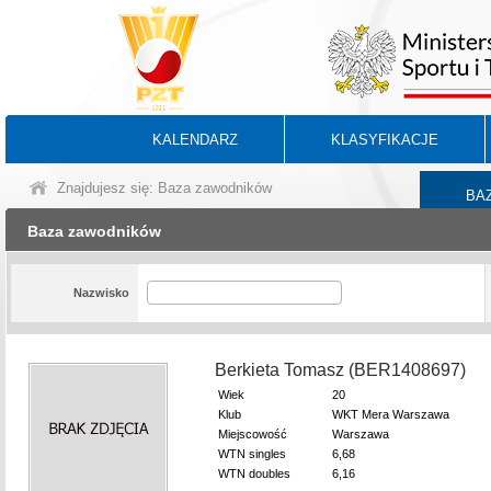
KALENDARZ
KLASYFIKACJE
Znajdujesz się: Baza zawodników
BA
Baza zawodników
Nazwisko
Berkieta Tomasz (BER1408697)
Wiek
20
Klub
WKT Mera Warszawa
Miejscowość
Warszawa
WTN singles
6,68
WTN doubles
6,16