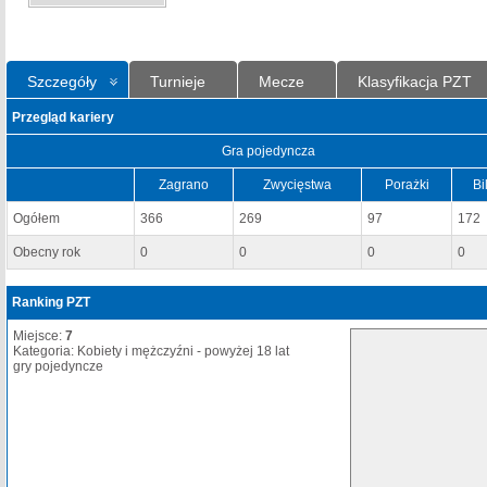
Szczegóły
Turnieje
Mecze
Klasyfikacja PZT
Przegląd kariery
Gra pojedyncza
Zagrano
Zwycięstwa
Porażki
Bi
Ogółem
366
269
97
172
Obecny rok
0
0
0
0
Ranking PZT
Miejsce:
7
Kategoria: Kobiety i mężczyźni - powyżej 18 lat
gry pojedyncze