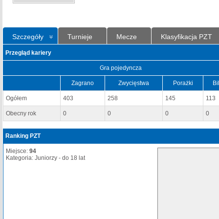
Szczegóły
Turnieje
Mecze
Klasyfikacja PZT
Przegląd kariery
Gra pojedyncza
Zagrano
Zwycięstwa
Porażki
Bi
Ogółem
403
258
145
113
Obecny rok
0
0
0
0
Ranking PZT
Miejsce:
94
Kategoria: Juniorzy - do 18 lat