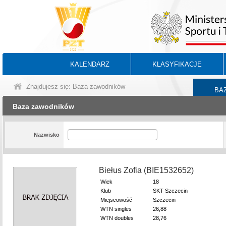
KALENDARZ
KLASYFIKACJE
Znajdujesz się: Baza zawodników
BA
Baza zawodników
Nazwisko
Biełus Zofia (BIE1532652)
Wiek
18
Klub
SKT Szczecin
Miejscowość
Szczecin
WTN singles
26,88
WTN doubles
28,76