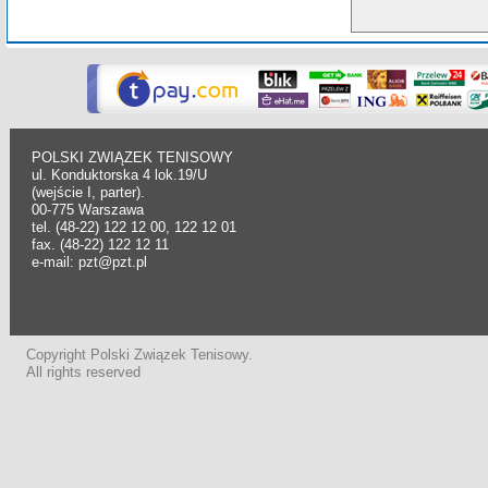
POLSKI ZWIĄZEK TENISOWY
ul. Konduktorska 4 lok.19/U
(wejście I, parter).
00-775 Warszawa
tel. (48-22) 122 12 00, 122 12 01
fax. (48-22) 122 12 11
e-mail: pzt@pzt.pl
Copyright Polski Związek Tenisowy.
All rights reserved