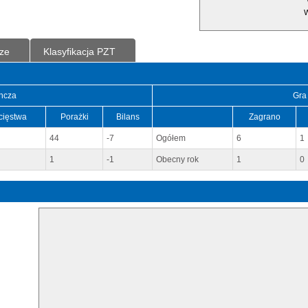
W
ze
Klasyfikacja PZT
ncza
Gra
cięstwa
Porażki
Bilans
Zagrano
44
-7
Ogółem
6
1
1
-1
Obecny rok
1
0