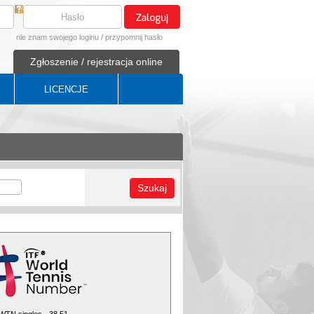
nie znam swojego loginu
/
przypomnij hasło
Zgłoszenie / rejestracja online
LICENCJE
Szukaj