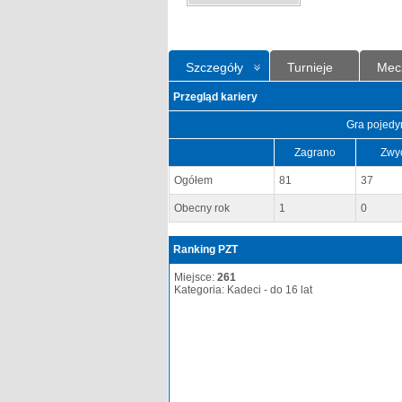
Szczegóły
Turnieje
Mec
Przegląd kariery
Gra pojedy
Zagrano
Zwy
Ogółem
81
37
Obecny rok
1
0
Ranking PZT
Miejsce:
261
Kategoria: Kadeci - do 16 lat