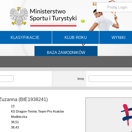
KLASYFIKACJE
KLUB ROKU
WYNIKI
BAZA ZAWODNIKÓW
Imię
 Zuzanna (BIE1938241)
13
KS Dragon-Tennis Team-Pro Kraków
Modlniczka
38,51
38,43