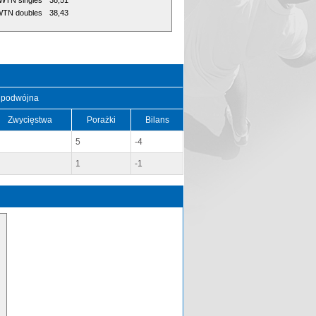
WTN singles
38,51
TN doubles
38,43
 podwójna
Zwycięstwa
Porażki
Bilans
5
-4
1
-1