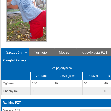
Szczegóły
Turnieje
Mecze
Klasyfikacja PZT
Przegląd kariery
Gra pojedyncza
Zagrano
Zwycięstwa
Porażki
Bi
Ogółem
140
90
50
40
Obecny rok
0
0
0
0
Ranking PZT
Miejsce:
151