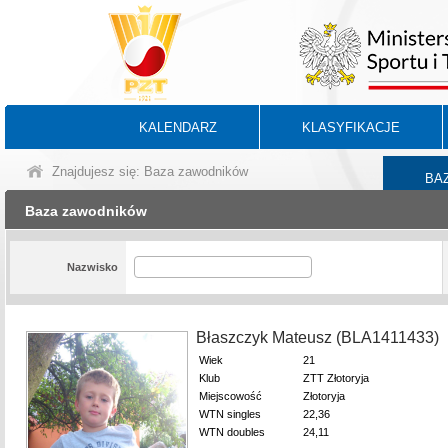
KALENDARZ
KLASYFIKACJE
Znajdujesz się: Baza zawodników
BA
Baza zawodników
Nazwisko
Błaszczyk Mateusz (BLA1411433)
Wiek
21
Klub
ZTT Złotoryja
Miejscowość
Złotoryja
WTN singles
22,36
WTN doubles
24,11