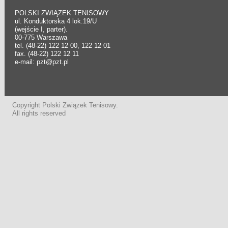
POLSKI ZWIĄZEK TENISOWY
ul. Konduktorska 4 lok.19/U
(wejście I, parter).
00-775 Warszawa
tel. (48-22) 122 12 00, 122 12 01
fax. (48-22) 122 12 11
e-mail: pzt@pzt.pl
Copyright Polski Związek Tenisowy.
All rights reserved