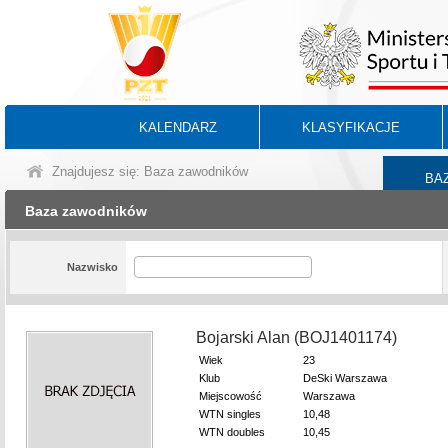
KALENDARZ
KLASYFIKACJE
Znajdujesz się: Baza zawodników
BA
Baza zawodników
Nazwisko
Bojarski Alan (BOJ1401174)
Wiek
23
Klub
DeSki Warszawa
Miejscowość
Warszawa
WTN singles
10,48
WTN doubles
10,45