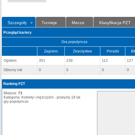
Szczegóły
Turnieje
Mecze
Klasyfikacja PZT
Przegląd kariery
Gra pojedyncza
Zagrano
Zwycięstwa
Porażki
Bi
Ogółem
351
239
112
127
Obecny rok
0
0
0
0
Ranking PZT
Miejsce:
73
Kategoria: Kobiety i mężczyźni - powyżej 18 lat
gry pojedyncze