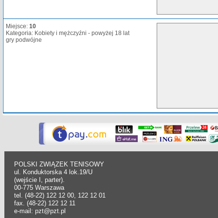
Miejsce:
10
Kategoria: Kobiety i mężczyźni - powyżej 18 lat
gry podwójne
POLSKI ZWIĄZEK TENISOWY
ul. Konduktorska 4 lok.19/U
(wejście I, parter).
00-775 Warszawa
tel. (48-22) 122 12 00, 122 12 01
fax. (48-22) 122 12 11
e-mail: pzt@pzt.pl