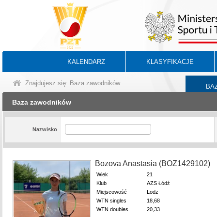
KALENDARZ
KLASYFIKACJE
Znajdujesz się: Baza zawodników
BA
Baza zawodników
Nazwisko
Bozova Anastasia (BOZ1429102)
Wiek
21
Klub
AZS Łódź
Miejscowość
Lodz
WTN singles
18,68
WTN doubles
20,33