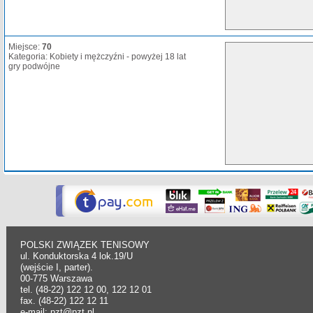
Miejsce:
70
Kategoria: Kobiety i mężczyźni - powyżej 18 lat
gry podwójne
POLSKI ZWIĄZEK TENISOWY
ul. Konduktorska 4 lok.19/U
(wejście I, parter).
00-775 Warszawa
tel. (48-22) 122 12 00, 122 12 01
fax. (48-22) 122 12 11
e-mail: pzt@pzt.pl