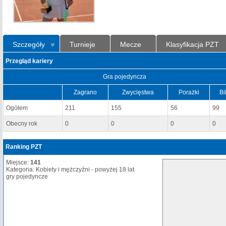
Szczegóły
Turnieje
Mecze
Klasyfikacja PZT
Przegląd kariery
Gra pojedyncza
Zagrano
Zwycięstwa
Porażki
Bi
Ogółem
211
155
56
99
Obecny rok
0
0
0
0
Ranking PZT
Miejsce:
141
Kategoria: Kobiety i mężczyźni - powyżej 18 lat
gry pojedyncze