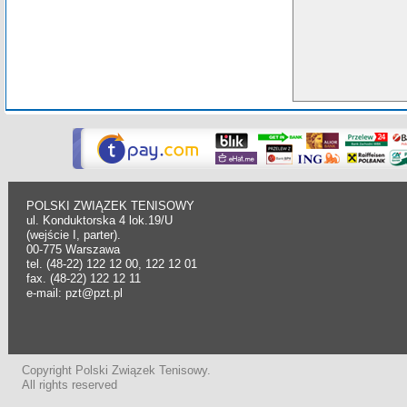
POLSKI ZWIĄZEK TENISOWY
ul. Konduktorska 4 lok.19/U
(wejście I, parter).
00-775 Warszawa
tel. (48-22) 122 12 00, 122 12 01
fax. (48-22) 122 12 11
e-mail: pzt@pzt.pl
Copyright Polski Związek Tenisowy.
All rights reserved