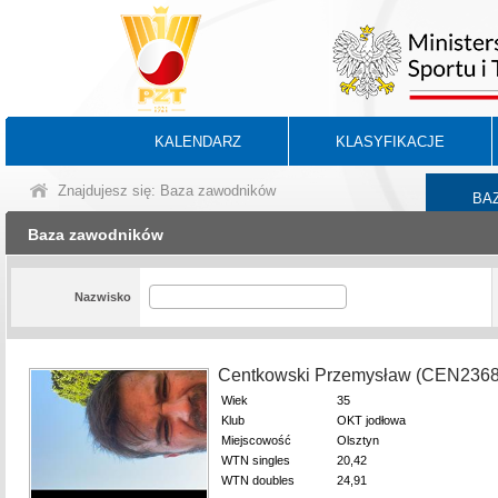
KALENDARZ
KLASYFIKACJE
Znajdujesz się: Baza zawodników
BA
Baza zawodników
Nazwisko
Centkowski Przemysław (CEN236
Wiek
35
Klub
OKT jodłowa
Miejscowość
Olsztyn
WTN singles
20,42
WTN doubles
24,91