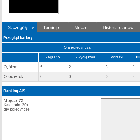
Szczegóły
Turnieje
Mecze
Historia startów
Przegląd kariery
Gra pojedyncza
Zagrano
Zwycięstwa
Porażki
Bi
Ogółem
5
2
3
-1
Obecny rok
0
0
0
0
Ranking AiS
Miejsce:
72
Kategoria: 30+
gry pojedyncze