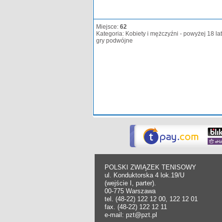
Miejsce:
62
Kategoria: Kobiety i mężczyźni - powyżej 18 lat
gry podwójne
POLSKI ZWIĄZEK TENISOWY
ul. Konduktorska 4 lok.19/U
(wejście I, parter).
00-775 Warszawa
tel. (48-22) 122 12 00, 122 12 01
fax. (48-22) 122 12 11
e-mail: pzt@pzt.pl