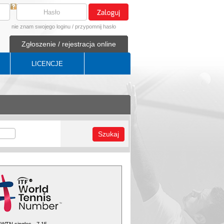
nie znam swojego loginu
/
przypomnij hasło
Zgłoszenie / rejestracja online
LICENCJE
Szukaj