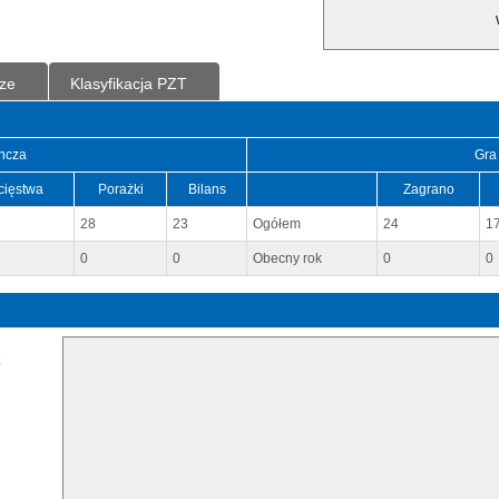
ze
Klasyfikacja PZT
ncza
Gra
cięstwa
Porażki
Bilans
Zagrano
28
23
Ogółem
24
1
0
0
Obecny rok
0
0