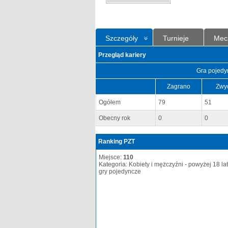
Szczegóły
Turnieje
Mec
Przegląd kariery
Gra pojedy
Zagrano
Zwy
Ogółem
79
51
Obecny rok
0
0
Ranking PZT
Miejsce:
110
Kategoria: Kobiety i mężczyźni - powyżej 18 lat
gry pojedyncze