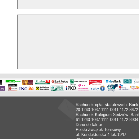
Rachunek opłat statutowych: Bank
20 1240 1037 1111 0011 1172 8672
Rachunek Kolegium Sędziów: Ban
61 1240 1037 1111 0011 1172 8904
Dane do faktur:
Polski Związek Tenisowy
ul. Konduktorska 4 lok.19/U