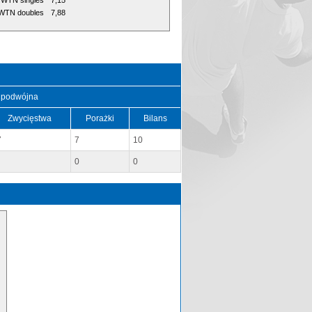
WTN singles
7,15
WTN doubles
7,88
 podwójna
Zwycięstwa
Porażki
Bilans
7
7
10
0
0