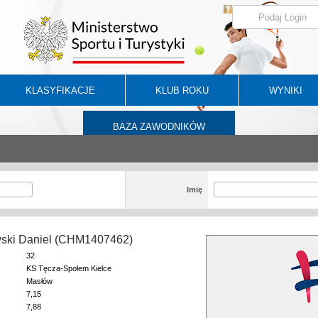
KLASYFIKACJE
KLUB ROKU
WYNIKI
BAZA ZAWODNIKÓW
Imię
ski Daniel (CHM1407462)
32
KS Tęcza-Społem Kielce
Masłów
7,15
7,88