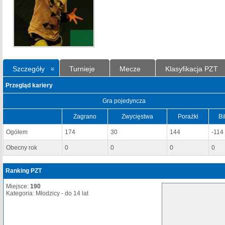
Szczegóły
Turnieje
Mecze
Klasyfikacja PZT
Przegląd kariery
Gra pojedyncza
Zagrano
Zwycięstwa
Porażki
Bi
Ogółem
174
30
144
-114
Obecny rok
0
0
0
0
Ranking PZT
Miejsce:
190
Kategoria: Młodzicy - do 14 lat