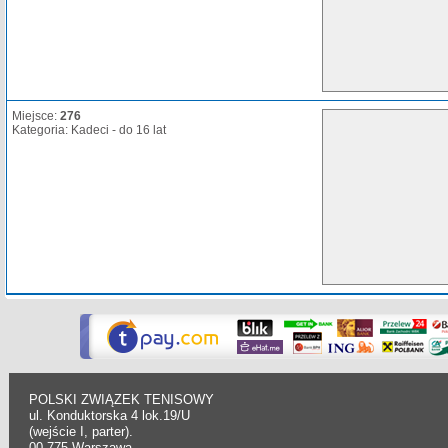
Miejsce:
276
Kategoria: Kadeci - do 16 lat
POLSKI ZWIĄZEK TENISOWY
ul. Konduktorska 4 lok.19/U
(wejście I, parter).
00-775 Warszawa