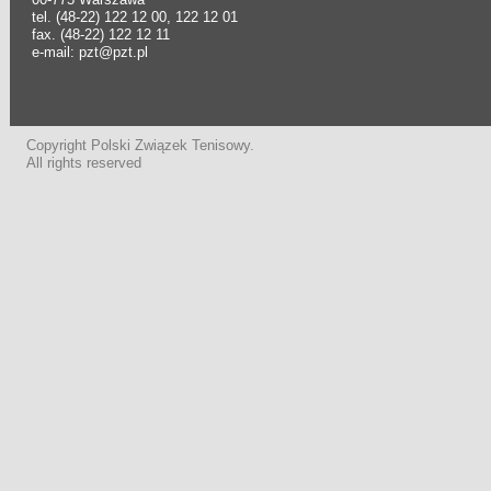
tel. (48-22) 122 12 00, 122 12 01
fax. (48-22) 122 12 11
e-mail: pzt@pzt.pl
Copyright Polski Związek Tenisowy.
All rights reserved