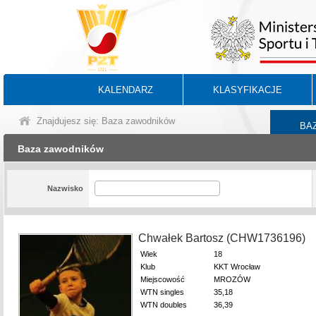
KALENDARZ
KLASYFIKACJE
Znajdujesz się: Baza zawodników
BA
Baza zawodników
Nazwisko
Chwałek Bartosz (CHW1736196)
Wiek
18
Klub
KKT Wrocław
Miejscowość
MROZÓW
WTN singles
35,18
WTN doubles
36,39