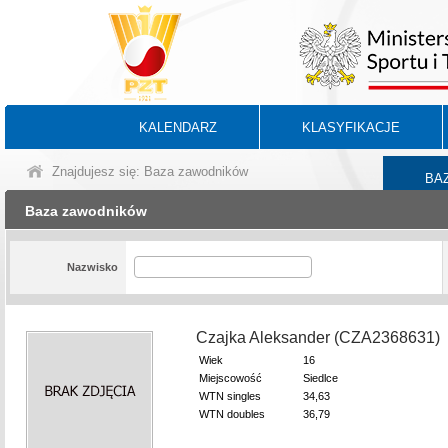
KALENDARZ
KLASYFIKACJE
Znajdujesz się: Baza zawodników
BA
Baza zawodników
Nazwisko
Czajka Aleksander (CZA2368631)
Wiek
16
Miejscowość
Siedlce
WTN singles
34,63
WTN doubles
36,79