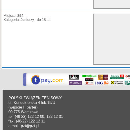
Miejsce:
254
Kategoria: Juniorzy - do 18 lat
POLSKI ZWIĄZEK TENISOWY
ul. Konduktorska 4 lok.19/U
(wejście I, parter).
00-775 Warszawa
tel. (48-22) 122 12 00, 122 12 01
fax. (48-22) 122 12 11
e-mail: pzt@pzt.pl