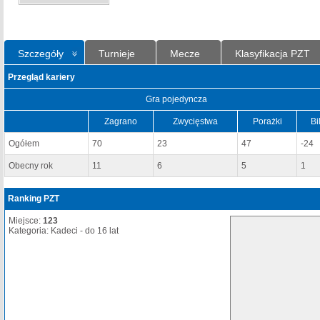
Szczegóły
Turnieje
Mecze
Klasyfikacja PZT
Przegląd kariery
Gra pojedyncza
Zagrano
Zwycięstwa
Porażki
Bi
Ogółem
70
23
47
-24
Obecny rok
11
6
5
1
Ranking PZT
Miejsce:
123
Kategoria: Kadeci - do 16 lat