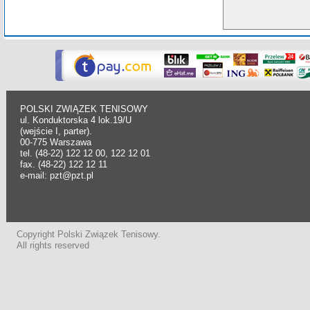
POLSKI ZWIĄZEK TENISOWY
ul. Konduktorska 4 lok.19/U
(wejście I, parter).
00-775 Warszawa
tel. (48-22) 122 12 00, 122 12 01
fax. (48-22) 122 12 11
e-mail: pzt@pzt.pl
Copyright Polski Związek Tenisowy.
All rights reserved