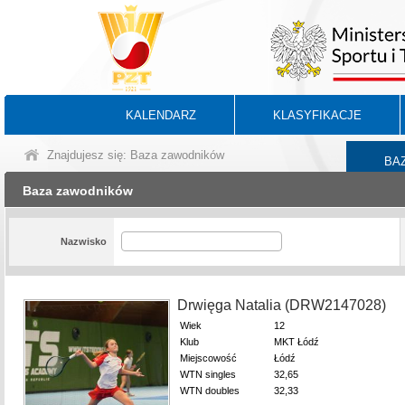
KALENDARZ
KLASYFIKACJE
Znajdujesz się: Baza zawodników
BA
Baza zawodników
Nazwisko
Drwięga Natalia (DRW2147028)
Wiek
12
Klub
MKT Łódź
Miejscowość
Łódź
WTN singles
32,65
WTN doubles
32,33