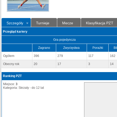
Szczegóły
Turnieje
Mecze
Klasyfikacja PZT
Przegląd kariery
Gra pojedyncza
Zagrano
Zwycięstwa
Porażki
Bi
Ogółem
396
279
117
162
Obecny rok
20
17
3
14
Ranking PZT
Miejsce:
3
Kategoria: Skrzaty - do 12 lat