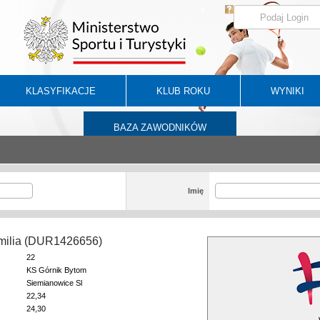
KLASYFIKACJE
KLUB ROKU
WYNIKI
BAZA ZAWODNIKÓW
Imię
milia (DUR1426656)
22
KS Górnik Bytom
Siemianowice Sl
22,34
24,30