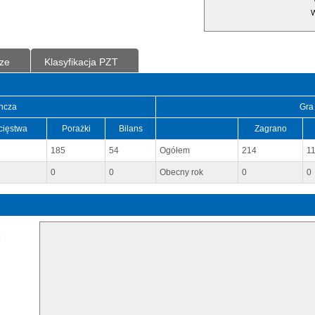
W
ze
Klasyfikacja PZT
ncza
Gra
cięstwa
Porażki
Bilans
Zagrano
185
54
Ogółem
214
1
0
0
Obecny rok
0
0