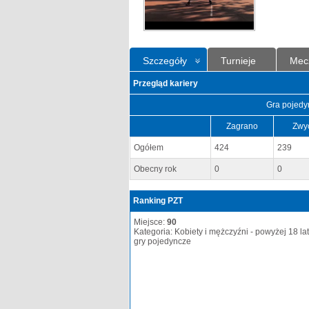
Szczegóły
Turnieje
Mec
Przegląd kariery
Gra pojedy
Zagrano
Zwy
Ogółem
424
239
Obecny rok
0
0
Ranking PZT
Miejsce:
90
Kategoria: Kobiety i mężczyźni - powyżej 18 lat
gry pojedyncze