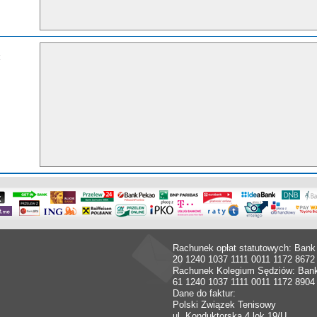
Rachunek opłat statutowych: Bank
20 1240 1037 1111 0011 1172 8672
Rachunek Kolegium Sędziów: Ban
61 1240 1037 1111 0011 1172 8904
Dane do faktur:
Polski Związek Tenisowy
ul. Konduktorska 4 lok.19/U