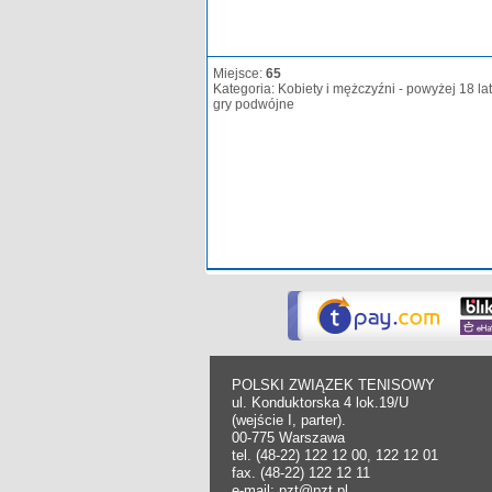
Miejsce:
65
Kategoria: Kobiety i mężczyźni - powyżej 18 lat
gry podwójne
POLSKI ZWIĄZEK TENISOWY
ul. Konduktorska 4 lok.19/U
(wejście I, parter).
00-775 Warszawa
tel. (48-22) 122 12 00, 122 12 01
fax. (48-22) 122 12 11
e-mail: pzt@pzt.pl