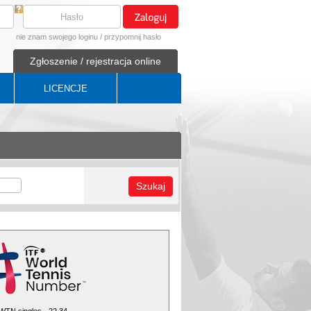
nie znam swojego loginu
/
przypomnij hasło
Zgłoszenie / rejestracja online
LICENCJE
Szukaj