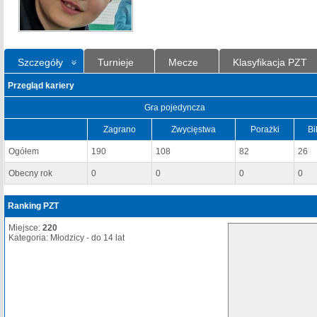
Szczegóły
Turnieje
Mecze
Klasyfikacja PZT
Przegląd kariery
Gra pojedyncza
Zagrano
Zwycięstwa
Porażki
Bi
Ogółem
190
108
82
26
Obecny rok
0
0
0
0
Ranking PZT
Miejsce:
220
Kategoria: Młodzicy - do 14 lat