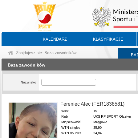
KALENDARZ
KLASYFIKACJE
Znajdujesz się: Baza zawodników
BA
Baza zawodników
Nazwisko
Fereniec Alec (FER1838581)
Wiek
15
Klub
UKS RP SPORT Olsztyn
Miejscowość
Mrągowo
WTN singles
35,90
WTN doubles
34,84