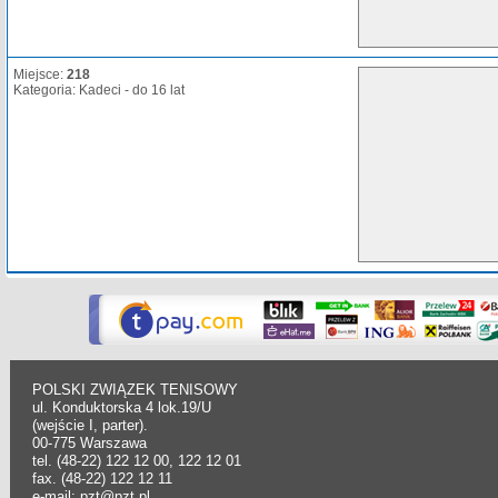
Miejsce:
218
Kategoria: Kadeci - do 16 lat
POLSKI ZWIĄZEK TENISOWY
ul. Konduktorska 4 lok.19/U
(wejście I, parter).
00-775 Warszawa
tel. (48-22) 122 12 00, 122 12 01
fax. (48-22) 122 12 11
e-mail: pzt@pzt.pl