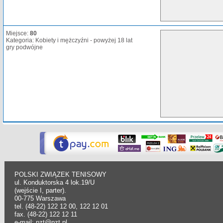
Miejsce:
80
Kategoria: Kobiety i mężczyźni - powyżej 18 lat
gry podwójne
POLSKI ZWIĄZEK TENISOWY
ul. Konduktorska 4 lok.19/U
(wejście I, parter).
00-775 Warszawa
tel. (48-22) 122 12 00, 122 12 01
fax. (48-22) 122 12 11
e-mail: pzt@pzt.pl