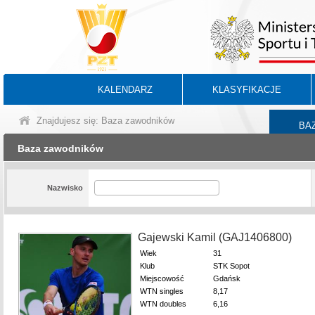
KALENDARZ
KLASYFIKACJE
Znajdujesz się: Baza zawodników
BA
Baza zawodników
Nazwisko
Gajewski Kamil (GAJ1406800)
Wiek
31
Klub
STK Sopot
Miejscowość
Gdańsk
WTN singles
8,17
WTN doubles
6,16