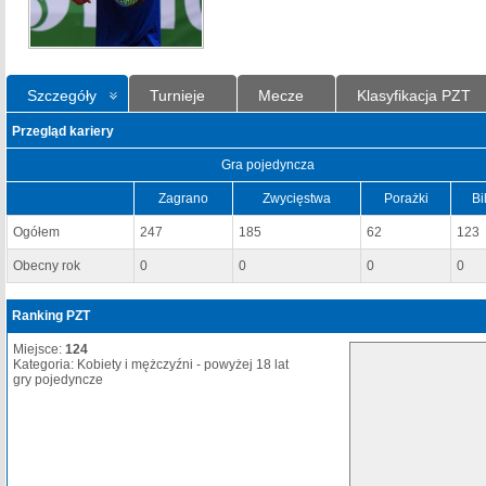
Szczegóły
Turnieje
Mecze
Klasyfikacja PZT
Przegląd kariery
Gra pojedyncza
Zagrano
Zwycięstwa
Porażki
Bi
Ogółem
247
185
62
123
Obecny rok
0
0
0
0
Ranking PZT
Miejsce:
124
Kategoria: Kobiety i mężczyźni - powyżej 18 lat
gry pojedyncze