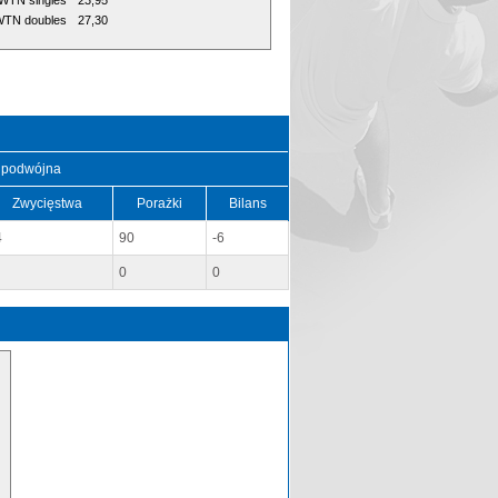
WTN singles
23,95
TN doubles
27,30
 podwójna
Zwycięstwa
Porażki
Bilans
4
90
-6
0
0