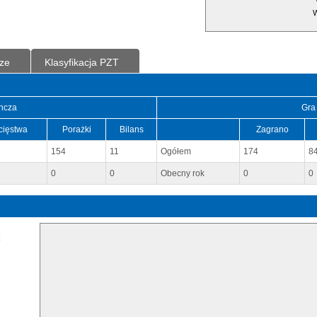
W
ze
Klasyfikacja PZT
ncza
Gra
cięstwa
Porażki
Bilans
Zagrano
154
11
Ogółem
174
8
0
0
Obecny rok
0
0