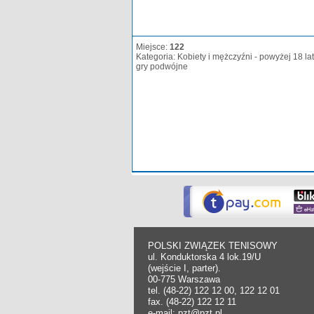
Miejsce:
122
Kategoria: Kobiety i mężczyźni - powyżej 18 lat
gry podwójne
POLSKI ZWIĄZEK TENISOWY
ul. Konduktorska 4 lok.19/U
(wejście I, parter).
00-775 Warszawa
tel. (48-22) 122 12 00, 122 12 01
fax. (48-22) 122 12 11
e-mail: pzt@pzt.pl