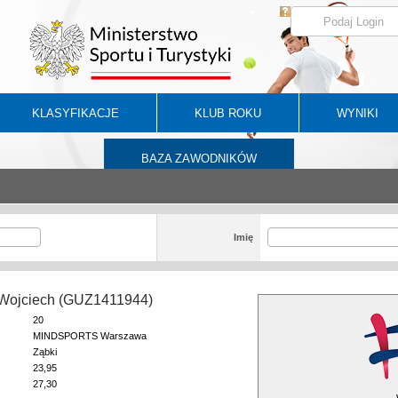
KLASYFIKACJE
KLUB ROKU
WYNIKI
BAZA ZAWODNIKÓW
Imię
 Wojciech (GUZ1411944)
20
MINDSPORTS Warszawa
Ząbki
23,95
27,30