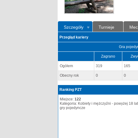
Szczegóły
Turnieje
Mec
Przegląd kariery
Gra pojedy
Zagrano
Zwy
Ogółem
319
165
Obecny rok
0
0
Ranking PZT
Miejsce:
122
Kategoria: Kobiety i mężczyźni - powyżej 18 lat
gry pojedyncze