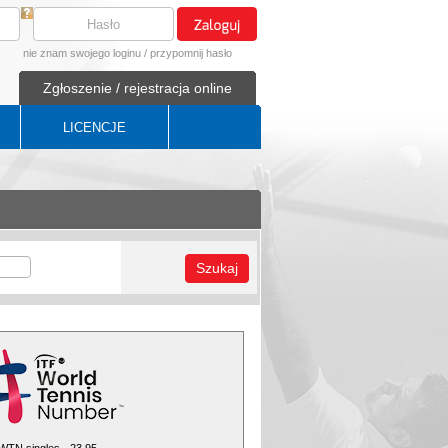
nie znam swojego loginu
/
przypomnij hasło
Zgłoszenie / rejestracja online
LICENCJE
Szukaj