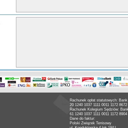
Rachunek opłat statutowych: Bank
20 1240 1037 1111 0011 1172 8672
Rachunek Kolegium Sędziów: Ban
61 1240 1037 1111 0011 1172 8904
Dane do faktur:
Polski Związek Tenisowy
ul. Konduktorska 4 lok.19/U