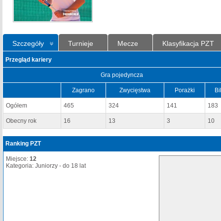
Szczegóły
Turnieje
Mecze
Klasyfikacja PZT
Przegląd kariery
Gra pojedyncza
Zagrano
Zwycięstwa
Porażki
Bi
Ogółem
465
324
141
183
Obecny rok
16
13
3
10
Ranking PZT
Miejsce:
12
Kategoria: Juniorzy - do 18 lat