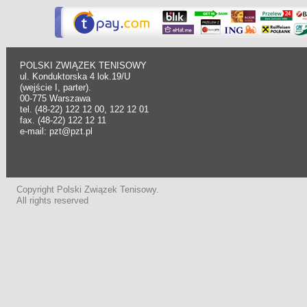
POLSKI ZWIĄZEK TENISOWY
ul. Konduktorska 4 lok.19/U
(wejście I, parter).
00-775 Warszawa
tel. (48-22) 122 12 00, 122 12 01
fax. (48-22) 122 12 11
e-mail: pzt@pzt.pl
Copyright Polski Związek Tenisowy.
All rights reserved