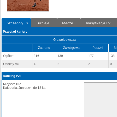
Szczegóły
Turnieje
Mecze
Klasyfikacja PZT
Przegląd kariery
Gra pojedyncza
Zagrano
Zwycięstwa
Porażki
Bi
Ogółem
316
139
177
-38
Obecny rok
4
2
2
0
Ranking PZT
Miejsce:
162
Kategoria: Juniorzy - do 18 lat