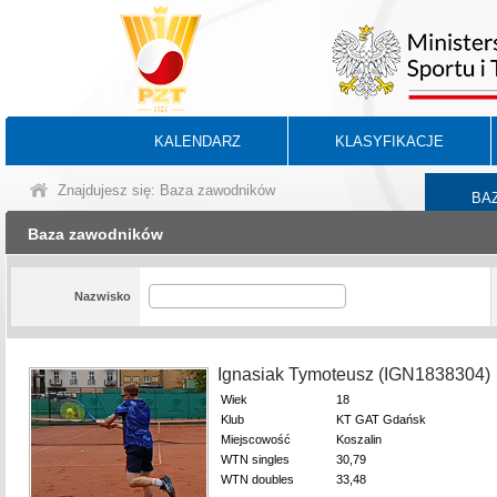
KALENDARZ
KLASYFIKACJE
Znajdujesz się: Baza zawodników
BA
Baza zawodników
Nazwisko
Ignasiak Tymoteusz (IGN1838304)
Wiek
18
Klub
KT GAT Gdańsk
Miejscowość
Koszalin
WTN singles
30,79
WTN doubles
33,48