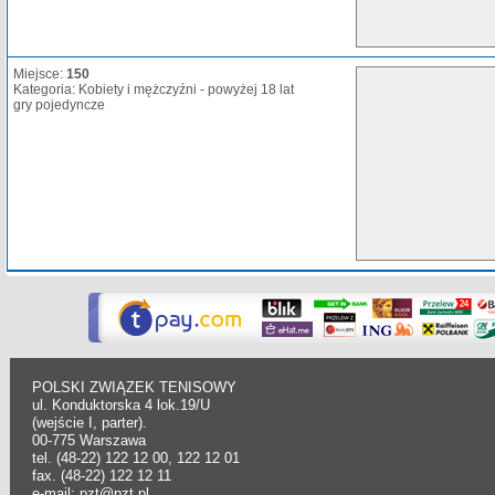
Miejsce:
150
Kategoria: Kobiety i mężczyźni - powyżej 18 lat
gry pojedyncze
POLSKI ZWIĄZEK TENISOWY
ul. Konduktorska 4 lok.19/U
(wejście I, parter).
00-775 Warszawa
tel. (48-22) 122 12 00, 122 12 01
fax. (48-22) 122 12 11
e-mail: pzt@pzt.pl