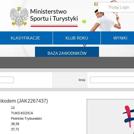
KLASYFIKACJE
KLUB ROKU
WYNIKI
BAZA ZAWODNIKÓW
Imię
Nikodem (JAK2267437)
12
TUKS KOZICA
Piotrków Trybunalski
38,39
37,71