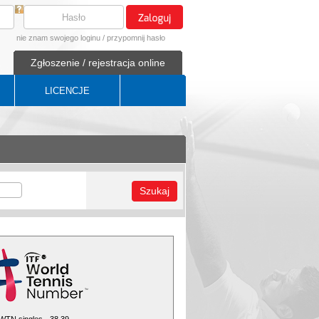
nie znam swojego loginu
/
przypomnij hasło
Zgłoszenie / rejestracja online
LICENCJE
Szukaj