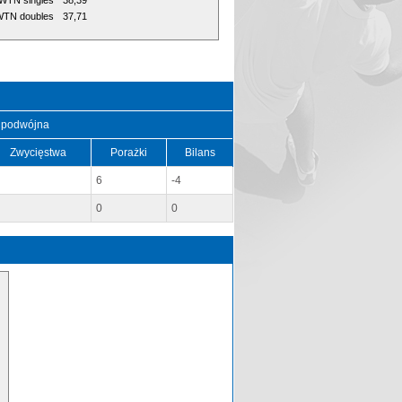
WTN singles
38,39
TN doubles
37,71
 podwójna
Zwycięstwa
Porażki
Bilans
6
-4
0
0