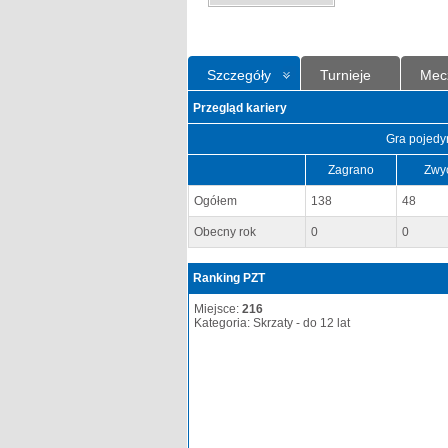
Szczegóły
Turnieje
Mec
Przegląd kariery
Gra pojedy
Zagrano
Zwy
Ogółem
138
48
Obecny rok
0
0
Ranking PZT
Miejsce:
216
Kategoria: Skrzaty - do 12 lat