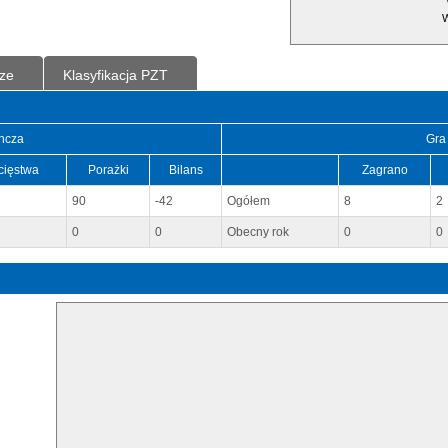
W
ze
Klasyfikacja PZT
ncza
Gra
cięstwa
Porażki
Bilans
Zagrano
90
-42
Ogółem
8
2
0
0
Obecny rok
0
0