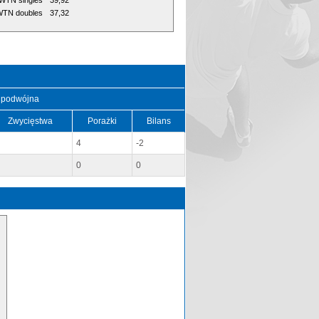
WTN singles
39,92
TN doubles
37,32
 podwójna
Zwycięstwa
Porażki
Bilans
4
-2
0
0