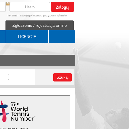
nie znam swojego loginu
/
przypomnij hasło
Zgłoszenie / rejestracja online
LICENCJE
Szukaj