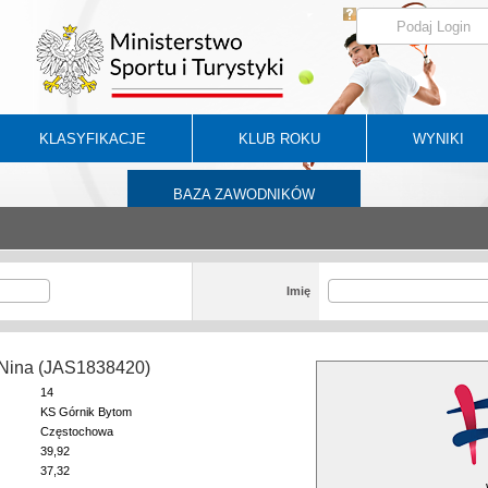
KLASYFIKACJE
KLUB ROKU
WYNIKI
BAZA ZAWODNIKÓW
Imię
 Nina (JAS1838420)
14
KS Górnik Bytom
Częstochowa
39,92
37,32