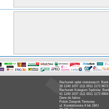
Rachunek opłat statutowych: Bank
20 1240 1037 1111 0011 1172 8672
Rachunek Kolegium Sędziów: Ban
61 1240 1037 1111 0011 1172 8904
Dane do faktur:
Polski Związek Tenisowy
ul. Konduktorska 4 lok.19/U