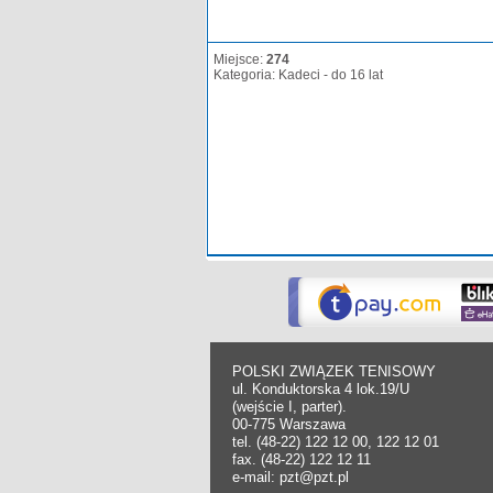
Miejsce:
274
Kategoria: Kadeci - do 16 lat
POLSKI ZWIĄZEK TENISOWY
ul. Konduktorska 4 lok.19/U
(wejście I, parter).
00-775 Warszawa
tel. (48-22) 122 12 00, 122 12 01
fax. (48-22) 122 12 11
e-mail: pzt@pzt.pl