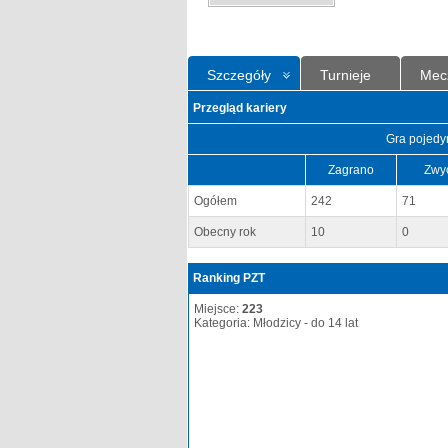
Szczegóły
Turnieje
Mec
Przegląd kariery
Gra pojedy
Zagrano
Zwy
Ogółem
242
71
Obecny rok
10
0
Ranking PZT
Miejsce:
223
Kategoria: Młodzicy - do 14 lat