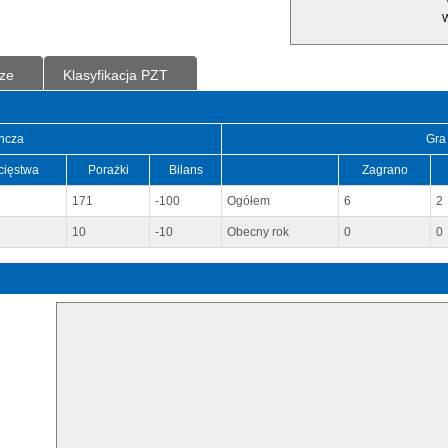
W
ze
Klasyfikacja PZT
ncza
Gra
cięstwa
Porażki
Bilans
Zagrano
171
-100
Ogółem
6
2
10
-10
Obecny rok
0
0