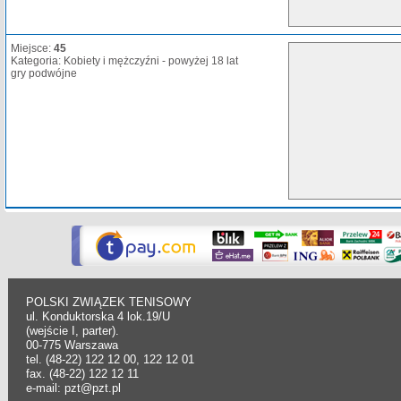
Miejsce:
45
Kategoria: Kobiety i mężczyźni - powyżej 18 lat
gry podwójne
POLSKI ZWIĄZEK TENISOWY
ul. Konduktorska 4 lok.19/U
(wejście I, parter).
00-775 Warszawa
tel. (48-22) 122 12 00, 122 12 01
fax. (48-22) 122 12 11
e-mail: pzt@pzt.pl