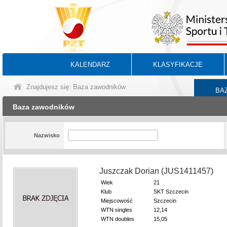
KALENDARZ
KLASYFIKACJE
Znajdujesz się: Baza zawodników
BA
Baza zawodników
Nazwisko
Juszczak Dorian (JUS1411457)
Wiek
21
Klub
SKT Szczecin
Miejscowość
Szczecin
WTN singles
12,14
WTN doubles
15,05