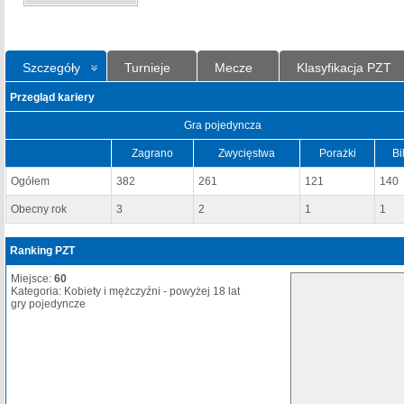
Szczegóły
Turnieje
Mecze
Klasyfikacja PZT
Przegląd kariery
Gra pojedyncza
Zagrano
Zwycięstwa
Porażki
Bi
Ogółem
382
261
121
140
Obecny rok
3
2
1
1
Ranking PZT
Miejsce:
60
Kategoria: Kobiety i mężczyźni - powyżej 18 lat
gry pojedyncze