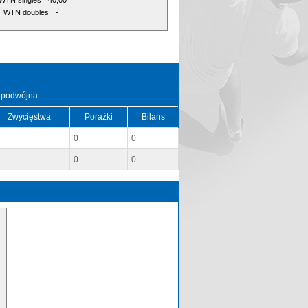
WTN singles
40,00
WTN doubles
-
 podwójna
Zwycięstwa
Porażki
Bilans
0
0
0
0