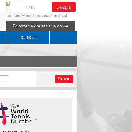
nie znam swojego loginu
/
przypomnij hasło
Zgłoszenie / rejestracja online
LICENCJE
Szukaj