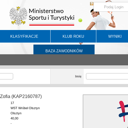
KLASYFIKACJE
KLUB ROKU
WYNIKI
BAZA ZAWODNIKÓW
Imię
 Zofia (KAP2160787)
17
WST Wróbel Olsztyn
Olsztyn
40,00
-