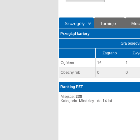
Szczegóły
Turnieje
Mec
Przegląd kariery
Gra pojedy
Zagrano
Zwy
Ogółem
16
1
Obecny rok
0
0
Ranking PZT
Miejsce:
238
Kategoria: Młodzicy - do 14 lat