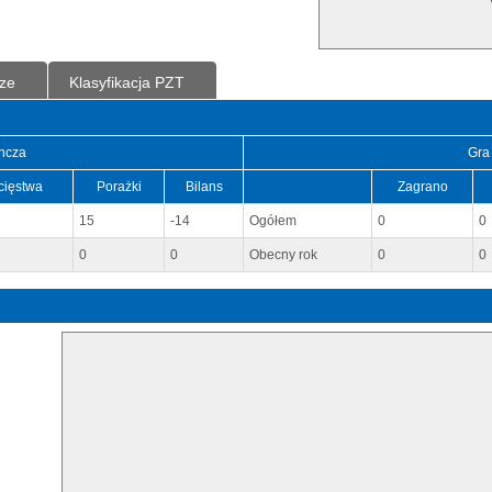
ze
Klasyfikacja PZT
ncza
Gra
cięstwa
Porażki
Bilans
Zagrano
15
-14
Ogółem
0
0
0
0
Obecny rok
0
0