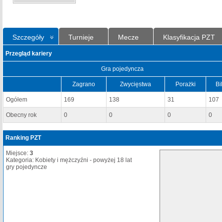
Szczegóły
Turnieje
Mecze
Klasyfikacja PZT
Przegląd kariery
Gra pojedyncza
Zagrano
Zwycięstwa
Porażki
Bi
Ogółem
169
138
31
107
Obecny rok
0
0
0
0
Ranking PZT
Miejsce:
3
Kategoria: Kobiety i mężczyźni - powyżej 18 lat
gry pojedyncze