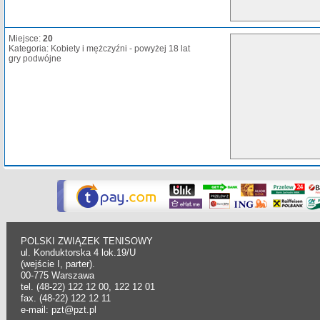
Miejsce:
20
Kategoria: Kobiety i mężczyźni - powyżej 18 lat
gry podwójne
POLSKI ZWIĄZEK TENISOWY
ul. Konduktorska 4 lok.19/U
(wejście I, parter).
00-775 Warszawa
tel. (48-22) 122 12 00, 122 12 01
fax. (48-22) 122 12 11
e-mail: pzt@pzt.pl