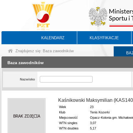
KALENDARZ
KLASYFIKACJE
Znajdujesz się: Baza zawodników
BA
Baza zawodników
Nazwisko
Kaśnikowski Maksymilian (KAS14
Wiek
23
Klub
Tenis Kozerki
Miejscowość
Opacz-Kolonia gm. Michałowi
WTN singles
3,07
WTN doubles
5,17