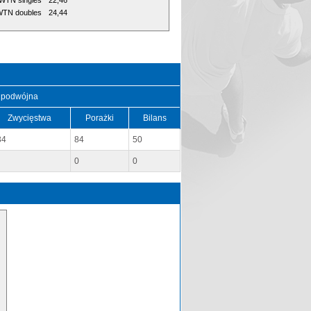
WTN singles
22,46
TN doubles
24,44
 podwójna
Zwycięstwa
Porażki
Bilans
34
84
50
0
0