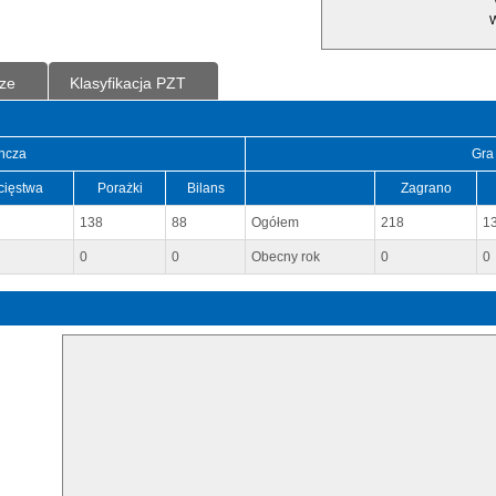
W
ze
Klasyfikacja PZT
ncza
Gra
cięstwa
Porażki
Bilans
Zagrano
138
88
Ogółem
218
1
0
0
Obecny rok
0
0