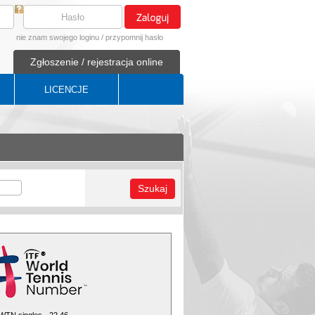
nie znam swojego loginu
/
przypomnij hasło
Zgłoszenie / rejestracja online
LICENCJE
Szukaj