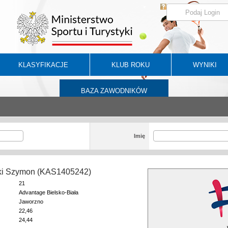
KLASYFIKACJE
KLUB ROKU
WYNIKI
BAZA ZAWODNIKÓW
Imię
i Szymon (KAS1405242)
21
Advantage Bielsko-Biała
Jaworzno
22,46
24,44