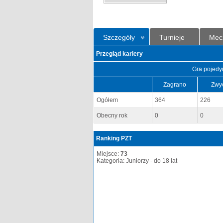
Szczegóły
Turnieje
Mec
Przegląd kariery
Gra pojedy
Zagrano
Zwy
Ogółem
364
226
Obecny rok
0
0
Ranking PZT
Miejsce:
73
Kategoria: Juniorzy - do 18 lat