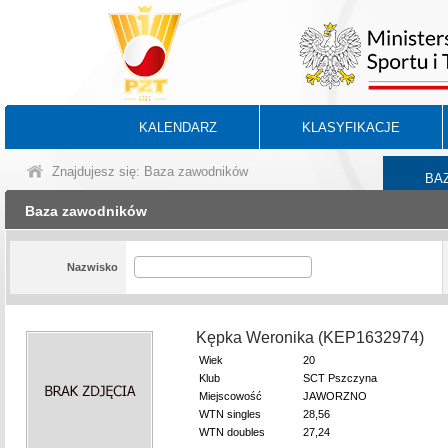
KALENDARZ
KLASYFIKACJE
Znajdujesz się: Baza zawodników
BA
Baza zawodników
Nazwisko
Kępka Weronika (KEP1632974)
Wiek
20
Klub
SCT Pszczyna
Miejscowość
JAWORZNO
WTN singles
28,56
WTN doubles
27,24