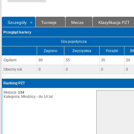
Szczegóły
Turnieje
Mecze
Klasyfikacja PZT
Przegląd kariery
Gra pojedyncza
Zagrano
Zwycięstwa
Porażki
Bi
Ogółem
90
55
35
20
Obecny rok
0
0
0
0
Ranking PZT
Miejsce:
134
Kategoria: Młodzicy - do 14 lat