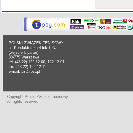
POLSKI ZWIĄZEK TENISOWY
ul. Konduktorska 4 lok.19/U
(wejście I, parter).
00-775 Warszawa
tel. (48-22) 122 12 00, 122 12 01
fax. (48-22) 122 12 11
e-mail: pzt@pzt.pl
Copyright Polski Związek Tenisowy.
All rights reserved