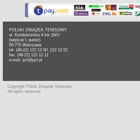
POLSKI ZWIĄZEK TENISOWY
ul. Konduktorska 4 lok.19/U
(wejście I, parter).
00-775 Warszawa
tel. (48-22) 122 12 00, 122 12 01
fax. (48-22) 122 12 11
e-mail: pzt@pzt.pl
Copyright Polski Związek Tenisowy.
All rights reserved