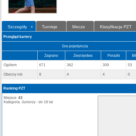
Szczegóły
Turnieje
Mecze
Klasyfikacja PZT
Przegląd kariery
Gra pojedyncza
Zagrano
Zwycięstwa
Porażki
Bi
Ogółem
671
362
309
53
Obecny rok
8
4
4
0
Ranking PZT
Miejsce:
43
Kategoria: Juniorzy - do 18 lat