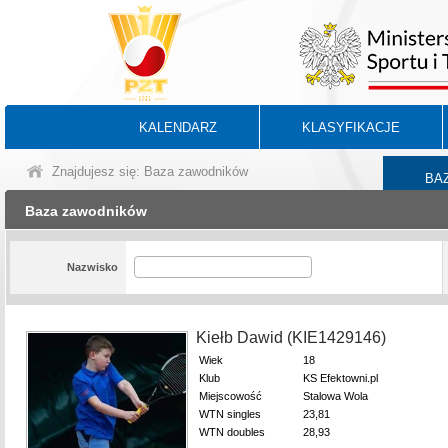
KALENDARZ
KLASYFIKACJE
Znajdujesz się: Baza zawodników
BA
Baza zawodników
Nazwisko
Kiełb Dawid (KIE1429146)
Wiek
18
Klub
KS Efektowni.pl
Miejscowość
Stalowa Wola
WTN singles
23,81
WTN doubles
28,93