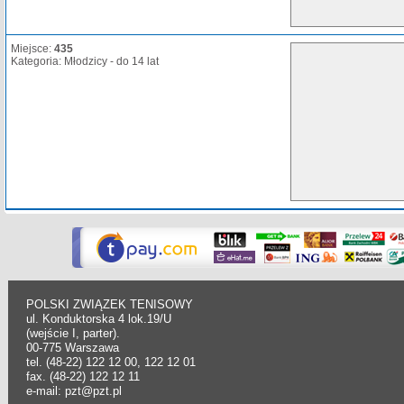
Miejsce:
435
Kategoria: Młodzicy - do 14 lat
POLSKI ZWIĄZEK TENISOWY
ul. Konduktorska 4 lok.19/U
(wejście I, parter).
00-775 Warszawa
tel. (48-22) 122 12 00, 122 12 01
fax. (48-22) 122 12 11
e-mail: pzt@pzt.pl