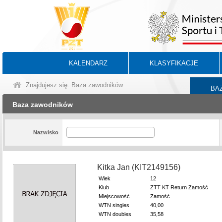
KALENDARZ
KLASYFIKACJE
Znajdujesz się: Baza zawodników
BA
Baza zawodników
Nazwisko
Kitka Jan (KIT2149156)
Wiek
12
Klub
ZTT KT Return Zamość
Miejscowość
Zamość
WTN singles
40,00
WTN doubles
35,58