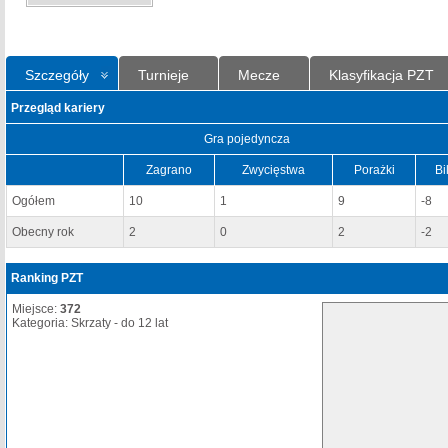
Szczegóły
Turnieje
Mecze
Klasyfikacja PZT
Przegląd kariery
Gra pojedyncza
Zagrano
Zwycięstwa
Porażki
Bi
Ogółem
10
1
9
-8
Obecny rok
2
0
2
-2
Ranking PZT
Miejsce:
372
Kategoria: Skrzaty - do 12 lat