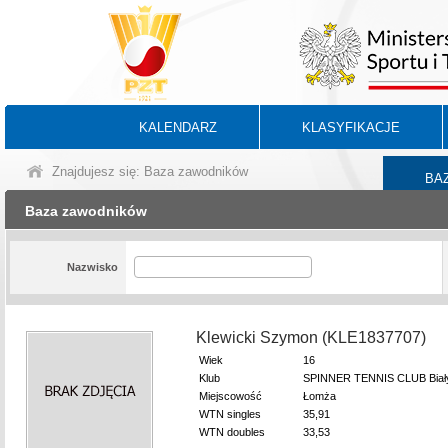
KALENDARZ
KLASYFIKACJE
Znajdujesz się: Baza zawodników
BA
Baza zawodników
Nazwisko
Klewicki Szymon (KLE1837707)
Wiek
16
Klub
SPINNER TENNIS CLUB Biał
Miejscowość
Łomża
WTN singles
35,91
WTN doubles
33,53