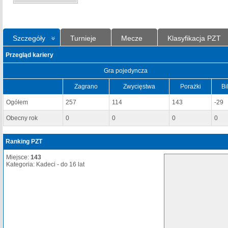
Szczegóły
Turnieje
Mecze
Klasyfikacja PZT
Przegląd kariery
Gra pojedyncza
Zagrano
Zwycięstwa
Porażki
Bi
Ogółem
257
114
143
-29
Obecny rok
0
0
0
0
Ranking PZT
Miejsce:
143
Kategoria: Kadeci - do 16 lat