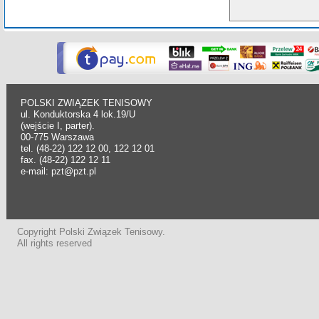
POLSKI ZWIĄZEK TENISOWY
ul. Konduktorska 4 lok.19/U
(wejście I, parter).
00-775 Warszawa
tel. (48-22) 122 12 00, 122 12 01
fax. (48-22) 122 12 11
e-mail: pzt@pzt.pl
Copyright Polski Związek Tenisowy.
All rights reserved